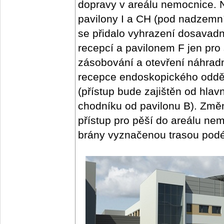
dopravy v areálu nemocnice. N
pavilony I a CH (pod nadzemn
se přidalo vyhrazení dosavadn
recepcí a pavilonem F jen pro 
zásobování a otevření náhradn
recepce endoskopického odděle
(přístup bude zajištěn od hl
chodníku od pavilonu B). Změny
přístup pro pěší do areálu ne
brány vyznačenou trasou podél