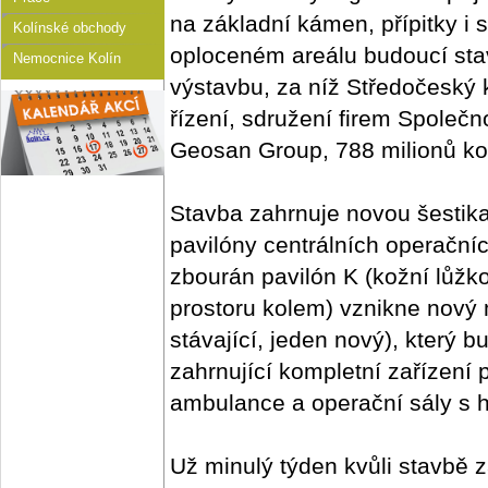
na základní kámen, přípitky i s
Kolínské obchody
oploceném areálu budoucí stavb
Nemocnice Kolín
výstavbu, za níž Středočeský 
řízení, sdružení firem Společn
Geosan Group, 788 milionů ko
Stavba zahrnuje novou šestik
pavilóny centrálních operačníc
zbourán pavilón K (kožní lůžko
prostoru kolem) vznikne nový 
stávající, jeden nový), který 
zahrnující kompletní zařízení p
ambulance a operační sály s h
Už minulý týden kvůli stavbě