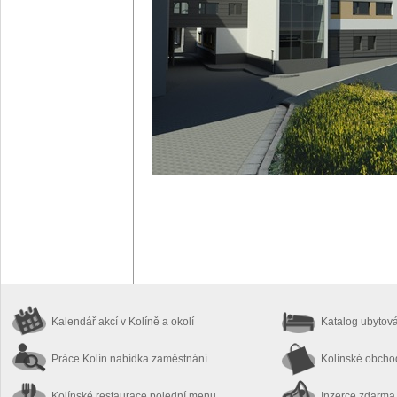
Kalendář akcí
v Kolíně a okolí
Katalog ubytov
Práce Kolín
nabídka zaměstnání
Kolínské obch
Kolínské restaurace
polední menu
Inzerce zdarma