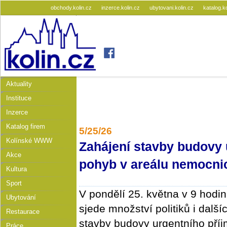
obchody.kolin.cz
inzerce.kolin.cz
ubytovani.kolin.cz
katalog.k
Aktuality
Instituce
Inzerce
Katalog firem
5/25/26
Kolínské WWW
Zahájení stavby budovy 
Akce
pohyb v areálu nemocni
Kultura
Sport
V pondělí 25. května v 9 hodi
Ubytování
sjede množství politiků i dalš
Restaurace
stavby budovy urgentního příj
Práce