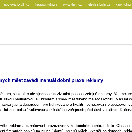
ubytovani.kolin.cz
katalog.kolin.cz
www.idum.cz
televize.kolin.cz
kino.kolin.
jiných měst zavádí manuál dobré praxe reklamy
městům, v nichž bude sjednocena vizuální podoba veřejné reklamy. Ve spolupr
ou Jitkou Molnárovou a Odborem správy městského majetku vznikl ´Manuál d
 nabízí jasná doporučení pro kultivované a kvalitní označování provozoven v
 Rút ze spolku ´Kultivovaná města´ ho veřejnosti představí ve středu 3. červ
vším reklam a označování provozoven v historickém centru města. Obsahuj
šení firemních nápisů na průčelí domů, polepů výloh, výstrčí na domech, rekl