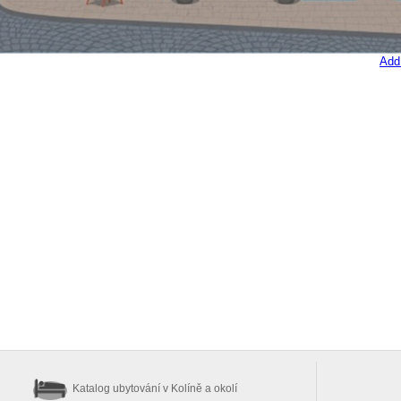
Add
Katalog ubytování
v Kolíně a okolí