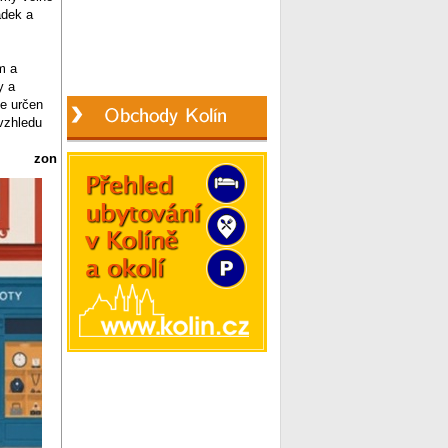
ádek a
m a
y a
de určen
 vzhledu
zon