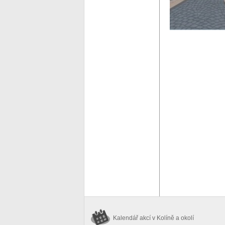
Kalendář akcí
v Kolíně a okolí