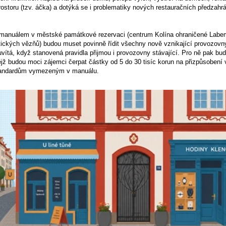
rostoru (tzv. áčka) a dotýká se i problematiky nových restauračních předzahr
 manuálem v městské památkové rezervaci (centrum Kolína ohraničené Labe
itických vězňů) budou muset povinně řídit všechny nově vznikající provozovn
vítá, když stanovená pravidla přijmou i provozovny stávající. Pro ně pak bu
ějž budou moci zájemci čerpat částky od 5 do 30 tisíc korun na přizpůsobení
tandardům vymezeným v manuálu.