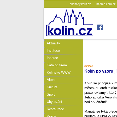
obchody.kolin.cz
inzerce.kolin.cz
Aktuality
Instituce
Inzerce
Katalog firem
6/3/26
Kolín po vzoru 
Kolínské WWW
Akce
Kolín se připojuje k 
Kultura
městskou architektk
praxe reklamy´, který
Sport
Jeho autorka Veronika
Ubytování
hodin v čítárně.
Restaurace
Manuál se týká přede
příklady a ukázky ře
Práce