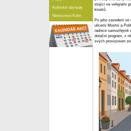
stojící ve veřejném p
Kolínské obchody
kiosků.
Nemocnice Kolín
Po jeho zavedení se
ulicemi Mostní a Pol
radnice samozřejmě u
dotační program, z n
svých provozoven s