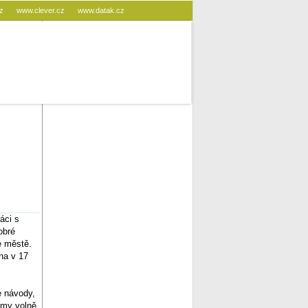
cz
www.clever.cz
www.datak.cz
áci s
obré
e městě.
na v 17
e návody,
amy volně