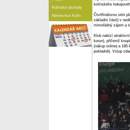
kolínského hokejovéh
Kolínské obchody
Čtvrtfinálovou sérii 
Nemocnice Kolín
základní části) v ned
mimořádný zájem a ta
Klub nabízí atraktivn
korun), přičemž koupi
(nákup online) a 180 k
pokladně). Vstup zda