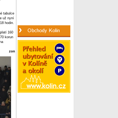
né tabulce
je už nyní
18 hodin.
platí 160
170 korun
(na
zon