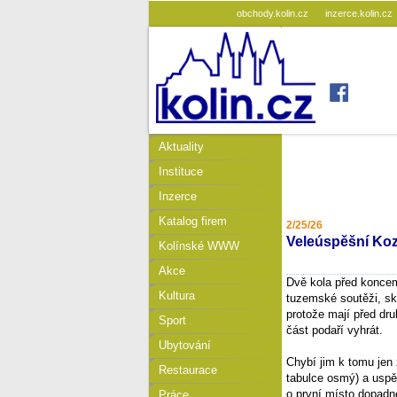
obchody.kolin.cz
inzerce.kolin.cz
Aktuality
Instituce
Inzerce
Katalog firem
2/25/26
Veleúspěšní Kozl
Kolínské WWW
Akce
Dvě kola před koncem 
Kultura
tuzemské soutěži, sk
protože mají před dr
Sport
část podaří vyhrát.
Ubytování
Chybí jim k tomu jen
Restaurace
tabulce osmý) a uspět
o první místo dopadn
Práce