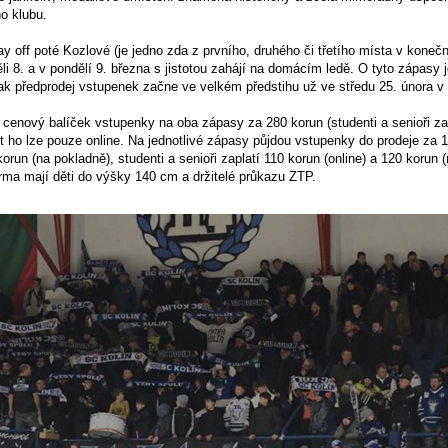
o klubu.
play off poté Kozlové (je jedno zda z prvního, druhého či třetího místa v koneč
ěli 8. a v pondělí 9. března s jistotou zahájí na domácím ledě. O tyto zápasy 
k předprodej vstupenek začne ve velkém předstihu už ve středu 25. února v 
í cenový balíček vstupenky na oba zápasy za 280 korun (studenti a senioři za
t ho lze pouze online. Na jednotlivé zápasy půjdou vstupenky do prodeje za 
orun (na pokladně), studenti a senioři zaplatí 110 korun (online) a 120 korun 
rma mají děti do výšky 140 cm a držitelé průkazu ZTP.