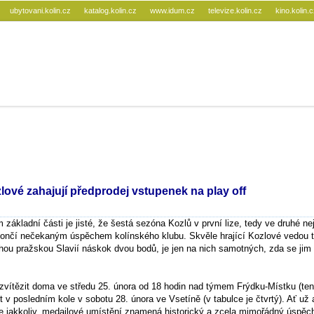
ubytovani.kolin.cz
katalog.kolin.cz
www.idum.cz
televize.kolin.cz
kino.kolin.
ové zahajují předprodej vstupenek na play off
základní části je jisté, že šestá sezóna Kozlů v první lize, tedy ve druhé ne
ončí nečekaným úspěchem kolínského klubu. Skvěle hrající Kozlové vedou t
uhou pražskou Slavií náskok dvou bodů, je jen na nich samotných, zda se jim
 zvítězit doma ve středu 25. února od 18 hodin nad týmem Frýdku-Místku (ten
 v posledním kole v sobotu 28. února ve Vsetíně (v tabulce je čtvrtý). Ať už 
e jakkoliv, medailové umístění znamená historický a zcela mimořádný úspěc