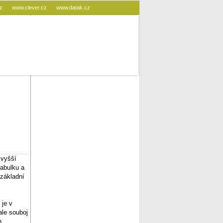
cz
www.clever.cz
www.datak.cz
jvyšší
abulku a
 základní
 je v
ale souboj
h