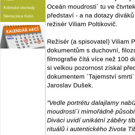
Oceán moudrosti´ tu ve čtvrte
Kolínské obchody
představí - a na dotazy diváků
Nemocnice Kolín
režisér Viliam Poltikovič.
Režisér (a spisovatel) Viliam 
dokumentům s duchovní, filozo
filmografie čítá více než 100
si velkou pozornost získal př
dokumentem ´Tajemství smrti´
Jaroslav Dušek.
"Vedle portrétu dalajlamy nabí
moudrosti´i mimořádně působi
Diváci uvidí unikátní záběry tib
rituálů i autentického života 