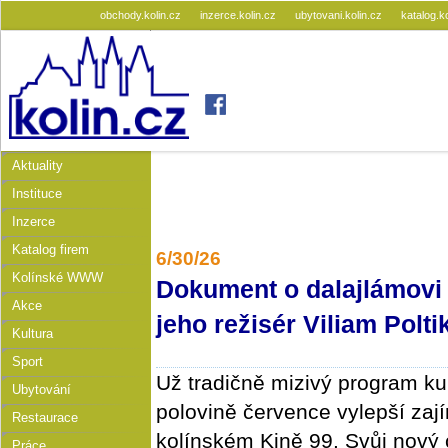
obchody.kolin.cz
inzerce.kolin.cz
ubytovani.kolin.cz
katalog.k
Aktuality
Instituce
Inzerce
Katalog firem
6/30/26
Kolínské WWW
Dokument o dalajlámovi 
Akce
jeho režisér Viliam Polti
Kultura
Sport
Už tradičně mizivý program kul
Ubytování
polovině července vylepší za
Restaurace
kolínském Kině 99. Svůj nový 
Práce