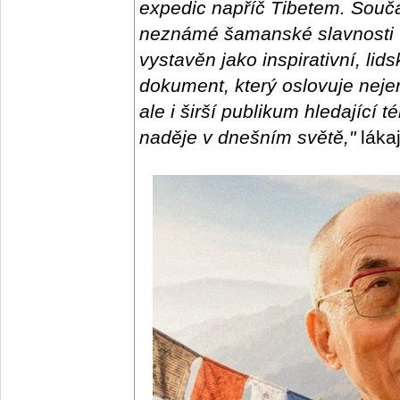
expedic napříč Tibetem. Součás
neznámé šamanské slavnosti v
vystavěn jako inspirativní, lid
dokument, který oslovuje nej
ale i širší publikum hledající t
naděje v dnešním světě,"
lákaj