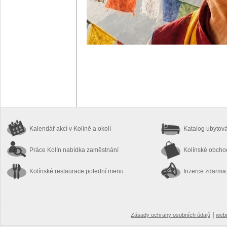
Kalendář akcí
v Kolíně a okolí
Katalog ubytov
Práce Kolín
nabídka zaměstnání
Kolínské obch
Kolínské restaurace
polední menu
Inzerce zdarma
|
Zásady ochrany osobních údajů
web