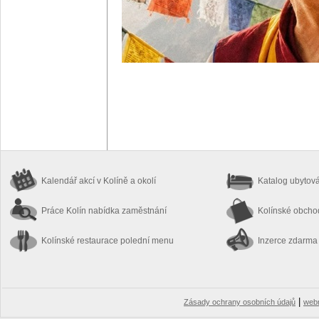
Kalendář akcí
v Kolíně a okolí
Katalog ubytov
Práce Kolín
nabídka zaměstnání
Kolínské obch
Kolínské restaurace
polední menu
Inzerce zdarma
|
Zásady ochrany osobních údajů
web