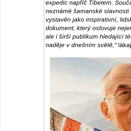
expedic napříč Tibetem. Součás
neznámé šamanské slavnosti v
vystavěn jako inspirativní, lid
dokument, který oslovuje nej
ale i širší publikum hledající t
naděje v dnešním světě,"
lákaj