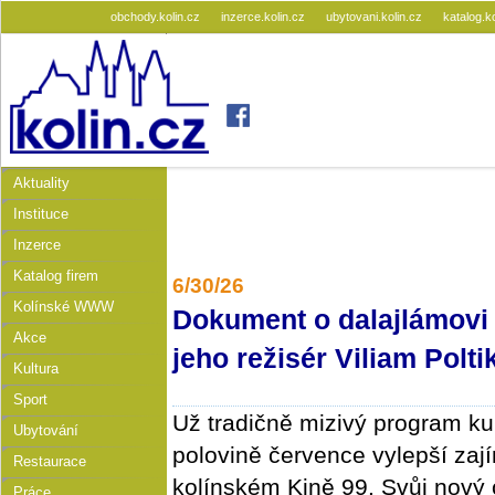
obchody.kolin.cz
inzerce.kolin.cz
ubytovani.kolin.cz
katalog.k
Aktuality
Instituce
Inzerce
Katalog firem
6/30/26
Kolínské WWW
Dokument o dalajlámovi 
Akce
jeho režisér Viliam Polti
Kultura
Sport
Už tradičně mizivý program kul
Ubytování
polovině července vylepší za
Restaurace
kolínském Kině 99. Svůj nový 
Práce