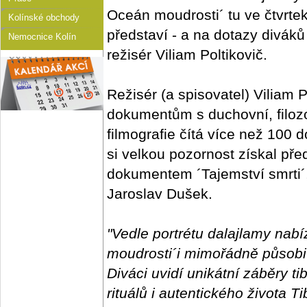
Oceán moudrosti´ tu ve čtvrte
Kolínské obchody
představí - a na dotazy diváků
Nemocnice Kolín
režisér Viliam Poltikovič.
Režisér (a spisovatel) Viliam 
dokumentům s duchovní, filozo
filmografie čítá více než 100
si velkou pozornost získal př
dokumentem ´Tajemství smrti´
Jaroslav Dušek.
"Vedle portrétu dalajlamy nabí
moudrosti´i mimořádně působi
Diváci uvidí unikátní záběry tib
rituálů i autentického života 