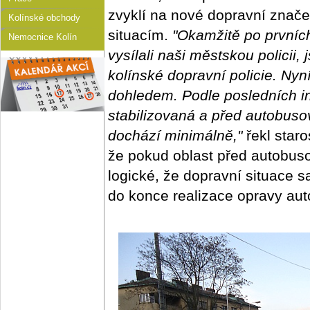
zvyklí na nové dopravní znač
Kolínské obchody
situacím.
"Okamžitě po prvníc
Nemocnice Kolín
vysílali naši městskou policii,
kolínské dopravní policie. Ny
dohledem. Podle posledních in
stabilizovaná a před autobus
dochází minimálně,"
řekl star
že pokud oblast před autobuso
logické, že dopravní situace
do konce realizace opravy au