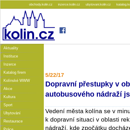
obchody.kolin.cz
inzerce.kolin.cz
ubytovani.kolin.cz
katalog.k
Aktuality
Instituce
Inzerce
Katalog firem
5/22/17
Kolínské WWW
Dopravní přestupky v ob
Akce
autobusového nádraží j
Kultura
Sport
Vedení města kolína se v min
Ubytování
k dopravní situaci v oblasti 
Restaurace
nádraží, kde zpočátku docháze
Práce