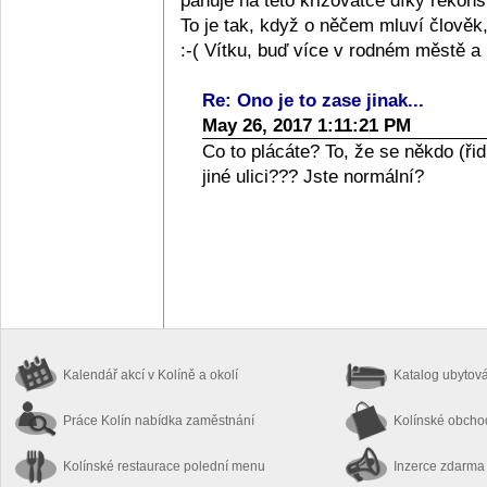
panuje na této křižovatce díky rekons
To je tak, když o něčem mluví člověk,
:-( Vítku, buď více v rodném městě a
Re: Ono je to zase jinak...
May 26, 2017 1:11:21 PM
Co to plácáte? To, že se někdo (ři
jiné ulici??? Jste normální?
Kalendář akcí
v Kolíně a okolí
Katalog ubytov
Práce Kolín
nabídka zaměstnání
Kolínské obch
Kolínské restaurace
polední menu
Inzerce zdarma