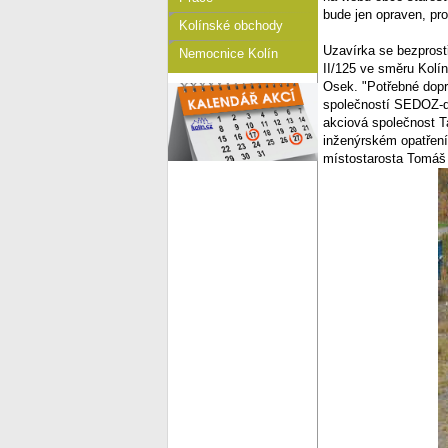
bude jen opraven, pr
Kolínské obchody
Uzavírka se bezprostř
Nemocnice Kolín
II/125 ve směru Kolí
Osek. "Potřebné dopr
společností SEDOZ-do
akciová společnost T
inženýrském opatření.
místostarosta Tomáš