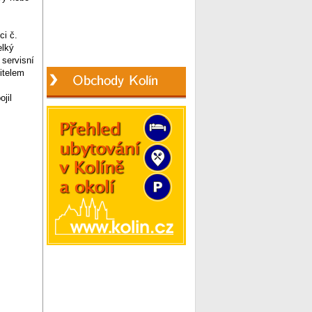
ci č.
elký
 servisní
itelem
jil