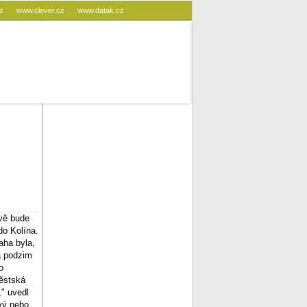
cz
www.clever.cz
www.datak.cz
avě bude
do Kolína.
aha byla,
a podzim
o
městská
" uvedl
vý nebo