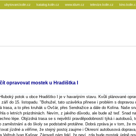
ubytovani.kolin.cz
katalog.kolin.cz
www.idum.cz
televize.kolin.cz
kino.kolin.
čít opravovat mostek u Hradištka I
Hluboký potok u obce Hradištko I je v havarijním stavu. Kvůli plánované opr
 září do 15. listopadu. "Bohužel, tato uzávěrka přinese i problém s dopravou 
 trasa, a to přes kruhák u Ovčár, přes Sendražice a dále do Kolína. Naše sn
ěhla o letních prázdninách. Nevím, z jakého důvodu, ale bude až teď. Snad n
echno lépe. Objízdná trasa se s největší pravděpodobností týká i autobusů, t
 zaměstnání a do školy se podstatně protáhne. Dobrá zpráva je v tom, že 
ovat jízdné a věříme, že stejný postoj zaujme i Okresní autobusová doprava,
a Veltrub Ivan Kašpar. Zároveň nám řekl, že neví, zda bude mostek úplně no