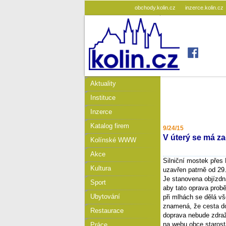
obchody.kolin.cz
inzerce.kolin.cz
Aktuality
Instituce
Inzerce
Katalog firem
9/24/15
V úterý se má za
Kolínské WWW
Akce
Silniční mostek přes 
Kultura
uzavřen patrně od 29.
Je stanovena objízdná
Sport
aby tato oprava prob
Ubytování
při mlhách se dělá vš
znamená, že cesta do
Restaurace
doprava nebude zdraž
na webu obce starost
Práce