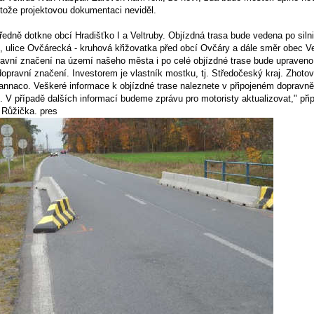
otože projektovou dokumentaci neviděl.
edně dotkne obcí Hradišťko I a Veltruby. Objízdná trasa bude vedena po silni
n, ulice Ovčárecká - kruhová křižovatka před obcí Ovčáry a dále směr obec V
avní značení na území našeho města i po celé objízdné trase bude upraveno
pravní značení. Investorem je vlastník mostku, tj. Středočeský kraj. Zhotov
annaco. Veškeré informace k objízdné trase naleznete v připojeném dopravně
 V případě dalších informací budeme zprávu pro motoristy aktualizovat," připo
 Růžička. pres