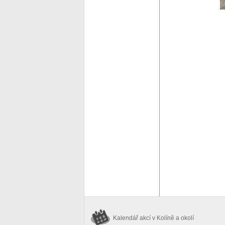
Kalendář akcí
v Kolíně a okolí