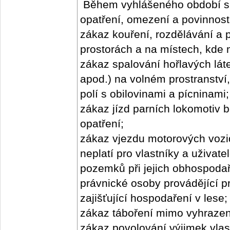
Během vyhlášeného období suc
opatření, omezení a povinnost
zákaz kouření, rozdělávání a 
prostorách a na místech, kde m
zákaz spalování hořlavých láte
apod.) na volném prostranství,
polí s obilovinami a pícninami;
zákaz jízd parních lokomotiv b
opatření;
zákaz vjezdu motorových vozid
neplatí pro vlastníky a uživat
pozemků při jejich obhospodař
právnické osoby provádějící p
zajišťující hospodaření v lese;
zákaz táboření mimo vyhrazen
zákaz povolování výjimek vlas