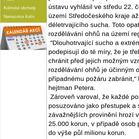
ústavu vyhlásil ve středu 22.
Kolínské obchody
území Středočeského kraje až 
Nemocnice Kolín
déletrvajícího sucha. Toto opa
rozdělávání ohňů na území re
"Dlouhotrvající sucho a extrém
podepisují do té míry, že je tř
chránit před jejich možným v
rozdělávání ohňů je účinným 
případnému požáru zabránit," 
hejtman Petera.
Zároveň varoval, že každé po
posuzováno jako přestupek a sp
závažnějších provinění hrozí 
25.000 korun, v případě osob 
do výše půl milionu korun.