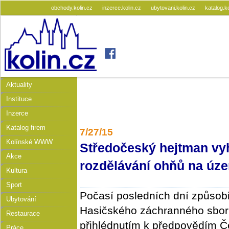
obchody.kolin.cz
inzerce.kolin.cz
ubytovani.kolin.cz
katalog.k
Aktuality
Instituce
Inzerce
Katalog firem
7/27/15
Kolínské WWW
Středočeský hejtman vyh
Akce
rozdělávání ohňů na úze
Kultura
Sport
Počasí posledních dní způsobi
Ubytování
Hasičského záchranného sboru
Restaurace
přihlédnutím k předpovědím 
Práce