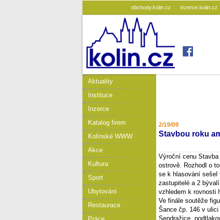
obchody.kolin.cz
inzerce.kolin.cz
Aktuality
Instituce
Inzerce
Katalog firem
2/19/09
Stavbou roku am
Kolínské WWW
Akce
Výroční cenu Stavba
Kultura
ostrově. Rozhodl o t
se k hlasování sešel 
Sport
zastupitelé a 2 býval
Ubytování
vzhledem k rovnosti h
Ve finále soutěže fi
Restaurace
Šance čp. 146 v ulic
Sendražice, podtlako
Práce