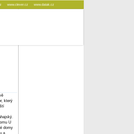
cz
www.clever.cz
www.datak.cz
vě
, který
ští
Zahajský.
 domu U
nné domy
u a