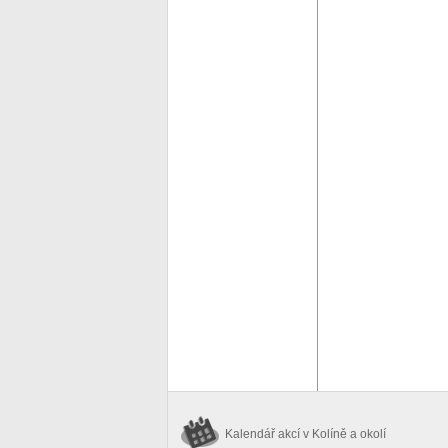
Kalendář akcí
v Kolíně a okolí