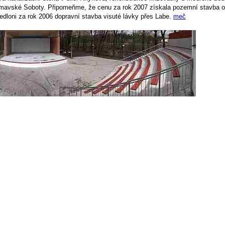
imavské Soboty. Připomeňme, že cenu za rok 2007 získala pozemní stavba 
edloni za rok 2006 dopravní stavba visuté lávky přes Labe.
meč