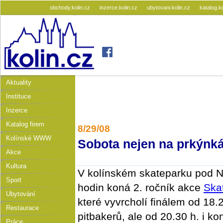
obchody.kolin.cz
inzerce.kolin.cz
ubytovani.kolin.cz
katalog.k
Aktuality
Instituce
Inzerce
Katalog firem
8/29/08
Kolínské WWW
Sobota nejen na prkýnk
Akce
Kultura
V kolínském skateparku pod 
Sport
hodin koná 2. ročník akce
Ska
Ubytování
které vyvrcholí finálem od 18.
Restaurace
pitbakerů, ale od 20.30 h. i ko
Práce