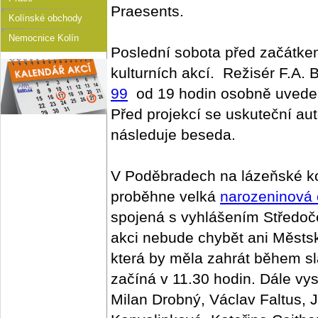
Praesents.
Kolínské obchody
Nemocnice Kolín
Poslední sobota před začátkem
kulturních akcí. Režisér F.A.
99
od 19 hodin osobně uvede v
Před projekcí se uskuteční a
následuje beseda.
V Poděbradech na lázeňské k
proběhne velká
narozeninová 
spojená s vyhlášením Středoč
akci nebude chybět ani Městs
která by měla zahrát během s
začíná v 11.30 hodin. Dále vy
Milan Drobný, Václav Faltus,