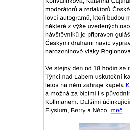
Konvalinková, Kateřina Cajth
moderátorů a redaktorů Českéh
lovci autogramů, kteří budou 
některé z výše uvedených osobn
návštěvníků je připraven gulá
Českými drahami navíc vypravu
narozeninové vlaky Regionova,
Ve stejný den od 18 hodin se 
Týnci nad Labem uskuteční kaž
letos na něm zahraje kapela
K
a možná za bicími i s původn
Kollmanem. Dalšími účinkující
Elysium, Berry a Něco.
meč