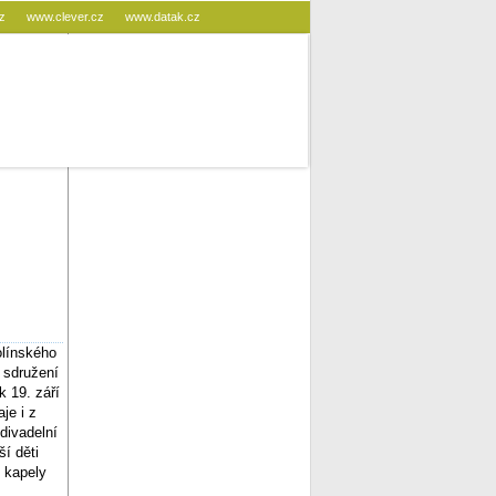
cz
www.clever.cz
www.datak.cz
olínského
 sdružení
k 19. září
je i z
divadelní
ší děti
d kapely