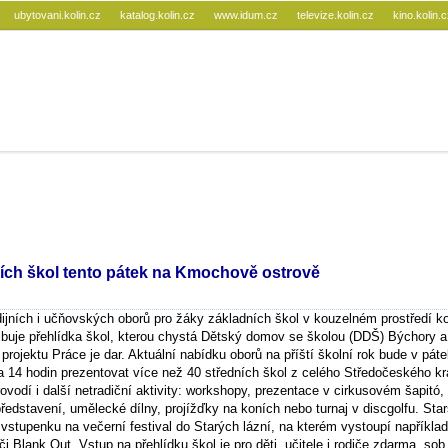
ubytovani.kolin.cz
katalog.kolin.cz
www.idum.cz
televize.kolin.cz
kino.kolin.
ních škol tento pátek na Kmochově ostrově
dijních i učňovských oborů pro žáky základních škol v kouzelném prostředí k
buje přehlídka škol, kterou chystá Dětský domov se školou (DDŠ) Býchory a
 projektu Práce je dar. Aktuální nabídku oborů na příští školní rok bude v páte
 14 hodin prezentovat více než 40 středních škol z celého Středočeského kra
ovodí i další netradiční aktivity: workshopy, prezentace v cirkusovém šapitó, 
ředstavení, umělecké dílny, projížďky na koních nebo turnaj v discgolfu. Star
vstupenku na večerní festival do Starých lázní, na kterém vystoupí napříkla
i Blank Out. Vstup na přehlídku škol je pro děti, učitele i rodiče zdarma. sob