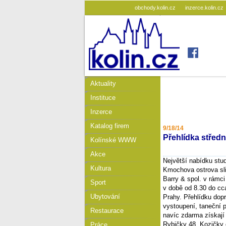
obchody.kolin.cz
inzerce.kolin.cz
Aktuality
Instituce
Inzerce
Katalog firem
9/18/14
Přehlídka střed
Kolínské WWW
Akce
Největší nabídku stu
Kultura
Kmochova ostrova sli
Barry & spol. v rámci
Sport
v době od 8.30 do cca
Ubytování
Prahy. Přehlídku dopr
vystoupení, taneční p
Restaurace
navíc zdarma získají 
Rybičky 48, Kozičky č
Práce