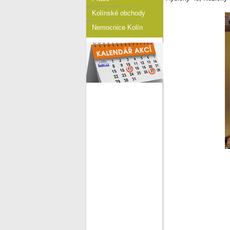
Kolínské obchody
Nemocnice Kolín