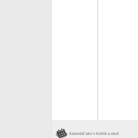
Kalendář akcí
v Kolíně a okolí