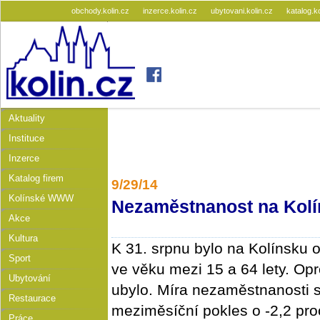
obchody.kolin.cz
inzerce.kolin.cz
ubytovani.kolin.cz
katalog.k
Aktuality
Instituce
Inzerce
Katalog firem
9/29/14
Kolínské WWW
Nezaměstnanost na Kolí
Akce
Kultura
K 31. srpnu bylo na Kolínsku o
Sport
ve věku mezi 15 a 64 lety. Opr
Ubytování
ubylo. Míra nezaměstnanosti se 
Restaurace
meziměsíční pokles o -2,2 proc
Práce