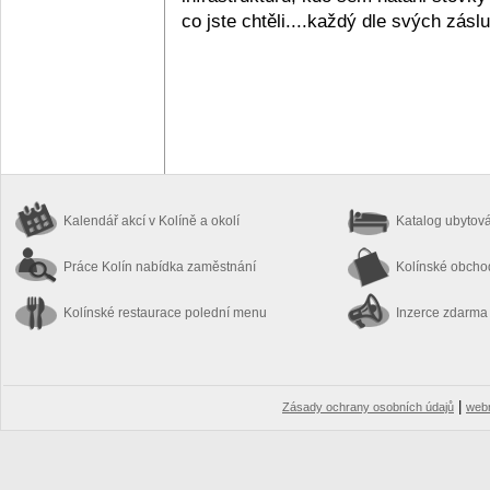
co jste chtěli....každý dle svých záslu
Kalendář akcí
v Kolíně a okolí
Katalog ubytov
Práce Kolín
nabídka zaměstnání
Kolínské obch
Kolínské restaurace
polední menu
Inzerce zdarma
|
Zásady ochrany osobních údajů
web