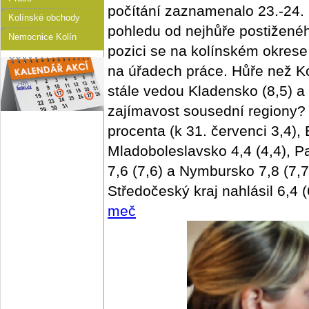
počítání zaznamenalo 23.-24. 
Kolínské obchody
pohledu od nejhůře postižené
Nemocnice Kolín
pozici se na kolínském okrese
na úřadech práce. Hůře než Ko
stále vedou Kladensko (8,5) a 
zajímavost sousední regiony?
procenta (k 31. červenci 3,4),
Mladoboleslavsko 4,4 (4,4), P
7,6 (7,6) a Nymbursko 7,8 (7,7
Středočeský kraj nahlásil 6,4 (
meč