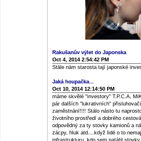
Rakušanův výlet do Japonska
Oct 4, 2014 2:54:42 PM
Stále nám starosta tají japonské inve
Jaká houpačka...
Oct 10, 2014 12:14:50 PM
máme skvělé "investory" T.P.C.A, MiKi
pár dalších "lukrativních" přisluhovač
zaměstnání!!!! Stálo násto tu naprostou
životního prostředí a dobrého cestov
odpovědný za ty stovky kamionů a nák
zácpy, hluk atd....když lidé o to nem
infrastrukturu, kdo sem natáhl stovky