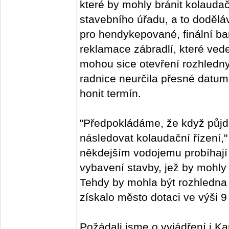
které by mohly bránit kolauda
stavebního úřadu, a to dodě
pro hendykepované, finální b
reklamace zábradlí, které ved
mohou sice otevření rozhledny
radnice neurčila přesné datum
honit termín.
"Předpokládáme, že když půjd
následovat kolaudační řízení,"
někdejším vodojemu probíhají 
vybavení stavby, jež by mohly
Tehdy by mohla být rozhledna 
získalo město dotaci ve výši 9
Požádali jsme o vyjádření i Ka