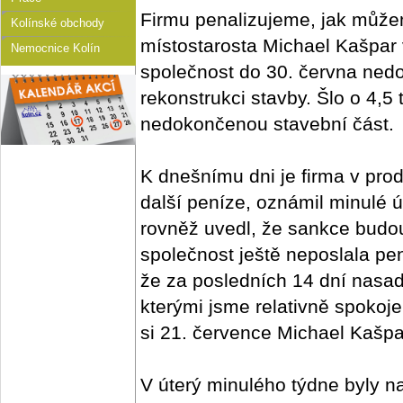
Firmu penalizujeme, jak můžeme
Kolínské obchody
místostarosta Michael Kašpar v
Nemocnice Kolín
společnost do 30. června ned
rekonstrukci stavby. Šlo o 4,5
nedokončenou stavební část.
K dnešnímu dni je firma v pro
další peníze, oznámil minulé ú
rovněž uvedl, že sankce bud
společnost ještě neposlala pe
že za posledních 14 dní nasadi
kterými jsme relativně spokoj
si 21. července Michael Kašpa
V úterý minulého týdne byly na