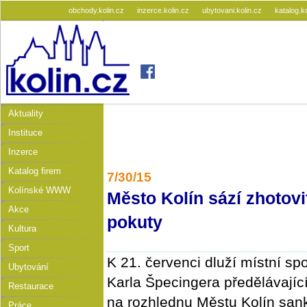
obchody.kolin.cz
inzerce.kolin.cz
ubytovani.kolin.cz
katalog.k
Aktuality
Instituce
Inzerce
Katalog firem
7/30/15
Kolínské WWW
Město Kolín sází zhotov
Akce
pokuty
Kultura
Sport
K 21. červenci dluží místní sp
Ubytování
Karla Špecingera předělávají
Restaurace
na rozhlednu Městu Kolín sank
Práce