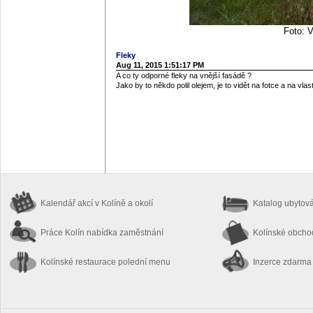
Foto: V
Fleky
Aug 11, 2015 1:51:17 PM
A co ty odporné fleky na vnější fasádě ?
Jako by to někdo polil olejem, je to vidět na fotce a na vlast
Kalendář akcí
v Kolíně a okolí
Katalog ubytov
Práce Kolín
nabídka zaměstnání
Kolínské obch
Kolínské restaurace
polední menu
Inzerce zdarma