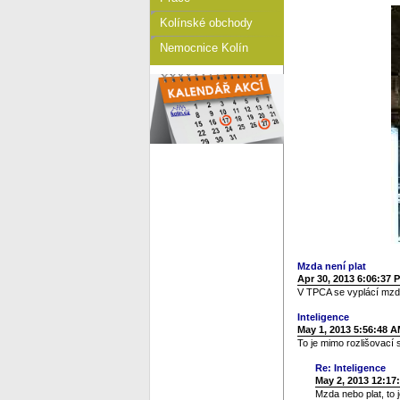
Kolínské obchody
Nemocnice Kolín
Mzda není plat
Apr 30, 2013 6:06:37 
V TPCA se vyplácí mzda,
Inteligence
May 1, 2013 5:56:48 
To je mimo rozlišovací
Re: Inteligence
May 2, 2013 12:17
Mzda nebo plat, to j