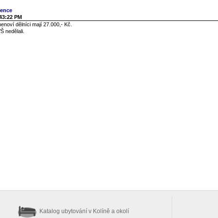
gence
:43:22 PM
enoví dělníci mají 27.000,- Kč.
Š nedělali.
Katalog ubytování
v Kolíně a okolí