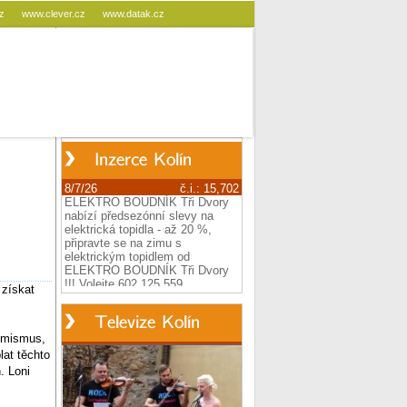
cz
www.clever.cz
www.datak.cz
 získat
imismus,
lat těchto
. Loni