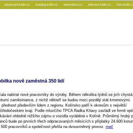
ubytovani.kolin.cz
katalog.kolin.cz
www.idum.cz
televize.kolin.cz
kino.kolin.
bilka nově zaměstná 350 lidí
ala nabírat nové pracovníky do výroby. Během několika týdnů se jich chystá
turní zaměstnance, z nichž někteří se budou moci později stát kmenovými.
 přednost především lidem z regionu. Kolínsko patří k okresům s největší
Středočeském kraji. Podle mluvčího TPCA Radka Kňavy zavládl ve firmě opt
ekávání ohledně nižšího zájmu o vozidla vyráběná v Kolíně. Průměrný hrubý p
nců bude po prvních třech odpracovaných měsících s příplatky 24.600 korun
 500 pracovníků a společnost přešla na dvousměnný provoz.
meč