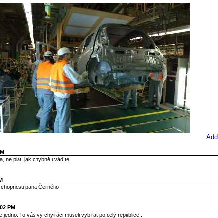
Add
PM
 ne plat, jak chybně uvádíte.
AM
 schopnosti pana Černého
:02 PM
e jedno. To vás vy chytráci museli vybírat po celý republice...