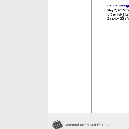
Re: Re: Inteli
May 2, 2013 6
Určitě, když km
Za to by SŠ a V
Kalendář akcí
v Kolíně a okolí