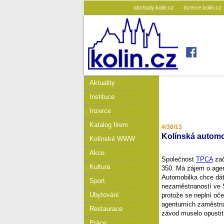
obchody.kolin.cz
inzerce.kolin.cz
Aktuality
Instituce
Inzerce
Katalog firem
4/30/13
Kolínská automo
Kolínské WWW
Akce
Společnost
TPCA
zač
Kultura
350. Má zájem o agen
Automobilka chce dát
Sport
nezaměstnaností ve 
Ubytování
protože se neplní oč
agenturních zaměstna
Restaurace
závod muselo opustit
Práce