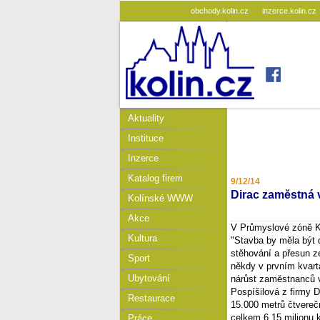
obchody.kolin.cz
inzerce.kolin.cz
Aktuality
Instituce
Inzerce
Katalog firem
9/12/14
Dirac zaměstná v
Kolínské WWW
Akce
V Průmyslové zóně Ko
Kultura
"Stavba by měla být 
stěhování a přesun z
Sport
někdy v prvním kvart
Ubytování
nárůst zaměstnanců v
Pospíšilová z firmy 
Restaurace
15.000 metrů čtvereč
celkem 6,15 milionu k
Práce