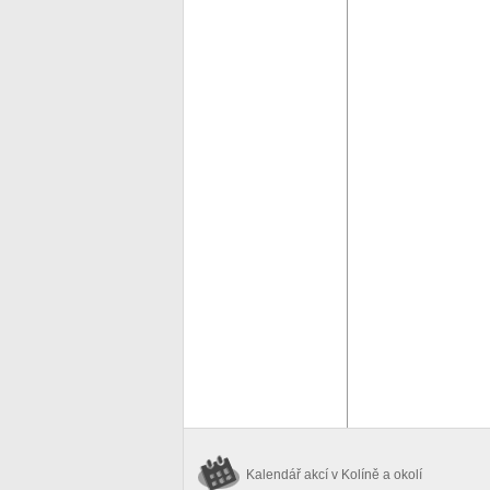
Kalendář akcí
v Kolíně a okolí