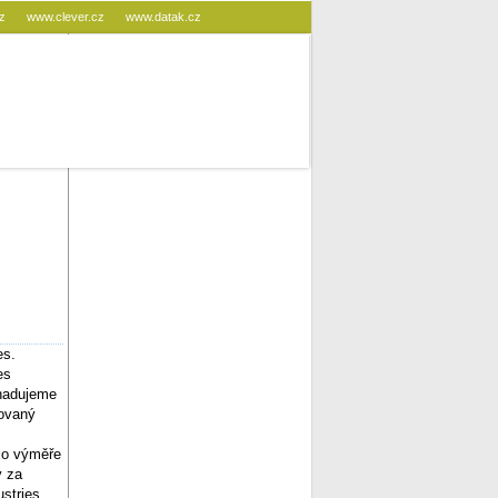
cz
www.clever.cz
www.datak.cz
es.
es
dhadujeme
novaný
k o výměře
y za
ustries