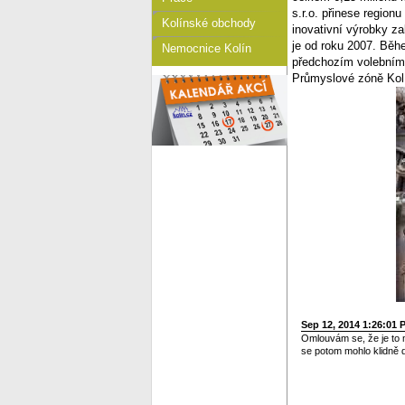
s.r.o. přinese region
Kolínské obchody
inovativní výrobky za
je od roku 2007. Běh
Nemocnice Kolín
předchozím volebním 
Průmyslové zóně Kolí
Sep 12, 2014 1:26:01 
Omlouvám se, že je to 
se potom mohlo klidně d