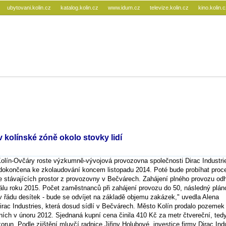
ubytovani.kolin.cz
katalog.kolin.cz
www.idum.cz
televize.kolin.cz
kino.kolin.
 kolínské zóně okolo stovky lidí
lín-Ovčáry roste výzkumně-vývojová provozovna společnosti Dirac Industri
dokončena ke zkolaudování koncem listopadu 2014. Poté bude probíhat proc
e stávajících prostor z provozovny v Bečvárech. Zahájení plného provozu o
álu roku 2015. Počet zaměstnanců při zahájení provozu do 50, následný plá
 řádu desítek - bude se odvíjet na základě objemu zakázek," uvedla Alena
Dirac Industries, která dosud sídlí v Bečvárech. Město Kolín prodalo pozeme
ních v únoru 2012. Sjednaná kupní cena činila 410 Kč za metr čtvereční, ted
orun. Podle zjištění mluvčí radnice Jiřiny Holubové, investice firmy Dirac Ind