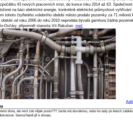
u zpočátku 43 nových pracovních míst, do konce roku 2014 až 63. Společnost 
ložené na bázi elektrické energie, konkrétně elektrické průmyslové vyhřívání
em tohoto čtyřletého volebního období město prodalo pozemky za 71 milionů 
období od roku 2006 do roku 2010 neprodala bývalá garnitura žádná pozeme
n-Ovčáry, připomněl starosta Vít Rakušan.
meč
Add
PM
mimo téma, ale není zde nějak pusto??? Jarda má dovolenou, nebo ho tady po letech zabloko
iskutovat. Samozřejmě již k tématu.