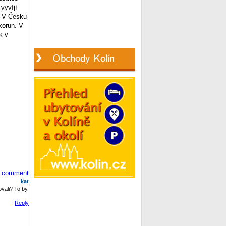
vyvíjí
. V Česku
korun. V
k v
 comment
kat
vali? To by
Reply