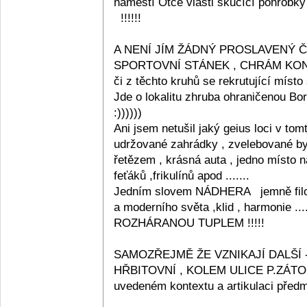
náměstí Otce vlasti skučící pohrobk
!!!!!!
A NENÍ JÍM ŽÁDNÝ PROSLAVENÝ Č
SPORTOVNÍ STÁNEK , CHRÁM KONZU
či z těchto kruhů se rekrutující místo 
Jde o lokalitu zhruba ohraničenou Bo
:))))))
Ani jsem netušil jaký geius loci v tom
udržované zahrádky , zvelebované byt
řetězem , krásná auta , jedno místo n
feťáků ,frikulínů apod .......
Jedním slovem NÁDHERA jemně filozo
a moderního světa ,klid , harmonie ...
ROZHÁRANOU TUPLEM !!!!!
SAMOZŘEJMĚ ŽE VZNIKAJÍ DALŠÍ -
HŘBITOVNÍ , KOLEM ULICE P.ZÁTORKY
uvedeném kontextu a artikulaci před