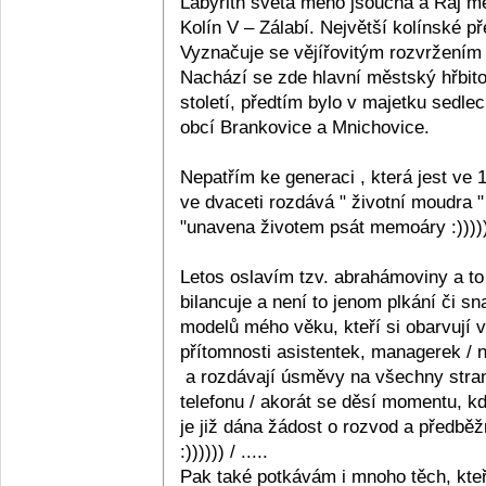
Labyritn světa mého jsoucna a Ráj mé
Kolín V – Zálabí. Největší kolínské p
Vyznačuje se vějířovitým rozvržením
Nachází se zde hlavní městský hřbitov
století, předtím bylo v majetku sedle
obcí Brankovice a Mnichovice.
Nepatřím ke generaci , která jest ve 1
ve dvaceti rozdává " životní moudra "
"unavena životem psát memoáry :))))) 
Letos oslavím tzv. abrahámoviny a to 
bilancuje a není to jenom plkání či sn
modelů mého věku, kteří si obarvují vla
přítomnosti asistentek, managerek / 
a rozdávají úsměvy na všechny strany
telefonu / akorát se děsí momentu, kdy
je již dána žádost o rozvod a předbě
:)))))) / .....
Pak také potkávám i mnoho těch, kteří