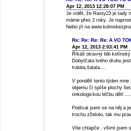
Apr 12, 2013 12:28:07 PM
Je vidět, že Rasty23 je tady 
máme přes 2 roky. Je naprost
Nebo jít na www.kolinskezprav
Re: Re: Re: Re: A VO TOM
Apr 12, 2013 2:03:41 PM
Říkáš otravný blb kolínský
Dobytčata tvého druhu jest 
tralala,šalala....
V pondělí tento týden mne 
objemu či spíše plochy šedé
onkologickou léčbu dětí ....
Podíval jsem se na něj a j
trochu zželolo, tak mu prav
Víte chlapče , všiml jsem s