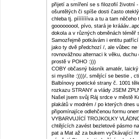
přijetí a smíření se s filozofií životn
ošuntělých či spíše dosti často otek
chleba tj. píííííííva a tu a tam něčeh
gooooooool, pívo, stará je kráááv..ap
dokola a v různých obměnách téměř sk
Samozřejmě potkávám i entitu patřící
jako ty dvě předchozí /, ale vůbec ne 
rovnovážnou alternaci k věku, duchu 
prostě v POHO :)))
COBY občasný básník amatér, laick
si myslíte :))))/, smějící se bestie , 
Balbínovy poetické strany č. 1001 t
rozkazu STRANY a vlády JSEM Z
Našel jsem svůj Ráj srdce v městě Ko
plakátů v modrém / po kterých dnes u
připomínajíce odlehčenou formu on
VYBARVUJÍCÍ TROJKOLKY VLÁDNOUCÍ
chtějících zavést bezletové pásmo n
pat a Mat až za bukem vyčkávající h