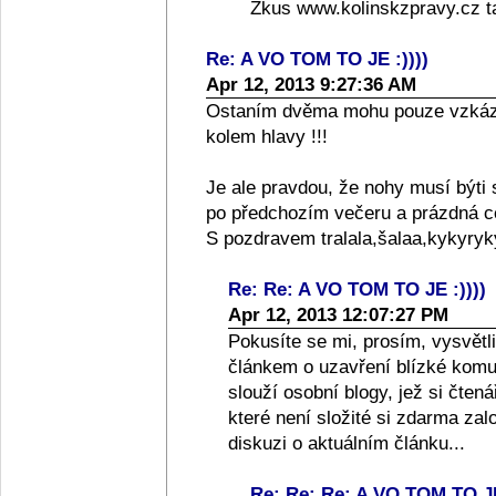
Zkus www.kolinskzpravy.cz ta
Re: A VO TOM TO JE :))))
Apr 12, 2013 9:27:36 AM
Ostaním dvěma mohu pouze vzkázat
kolem hlavy !!!
Je ale pravdou, že nohy musí býti 
po předchozím večeru a prázdná ce
S pozdravem tralala,šalaa,kykyrykýý
Re: Re: A VO TOM TO JE :))))
Apr 12, 2013 12:07:27 PM
Pokusíte se mi, prosím, vysvětl
článkem o uzavření blízké kom
slouží osobní blogy, jež si čten
které není složité si zdarma zal
diskuzi o aktuálním článku...
Re: Re: Re: A VO TOM TO JE