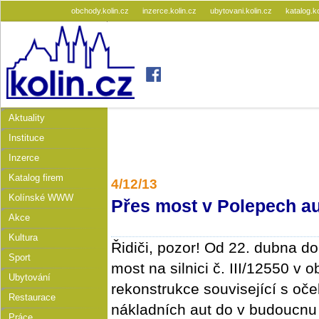
obchody.kolin.cz
inzerce.kolin.cz
ubytovani.kolin.cz
katalog.k
Aktuality
Instituce
Inzerce
Katalog firem
4/12/13
Kolínské WWW
Přes most v Polepech a
Akce
Kultura
Řidiči, pozor! Od 22. dubna d
Sport
most na silnici č. III/12550 v
Ubytování
rekonstrukce související s oč
Restaurace
nákladních aut do v budoucnu
Práce