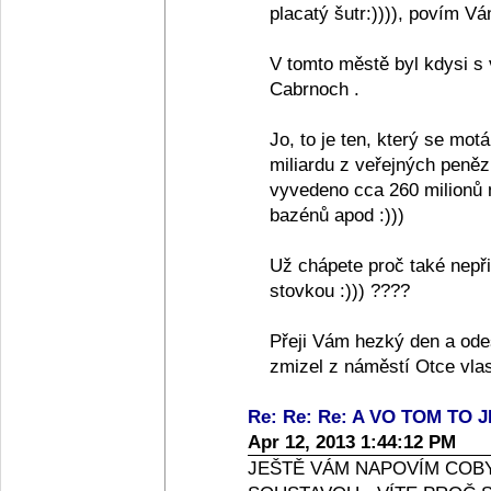
placatý šutr:)))), povím V
V tomto městě byl kdysi s
Cabrnoch .
Jo, to je ten, který se motá
miliardu z veřejných peněz
vyvedeno cca 260 milionů n
bazénů apod :)))
Už chápete proč také nepřis
stovkou :))) ????
Přeji Vám hezký den a odeš
zmizel z náměstí Otce vlast
Re: Re: Re: A VO TOM TO JE
Apr 12, 2013 1:44:12 PM
JEŠTĚ VÁM NAPOVÍM COB