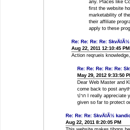
any. Places like C
first the website how
marketability of th
their affiliate pro
apply to these prog
Re: Re: Re: Re: SkvÄlÃ½
Aug 22, 2011 12:10:45 PM
Action reqrueis knowledge,
Re: Re: Re: Re: Re: S
May 29, 2012 9:33:50 
Dear Web Master and Kh
come back to post anyth
ปาก I really appreciate 
given so far to protect 
Re: Re: Re: SkvÄlÃ½ kandi
Aug 22, 2011 8:20:05 PM
This website makes tihgns he