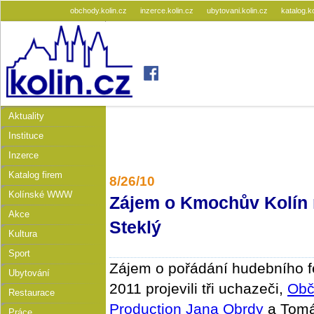
obchody.kolin.cz
inzerce.kolin.cz
ubytovani.kolin.cz
katalog.k
Aktuality
Instituce
Inzerce
Katalog firem
8/26/10
Kolínské WWW
Zájem o Kmochův Kolín 
Akce
Steklý
Kultura
Sport
Zájem o pořádání hudebního f
Ubytování
2011 projevili tři uchazeči,
Obč
Restaurace
Production Jana Obrdy
a Tomá
Práce