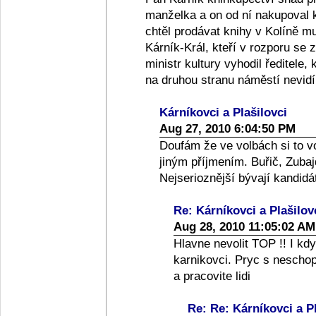
manželka a on od ní nakupoval 
chtěl prodávat knihy v Kolíně 
Kárník-Král, kteří v rozporu se z
ministr kultury vyhodil ředitele,
na druhou stranu náměstí nevidí!
Kárníkovci a Plašilovci
Aug 27, 2010 6:04:50 PM
Doufám že ve volbách si to vo
jiným příjmením. Buřič, Zubaj
Nejserioznější bývají kandidá
Re: Kárníkovci a Plašilov
Aug 28, 2010 11:05:02 AM
Hlavne nevolit TOP !! I kdyz
karnikovci. Pryc s nescho
a pracovite lidi
Re: Re: Kárníkovci a Pl