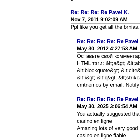
Re: Re: Re: Re Pavel K.
Nov 7, 2011 9:02:09 AM
Ppl like you get all the brnias
Re: Re: Re: Re: Re Pavel
May 30, 2012 4:27:53 AM
Оставьте свой коммента
HTML тэги: &lt;a&gt; &lt;a
&lt;blockquote&gt; &lt;cite
&lt;i&gt; &lt;q&gt; &lt;stri
cmtnemos by email. Notify
Re: Re: Re: Re: Re Pavel
May 30, 2025 3:06:54 AM
You actually suggested tha
casino en ligne
Amazing lots of very good
casino en ligne fiable