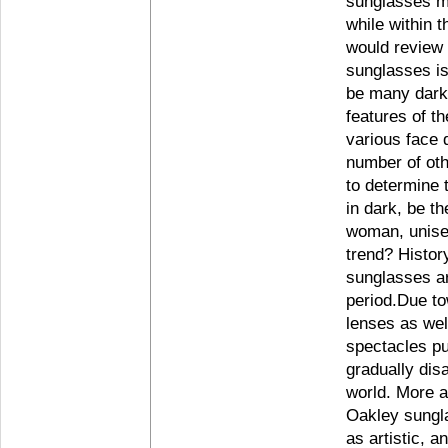
sunglasses m
while within 
would review 
sunglasses is
be many dark 
features of t
various face 
number of oth
to determine 
in dark, be t
woman, unise
trend? Histor
sunglasses ar
period.Due t
lenses as well
spectacles pu
gradually dis
world. More 
Oakley sungla
as artistic, 