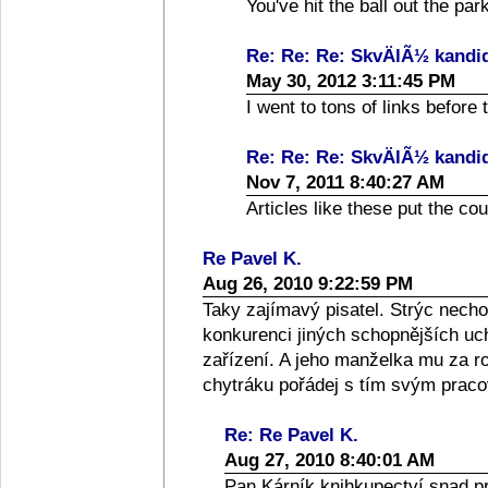
You've hit the ball out the park
Re: Re: Re: SkvÄlÃ½ kandi
May 30, 2012 3:11:45 PM
I went to tons of links before 
Re: Re: Re: SkvÄlÃ½ kandi
Nov 7, 2011 8:40:27 AM
Articles like these put the co
Re Pavel K.
Aug 26, 2010 9:22:59 PM
Taky zajímavý pisatel. Strýc necho
konkurenci jiných schopnějších uc
zařízení. A jeho manželka mu za r
chytráku pořádej s tím svým prac
Re: Re Pavel K.
Aug 27, 2010 8:40:01 AM
Pan Kárník knihkupectví snad pr