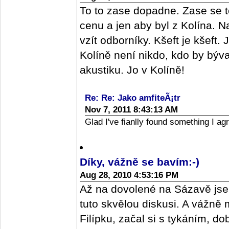
To to zase dopadne. Zase se t
cenu a jen aby byl z Kolína. Na
vzít odborníky. Kšeft je kšeft.
Kolíně není nikdo, kdo by býv
akustiku. Jo v Kolíně!
Re: Re: Jako amfiteÃ¡tr
Nov 7, 2011 8:43:13 AM
Glad I've fianlly found something I ag
Díky, vážně se bavím:-)
Aug 28, 2010 4:53:16 PM
Až na dovolené na Sázavě jse
tuto skvělou diskusi. A vážně
Filípku, začal si s tykáním, do