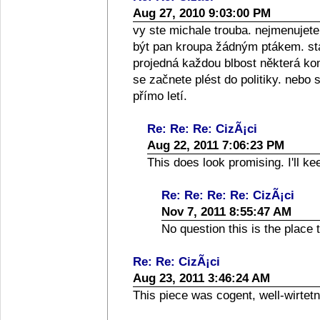
Aug 27, 2010 9:03:00 PM
vy ste michale trouba. nejmenuje
být pan kroupa žádným ptákem. st
projedná každou blbost některá k
se začnete plést do politiky. nebo 
přímo letí.
Re: Re: Re: CizÃ¡ci
Aug 22, 2011 7:06:23 PM
This does look promising. I'll k
Re: Re: Re: Re: CizÃ¡ci
Nov 7, 2011 8:55:47 AM
No question this is the place to
Re: Re: CizÃ¡ci
Aug 23, 2011 3:46:24 AM
This piece was cogent, well-wirtetn