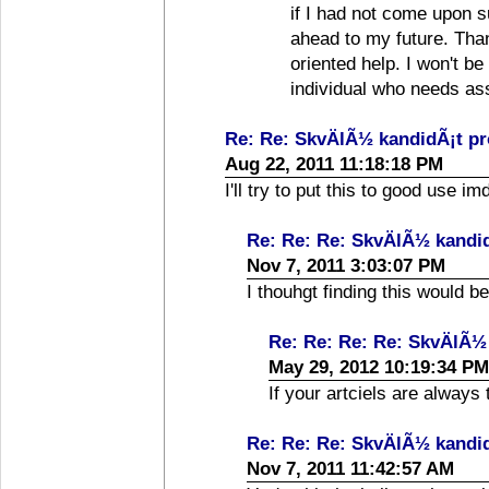
if I had not come upon su
ahead to my future. Than
oriented help. I won't b
individual who needs ass
Re: Re: SkvÄlÃ½ kandidÃ¡t p
Aug 22, 2011 11:18:18 PM
I'll try to put this to good use im
Re: Re: Re: SkvÄlÃ½ kandi
Nov 7, 2011 3:03:07 PM
I thouhgt finding this would b
Re: Re: Re: Re: SkvÄlÃ½
May 29, 2012 10:19:34 PM
If your artciels are always t
Re: Re: Re: SkvÄlÃ½ kandi
Nov 7, 2011 11:42:57 AM