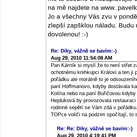
na mě najdete na www. pavelk
Jo a všechny Vás zvu v pondě
zlepší zapšklou náladu. Budu u
dovolenou! :-)
Re: Díky, vážně se bavím:-)
Aug 29, 2010 11:54:08 AM
Pan Kárník si myslí že to není střet
ochotnému knihkupci Královi a ten ji 
pořádku ale morálně to je odsouzeníh
paní Hoffmanovo, kdyby dostávala ka
Kolína nebo na paní Buřičovou kdyby
Hejduková by provozovala restauraci 
rodinné sepětí se Vám zdá v pořádku.
TOPce voliči na podzim spočítají, to s
Re: Re: Díky, vážně se bavím:-)
Aug 29, 2010 4:19:41 PM