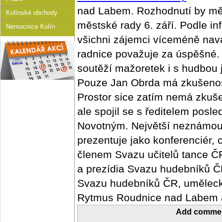
nad Labem. Rozhodnutí by mě
Kolínské obchody
městské rady 6. září. Podle inf
Nemocnice Kolín
všichni zájemci víceméně navá
radnice považuje za úspěšné. P
soutěží mažoretek i s hudbou 
Pouze Jan Obrda má zkušenos
Prostor sice zatím nemá zkuš
ale spojil se s ředitelem posl
Novotným. Největší neznámou
prezentuje jako konferenciér, c
členem Svazu učitelů tance Č
a prezídia Svazu hudebníků 
Svazu hudebníků ČR, umělec
Rytmus Roudnice nad Labem a
Add comme