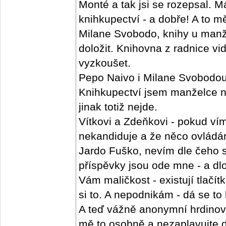
Monté a tak jsi se rozepsal. 
knihkupectví - a dobře! A to mě
Milane Svobodo, knihy u manž
doložit. Knihovna z radnice v
vyzkoušet.
Pepo Naivo i Milane Svobodou 
Knihkupectví jsem manželce ne
jinak totiž nejde.
Vítkovi a Zdeňkovi - pokud ví
nekandiduje a že něco ovládáme
Jardo Fuško, nevím dle čeho 
příspěvky jsou ode mne - a dl
Vám maličkost - existují tlačítk
si to. A nepodnikám - dá se to l
A teď vážně anonymní hrdinové
mě to osobně a nezaplavujte d