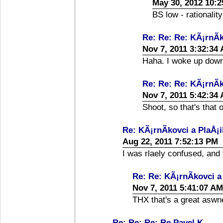
May 30, 2012 10:
BS low - rationalit
Re: Re: Re: KÃ¡rnÃ­k
Nov 7, 2011 3:32:34
Haha. I woke up down
Re: Re: Re: KÃ¡rnÃ­k
Nov 7, 2011 5:42:34
Shoot, so that's that
Re: KÃ¡rnÃ­kovci a PlaÅ¡i
Aug 22, 2011 7:52:13 PM
I was rlaely confused, and
Re: Re: KÃ¡rnÃ­kovci a
Nov 7, 2011 5:41:07 AM
THX that's a great aswn
Re: Re: Re: Re Pavel K.