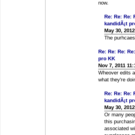
now.
Re: Re: Re: 
kandidÃ¡t p
May 30, 2012
The purhcaess
Re: Re: Re: Re
pro KK
Nov 7, 2011 11
Wheover edits a
what they're doi
Re: Re: Re: 
kandidÃ¡t p
May 30, 2012
Or many peop
this purchasi
associated wi