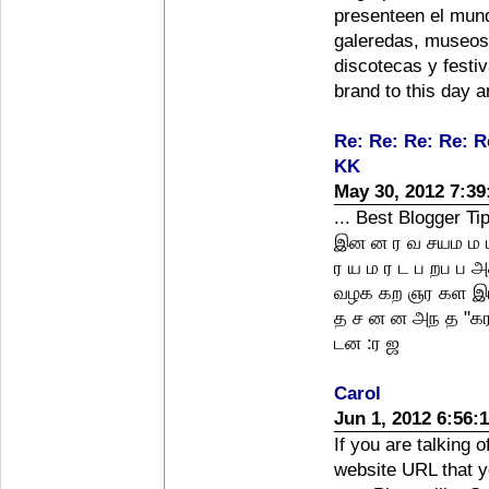
presenteen el mun
galeredas, museos 
discotecas y festi
brand to this day a
Re: Re: Re: Re: R
KK
May 30, 2012 7:3
... Best Blogger T
இன ன ர வ சயம ம ப
ர ய ம ர ட ப றப ப 
வழக கற ஞர கள இ
த ச ன ன அந த "கர
டன :ர ஜ
Carol
Jun 1, 2012 6:56:
If you are talking o
website URL that yo