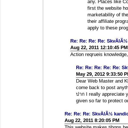
any. Places like C
first the website how
marketability of th
their affiliate pro
apply to these prog
Re: Re: Re: Re: SkvÄlÃ½
Aug 22, 2011 12:10:45 PM
Action reqrueis knowledge,
Re: Re: Re: Re: Re: S
May 29, 2012 9:33:50 
Dear Web Master and Kh
come back to post anyth
ปาก I really appreciate 
given so far to protect 
Re: Re: Re: SkvÄlÃ½ kandi
Aug 22, 2011 8:20:05 PM
This website makes tihgns he