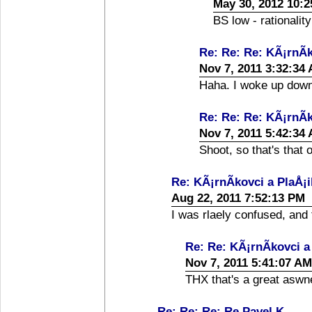
May 30, 2012 10:
BS low - rationalit
Re: Re: Re: KÃ¡rnÃ­k
Nov 7, 2011 3:32:34
Haha. I woke up down
Re: Re: Re: KÃ¡rnÃ­k
Nov 7, 2011 5:42:34
Shoot, so that's that
Re: KÃ¡rnÃ­kovci a PlaÅ¡i
Aug 22, 2011 7:52:13 PM
I was rlaely confused, and
Re: Re: KÃ¡rnÃ­kovci a
Nov 7, 2011 5:41:07 AM
THX that's a great aswn
Re: Re: Re: Re Pavel K.