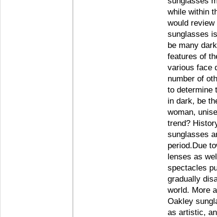
sunglasses m
while within 
would review 
sunglasses is
be many dark 
features of t
various face 
number of oth
to determine 
in dark, be t
woman, unise
trend? Histor
sunglasses ar
period.Due t
lenses as well
spectacles pu
gradually dis
world. More 
Oakley sungla
as artistic, 