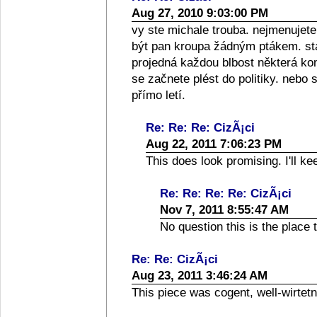
Aug 27, 2010 9:03:00 PM
vy ste michale trouba. nejmenuje
být pan kroupa žádným ptákem. st
projedná každou blbost některá k
se začnete plést do politiky. nebo 
přímo letí.
Re: Re: Re: CizÃ¡ci
Aug 22, 2011 7:06:23 PM
This does look promising. I'll k
Re: Re: Re: Re: CizÃ¡ci
Nov 7, 2011 8:55:47 AM
No question this is the place to
Re: Re: CizÃ¡ci
Aug 23, 2011 3:46:24 AM
This piece was cogent, well-wirtetn