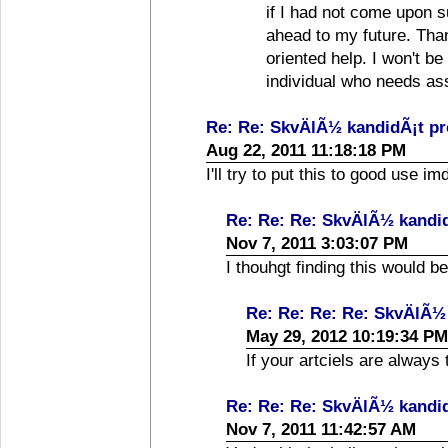
if I had not come upon su
ahead to my future. Than
oriented help. I won't b
individual who needs ass
Re: Re: SkvÄlÃ½ kandidÃ¡t p
Aug 22, 2011 11:18:18 PM
I'll try to put this to good use im
Re: Re: Re: SkvÄlÃ½ kandi
Nov 7, 2011 3:03:07 PM
I thouhgt finding this would b
Re: Re: Re: Re: SkvÄlÃ½
May 29, 2012 10:19:34 PM
If your artciels are always t
Re: Re: Re: SkvÄlÃ½ kandi
Nov 7, 2011 11:42:57 AM