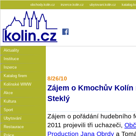
obchody.kolin.cz
inzerce.kolin.cz
ubytovani.kolin.cz
katalog.k
Aktuality
Instituce
Inzerce
Katalog firem
8/26/10
Kolínské WWW
Zájem o Kmochův Kolín 
Akce
Steklý
Kultura
Sport
Zájem o pořádání hudebního f
Ubytování
2011 projevili tři uchazeči,
Obč
Restaurace
Production Jana Obrdy
a Tomá
Práce