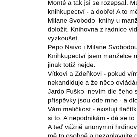
Monté a tak jsi se rozepsal. 
knihkupectví - a dobře! A to mě
Milane Svobodo, knihy u manž
doložit. Knihovna z radnice v
vyzkoušet.
Pepo Naivo i Milane Svobodou 
Knihkupectví jsem manželce ne
jinak totiž nejde.
Vítkovi a Zdeňkovi - pokud ví
nekandiduje a že něco ovládáme
Jardo Fuško, nevím dle čeho 
příspěvky jsou ode mne - a dl
Vám maličkost - existují tlačítk
si to. A nepodnikám - dá se to l
A teď vážně anonymní hrdinové
mě to osobně a nezaplavujte d