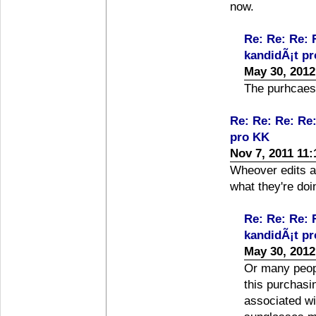
now.
Re: Re: Re: 
kandidÃ¡t p
May 30, 2012
The purhcaess
Re: Re: Re: Re
pro KK
Nov 7, 2011 11
Wheover edits a
what they're doi
Re: Re: Re: 
kandidÃ¡t p
May 30, 2012
Or many peop
this purchasi
associated wi