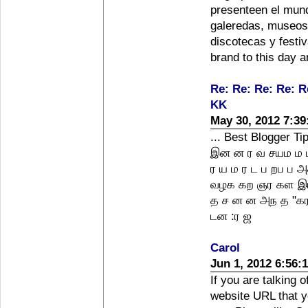
presenteen el mun
galeredas, museos 
discotecas y festi
brand to this day a
Re: Re: Re: Re: R
KK
May 30, 2012 7:3
... Best Blogger T
இன ன ர வ சயம ம ப
ர ய ம ர ட ப றப ப 
வழக கற ஞர கள இ
த ச ன ன அந த "கர
டன :ர ஜ
Carol
Jun 1, 2012 6:56:
If you are talking o
website URL that yo