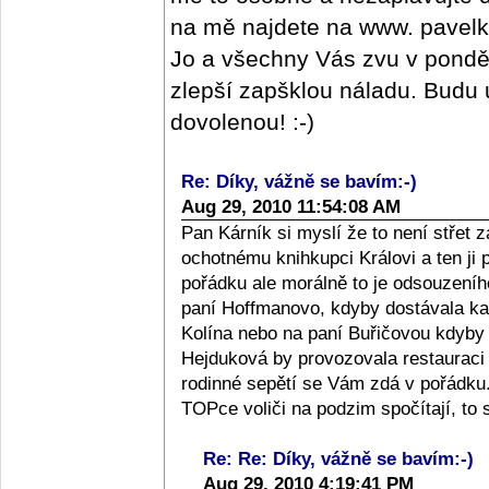
na mě najdete na www. pavelk
Jo a všechny Vás zvu v pondě
zlepší zapšklou náladu. Budu u
dovolenou! :-)
Re: Díky, vážně se bavím:-)
Aug 29, 2010 11:54:08 AM
Pan Kárník si myslí že to není střet
ochotnému knihkupci Královi a ten ji 
pořádku ale morálně to je odsouzeníh
paní Hoffmanovo, kdyby dostávala ka
Kolína nebo na paní Buřičovou kdyby
Hejduková by provozovala restauraci 
rodinné sepětí se Vám zdá v pořádku.
TOPce voliči na podzim spočítají, to s
Re: Re: Díky, vážně se bavím:-)
Aug 29, 2010 4:19:41 PM