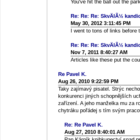
You've hit the ball out the park
Re: Re: Re: SkvÄlÃ½ kandi
May 30, 2012 3:11:45 PM
I went to tons of links before 
Re: Re: Re: SkvÄlÃ½ kandi
Nov 7, 2011 8:40:27 AM
Articles like these put the co
Re Pavel K.
Aug 26, 2010 9:22:59 PM
Taky zajímavý pisatel. Strýc necho
konkurenci jiných schopnějších uc
zařízení. A jeho manželka mu za r
chytráku pořádej s tím svým prac
Re: Re Pavel K.
Aug 27, 2010 8:40:01 AM
Pan Kárník knihkupectví snad pr