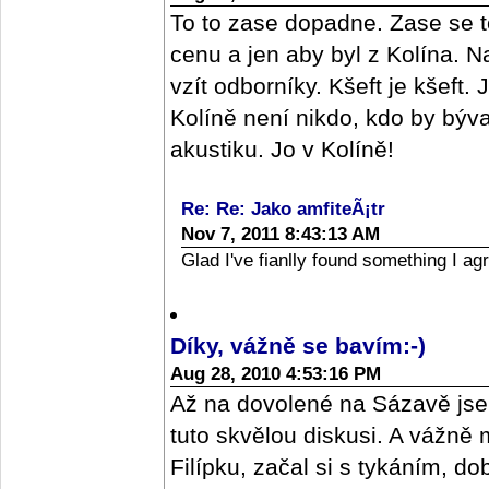
To to zase dopadne. Zase se t
cenu a jen aby byl z Kolína. Na
vzít odborníky. Kšeft je kšeft.
Kolíně není nikdo, kdo by býv
akustiku. Jo v Kolíně!
Re: Re: Jako amfiteÃ¡tr
Nov 7, 2011 8:43:13 AM
Glad I've fianlly found something I ag
Díky, vážně se bavím:-)
Aug 28, 2010 4:53:16 PM
Až na dovolené na Sázavě jse
tuto skvělou diskusi. A vážně
Filípku, začal si s tykáním, do