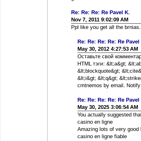
Re: Re: Re: Re Pavel K.
Nov 7, 2011 9:02:09 AM
Ppl like you get all the brnias
Re: Re: Re: Re: Re Pavel
May 30, 2012 4:27:53 AM
Оставьте свой коммента
HTML тэги: &lt;a&gt; &lt;a
&lt;blockquote&gt; &lt;cite
&lt;i&gt; &lt;q&gt; &lt;stri
cmtnemos by email. Notify
Re: Re: Re: Re: Re Pavel
May 30, 2025 3:06:54 AM
You actually suggested tha
casino en ligne
Amazing lots of very good
casino en ligne fiable