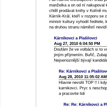
manželka a on od ní nakupoval 
chtěl prodávat knihy v Kolíně 
Kárník-Král, kteří v rozporu se z
ministr kultury vyhodil ředitele,
na druhou stranu náměstí nevidí!
Kárníkovci a Plašilovci
Aug 27, 2010 6:04:50 PM
Doufám že ve volbách si to vo
jiným příjmením. Buřič, Zubaj
Nejserioznější bývají kandidá
Re: Kárníkovci a Plašilov
Aug 28, 2010 11:05:02 AM
Hlavne nevolit TOP !! I kdyz
karnikovci. Pryc s nescho
a pracovite lidi
Re: Re: Kárníkovci a Pl