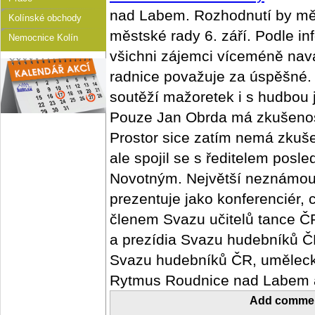
nad Labem. Rozhodnutí by mě
Kolínské obchody
městské rady 6. září. Podle inf
Nemocnice Kolín
všichni zájemci víceméně navá
radnice považuje za úspěšné. P
soutěží mažoretek i s hudbou 
Pouze Jan Obrda má zkušenos
Prostor sice zatím nemá zkuš
ale spojil se s ředitelem posl
Novotným. Největší neznámou
prezentuje jako konferenciér, c
členem Svazu učitelů tance Č
a prezídia Svazu hudebníků 
Svazu hudebníků ČR, umělec
Rytmus Roudnice nad Labem a
Add comme