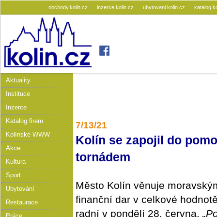
obchody.kolin.cz
inzerce.kolin.cz
ubytovani.kolin.cz
katalog.k
Aktuality
Instituce
Inzerce
Katalog firem
7/13/21
Kolínské WWW
Kolín se zapojil do pom
Akce
tornádem
Kultura
Sport
Město Kolín věnuje moravsk
Ubytování
finanční dar v celkové hodnot
Restaurace
radní v pondělí 28. června.
„P
Práce