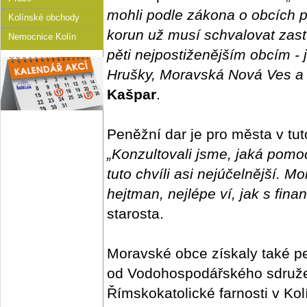
mohli podle zákona o obcích 
Kolínské obchody
korun už musí schvalovat zastu
Nemocnice Kolín
pěti nejpostiženějším obcím - 
Hrušky, Moravská Nová Ves a
Kašpar
.
Peněžní dar je pro města v tut
„Konzultovali jsme, jaká pomoc
tuto chvíli asi nejúčelnější. M
hejtman, nejlépe ví, jak s fina
starosta.
Moravské obce získaly také pe
od Vodohospodářského sdružen
Římskokatolické farnosti v Kol