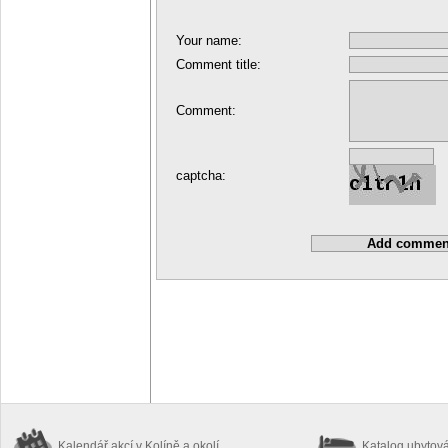
Your name:
Comment title:
Comment:
captcha:
Kalendář akcí
v Kolíně a okolí
Katalog ubytov