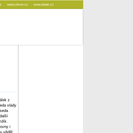
cz
www.clever.cz
www.datak.cz
álek z
eda vlády
dseda
další
zdík.
ovny i
y věděl,