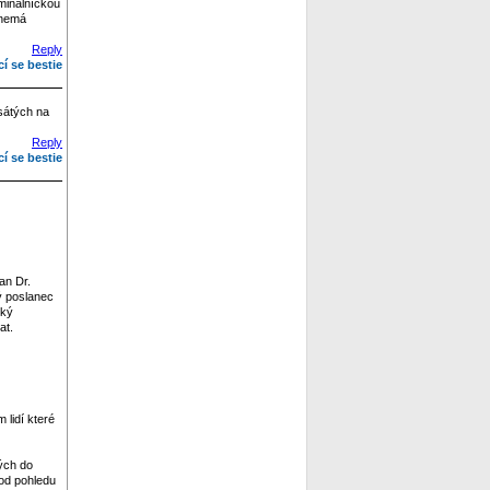
iminálníckou
 nemá
Reply
cí se bestie
esátých na
Reply
cí se bestie
an Dr.
lý poslanec
ský
at.
 lidí které
ých do
 od pohledu