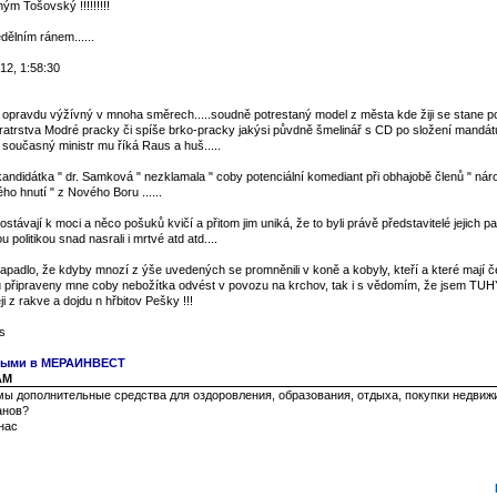
ým Tošovský !!!!!!!!!
ělním ránem......
12, 1:58:30
l opravdu výžívný v mnoha směrech.....soudně potrestaný model z města kde žiji se stane p
bratrstva Modré pracky či spíše brko-pracky jakýsi půvdně šmelinář s CD po složení mandá
současný ministr mu říká Raus a huš.....
andidátka " dr. Samková " nezklamala " coby potenciální komediant při obhajobě členů " nár
o hnutí " z Nového Boru ......
távají k moci a něco pošuků kvičí a přitom jim uniká, že to byli právě představitelé jejich part
u politikou snad nasrali i mrtvé atd atd....
padlo, že kdyby mnozí z ýše uvedených se promněnili v koně a kobyly, kteří a které mají č
u připraveny mne coby nebožítka odvést v povozu na krchov, tak i s vědomím, že jsem TUH
i z rakve a dojdu n hřbitov Pešky !!!
s
чными в МЕРАИНВЕСТ
 AM
ы дополнительные средства для оздоровления, образования, отдыха, покупки недвиж
анов?
нас