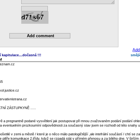
Add
í kapitulace....dočasná !!!
smějí
AM
seznam.cz
55
l.justice.cz
rvativnistrana.cz
NÍ ZÁSTUPKYNĚ ......
tivě a pregnantně podané vysvětlení jak postupovat při mnou zvažovaném podání podání ohl
tu a eventuelním prozkoumíní odpovědnosti za současný stav jsem se rozhodl od této snahy us
ošetilé v zemi a městě / které je o něco málo patologičtější ,ale intefrální součástí / chtí se z
 pilíře komunikace 2.třídy, když se rzpadá stát v přímém přenosu a za bílého dne. V širším 