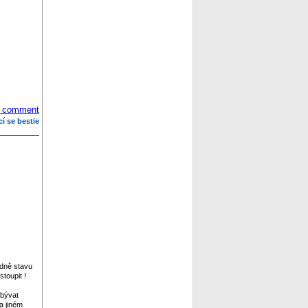
 comment
cí se bestie
edně stavu
toupit !
abývat
a jiném