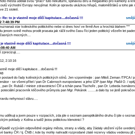
 tohoto města udělali svou "prací" tuto nekulturní, špinavou díru a megasilnici pro kamiony a kr
koutů východní Evropy nevyjímal. Kolín je opravdu ukázkou hňupů, maloměšťáků a toho jak
e 21 století.
: Re: to je vlastně moje dílčí kapitulace....dočasná !!!
smějí
2 7:48:39 PM
euznanaá star kolinského politického nebe si dnes hoví ve firmě Ave a hrochtá blahem """
 jenom svině mohou prodit prasata jak ráčil svého času říci jeden politický vězeňn let pad
časných mocných....
je vlastně moje dílčí kapitulace....dočasná !!!
smějí
2:08:40 AM
zprecizuji.....
12, 2:10:16
astně moje dílčí kapitulace....dočasná !!!
:48
postavil do řady kolínských politických stínů. Jen vzpomínejte : pan Miloš Zeman /TPCA / p
enátor - se všemi přítel / pan Dr Cabrnoch europoslanec a jeho IZIP /pan Mgr. Plašil O. / opi
í / , pan Dr. Rubáš / ministr zdravotnictví ČR a tchán pana Tluchoře , pan Dr. Lebeda /senátor
í poteciální pracovník klíčového průmyslu pan Mgr. Pekárek .........a dalo by se jistě pokračov
ravdu nehynoucí slávu.....
u uděkuji a jsem pouze v rozpacích, zda jde o seznam panoptikálního druhu či jde o seznam
ickým poklady z Kolína a tudíž jistou politickou klenotnicí ?
řípadě vyzývám odpovědné orgány města, strany a vlády, aby žádaly uložení výše uveden
vé banky ČR / tj. ČNB /, kde by mohly nahradit rozprodané zlaté rezervy vládou vedenou již