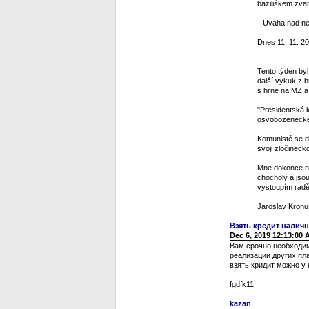
baziliškem zvan
--Úvaha nad ned
Dnes 11. 11. 20
Tento týden by
další vykuk z 
s hrne na MZ a 
"Presidentská k
osvobozeneckéh
Komunisté se dos
svoji zločinecko
Mne dokonce na
chocholy a jso
vystoupím raděj
Jaroslav Kronu
Взять кредит нали
Dec 6, 2019 12:13:00
Вам срочно необходим
реализации других пл
взять кридит можно у 
fgdfk11
kazan