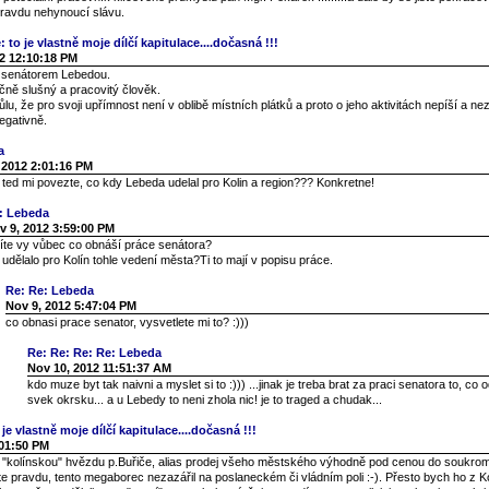
pravdu nehynoucí slávu.
 to je vlastně moje dílčí kapitulace....dočasná !!!
2 12:10:18 PM
s senátorem Lebedou.
čně slušný a pracovitý člověk.
u, že pro svoji upřímnost není v oblibě místních plátků a proto o jeho aktivitách nepíší a n
egativně.
a
 2012 2:01:16 PM
, ted mi povezte, co kdy Lebeda udelal pro Kolin a region??? Konkretne!
: Lebeda
v 9, 2012 3:59:00 PM
víte vy vůbec co obnáší práce senátora?
udělalo pro Kolín tohle vedení města?Ti to mají v popisu práce.
Re: Re: Lebeda
Nov 9, 2012 5:47:04 PM
co obnasi prace senator, vysvetlete mi to? :)))
Re: Re: Re: Re: Lebeda
Nov 10, 2012 11:51:37 AM
kdo muze byt tak naivni a myslet si to :))) ...jinak je treba brat za praci senatora to, co 
svek okrsku... a u Lebedy to neni zhola nic! je to traged a chudak...
je vlastně moje dílčí kapitulace....dočasná !!!
:01:50 PM
í "kolínskou" hvězdu p.Buřiče, alias prodej všeho městského výhodně pod cenou do soukro
te pravdu, tento megaborec nezazářil na poslaneckém či vládním poli :-). Přesto bych ho z Ko