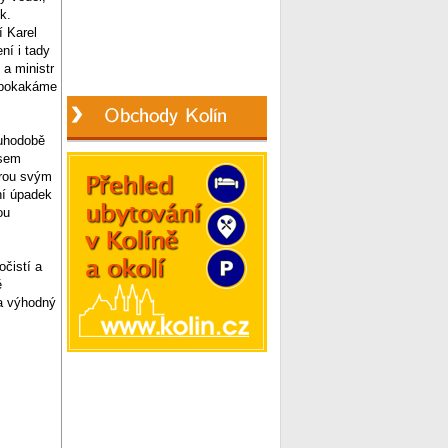
k.
í Karel
ní i tady
a ministr
í pokakáme
ouhodobě
jsem
erou svým
ní úpadek
ou
očistí a
ě
za výhodný