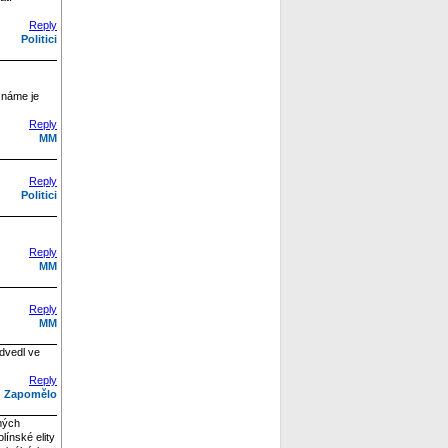
Reply
Politici
eznáme je
Reply
MM
Reply
Politici
Reply
MM
Reply
MM
odvedl ve
Reply
Zapomělo
mých
línské elity