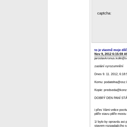
captcha:
to je vlastně moje dílč
Nov 9, 2012 6:15:59 
jaroslavkronus.kolin@
zaslání vyrozumnění
Dnes 9. 11. 2012, 6:18:
Komu: podatelna@osz.ko
Kopie: predseda@konze
DOBRÝ DEN PANÍ STÁT
i přes Vámi velice poc
pilíře stavu pilíře mos
1/ bylo by opravdu asi p
stavem rozpadajícího se