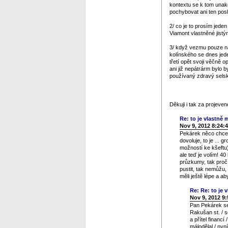
kontextu se k tom unako
pochybovat ani ten posl
2/ co je to prosím jeden
Viamont vlastněné jistý
3/ když vezmu pouze na 
kolínského se dnes jed
třetí opět svoji věčně 
ani již nepátrárm bylo b
používaný zdravý selský
Děkuji i tak za projev
Re: to je vlastně m
Nov 9, 2012 8:24:
Pekárek něco chce n
dovoluje, to je ... 
možností ke kšeftu)
ale teď je volím! 4
průzkumy, tak proč 
pustit, tak nemůžu,
měli ještě lépe a a
Re: Re: to je v
Nov 9, 2012 9
Pan Pekárek se 
Rakušan st. / s
a přítel financ
málodělal / nyn