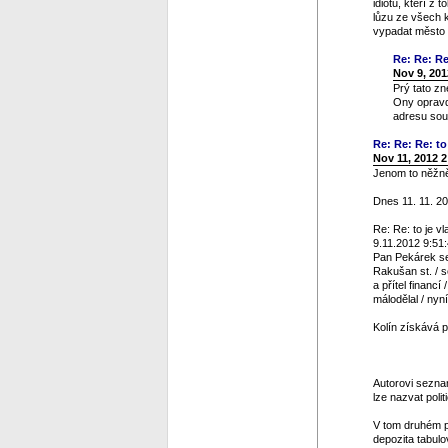
idiotů, kteří z
lůzu ze všech 
vypadat město v
Re: Re: Re
Nov 9, 201
Prý tato zn
Ony opravdu
adresu sou
Re: Re: Re: to 
Nov 11, 2012 
Jenom to něžně 
Dnes 11. 11. 20
Re: Re: to je vl
9.11.2012 9:51
Pan Pekárek se 
Rakušan st. / s
a přítel financ
málodělal / nyn
Kolín získává p
Autorovi seznam
lze nazvat polit
V tom druhém p
depozita tabulo