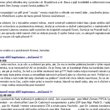
nec před několika dny vyslovila i dr. Bradáčová a dr. Baxa o jejiž kredibilitě a odbornosti s
ední člen žumpy zvané česká politika !!!!
 rozpadající se pilíř proti " osudu " mostu stojícího o několik set metrů dále , stavěného jistou
m Hřebíčkem a jeho de facto jemně řečeno neúčelností .......
vědomí, že z bývalého vedení města , které smetl při volebním klání hlas i jinak otrlého ob
en schovává za poslaneckou iminutu, druhý je schován a slušně zabezpečen v nadnárodní k
oportunní Lidovou stranou opět vystrčen do krajskéh ostupně řízení, čtvrtá je na Pravdě boží
y asi opravdu silně naivnií chtít se dobrat pravdy či spíše čekat cosi, co alespoň signalizova
 rozum cílí opět přesně !!!
enou snahu a s pozdravem Kronus Jaroslav
oje dílčí kapitulace....dočasná !!!
49 AM
ebo nechce, to je věc a svědomí jen jeho, ale, že mu to tenhle politickej bordel v týhle repub
groteska, to je neskutečný! Až se prokáže, že je čistej, tak ať kandiduje třeba na kardinála (ta
, ale jak je možný, že teď a za těhle okolností tam je??? Naši rodinu kdysi komanči obrali o po
0 let tady byla jedna strana a nenadělala takových průserů jako ty všechny po nich. Pořád se 
ne třeba o tom kolik lidí tady zbohatlo na politice? Jestli mě chce někdo navrhnout, že se d
 nemám na to čas, zatím mám práci a musím makat, hlavně na daně státu, aby se ti všichni v 
by moje rodina neskončila pod mostem!
lastně moje dílčí kapitulace....dočasná !!!
:51:48 AM
postavil do řady kolínských politických stínů. Jen vzpomínejte : pan Miloš Zeman /TPCA / p
enátor - se všemi přítel / pan Dr Cabrnoch europoslanec a jeho IZIP /pan Mgr. Plašil O. / opi
í / , pan Dr. Rubáš / ministr zdravotnictví ČR a tchán pana Tluchoře , pan Dr. Lebeda /senátor
í poteciální pracovník klíčového průmyslu pan Mgr. Pekárek .........a dalo by se jistě pokračov