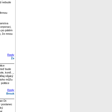
nad nebude
 firmou
čanstva
orporaci,
 a po pátém
lo, že mnou
Reply
Že
lice
m teď bude
le, koně...,
dělaj nějaký
o toho můžu
politice
Reply
Brouk
an Dr.
lý poslanec
ský
at.