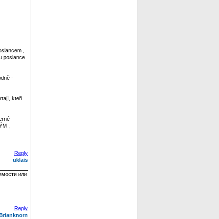
oslancem ,
tu poslance
odně -
ají, kteří
erné
ÝM ,
Reply
uklais
имости или
Reply
Brianknorn