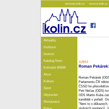
obchody.kolin.cz
inzerce.kolin.cz
Aktuality
Instituce
Inzerce
Katalog firem
11/9/12
Roman Pekárek:
Kolínské WWW
Akce
Roman Pekárek (ODS)
Kultura
Parlamentu ČR někteří
ČSSD ho přesvědčova
Sport
Petr Nečas (ODS) tvr
Ubytování
ODS Martin Kuba zase
kandidát v pořadí. O
Restaurace
"Není to o důkazech,
slušných poslanců. J
Práce