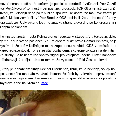
ovně nemá co dělat, že deformuje politické prostředí, " zdůraznil Petr Gazdí
al Pekárkovu přítomnost mezi poslanci předseda TOP 09 a ministr zahranič
vedl, že "Zlodějů běhá po republice spousta. Je dobře, že mají své zastoupe
ě." Ministr zemědělství Petr Bendl z ODS prohlásil, že z toho není šťastný 
dra žasl, že "Celý víkend leštíme značku strany a dva dny po kongresu si j
zeným poslancem."
ho místostarosty města Kolína pronesl současný starosta Vít Rakušan. „Dl
aby měl Kolín svého poslance. Že jím ovšem bude právě Roman Pekárek, to 
slím si, že lidé v Kolíně jen tak nezapomenou na vládu ODS ve městě, kt
rek reprezentoval. To, že se stal poslancem, skutečně ukazuje na definitiv
é strany. Je to nesmírně špatný signál pro veřejnost, nechci urazit Banánov
 představuji, že nějak takto to tam může vypadat…,“ řekl České televizi.
erý je jednatelem firmy Decibel Production, tvrdí, že je nevinný, soudy ho 
 poslaneckého mandátu vzdávat. Roman Pekárek byl v květnu nepravomocn
 věznice se zvýšeným dozorem za to, že si údajně řekl o milionový úplatek 
ůmyslové zóně na Šťáralce.
meč