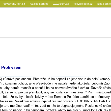
ubytovani.kolin.cz
katalog.kolin.cz
www.idum.cz
televize.kolin.cz
kino.kolin.
 Proti všem
 zůstává poslancem. Přestože už ho napadli za jeho vstup do dolní komory
 významní politici, jeho přesvědčení je nadále tvrdé jako žula. Lubomír Zaor
l, aby odmítl mandát a označil ho za nesvéprávného člověka. Rovněž předs
dil, že se ho pokusí přemluvit, aby se poslancem nestával. " První místopře
 řekl, že by bylo lepší, kdyby místo Romana Pekárka zamířil do sněmovny 
stře se na Pekárkovu adresu vyjádřil též šéf poslanců TOP 09- STAN Petr Ga
 je to o morálce, vadí mi to, vadí mi, že to degraduje jméno Poslanecké sněm
á tomuto pánovi ruku nepodám, protože kdyby měl trochu morálky a cti, tak b