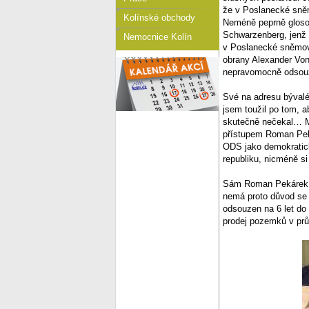
že v Poslanecké sněm
Kolínské obchody
Neméně peprně glosov
Schwarzenberg, jenž u
Nemocnice Kolín
v Poslanecké sněmovn
obrany Alexander Von
nepravomocně odsou
Své na adresu bývalé
jsem toužil po tom, 
skutečně nečekal… My
přístupem Roman Peká
ODS jako demokratick
republiku, nicméně si
Sám Roman Pekárek, kt
nemá proto důvod se
odsouzen na 6 let do
prodej pozemků v pr