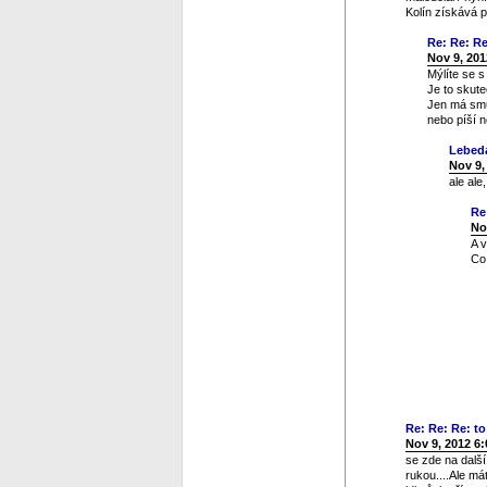
Kolín získává 
Re: Re: Re:
Nov 9, 201
Mýlíte se 
Je to skute
Jen má smůl
nebo píší n
Lebed
Nov 9,
ale ale
Re
No
A 
Co 
Re: Re: Re: to 
Nov 9, 2012 6
se zde na dalš
rukou....Ale má