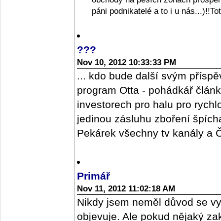
páni podnikatelé a to i u nás...)!!T
???
Nov 10, 2012 10:33:33 PM
... kdo bude další svým příspě
program Otta - pohádkář člán
investorech pro halu pro rych
jedinou zásluhu zboření špícharu
Pekárek všechny tv kanály a ČR
Primář
Nov 11, 2012 11:02:18 AM
Nikdy jsem neměl důvod se vy
objevuje. Ale pokud nějaký z