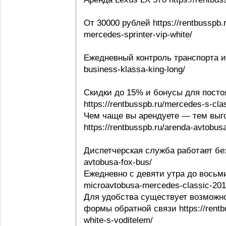
От 30000 рублей https://rentbusspb.
mercedes-sprinter-vip-white/
Ежедневный контроль транспорта и в
business-klassa-king-long/
Скидки до 15% и бонусы для посто
https://rentbusspb.ru/mercedes-s-cl
Чем чаще вы арендуете — тем выго
https://rentbusspb.ru/arenda-avtobusa
Диспетчерская служба работает без 
avtobusa-fox-bus/
Ежедневно с девяти утра до восьми 
microavtobusa-mercedes-classic-201
Для удобства существует возможно
формы обратной связи https://rentbu
white-s-voditelem/