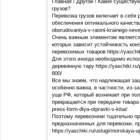
Главная / Другое / Какие существу
грузов?
Перевозка грузов включает в себя
обеспечения оптимального качества 
oborudovaniya-v-raioni-krainego-seve
Очень важным элементом является 
которых зависит устойчивость конс
перевозимых товаров https://yaschi
Для этого иногда необходимо испо
деревянную тару https://yaschiki.ru
800/
Все мы знаем, что надлежащая защ
особенно важна, в частности, из-з
уще РФ, который возникает при пол
прекращается при передаче товара п
press-form-dlya-otpravki-v-kitai/
Поэтому перевозчики тщательно пр
предназначенных для перевозки, п
https://yaschiki.ru/uslugi/morskaya-