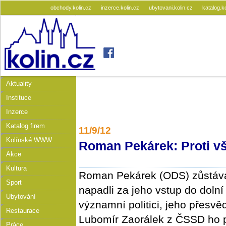
obchody.kolin.cz
inzerce.kolin.cz
ubytovani.kolin.cz
katalog.k
Aktuality
Instituce
Inzerce
Katalog firem
11/9/12
Kolínské WWW
Roman Pekárek: Proti v
Akce
Kultura
Roman Pekárek (ODS) zůstává
Sport
napadli za jeho vstup do doln
Ubytování
významní politici, jeho přesvěd
Restaurace
Lubomír Zaorálek z ČSSD ho p
Práce