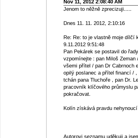
Nov 11, 2012 2:08:40 AM
Jenom to něžně zprecizuji.....
Dnes 11. 11. 2012, 2:10:16
Re: Re: to je vlastně moje dílčí 
9.11.2012 9:51:48
Pan Pekárek se postavil do řady
vzpomínejte : pan Miloš Zeman /
všemi přítel / pan Dr Cabrnoch e
opilý poslanec a přítel financí /
tchán pana Tluchoře , pan Dr. Le
pracovník klíčového průmyslu pan
pokračovat.
Kolín získává pravdu nehynoucí s
Autorovi seznamu uděkuji a jse