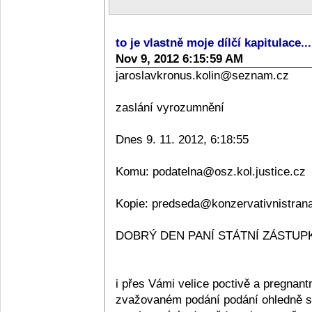
to je vlastně moje dílčí kapitulace..
Nov 9, 2012 6:15:59 AM
jaroslavkronus.kolin@seznam.cz
zaslání vyrozumnění
Dnes 9. 11. 2012, 6:18:55
Komu: podatelna@osz.kol.justice.cz
Kopie: predseda@konzervativnistran
DOBRÝ DEN PANÍ STÁTNÍ ZÁSTUPKY
i přes Vámi velice poctivě a pregnan
zvažovaném podání podání ohledně sta