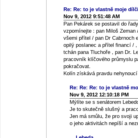
Re: Re: to je vlastně moje dílč
Nov 9, 2012 9:51:48 AM
Pan Pekárek se postavil do řady
vzpomínejte : pan Miloš Zeman /
všemi přítel / pan Dr Cabrnoch e
opilý poslanec a přítel financí /
tchán pana Tluchoře , pan Dr. Le
pracovník klíčového průmyslu pan
pokračovat.
Kolín získává pravdu nehynoucí
Re: Re: Re: to je vlastně moj
Nov 9, 2012 12:10:18 PM
Mýlíte se s senátorem Lebed
Je to skutečně slušný a praco
Jen má smůlu, že pro svoji up
o jeho aktivitách nepíší a ne
Lebeda