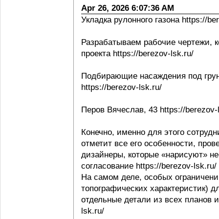
Apr 26, 2026 6:07:36 AM
Укладка рулонного газона https://ber
Разрабатываем рабочие чертежи, к
проекта https://berezov-lsk.ru/
Подбирающие насаждения под грунт
https://berezov-lsk.ru/
Перов Вячеслав, 43 https://berezov-l
Конечно, именно для этого сотрудни
отметит все его особенности, пров
дизайнеры, которые «нарисуют» не
согласование https://berezov-lsk.ru/
На самом деле, особых ограничени
топографических характеристик) д
отдельные детали из всех планов и 
lsk.ru/