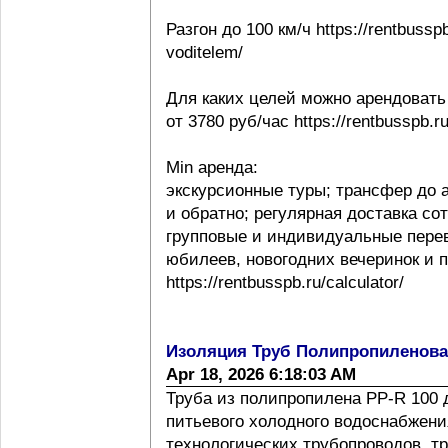
Разгон до 100 км/ч https://rentbussp
voditelem/
Для каких целей можно арендовать
от 3780 руб/час https://rentbusspb.r
Min аренда:
экскурсионные туры; трансфер до 
и обратно; регулярная доставка со
групповые и индивидуальные перев
юбилеев, новогодних вечеринок и 
https://rentbusspb.ru/calculator/
Изоляция Труб Полипропиленов
Apr 18, 2026 6:18:03 AM
Труба из полипропилена PP-R 100 
питьевого холодного водоснабжения
технологических трубопроводов, т