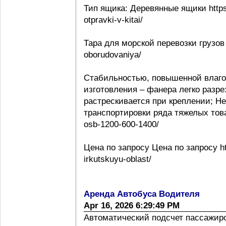
Тип ящика: Деревянные ящики https:
otpravki-v-kitai/
Тара для морской перевозки грузов 
oborudovaniya/
Стабильностью, повышенной влаго
изготовления – фанера легко разре
растрескивается при креплении; Н
транспортировки ряда тяжелых товаро
osb-1200-600-1400/
Цена по запросу Цена по запросу htt
irkutskuyu-oblast/
Аренда Автобуса Водителя
Apr 16, 2026 6:29:49 PM
Автоматический подсчет пассажиропо