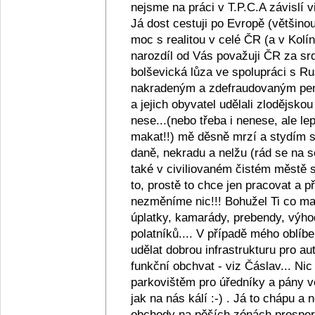
nejsme na práci v T.P.C.A závislí v
Já dost cestuji po Evropě (většino
moc s realitou v celé ČR (a v Kolín
narozdíl od Vás považuji ČR za srd
bolševická lůza ve spolupráci s R
nakradeným a zdefraudovaným pen
a jejich obyvatel udělali zlodějsko
nese...(nebo třeba i nenese, ale lep
makat!!) mě děsně mrzí a stydím se z
daně, nekradu a nelžu (rád se na s
také v civiliovaném čistém městě se
to, prostě to chce jen pracovat a
nezměníme nic!!! Bohužel Ti co maj
úplatky, kamarády, prebendy, výho
polatníků.... V případě mého oblíb
udělat dobrou infrastrukturu pro au
funkční obchvat - viz Čáslav... Ni
parkovištěm pro úředníky a pány ve
jak na nás kálí :-) . Já to chápu a
obchody na pěších zónách prosperu