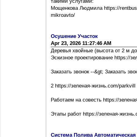
такими услугами:
Мощенкова Людмила https://rentbuss
mikroavto/
Осушение Участок
Apr 23, 2026 11:27:46 AM
Деревья хвойные (высота от 2 м до
Эскизное проектирование https://з
Заказать звонок --&gt; Заказать зво
2 https://зеленая-жизнь.com/parkvill
Работаем на совесть https://зелена
Этапы работ https://зеленая-жизнь.
Система Полива Автоматическая