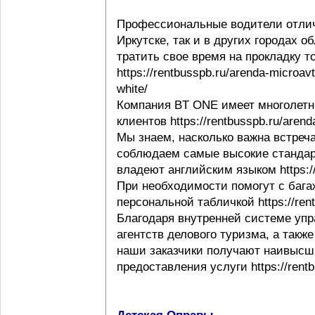
Профессиональные водители отлич
Иркутске, так и в других городах 
тратить свое время на прокладку т
https://rentbusspb.ru/arenda-microav
white/
Компания BT ONE имеет многолетн
клиентов https://rentbusspb.ru/aren
Мы знаем, насколько важна встреча
соблюдаем самые высокие стандар
владеют английским языком https://r
При необходимости помогут с багаж
персональной табличкой https://rentb
Благодаря внутренней системе упр
агентств делового туризма, а такж
наши заказчики получают наивысши
предоставления услуги https://rentb