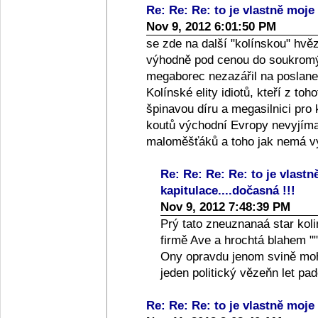
Re: Re: Re: to je vlastně moje 
Nov 9, 2012 6:01:50 PM
se zde na další "kolínskou" hvě
výhodně pod cenou do soukromýc
megaborec nezazářil na poslanec
Kolínské elity idiotů, kteří z toh
špinavou díru a megasilnici pro
koutů východní Evropy nevyjíma
maloměšťáků a toho jak nemá vy
Re: Re: Re: Re: to je vlastn
kapitulace....dočasná !!!
Nov 9, 2012 7:48:39 PM
Prý tato zneuznanaá star koli
firmě Ave a hrochtá blahem ""
Ony opravdu jenom svině moho
jeden politický vězeňn let p
Re: Re: Re: to je vlastně moje 