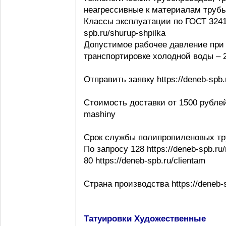
неагрессивные к материалам трубы ht
Классы эксплуатации по ГОСТ 32415-
spb.ru/shurup-shpilka
Допустимое рабочее давление при 
транспортировке холодной воды – 20
Отправить заявку https://deneb-spb.
Стоимость доставки от 1500 рублей h
mashiny
Срок службы полипропиленовых тр
По запросу 128 https://deneb-spb.ru
80 https://deneb-spb.ru/clientam
Страна производства https://deneb-sp
Татуировки Художественные