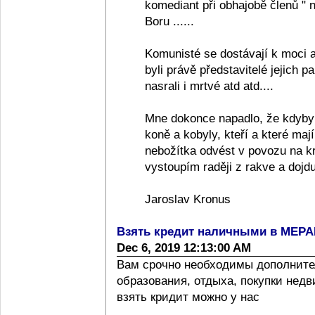
komediant při obhajobě členů "
Boru ......
Komunisté se dostávají k moci a
byli právě představitelé jejich pa
nasrali i mrtvé atd atd....
Mne dokonce napadlo, že kdyby
koně a kobyly, kteří a které ma
nebožítka odvést v povozu na k
vystoupím raději z rakve a dojdu
Jaroslav Kronus
Взять кредит наличными в МЕР
Dec 6, 2019 12:13:00 AM
Вам срочно необходимы дополните
образования, отдыха, покупки нед
взять кридит можно у нас