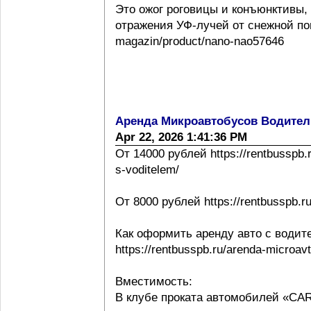
Это ожог роговицы и конъюнктивы,
отражения УФ-лучей от снежной повер
magazin/product/nano-nao57646
Аренда Микроавтобусов Водител
Apr 22, 2026 1:41:36 PM
От 14000 рублей https://rentbusspb.
s-voditelem/
От 8000 рублей https://rentbusspb.r
Как оформить аренду авто с водит
https://rentbusspb.ru/arenda-microa
Вместимость:
В клубе проката автомобилей «CA