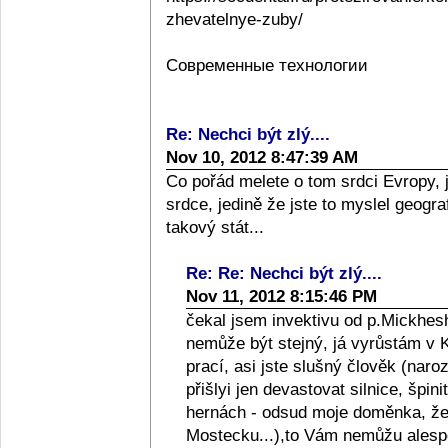
zhevatelnye-zuby/
Современные технологии
Re: Nechci být zlý....
Nov 10, 2012 8:47:39 AM
Co pořád melete o tom srdci Evropy, 
srdce, jedině že jste to myslel geograf
takový stát...
Re: Re: Nechci být zlý....
Nov 11, 2012 8:15:46 PM
čekal jsem invektivu od p.Mickhesh
nemůže být stejný, já vyrůstám v Kol
prací, asi jste slušný člověk (naro
přišlyi jen devastovat silnice, špini
hernách - odsud moje doměnka, že l
Mostecku...),to Vám nemůžu alespo