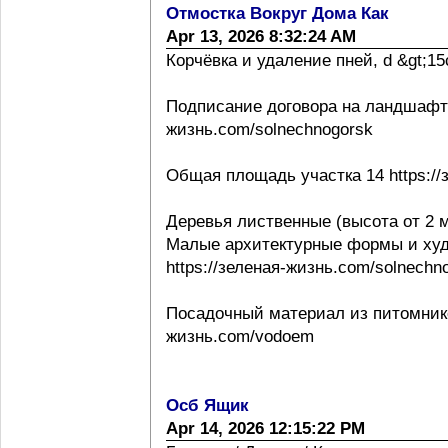
Отмостка Вокруг Дома Как
Apr 13, 2026 8:32:24 AM
Корчёвка и удаление пней, d &gt;15с
Подписание договора на ландшафтно
жизнь.com/solnechnogorsk
Общая площадь участка 14 https://
Деревья лиственные (высота от 2 м
Малые архитектурные формы и ху
https://зеленая-жизнь.com/solnechn
Посадочный материал из питомнико
жизнь.com/vodoem
Осб Ящик
Apr 14, 2026 12:15:22 PM