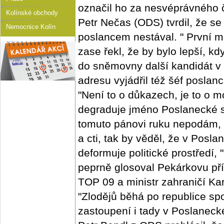
označil ho za nesvéprávného 
Kolínské obchody
Petr Nečas (ODS) tvrdil, že se
Nemocnice Kolín
poslancem nestával. " První 
zase řekl, že by bylo lepší, 
do sněmovny další kandidát v 
adresu vyjádřil též šéf posla
"Není to o důkazech, je to o mo
degraduje jméno Poslanecké s
tomuto pánovi ruku nepodám, 
a cti, tak by věděl, že v Pos
deformuje politické prostředí,
peprně glosoval Pekárkovu př
TOP 09 a ministr zahraničí Ka
"Zlodějů běhá po republice sp
zastoupení i tady v Poslanec