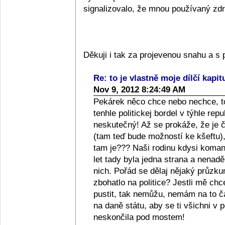
signalizovalo, že mnou používaný zdra
Děkuji i tak za projevenou snahu a 
Re: to je vlastně moje dílčí kapit
Nov 9, 2012 8:24:49 AM
Pekárek něco chce nebo nechce, to
tenhle politickej bordel v týhle repub
neskutečný! Až se prokáže, že je či
(tam teď bude možností ke kšeftu), 
tam je??? Naši rodinu kdysi komanči
let tady byla jedna strana a nenad
nich. Pořád se dělaj nějaký průzkum
zbohatlo na politice? Jestli mě ch
pustit, tak nemůžu, nemám na to 
na daně státu, aby se ti všichni v p
neskončila pod mostem!