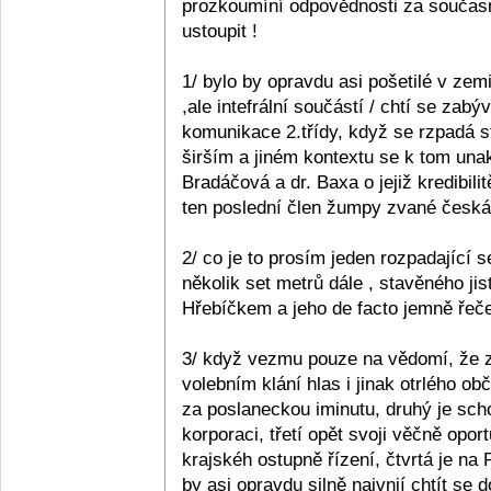
prozkoumíní odpovědnosti za současn
ustoupit !
1/ bylo by opravdu asi pošetilé v zemi
,ale intefrální součástí / chtí se zabý
komunikace 2.třídy, když se rzpadá s
širším a jiném kontextu se k tom unak
Bradáčová a dr. Baxa o jejiž kredibil
ten poslední člen žumpy zvané česká p
2/ co je to prosím jeden rozpadající se
několik set metrů dále , stavěného ji
Hřebíčkem a jeho de facto jemně řečen
3/ když vezmu pouze na vědomí, že z 
volebním klání hlas i jinak otrlého 
za poslaneckou iminutu, druhý je sc
korporaci, třetí opět svoji věčně opo
krajskéh ostupně řízení, čtvrtá je na
by asi opravdu silně naivnií chtít se 