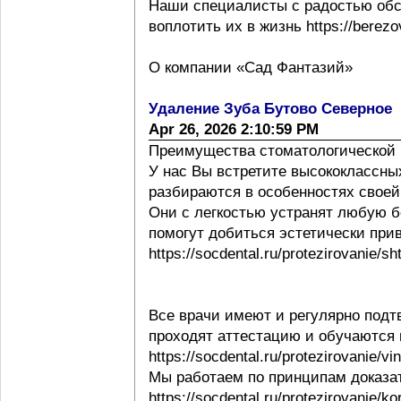
Наши специалисты с радостью обс
воплотить их в жизнь https://berezov
О компании «Сад Фантазий»
Удаление Зуба Бутово Северное
Apr 26, 2026 2:10:59 PM
Преимущества стоматологической 
У нас Вы встретите высококлассны
разбираются в особенностях своей ра
Они с легкостью устранят любую б
помогут добиться эстетически при
https://socdental.ru/protezirovanie/sh
Все врачи имеют и регулярно под
проходят аттестацию и обучаются
https://socdental.ru/protezirovanie/v
Мы работаем по принципам доказ
https://socdental.ru/protezirovanie/ko