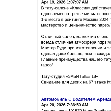
Apr 19, 2026 1:07:07 AM
В тату-салоне «Классик» действует
одновременно третье миниатюрное 
1-е место в рейтинге Москвы 2024 г h
мастерство и цена-качество https://m
Отличный салон, коллектив очень 
всегда отличная атмосфера https://m
Мастер Руди при изготовлении и эс
сделал даже больше, чем я ожидал
Главные преимущества нашего тату с
tattoo/
Тату-студия «ЗАБИТЫЕ» 18+
Свидание для двоих на 67 этаже http
Автомобиль С Водителем Аренд
Apr 20, 2026 7:36:50 AM
Аренда Lexus LX 570 https://rentbus