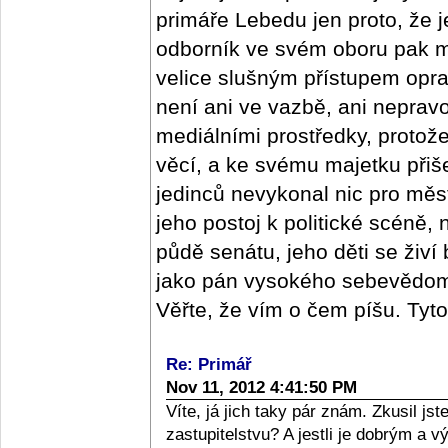
primáře Lebedu jen proto, že j
odborník ve svém oboru pak m
velice slušným přístupem oprav
není ani ve vazbě, ani nepra
mediálními prostředky, protož
věcí, a ke svému majetku přišel
jedinců nevykonal nic pro měs
jeho postoj k politické scéně,
půdě senátu, jeho děti se živí
jako pán vysokého sebevědomí,
Věřte, že vím o čem píšu. Tyt
Re: Primář
Nov 11, 2012 4:41:50 PM
Víte, já jich taky pár znám. Zkusil j
zastupitelstvu? A jestli je dobrým a 