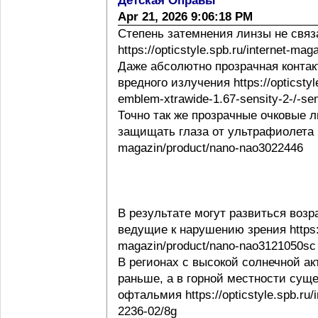
Детская Оправы
Apr 21, 2026 9:06:18 PM
Степень затемнения линзы не свя
https://opticstyle.spb.ru/internet-ma
Даже абсолютно прозрачная контак
вредного излучения https://opticstyl
emblem-xtrawide-1.67-sensity-2-/-sen
Точно так же прозрачные очковые
защищать глаза от ультрафиолета http
magazin/product/nano-nao3022446
В результате могут развиться воз
ведущие к нарушению зрения https://o
magazin/product/nano-nao3121050sc
В регионах с высокой солнечной а
раньше, а в горной местности сущ
офтальмия https://opticstyle.spb.ru/
2236-02/8g