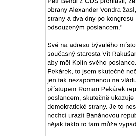
Petr Bendl z ODS prohlásil, že
obrany Alexander Vondra žasl,
strany a dva dny po kongresu
odsouzeným poslancem."
Své na adresu bývalého místo
současný starosta Vít Rakušan
aby měl Kolín svého poslanc
Pekárek, to jsem skutečně neč
jen tak nezapomenou na vlád
přístupem Roman Pekárek repre
poslancem, skutečně ukazuje 
demokratické strany. Je to nes
nechci urazit Banánovou republ
nějak takto to tam může vypada