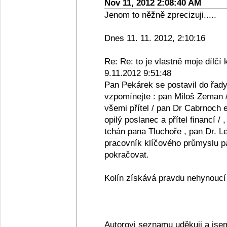
Nov 11, 2012 2:08:40 AM
Jenom to něžně zprecizuji.....
Dnes 11. 11. 2012, 2:10:16
Re: Re: to je vlastně moje dílčí 
9.11.2012 9:51:48
Pan Pekárek se postavil do řady
vzpomínejte : pan Miloš Zeman /
všemi přítel / pan Dr Cabrnoch e
opilý poslanec a přítel financí /
tchán pana Tluchoře , pan Dr. Le
pracovník klíčového průmyslu pan
pokračovat.
Kolín získává pravdu nehynoucí s
Autorovi seznamu uděkuji a jse