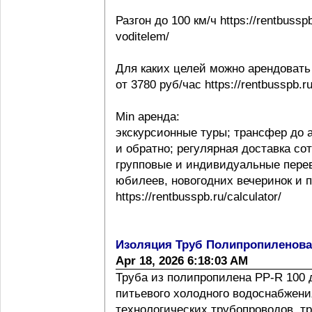
Разгон до 100 км/ч https://rentbussp
voditelem/
Для каких целей можно арендовать
от 3780 руб/час https://rentbusspb.r
Min аренда:
экскурсионные туры; трансфер до 
и обратно; регулярная доставка со
групповые и индивидуальные перев
юбилеев, новогодних вечеринок и 
https://rentbusspb.ru/calculator/
Изоляция Труб Полипропиленов
Apr 18, 2026 6:18:03 AM
Труба из полипропилена PP-R 100 
питьевого холодного водоснабжения
технологических трубопроводов, т