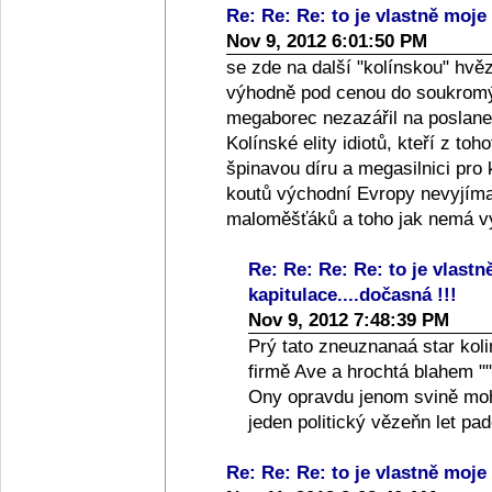
Re: Re: Re: to je vlastně moje 
Nov 9, 2012 6:01:50 PM
se zde na další "kolínskou" hvě
výhodně pod cenou do soukromýc
megaborec nezazářil na poslanec
Kolínské elity idiotů, kteří z toh
špinavou díru a megasilnici pro
koutů východní Evropy nevyjíma
maloměšťáků a toho jak nemá vy
Re: Re: Re: Re: to je vlastn
kapitulace....dočasná !!!
Nov 9, 2012 7:48:39 PM
Prý tato zneuznanaá star koli
firmě Ave a hrochtá blahem ""
Ony opravdu jenom svině moho
jeden politický vězeňn let p
Re: Re: Re: to je vlastně moje 