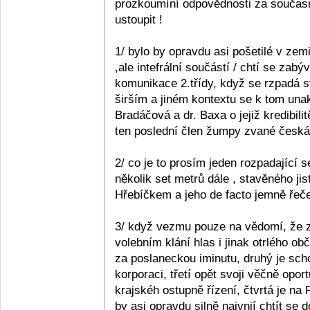
prozkoumíní odpovědnosti za současn
ustoupit !
1/ bylo by opravdu asi pošetilé v zemi
,ale intefrální součástí / chtí se zabý
komunikace 2.třídy, když se rzpadá s
širším a jiném kontextu se k tom unak
Bradáčová a dr. Baxa o jejiž kredibil
ten poslední člen žumpy zvané česká p
2/ co je to prosím jeden rozpadající se
několik set metrů dále , stavěného ji
Hřebíčkem a jeho de facto jemně řečen
3/ když vezmu pouze na vědomí, že z 
volebním klání hlas i jinak otrlého 
za poslaneckou iminutu, druhý je sc
korporaci, třetí opět svoji věčně opo
krajskéh ostupně řízení, čtvrtá je na
by asi opravdu silně naivnií chtít se 