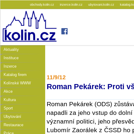
obchody.kolin.cz
inzerce.kolin.cz
ubytovani.kolin.cz
katalog.k
Aktuality
Instituce
Inzerce
Katalog firem
11/9/12
Kolínské WWW
Roman Pekárek: Proti v
Akce
Kultura
Roman Pekárek (ODS) zůstává
Sport
napadli za jeho vstup do doln
Ubytování
významní politici, jeho přesvěd
Restaurace
Lubomír Zaorálek z ČSSD ho p
Práce