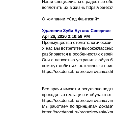
Наши специалисты с радостью обс
воплотить их в жизнь https://berezov
О компании «Сад Фантазий»
Удаление Зуба Бутово Северное
Apr 26, 2026 2:10:59 PM
Преимущества стоматологической 
У нас Вы встретите высококлассны
разбираются в особенностях своей ра
Они с легкостью устранят любую б
помогут добиться эстетически при
https://socdental.ru/protezirovanie/sh
Все врачи имеют и регулярно под
проходят аттестацию и обучаются
https://socdental.ru/protezirovanie/v
Мы работаем по принципам доказ
https://socdental.ru/protezirovanie/ko