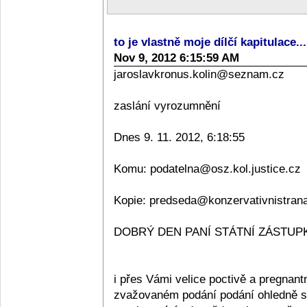
to je vlastně moje dílčí kapitulace..
Nov 9, 2012 6:15:59 AM
jaroslavkronus.kolin@seznam.cz
zaslání vyrozumnění
Dnes 9. 11. 2012, 6:18:55
Komu: podatelna@osz.kol.justice.cz
Kopie: predseda@konzervativnistran
DOBRÝ DEN PANÍ STÁTNÍ ZÁSTUPKY
i přes Vámi velice poctivě a pregnan
zvažovaném podání podání ohledně sta