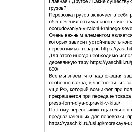
Главная / Другое / Какие существу
грузов?
Перевозка грузов включает в себя
обеспечения оптимального качества 
oborudovaniya-v-raioni-krainego-seve
Очень важным элементом является 
которых зависит устойчивость конс
перевозимых товаров https://yaschi
Для этого иногда необходимо испо
деревянную тару https://yaschiki.ru
800/
Все мы знаем, что надлежащая защ
особенно важна, в частности, из-з
уще РФ, который возникает при пол
прекращается при передаче товара п
press-form-dlya-otpravki-v-kitai/
Поэтому перевозчики тщательно пр
предназначенных для перевозки, п
https://yaschiki.ru/uslugi/morskaya-