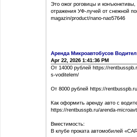
Это ожог роговицы и конъюнктивы,
отражения УФ-лучей от снежной повер
magazin/product/nano-nao57646
Аренда Микроавтобусов Водител
Apr 22, 2026 1:41:36 PM
От 14000 рублей https://rentbusspb.
s-voditelem/
От 8000 рублей https://rentbusspb.r
Как оформить аренду авто с водит
https://rentbusspb.ru/arenda-microa
Вместимость:
В клубе проката автомобилей «CA