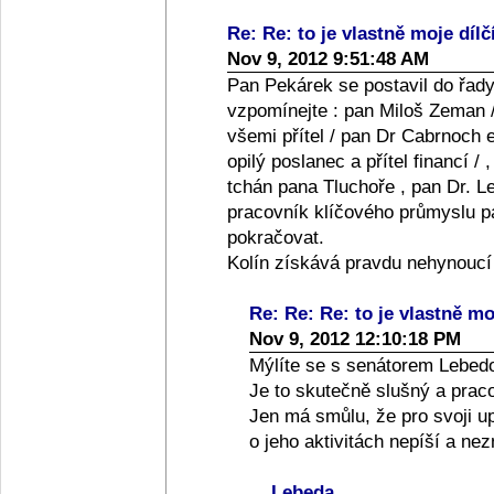
Re: Re: to je vlastně moje dílč
Nov 9, 2012 9:51:48 AM
Pan Pekárek se postavil do řady
vzpomínejte : pan Miloš Zeman /
všemi přítel / pan Dr Cabrnoch e
opilý poslanec a přítel financí /
tchán pana Tluchoře , pan Dr. Le
pracovník klíčového průmyslu pan
pokračovat.
Kolín získává pravdu nehynoucí
Re: Re: Re: to je vlastně moj
Nov 9, 2012 12:10:18 PM
Mýlíte se s senátorem Lebed
Je to skutečně slušný a praco
Jen má smůlu, že pro svoji up
o jeho aktivitách nepíší a ne
Lebeda