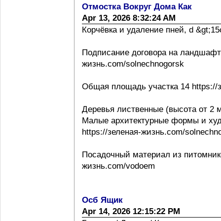
Отмостка Вокруг Дома Как
Apr 13, 2026 8:32:24 AM
Корчёвка и удаление пней, d &gt;15с
Подписание договора на ландшафтно
жизнь.com/solnechnogorsk
Общая площадь участка 14 https://
Деревья лиственные (высота от 2 м
Малые архитектурные формы и ху
https://зеленая-жизнь.com/solnechn
Посадочный материал из питомнико
жизнь.com/vodoem
Осб Ящик
Apr 14, 2026 12:15:22 PM