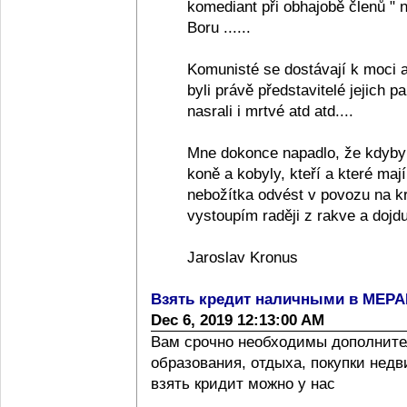
komediant při obhajobě členů "
Boru ......
Komunisté se dostávají k moci a
byli právě představitelé jejich pa
nasrali i mrtvé atd atd....
Mne dokonce napadlo, že kdyby
koně a kobyly, kteří a které ma
nebožítka odvést v povozu na k
vystoupím raději z rakve a dojdu
Jaroslav Kronus
Взять кредит наличными в МЕР
Dec 6, 2019 12:13:00 AM
Вам срочно необходимы дополните
образования, отдыха, покупки нед
взять кридит можно у нас