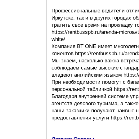
Профессиональные водители отлич
Иркутске, так и в других городах 
тратить свое время на прокладку т
https://rentbusspb.ru/arenda-microav
white/
Компания BT ONE имеет многолетн
клиентов https://rentbusspb.ru/aren
Мы знаем, насколько важна встреча
соблюдаем самые высокие стандар
владеют английским языком https://r
При необходимости помогут с багаж
персональной табличкой https://rentb
Благодаря внутренней системе упр
агентств делового туризма, а такж
наши заказчики получают наивысши
предоставления услуги https://rentb