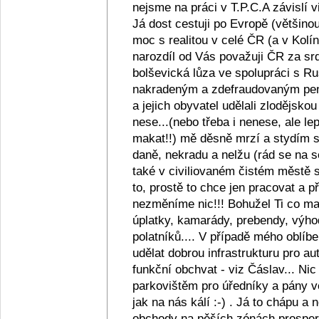
nejsme na práci v T.P.C.A závislí v
Já dost cestuji po Evropě (většino
moc s realitou v celé ČR (a v Kolín
narozdíl od Vás považuji ČR za srd
bolševická lůza ve spolupráci s R
nakradeným a zdefraudovaným pen
a jejich obyvatel udělali zlodějsko
nese...(nebo třeba i nenese, ale lep
makat!!) mě děsně mrzí a stydím se z
daně, nekradu a nelžu (rád se na s
také v civiliovaném čistém městě se
to, prostě to chce jen pracovat a
nezměníme nic!!! Bohužel Ti co maj
úplatky, kamarády, prebendy, výho
polatníků.... V případě mého oblíb
udělat dobrou infrastrukturu pro au
funkční obchvat - viz Čáslav... Ni
parkovištěm pro úředníky a pány ve
jak na nás kálí :-) . Já to chápu a
obchody na pěších zónách prosperu