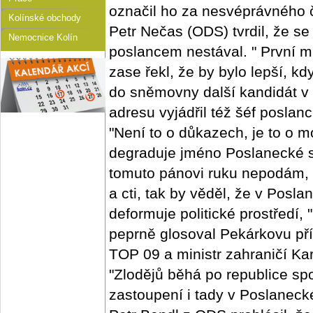
označil ho za nesvéprávného 
Kolínské obchody
Petr Nečas (ODS) tvrdil, že se
Nemocnice Kolín
poslancem nestával. " První 
zase řekl, že by bylo lepší, 
do sněmovny další kandidát v 
adresu vyjádřil též šéf posla
"Není to o důkazech, je to o mo
degraduje jméno Poslanecké s
tomuto pánovi ruku nepodám, 
a cti, tak by věděl, že v Pos
deformuje politické prostředí,
peprně glosoval Pekárkovu př
TOP 09 a ministr zahraničí Ka
"Zlodějů běhá po republice sp
zastoupení i tady v Poslanec