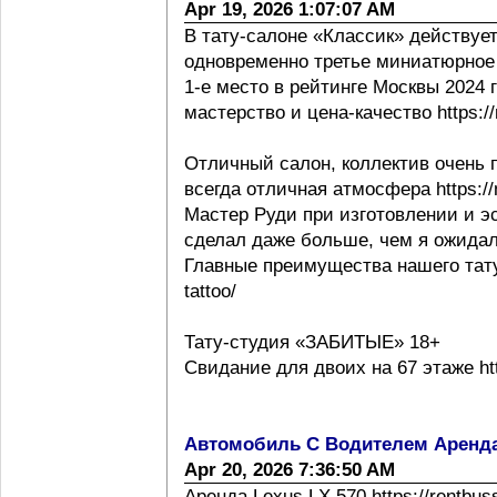
Apr 19, 2026 1:07:07 AM
В тату-салоне «Классик» действует
одновременно третье миниатюрное 
1-е место в рейтинге Москвы 2024 г h
мастерство и цена-качество https://m
Отличный салон, коллектив очень 
всегда отличная атмосфера https://m
Мастер Руди при изготовлении и эс
сделал даже больше, чем я ожидал
Главные преимущества нашего тату с
tattoo/
Тату-студия «ЗАБИТЫЕ» 18+
Свидание для двоих на 67 этаже http
Автомобиль С Водителем Аренд
Apr 20, 2026 7:36:50 AM
Аренда Lexus LX 570 https://rentbus