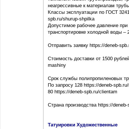
неагрессивные к материалам трубы ht
Классы эксплуатации по ГОСТ 32415-
spb.ru/shurup-shpilka
Допустимое рабочее давление при 
транспортировке холодной воды – 20
Отправить заявку https://deneb-spb.
Стоимость доставки от 1500 рублей h
mashiny
Срок службы полипропиленовых тр
По запросу 128 https://deneb-spb.ru
80 https://deneb-spb.ru/clientam
Страна производства https://deneb-sp
Татуировки Художественные