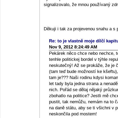
signalizovalo, že mnou používaný zdra
Děkuji i tak za projevenou snahu a 
Re: to je vlastně moje dílčí kapit
Nov 9, 2012 8:24:49 AM
Pekárek něco chce nebo nechce, to
tenhle politickej bordel v týhle repub
neskutečný! Až se prokáže, že je či
(tam teď bude možností ke kšeftu), 
tam je??? Naši rodinu kdysi komanči
let tady byla jedna strana a nenad
nich. Pořád se dělaj nějaký průzkum
zbohatlo na politice? Jestli mě ch
pustit, tak nemůžu, nemám na to 
na daně státu, aby se ti všichni v p
neskončila pod mostem!