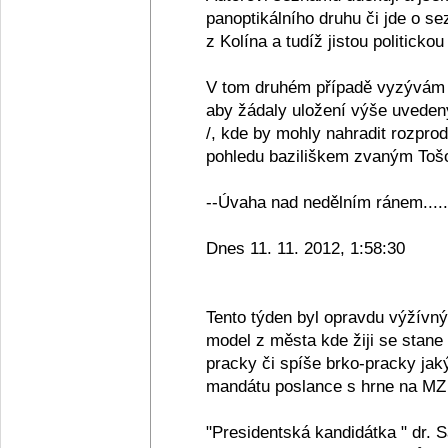
panoptikálního druhu či jde o se
z Kolína a tudíž jistou politickou
V tom druhém případě vyzývám 
aby žádaly uložení výše uveden
/, kde by mohly nahradit rozpro
pohledu baziliškem zvaným Tošov
--Úvaha nad nedělním ránem.....
Dnes 11. 11. 2012, 1:58:30
Tento týden byl opravdu výžívn
model z města kde žiji se stane
pracky či spíše brko-pracky jak
mandátu poslance s hrne na MZ 
"Presidentská kandidátka " dr. 