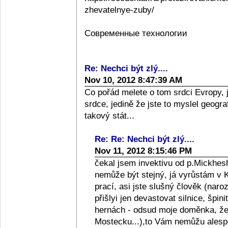
zhevatelnye-zuby/
Современные технологии
Re: Nechci být zlý....
Nov 10, 2012 8:47:39 AM
Co pořád melete o tom srdci Evropy, 
srdce, jedině že jste to myslel geograf
takový stát...
Re: Re: Nechci být zlý....
Nov 11, 2012 8:15:46 PM
čekal jsem invektivu od p.Mickhesh
nemůže být stejný, já vyrůstám v Kol
prací, asi jste slušný člověk (naro
přišlyi jen devastovat silnice, špini
hernách - odsud moje doměnka, že l
Mostecku...),to Vám nemůžu alespo