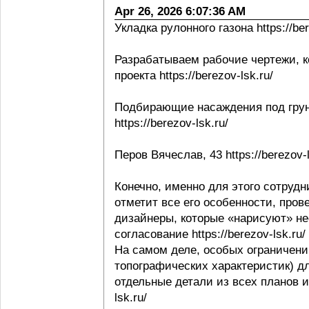
Apr 26, 2026 6:07:36 AM
Укладка рулонного газона https://ber
Разрабатываем рабочие чертежи, к
проекта https://berezov-lsk.ru/
Подбирающие насаждения под грунт
https://berezov-lsk.ru/
Перов Вячеслав, 43 https://berezov-l
Конечно, именно для этого сотрудни
отметит все его особенности, пров
дизайнеры, которые «нарисуют» не
согласование https://berezov-lsk.ru/
На самом деле, особых ограничени
топографических характеристик) д
отдельные детали из всех планов и 
lsk.ru/