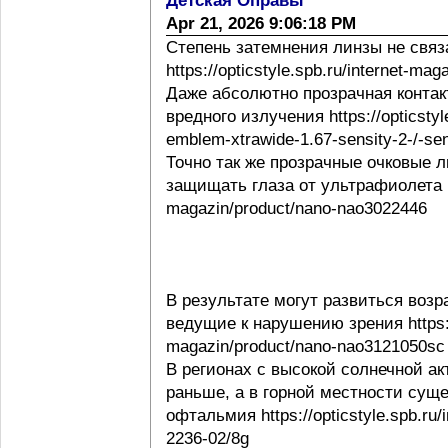
Детская Оправы
Apr 21, 2026 9:06:18 PM
Степень затемнения линзы не свя
https://opticstyle.spb.ru/internet-ma
Даже абсолютно прозрачная контак
вредного излучения https://opticstyl
emblem-xtrawide-1.67-sensity-2-/-sen
Точно так же прозрачные очковые
защищать глаза от ультрафиолета http
magazin/product/nano-nao3022446
В результате могут развиться воз
ведущие к нарушению зрения https://o
magazin/product/nano-nao3121050sc
В регионах с высокой солнечной а
раньше, а в горной местности сущ
офтальмия https://opticstyle.spb.ru/
2236-02/8g