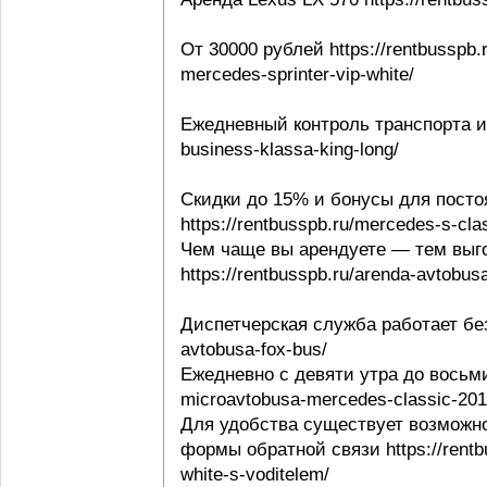
От 30000 рублей https://rentbusspb.
mercedes-sprinter-vip-white/
Ежедневный контроль транспорта и в
business-klassa-king-long/
Скидки до 15% и бонусы для посто
https://rentbusspb.ru/mercedes-s-cl
Чем чаще вы арендуете — тем выго
https://rentbusspb.ru/arenda-avtobusa
Диспетчерская служба работает без 
avtobusa-fox-bus/
Ежедневно с девяти утра до восьми 
microavtobusa-mercedes-classic-201
Для удобства существует возможно
формы обратной связи https://rentbu
white-s-voditelem/