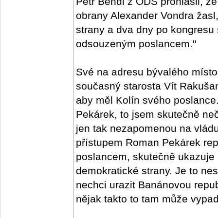
Petr Bendl z ODS prohlásil, že
obrany Alexander Vondra žasl,
strany a dva dny po kongresu
odsouzeným poslancem."
Své na adresu bývalého místo
současný starosta Vít Rakušan
aby měl Kolín svého poslanc
Pekárek, to jsem skutečně neč
jen tak nezapomenou na vlád
přístupem Roman Pekárek repre
poslancem, skutečně ukazuje 
demokratické strany. Je to nes
nechci urazit Banánovou republ
nějak takto to tam může vypada