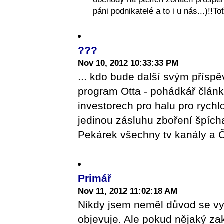
páni podnikatelé a to i u nás...)!!T
???
Nov 10, 2012 10:33:33 PM
... kdo bude další svým příspě
program Otta - pohádkář člán
investorech pro halu pro rych
jedinou zásluhu zboření špícharu
Pekárek všechny tv kanály a ČR
Primář
Nov 11, 2012 11:02:18 AM
Nikdy jsem neměl důvod se vy
objevuje. Ale pokud nějaký z