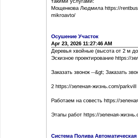
такими услугами:
Мощенкова Людмила https://rentbuss
mikroavto/
Осушение Участок
Apr 23, 2026 11:27:46 AM
Деревья хвойные (высота от 2 м до
Эскизное проектирование https://з
Заказать звонок --&gt; Заказать зво
2 https://зеленая-жизнь.com/parkvill
Работаем на совесть https://зелена
Этапы работ https://зеленая-жизнь.
Система Полива Автоматическая