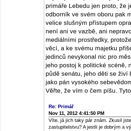
primáře Lebedu jen proto, že j
odborník ve svém oboru pak m
velice slušným přístupem oprav
není ani ve vazbě, ani nepra
mediálními prostředky, protož
věcí, a ke svému majetku přišel
jedinců nevykonal nic pro měs
jeho postoj k politické scéně,
půdě senátu, jeho děti se živí
jako pán vysokého sebevědomí,
Věřte, že vím o čem píšu. Tyt
Re: Primář
Nov 11, 2012 4:41:50 PM
Víte, já jich taky pár znám. Zkusil j
zastupitelstvu? A jestli je dobrým a 