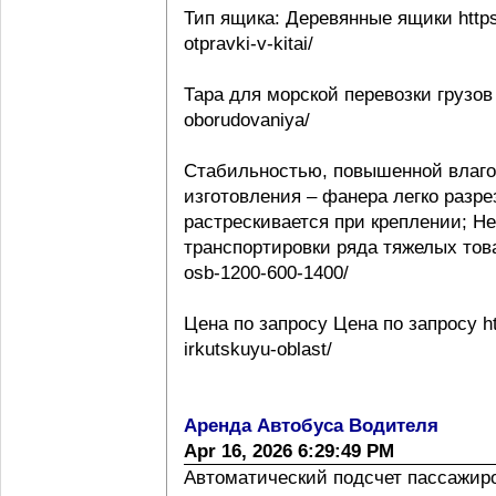
Тип ящика: Деревянные ящики https:
otpravki-v-kitai/
Тара для морской перевозки грузов 
oborudovaniya/
Стабильностью, повышенной влаго
изготовления – фанера легко разре
растрескивается при креплении; Н
транспортировки ряда тяжелых товаро
osb-1200-600-1400/
Цена по запросу Цена по запросу htt
irkutskuyu-oblast/
Аренда Автобуса Водителя
Apr 16, 2026 6:29:49 PM
Автоматический подсчет пассажиропо