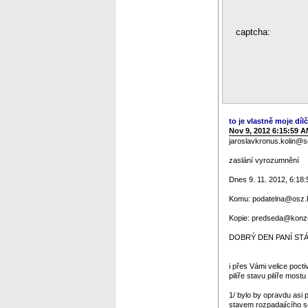
captcha:
to je vlastně moje dílč
Nov 9, 2012 6:15:59 
jaroslavkronus.kolin@
zaslání vyrozumnění
Dnes 9. 11. 2012, 6:18:
Komu: podatelna@osz.ko
Kopie: predseda@konze
DOBRÝ DEN PANÍ STÁT
i přes Vámi velice poc
pilíře stavu pilíře mos
1/ bylo by opravdu asi p
stavem rozpadajícího se