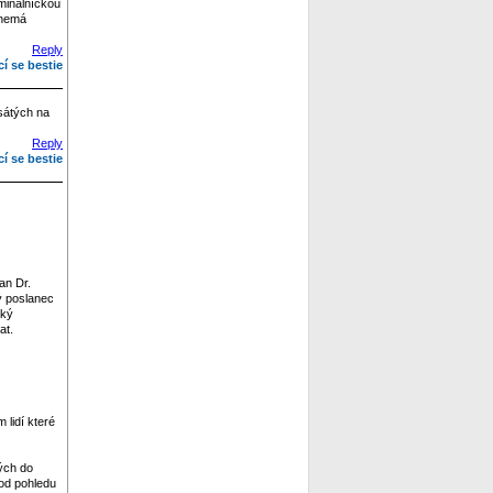
iminálníckou
 nemá
Reply
cí se bestie
esátých na
Reply
cí se bestie
an Dr.
lý poslanec
ský
at.
 lidí které
ých do
 od pohledu