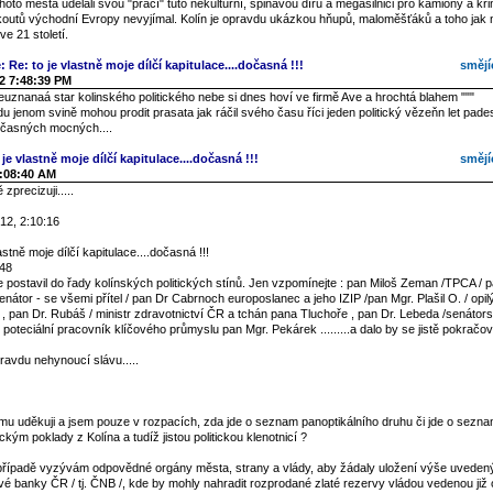
 tohoto města udělali svou "prací" tuto nekulturní, špinavou díru a megasilnici pro kamiony a kr
koutů východní Evropy nevyjímal. Kolín je opravdu ukázkou hňupů, maloměšťáků a toho jak
e 21 století.
: Re: to je vlastně moje dílčí kapitulace....dočasná !!!
smějí
2 7:48:39 PM
euznanaá star kolinského politického nebe si dnes hoví ve firmě Ave a hrochtá blahem """
 jenom svině mohou prodit prasata jak ráčil svého času říci jeden politický vězeňn let pad
časných mocných....
je vlastně moje dílčí kapitulace....dočasná !!!
smějí
2:08:40 AM
zprecizuji.....
12, 2:10:16
astně moje dílčí kapitulace....dočasná !!!
:48
postavil do řady kolínských politických stínů. Jen vzpomínejte : pan Miloš Zeman /TPCA / p
enátor - se všemi přítel / pan Dr Cabrnoch europoslanec a jeho IZIP /pan Mgr. Plašil O. / opi
í / , pan Dr. Rubáš / ministr zdravotnictví ČR a tchán pana Tluchoře , pan Dr. Lebeda /senátor
í poteciální pracovník klíčového průmyslu pan Mgr. Pekárek .........a dalo by se jistě pokračov
ravdu nehynoucí slávu.....
u uděkuji a jsem pouze v rozpacích, zda jde o seznam panoptikálního druhu či jde o seznam
ickým poklady z Kolína a tudíž jistou politickou klenotnicí ?
řípadě vyzývám odpovědné orgány města, strany a vlády, aby žádaly uložení výše uveden
vé banky ČR / tj. ČNB /, kde by mohly nahradit rozprodané zlaté rezervy vládou vedenou již