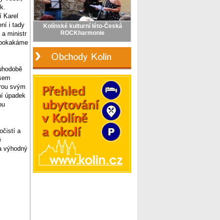
k.
í Karel
ní i tady
a ministr
í pokakáme
ouhodobě
jsem
erou svým
ní úpadek
ou
očistí a
ě
za výhodný