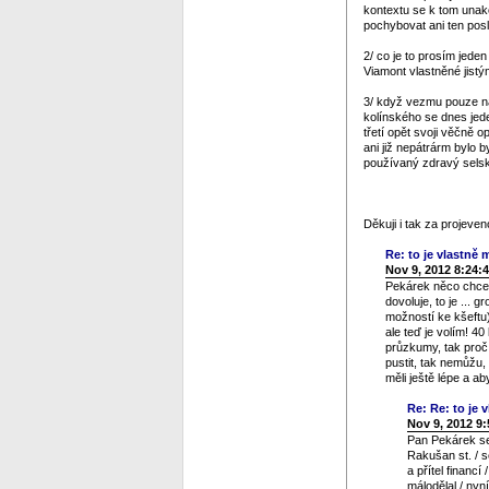
kontextu se k tom unako
pochybovat ani ten posl
2/ co je to prosím jeden
Viamont vlastněné jistý
3/ když vezmu pouze na 
kolínského se dnes jed
třetí opět svoji věčně 
ani již nepátrárm bylo b
používaný zdravý selský
Děkuji i tak za projev
Re: to je vlastně m
Nov 9, 2012 8:24:
Pekárek něco chce n
dovoluje, to je ... 
možností ke kšeftu)
ale teď je volím! 4
průzkumy, tak proč 
pustit, tak nemůžu,
měli ještě lépe a a
Re: Re: to je v
Nov 9, 2012 9
Pan Pekárek se 
Rakušan st. / s
a přítel financ
málodělal / nyn