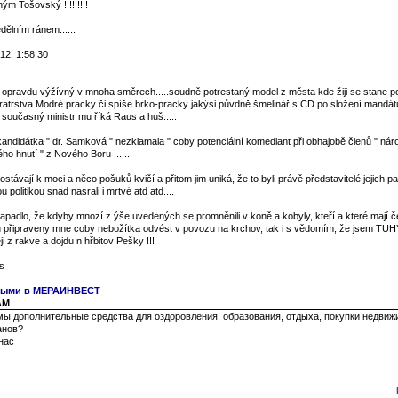
ým Tošovský !!!!!!!!!
ělním ránem......
12, 1:58:30
l opravdu výžívný v mnoha směrech.....soudně potrestaný model z města kde žiji se stane p
bratrstva Modré pracky či spíše brko-pracky jakýsi půvdně šmelinář s CD po složení mandá
současný ministr mu říká Raus a huš.....
andidátka " dr. Samková " nezklamala " coby potenciální komediant při obhajobě členů " nár
o hnutí " z Nového Boru ......
távají k moci a něco pošuků kvičí a přitom jim uniká, že to byli právě představitelé jejich part
u politikou snad nasrali i mrtvé atd atd....
padlo, že kdyby mnozí z ýše uvedených se promněnili v koně a kobyly, kteří a které mají č
u připraveny mne coby nebožítka odvést v povozu na krchov, tak i s vědomím, že jsem TUH
i z rakve a dojdu n hřbitov Pešky !!!
s
чными в МЕРАИНВЕСТ
 AM
ы дополнительные средства для оздоровления, образования, отдыха, покупки недвиж
анов?
нас