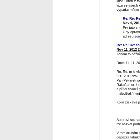
idiotů, kteří z
lůzu ze všech 
vypadat město v
Re: Re: Re
Nov 9, 201
Prý tato zn
Ony opravdu
adresu sou
Re: Re: Re: to 
Nov 11, 2012 
Jenom to něžně 
Dnes 11. 11. 20
Re: Re: to je vl
9.11.2012 9:51
Pan Pekárek se 
Rakušan st. / s
a přítel financ
málodělal / nyn
Kolín získává p
Autorovi seznam
lze nazvat polit
V tom druhém p
depozita tabulo