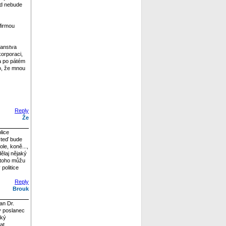
nad nebude
 firmou
čanstva
orporaci,
 a po pátém
lo, že mnou
Reply
Že
lice
m teď bude
le, koně...,
dělaj nějaký
o toho můžu
politice
Reply
Brouk
an Dr.
lý poslanec
ský
at.