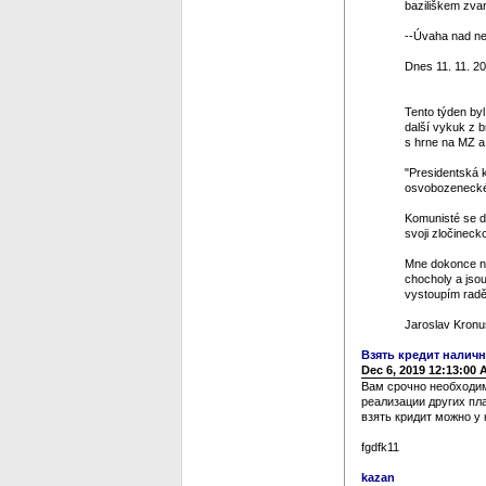
baziliškem zvan
--Úvaha nad ned
Dnes 11. 11. 20
Tento týden by
další vykuk z 
s hrne na MZ a 
"Presidentská k
osvobozeneckéh
Komunisté se dos
svoji zločinecko
Mne dokonce na
chocholy a jso
vystoupím raděj
Jaroslav Kronu
Взять кредит нали
Dec 6, 2019 12:13:00
Вам срочно необходим
реализации других пл
взять кридит можно у 
fgdfk11
kazan