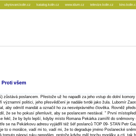
ubytovani.kolin.cz
katalog.kolin.cz
www.idum.cz
televize.kolin.cz
kino.kolin.
 Proti všem
 zůstává poslancem. Přestože už ho napadli za jeho vstup do dolní komory
 významní politici, jeho přesvědčení je nadále tvrdé jako žula. Lubomír Zaor
l, aby odmítl mandát a označil ho za nesvéprávného člověka. Rovněž předs
dil, že se ho pokusí přemluvit, aby se poslancem nestával. " První místopře
 řekl, že by bylo lepší, kdyby místo Romana Pekárka zamířil do sněmovny 
stře se na Pekárkovu adresu vyjádřil též šéf poslanců TOP 09- STAN Petr Ga
 je to o morálce, vadí mi to, vadí mi, že to degraduje jméno Poslanecké sněm
á tomuto pánovi ruku nepodám, protože kdyby měl trochu morálky a cti, tak b