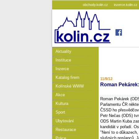
obchody.kolin.cz
inzerce.kolin.cz
Aktuality
Instituce
Inzerce
Katalog firem
11/9/12
Roman Pekárek:
Kolínské WWW
Akce
Roman Pekárek (ODS)
Kultura
Parlamentu ČR někteří
ČSSD ho přesvědčova
Sport
Petr Nečas (ODS) tvr
Ubytování
ODS Martin Kuba zase
kandidát v pořadí. O
Restaurace
"Není to o důkazech,
slušných poslanců. J
Práce