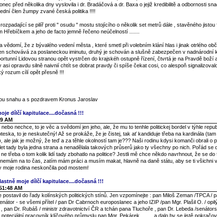
nec před několika dny vyslovila i dr. Bradáčová a dr. Baxa o jejiž kredibilitě a odbornosti s
ední člen žumpy zvané česká politika !!!!
 rozpadající se pilíř proti " osudu " mostu stojícího o několik set metrů dále , stavěného jistou
m Hřebíčkem a jeho de facto jemně řečeno neúčelností .......
vědomí, že z bývalého vedení města , které smetl při volebním klání hlas i jinak otrlého ob
en schovává za poslaneckou iminutu, druhý je schován a slušně zabezpečen v nadnárodní k
oportunní Lidovou stranou opět vystrčen do krajskéh ostupně řízení, čtvrtá je na Pravdě boží
y asi opravdu silně naivnií chtít se dobrat pravdy či spíše čekat cosi, co alespoň signalizova
 rozum cílí opět přesně !!!
enou snahu a s pozdravem Kronus Jaroslav
oje dílčí kapitulace....dočasná !!!
49 AM
ebo nechce, to je věc a svědomí jen jeho, ale, že mu to tenhle politickej bordel v týhle repub
groteska, to je neskutečný! Až se prokáže, že je čistej, tak ať kandiduje třeba na kardinála (ta
, ale jak je možný, že teď a za těhle okolností tam je??? Naši rodinu kdysi komanči obrali o po
0 let tady byla jedna strana a nenadělala takových průserů jako ty všechny po nich. Pořád se 
ne třeba o tom kolik lidí tady zbohatlo na politice? Jestli mě chce někdo navrhnout, že se d
 nemám na to čas, zatím mám práci a musím makat, hlavně na daně státu, aby se ti všichni v 
by moje rodina neskončila pod mostem!
lastně moje dílčí kapitulace....dočasná !!!
:51:48 AM
postavil do řady kolínských politických stínů. Jen vzpomínejte : pan Miloš Zeman /TPCA / p
enátor - se všemi přítel / pan Dr Cabrnoch europoslanec a jeho IZIP /pan Mgr. Plašil O. / opi
í / , pan Dr. Rubáš / ministr zdravotnictví ČR a tchán pana Tluchoře , pan Dr. Lebeda /senátor
í poteciální pracovník klíčového průmyslu pan Mgr. Pekárek .........a dalo by se jistě pokračov