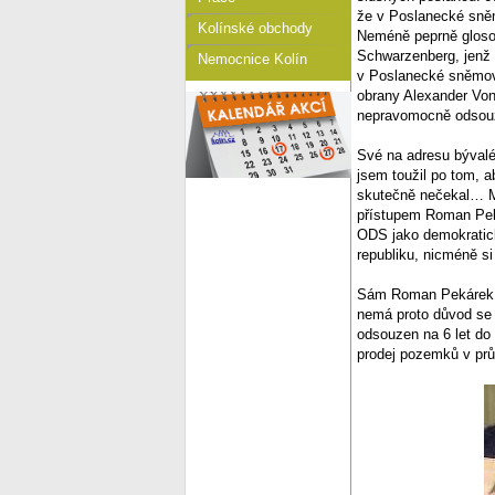
že v Poslanecké sněm
Kolínské obchody
Neméně peprně glosov
Schwarzenberg, jenž u
Nemocnice Kolín
v Poslanecké sněmovn
obrany Alexander Von
nepravomocně odsou
Své na adresu bývalé
jsem toužil po tom, 
skutečně nečekal… My
přístupem Roman Peká
ODS jako demokratick
republiku, nicméně si
Sám Roman Pekárek, kt
nemá proto důvod se
odsouzen na 6 let do
prodej pozemků v pr