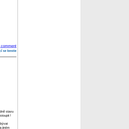
 comment
cí se bestie
edně stavu
toupit !
abývat
a jiném