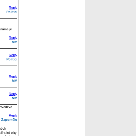
Reply
Politici
eznáme je
Reply
MM
Reply
Politici
Reply
MM
Reply
MM
odvedl ve
Reply
Zapomělo
mých
línské elity