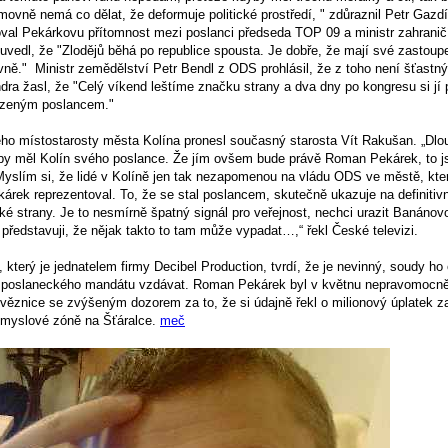
ovně nemá co dělat, že deformuje politické prostředí, " zdůraznil Petr Gazdí
al Pekárkovu přítomnost mezi poslanci předseda TOP 09 a ministr zahranič
vedl, že "Zlodějů běhá po republice spousta. Je dobře, že mají své zastoupe
ě." Ministr zemědělství Petr Bendl z ODS prohlásil, že z toho není šťastný 
dra žasl, že "Celý víkend leštíme značku strany a dva dny po kongresu si j
zeným poslancem."
ho místostarosty města Kolína pronesl současný starosta Vít Rakušan. „Dl
aby měl Kolín svého poslance. Že jím ovšem bude právě Roman Pekárek, to 
slím si, že lidé v Kolíně jen tak nezapomenou na vládu ODS ve městě, kt
rek reprezentoval. To, že se stal poslancem, skutečně ukazuje na definitiv
é strany. Je to nesmírně špatný signál pro veřejnost, nechci urazit Banánov
 představuji, že nějak takto to tam může vypadat…,“ řekl České televizi.
erý je jednatelem firmy Decibel Production, tvrdí, že je nevinný, soudy ho 
 poslaneckého mandátu vzdávat. Roman Pekárek byl v květnu nepravomocn
 věznice se zvýšeným dozorem za to, že si údajně řekl o milionový úplatek 
ůmyslové zóně na Šťáralce.
meč