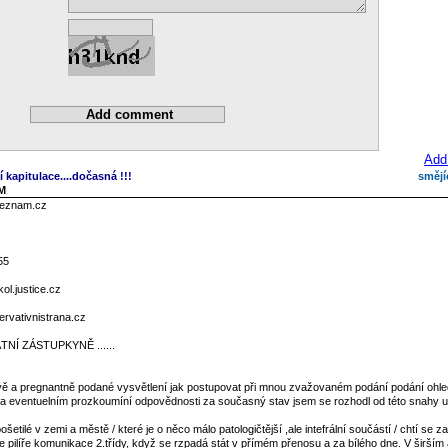
Add
í kapitulace....dočasná !!!
smějí
AM
seznam.cz
55
l.justice.cz
rvativnistrana.cz
NÍ ZÁSTUPKYNĚ ......
tivě a pregnantně podané vysvětlení jak postupovat při mnou zvažovaném podání podání ohl
tu a eventuelním prozkoumíní odpovědnosti za současný stav jsem se rozhodl od této snahy us
ošetilé v zemi a městě / které je o něco málo patologičtější ,ale intefrální součástí / chtí se z
 pilíře komunikace 2.třídy, když se rzpadá stát v přímém přenosu a za bílého dne. V širším 