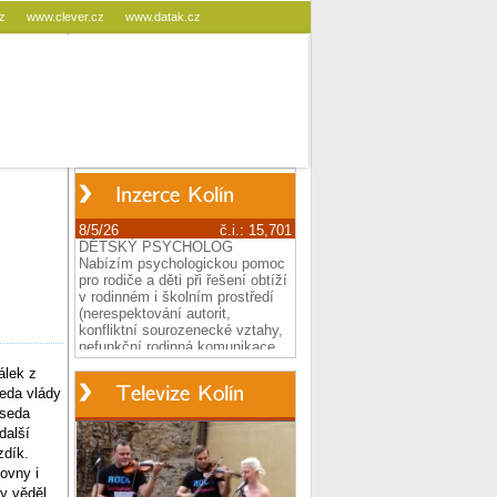
cz
www.clever.cz
www.datak.cz
álek z
eda vlády
dseda
další
zdík.
ovny i
y věděl,