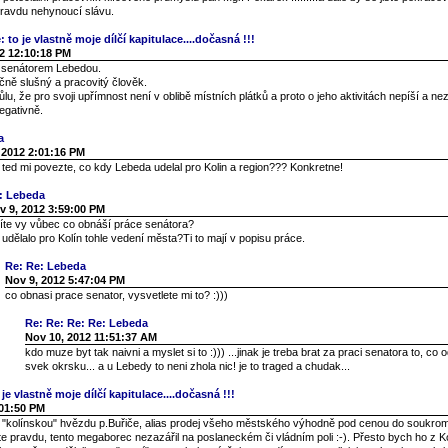
pravdu nehynoucí slávu.
 to je vlastně moje dílčí kapitulace....dočasná !!!
2 12:10:18 PM
s senátorem Lebedou.
čně slušný a pracovitý člověk.
u, že pro svoji upřímnost není v oblibě místních plátků a proto o jeho aktivitách nepíší a n
egativně.
a
 2012 2:01:16 PM
, ted mi povezte, co kdy Lebeda udelal pro Kolin a region??? Konkretne!
: Lebeda
v 9, 2012 3:59:00 PM
víte vy vůbec co obnáší práce senátora?
udělalo pro Kolín tohle vedení města?Ti to mají v popisu práce.
Re: Re: Lebeda
Nov 9, 2012 5:47:04 PM
co obnasi prace senator, vysvetlete mi to? :)))
Re: Re: Re: Re: Lebeda
Nov 10, 2012 11:51:37 AM
kdo muze byt tak naivni a myslet si to :))) ...jinak je treba brat za praci senatora to, co 
svek okrsku... a u Lebedy to neni zhola nic! je to traged a chudak...
je vlastně moje dílčí kapitulace....dočasná !!!
:01:50 PM
í "kolínskou" hvězdu p.Buřiče, alias prodej všeho městského výhodně pod cenou do soukro
te pravdu, tento megaborec nezazářil na poslaneckém či vládním poli :-). Přesto bych ho z Ko