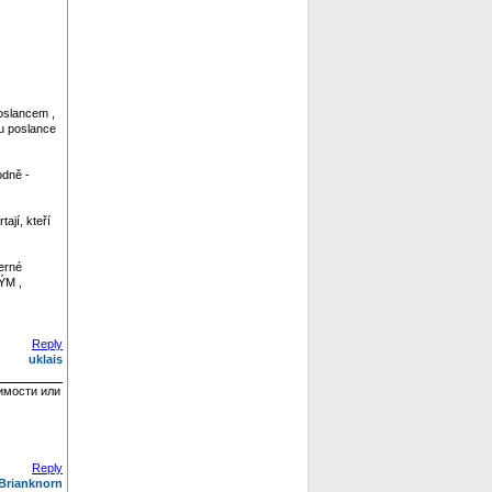
oslancem ,
tu poslance
odně -
ají, kteří
erné
ÝM ,
Reply
uklais
имости или
Reply
Brianknorn