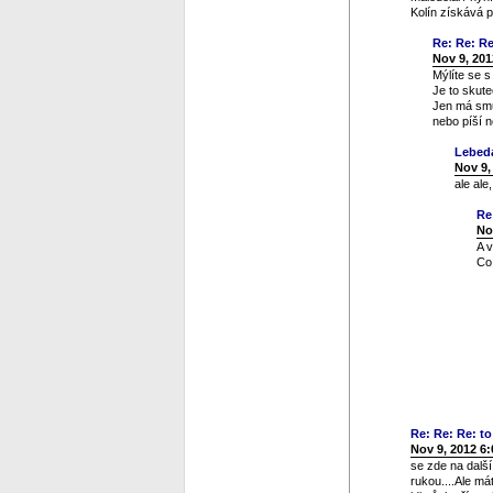
Kolín získává 
Re: Re: Re:
Nov 9, 201
Mýlíte se 
Je to skute
Jen má smůl
nebo píší n
Lebed
Nov 9,
ale ale
Re
No
A 
Co 
Re: Re: Re: to 
Nov 9, 2012 6
se zde na dalš
rukou....Ale má