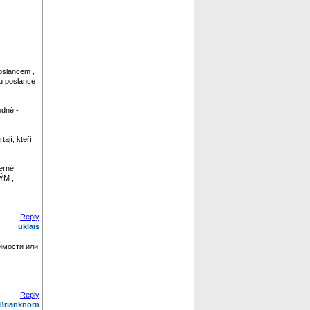
oslancem ,
tu poslance
odně -
ají, kteří
erné
ÝM ,
Reply
uklais
имости или
Reply
Brianknorn