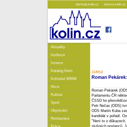
obchody.kolin.cz
inzerce.kolin.cz
Aktuality
Instituce
Inzerce
Katalog firem
11/9/12
Roman Pekárek:
Kolínské WWW
Akce
Roman Pekárek (ODS)
Kultura
Parlamentu ČR někteří
ČSSD ho přesvědčova
Sport
Petr Nečas (ODS) tvr
Ubytování
ODS Martin Kuba zase
kandidát v pořadí. O
Restaurace
"Není to o důkazech,
slušných poslanců. J
Práce