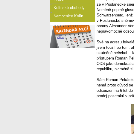
že v Poslanecké sněm
Kolínské obchody
Neméně peprně glosov
Schwarzenberg, jenž u
Nemocnice Kolín
v Poslanecké sněmovn
obrany Alexander Von
nepravomocně odsou
Své na adresu bývalé
jsem toužil po tom, 
skutečně nečekal… My
přístupem Roman Peká
ODS jako demokratick
republiku, nicméně si
Sám Roman Pekárek, kt
nemá proto důvod se
odsouzen na 6 let do
prodej pozemků v pr