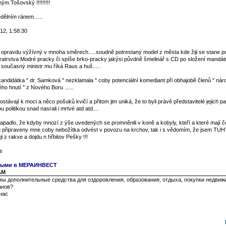
ým Tošovský !!!!!!!!!
ělním ránem......
12, 1:58:30
l opravdu výžívný v mnoha směrech.....soudně potrestaný model z města kde žiji se stane p
bratrstva Modré pracky či spíše brko-pracky jakýsi půvdně šmelinář s CD po složení mandá
současný ministr mu říká Raus a huš.....
andidátka " dr. Samková " nezklamala " coby potenciální komediant při obhajobě členů " nár
o hnutí " z Nového Boru ......
távají k moci a něco pošuků kvičí a přitom jim uniká, že to byli právě představitelé jejich part
u politikou snad nasrali i mrtvé atd atd....
padlo, že kdyby mnozí z ýše uvedených se promněnili v koně a kobyly, kteří a které mají č
u připraveny mne coby nebožítka odvést v povozu na krchov, tak i s vědomím, že jsem TUH
i z rakve a dojdu n hřbitov Pešky !!!
s
чными в МЕРАИНВЕСТ
 AM
ы дополнительные средства для оздоровления, образования, отдыха, покупки недвиж
анов?
нас