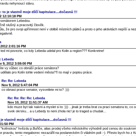
pravdu nehynoucí slávu.
 to je vlastně moje dílčí kapitulace....dočasná !!!
2 12:10:18 PM
s senátorem Lebedou.
čně slušný a pracovitý člověk.
u, že pro svoji upřímnost není v oblibě místních plátků a proto o jeho aktivitách nepíší a n
egativně.
a
 2012 2:01:16 PM
, ted mi povezte, co kdy Lebeda udelal pro Kolin a region??? Konkretne!
: Lebeda
v 9, 2012 3:59:00 PM
víte vy vůbec co obnáší práce senátora?
udělalo pro Kolín tohle vedení města?Ti to mají v popisu práce.
Re: Re: Lebeda
Nov 9, 2012 5:47:04 PM
co obnasi prace senator, vysvetlete mi to? :)))
Re: Re: Re: Re: Lebeda
Nov 10, 2012 11:51:37 AM
kdo muze byt tak naivni a myslet si to :))) ...jinak je treba brat za praci senatora to, co 
svek okrsku... a u Lebedy to neni zhola nic! je to traged a chudak...
je vlastně moje dílčí kapitulace....dočasná !!!
:01:50 PM
í "kolínskou" hvězdu p.Buřiče, alias prodej všeho městského výhodně pod cenou do soukro
te pravdu, tento megaborec nezazářil na poslaneckém či vládním poli :-). Přesto bych ho z Ko