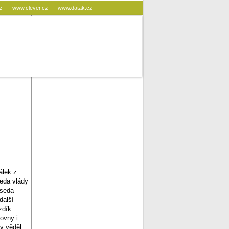
cz
www.clever.cz
www.datak.cz
álek z
eda vlády
dseda
další
zdík.
ovny i
y věděl,