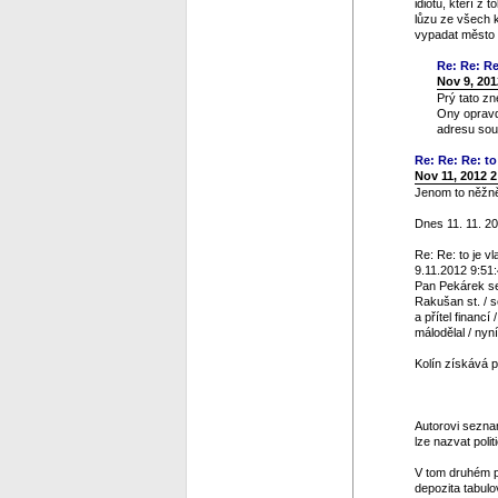
idiotů, kteří z
lůzu ze všech 
vypadat město v
Re: Re: Re
Nov 9, 201
Prý tato zn
Ony opravdu
adresu sou
Re: Re: Re: to 
Nov 11, 2012 
Jenom to něžně 
Dnes 11. 11. 20
Re: Re: to je vl
9.11.2012 9:51
Pan Pekárek se 
Rakušan st. / s
a přítel financ
málodělal / nyn
Kolín získává p
Autorovi seznam
lze nazvat polit
V tom druhém p
depozita tabulo