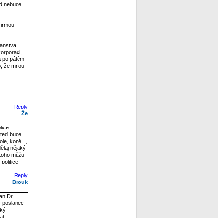
nad nebude
 firmou
čanstva
orporaci,
 a po pátém
lo, že mnou
Reply
Že
lice
m teď bude
le, koně...,
dělaj nějaký
o toho můžu
politice
Reply
Brouk
an Dr.
lý poslanec
ský
at.