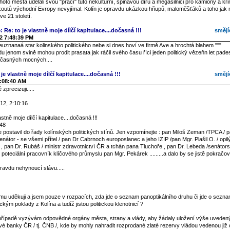
 tohoto města udělali svou "prací" tuto nekulturní, špinavou díru a megasilnici pro kamiony a kr
koutů východní Evropy nevyjímal. Kolín je opravdu ukázkou hňupů, maloměšťáků a toho jak
e 21 století.
: Re: to je vlastně moje dílčí kapitulace....dočasná !!!
smějí
2 7:48:39 PM
euznanaá star kolinského politického nebe si dnes hoví ve firmě Ave a hrochtá blahem """
 jenom svině mohou prodit prasata jak ráčil svého času říci jeden politický vězeňn let pad
časných mocných....
je vlastně moje dílčí kapitulace....dočasná !!!
smějí
2:08:40 AM
zprecizuji.....
12, 2:10:16
astně moje dílčí kapitulace....dočasná !!!
:48
postavil do řady kolínských politických stínů. Jen vzpomínejte : pan Miloš Zeman /TPCA / p
enátor - se všemi přítel / pan Dr Cabrnoch europoslanec a jeho IZIP /pan Mgr. Plašil O. / opi
í / , pan Dr. Rubáš / ministr zdravotnictví ČR a tchán pana Tluchoře , pan Dr. Lebeda /senátor
í poteciální pracovník klíčového průmyslu pan Mgr. Pekárek .........a dalo by se jistě pokračov
ravdu nehynoucí slávu.....
u uděkuji a jsem pouze v rozpacích, zda jde o seznam panoptikálního druhu či jde o seznam
ickým poklady z Kolína a tudíž jistou politickou klenotnicí ?
řípadě vyzývám odpovědné orgány města, strany a vlády, aby žádaly uložení výše uveden
vé banky ČR / tj. ČNB /, kde by mohly nahradit rozprodané zlaté rezervy vládou vedenou již