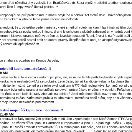
nec před několika dny vyslovila i dr. Bradáčová a dr. Baxa o jejiž kredibilitě a odbornosti s
ední člen žumpy zvané česká politika !!!!
 rozpadající se pilíř proti " osudu " mostu stojícího o několik set metrů dále , stavěného jistou
m Hřebíčkem a jeho de facto jemně řečeno neúčelností .......
vědomí, že z bývalého vedení města , které smetl při volebním klání hlas i jinak otrlého ob
en schovává za poslaneckou iminutu, druhý je schován a slušně zabezpečen v nadnárodní k
oportunní Lidovou stranou opět vystrčen do krajskéh ostupně řízení, čtvrtá je na Pravdě boží
y asi opravdu silně naivnií chtít se dobrat pravdy či spíše čekat cosi, co alespoň signalizova
 rozum cílí opět přesně !!!
enou snahu a s pozdravem Kronus Jaroslav
oje dílčí kapitulace....dočasná !!!
49 AM
ebo nechce, to je věc a svědomí jen jeho, ale, že mu to tenhle politickej bordel v týhle repub
groteska, to je neskutečný! Až se prokáže, že je čistej, tak ať kandiduje třeba na kardinála (ta
, ale jak je možný, že teď a za těhle okolností tam je??? Naši rodinu kdysi komanči obrali o po
0 let tady byla jedna strana a nenadělala takových průserů jako ty všechny po nich. Pořád se 
ne třeba o tom kolik lidí tady zbohatlo na politice? Jestli mě chce někdo navrhnout, že se d
 nemám na to čas, zatím mám práci a musím makat, hlavně na daně státu, aby se ti všichni v 
by moje rodina neskončila pod mostem!
lastně moje dílčí kapitulace....dočasná !!!
:51:48 AM
postavil do řady kolínských politických stínů. Jen vzpomínejte : pan Miloš Zeman /TPCA / p
enátor - se všemi přítel / pan Dr Cabrnoch europoslanec a jeho IZIP /pan Mgr. Plašil O. / opi
í / , pan Dr. Rubáš / ministr zdravotnictví ČR a tchán pana Tluchoře , pan Dr. Lebeda /senátor
í poteciální pracovník klíčového průmyslu pan Mgr. Pekárek .........a dalo by se jistě pokračov