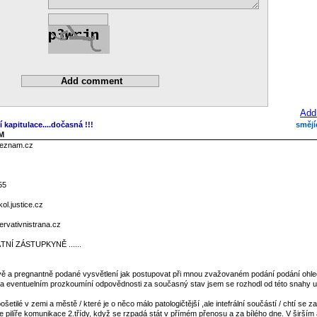
Add
í kapitulace....dočasná !!!
smějí
AM
seznam.cz
55
l.justice.cz
rvativnistrana.cz
NÍ ZÁSTUPKYNĚ ......
tivě a pregnantně podané vysvětlení jak postupovat při mnou zvažovaném podání podání ohl
tu a eventuelním prozkoumíní odpovědnosti za současný stav jsem se rozhodl od této snahy us
ošetilé v zemi a městě / které je o něco málo patologičtější ,ale intefrální součástí / chtí se z
 pilíře komunikace 2.třídy, když se rzpadá stát v přímém přenosu a za bílého dne. V širším 