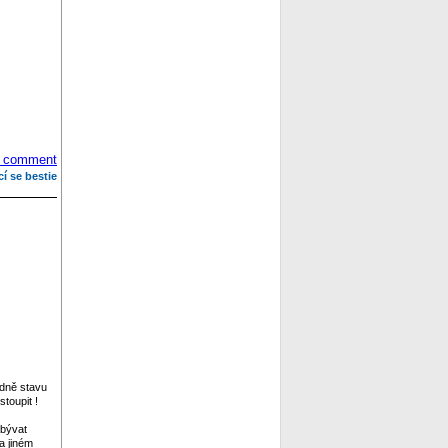
 comment
cí se bestie
edně stavu
toupit !
abývat
a jiném