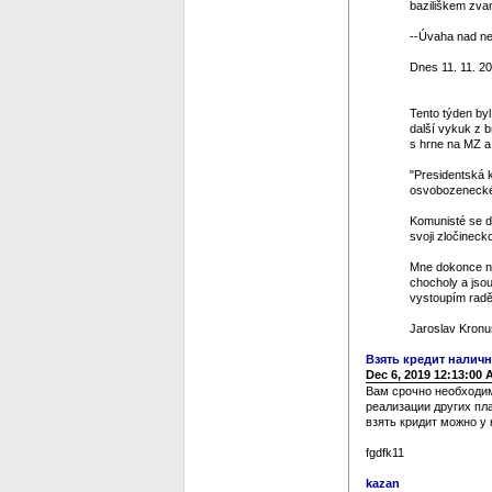
baziliškem zvan
--Úvaha nad ned
Dnes 11. 11. 20
Tento týden by
další vykuk z 
s hrne na MZ a 
"Presidentská k
osvobozeneckéh
Komunisté se dos
svoji zločinecko
Mne dokonce na
chocholy a jso
vystoupím raděj
Jaroslav Kronu
Взять кредит нали
Dec 6, 2019 12:13:00
Вам срочно необходим
реализации других пл
взять кридит можно у 
fgdfk11
kazan