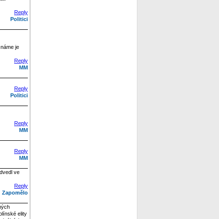
Reply
Politici
eznáme je
Reply
MM
Reply
Politici
Reply
MM
Reply
MM
odvedl ve
Reply
Zapomělo
mých
línské elity