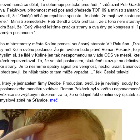
ovně nemá co dělat, že deformuje politické prostředí, " zdůraznil Petr Gazdí
al Pekárkovu přítomnost mezi poslanci předseda TOP 09 a ministr zahranič
vedl, že "Zlodějů běhá po republice spousta. Je dobře, že mají své zastoupe
ě." Ministr zemědělství Petr Bendl z ODS prohlásil, že z toho není šťastný 
dra žasl, že "Celý víkend leštíme značku strany a dva dny po kongresu si j
zeným poslancem."
ho místostarosty města Kolína pronesl současný starosta Vít Rakušan. „Dl
aby měl Kolín svého poslance. Že jím ovšem bude právě Roman Pekárek, to 
slím si, že lidé v Kolíně jen tak nezapomenou na vládu ODS ve městě, kt
rek reprezentoval. To, že se stal poslancem, skutečně ukazuje na definitiv
é strany. Je to nesmírně špatný signál pro veřejnost, nechci urazit Banánov
 představuji, že nějak takto to tam může vypadat…,“ řekl České televizi.
erý je jednatelem firmy Decibel Production, tvrdí, že je nevinný, soudy ho 
 poslaneckého mandátu vzdávat. Roman Pekárek byl v květnu nepravomocn
 věznice se zvýšeným dozorem za to, že si údajně řekl o milionový úplatek 
ůmyslové zóně na Šťáralce.
meč