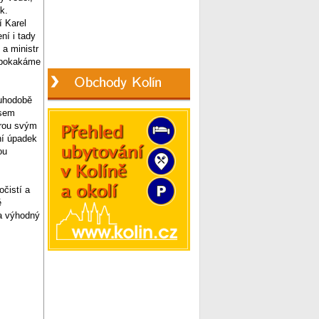
k.
í Karel
ní i tady
a ministr
í pokakáme
ouhodobě
jsem
erou svým
ní úpadek
ou
očistí a
ě
za výhodný