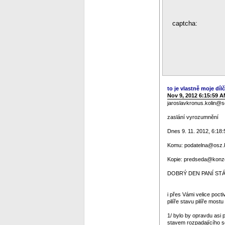
captcha:
to je vlastně moje dílč
Nov 9, 2012 6:15:59 
jaroslavkronus.kolin@
zaslání vyrozumnění
Dnes 9. 11. 2012, 6:18:
Komu: podatelna@osz.ko
Kopie: predseda@konze
DOBRÝ DEN PANÍ STÁT
i přes Vámi velice poc
pilíře stavu pilíře mos
1/ bylo by opravdu asi p
stavem rozpadajícího se