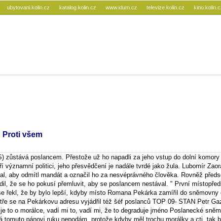
ubytovani.kolin.cz
katalog.kolin.cz
www.idum.cz
televize.kolin.cz
kino.kolin.
 Proti všem
 zůstává poslancem. Přestože už ho napadli za jeho vstup do dolní komory
 významní politici, jeho přesvědčení je nadále tvrdé jako žula. Lubomír Zaor
l, aby odmítl mandát a označil ho za nesvéprávného člověka. Rovněž předs
dil, že se ho pokusí přemluvit, aby se poslancem nestával. " První místopře
 řekl, že by bylo lepší, kdyby místo Romana Pekárka zamířil do sněmovny 
stře se na Pekárkovu adresu vyjádřil též šéf poslanců TOP 09- STAN Petr Ga
 je to o morálce, vadí mi to, vadí mi, že to degraduje jméno Poslanecké sněm
á tomuto pánovi ruku nepodám, protože kdyby měl trochu morálky a cti, tak b