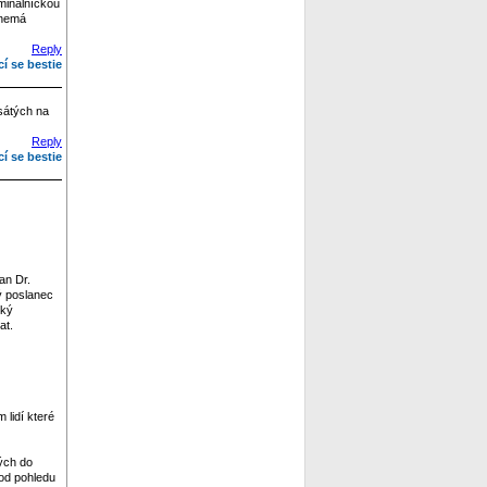
iminálníckou
 nemá
Reply
cí se bestie
esátých na
Reply
cí se bestie
an Dr.
lý poslanec
ský
at.
 lidí které
ých do
 od pohledu