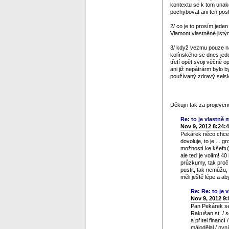
kontextu se k tom unako
pochybovat ani ten posl
2/ co je to prosím jeden
Viamont vlastněné jistý
3/ když vezmu pouze na 
kolínského se dnes jed
třetí opět svoji věčně 
ani již nepátrárm bylo b
používaný zdravý selský
Děkuji i tak za projev
Re: to je vlastně m
Nov 9, 2012 8:24:
Pekárek něco chce n
dovoluje, to je ... 
možností ke kšeftu)
ale teď je volím! 4
průzkumy, tak proč 
pustit, tak nemůžu,
měli ještě lépe a a
Re: Re: to je v
Nov 9, 2012 9
Pan Pekárek se 
Rakušan st. / s
a přítel financ
málodělal / nyn