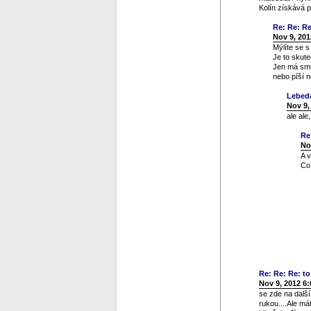
Kolín získává 
Re: Re: Re:
Nov 9, 201
Mýlíte se 
Je to skute
Jen má smůl
nebo píší n
Lebed
Nov 9,
ale ale
Re
No
A 
Co 
Re: Re: Re: to 
Nov 9, 2012 6
se zde na dalš
rukou....Ale má