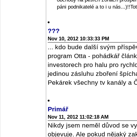
páni podnikatelé a to i u nás...)!!T
???
Nov 10, 2012 10:33:33 PM
... kdo bude další svým příspě
program Otta - pohádkář člán
investorech pro halu pro rych
jedinou zásluhu zboření špícharu
Pekárek všechny tv kanály a ČR
Primář
Nov 11, 2012 11:02:18 AM
Nikdy jsem neměl důvod se vy
objevuje. Ale pokud nějaký z