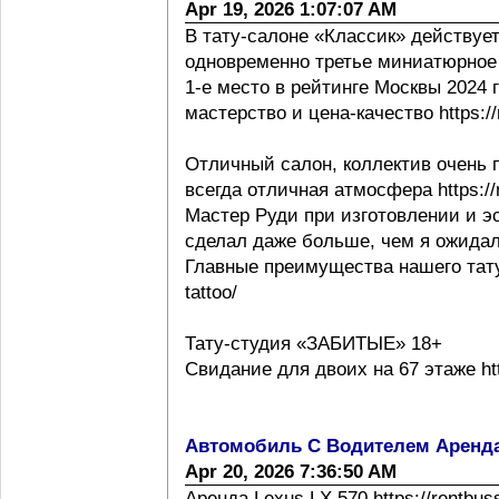
Apr 19, 2026 1:07:07 AM
В тату-салоне «Классик» действует
одновременно третье миниатюрное 
1-е место в рейтинге Москвы 2024 г h
мастерство и цена-качество https://m
Отличный салон, коллектив очень 
всегда отличная атмосфера https://m
Мастер Руди при изготовлении и эс
сделал даже больше, чем я ожидал
Главные преимущества нашего тату с
tattoo/
Тату-студия «ЗАБИТЫЕ» 18+
Свидание для двоих на 67 этаже http
Автомобиль С Водителем Аренд
Apr 20, 2026 7:36:50 AM
Аренда Lexus LX 570 https://rentbus