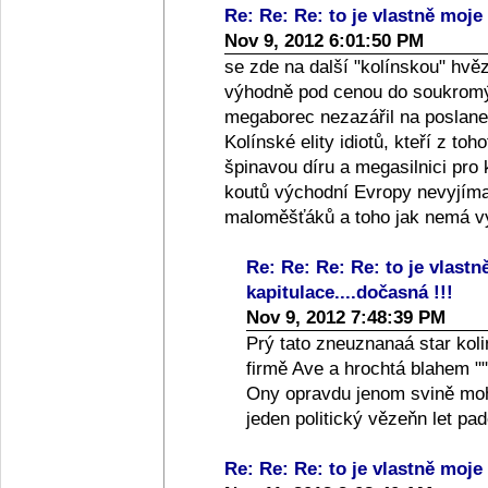
Re: Re: Re: to je vlastně moje 
Nov 9, 2012 6:01:50 PM
se zde na další "kolínskou" hvě
výhodně pod cenou do soukromýc
megaborec nezazářil na poslanec
Kolínské elity idiotů, kteří z toh
špinavou díru a megasilnici pro
koutů východní Evropy nevyjíma
maloměšťáků a toho jak nemá vy
Re: Re: Re: Re: to je vlastn
kapitulace....dočasná !!!
Nov 9, 2012 7:48:39 PM
Prý tato zneuznanaá star koli
firmě Ave a hrochtá blahem ""
Ony opravdu jenom svině moho
jeden politický vězeňn let p
Re: Re: Re: to je vlastně moje 