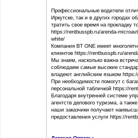
Профессиональные водители отлич
Иркутске, так и в других городах 
тратить свое время на прокладку т
https://rentbusspb.ru/arenda-microav
white/
Компания BT ONE имеет многолетн
клиентов https://rentbusspb.ru/aren
Мы знаем, насколько важна встреча
соблюдаем самые высокие стандар
владеют английским языком https://r
При необходимости помогут с багаж
персональной табличкой https://rentb
Благодаря внутренней системе упр
агентств делового туризма, а такж
наши заказчики получают наивысши
предоставления услуги https://rentb