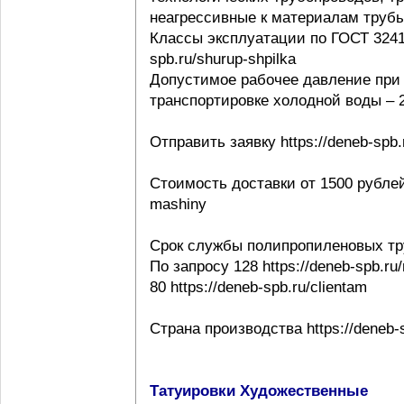
неагрессивные к материалам трубы ht
Классы эксплуатации по ГОСТ 32415-
spb.ru/shurup-shpilka
Допустимое рабочее давление при 
транспортировке холодной воды – 20
Отправить заявку https://deneb-spb.
Стоимость доставки от 1500 рублей h
mashiny
Срок службы полипропиленовых тр
По запросу 128 https://deneb-spb.ru
80 https://deneb-spb.ru/clientam
Страна производства https://deneb-sp
Татуировки Художественные