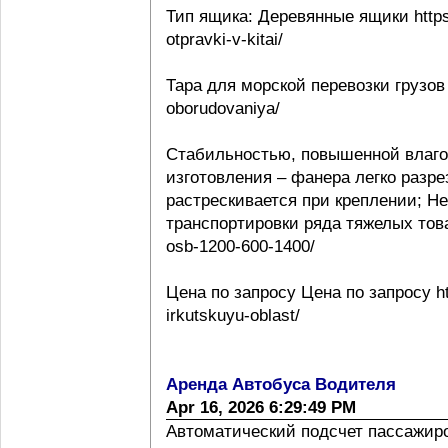
Тип ящика: Деревянные ящики https:
otpravki-v-kitai/
Тара для морской перевозки грузов 
oborudovaniya/
Стабильностью, повышенной влаго
изготовления – фанера легко разре
растрескивается при креплении; Н
транспортировки ряда тяжелых товаро
osb-1200-600-1400/
Цена по запросу Цена по запросу htt
irkutskuyu-oblast/
Аренда Автобуса Водителя
Apr 16, 2026 6:29:49 PM
Автоматический подсчет пассажиропо