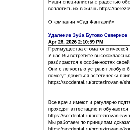
Наши специалисты с радостью обс
воплотить их в жизнь https://berezov
О компании «Сад Фантазий»
Удаление Зуба Бутово Северное
Apr 26, 2026 2:10:59 PM
Преимущества стоматологической 
У нас Вы встретите высококлассны
разбираются в особенностях своей ра
Они с легкостью устранят любую б
помогут добиться эстетически при
https://socdental.ru/protezirovanie/sh
Все врачи имеют и регулярно под
проходят аттестацию и обучаются
https://socdental.ru/protezirovanie/v
Мы работаем по принципам доказ
https://socdental.ru/protezirovanie/ko