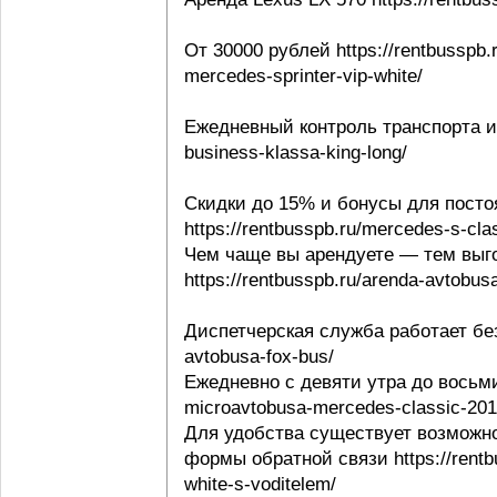
От 30000 рублей https://rentbusspb.
mercedes-sprinter-vip-white/
Ежедневный контроль транспорта и в
business-klassa-king-long/
Скидки до 15% и бонусы для посто
https://rentbusspb.ru/mercedes-s-cl
Чем чаще вы арендуете — тем выго
https://rentbusspb.ru/arenda-avtobusa
Диспетчерская служба работает без 
avtobusa-fox-bus/
Ежедневно с девяти утра до восьми 
microavtobusa-mercedes-classic-201
Для удобства существует возможно
формы обратной связи https://rentbu
white-s-voditelem/