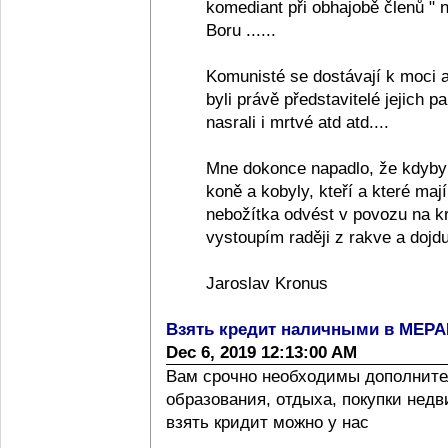
komediant při obhajobě členů "
Boru ......
Komunisté se dostávají k moci a
byli právě představitelé jejich pa
nasrali i mrtvé atd atd....
Mne dokonce napadlo, že kdyby
koně a kobyly, kteří a které ma
nebožítka odvést v povozu na k
vystoupím raději z rakve a dojdu
Jaroslav Kronus
Взять кредит наличными в МЕР
Dec 6, 2019 12:13:00 AM
Вам срочно необходимы дополните
образования, отдыха, покупки нед
взять кридит можно у нас