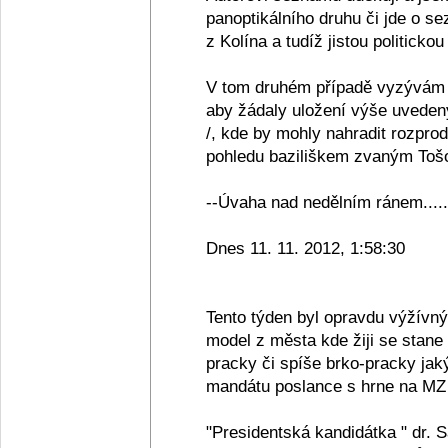
panoptikálního druhu či jde o se
z Kolína a tudíž jistou politickou
V tom druhém případě vyzývám 
aby žádaly uložení výše uveden
/, kde by mohly nahradit rozpro
pohledu baziliškem zvaným Tošov
--Úvaha nad nedělním ránem.....
Dnes 11. 11. 2012, 1:58:30
Tento týden byl opravdu výžívn
model z města kde žiji se stane
pracky či spíše brko-pracky jak
mandátu poslance s hrne na MZ 
"Presidentská kandidátka " dr. 