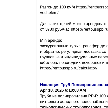
Разгон до 100 км/ч https://rentbussp
voditelem/
Для каких целей можно арендовать
от 3780 руб/час https://rentbusspb.r
Min аренда:
экскурсионные туры; трансфер до 
и обратно; регулярная доставка со
групповые и индивидуальные перев
юбилеев, новогодних вечеринок и 
https://rentbusspb.ru/calculator/
Изоляция Труб Полипропиленов
Apr 18, 2026 6:18:03 AM
Труба из полипропилена PP-R 100 
питьевого холодного водоснабжения
технологических трубопроводов, т