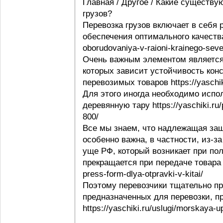
Главная / Другое / Какие существу
грузов?
Перевозка грузов включает в себя
обеспечения оптимального качества 
oborudovaniya-v-raioni-krainego-seve
Очень важным элементом является 
которых зависит устойчивость конс
перевозимых товаров https://yaschi
Для этого иногда необходимо испо
деревянную тару https://yaschiki.ru
800/
Все мы знаем, что надлежащая защ
особенно важна, в частности, из-з
уще РФ, который возникает при пол
прекращается при передаче товара п
press-form-dlya-otpravki-v-kitai/
Поэтому перевозчики тщательно пр
предназначенных для перевозки, п
https://yaschiki.ru/uslugi/morskaya-