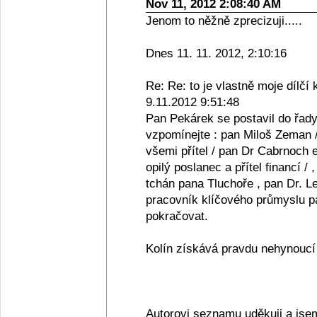
Nov 11, 2012 2:08:40 AM
Jenom to něžně zprecizuji.....
Dnes 11. 11. 2012, 2:10:16
Re: Re: to je vlastně moje dílčí 
9.11.2012 9:51:48
Pan Pekárek se postavil do řady
vzpomínejte : pan Miloš Zeman /
všemi přítel / pan Dr Cabrnoch e
opilý poslanec a přítel financí /
tchán pana Tluchoře , pan Dr. Le
pracovník klíčového průmyslu pan
pokračovat.
Kolín získává pravdu nehynoucí s
Autorovi seznamu uděkuji a jse