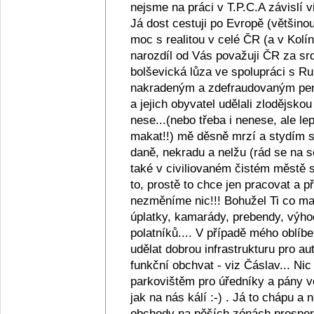
nejsme na práci v T.P.C.A závislí v
Já dost cestuji po Evropě (většino
moc s realitou v celé ČR (a v Kolín
narozdíl od Vás považuji ČR za srd
bolševická lůza ve spolupráci s R
nakradeným a zdefraudovaným pen
a jejich obyvatel udělali zlodějsko
nese...(nebo třeba i nenese, ale lep
makat!!) mě děsně mrzí a stydím se z
daně, nekradu a nelžu (rád se na s
také v civiliovaném čistém městě se
to, prostě to chce jen pracovat a
nezměníme nic!!! Bohužel Ti co maj
úplatky, kamarády, prebendy, výho
polatníků.... V případě mého oblíb
udělat dobrou infrastrukturu pro au
funkční obchvat - viz Čáslav... Ni
parkovištěm pro úředníky a pány ve
jak na nás kálí :-) . Já to chápu a
obchody na pěších zónách prosperu