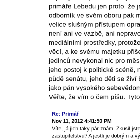
primáře Lebedu jen proto, že j
odborník ve svém oboru pak m
velice slušným přístupem oprav
není ani ve vazbě, ani nepra
mediálními prostředky, protož
věcí, a ke svému majetku přišel
jedinců nevykonal nic pro měs
jeho postoj k politické scéně,
půdě senátu, jeho děti se živí
jako pán vysokého sebevědomí,
Věřte, že vím o čem píšu. Tyt
Re: Primář
Nov 11, 2012 4:41:50 PM
Víte, já jich taky pár znám. Zkusil j
zastupitelstvu? A jestli je dobrým a 