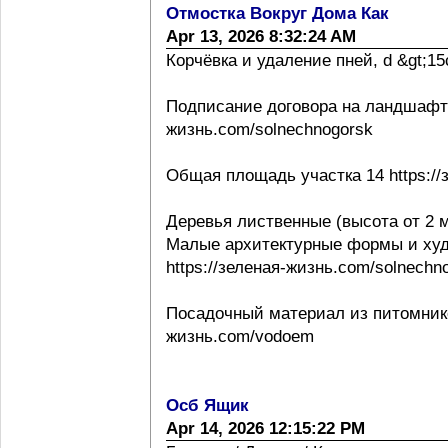
Отмостка Вокруг Дома Как
Apr 13, 2026 8:32:24 AM
Корчёвка и удаление пней, d &gt;15с
Подписание договора на ландшафтно
жизнь.com/solnechnogorsk
Общая площадь участка 14 https://
Деревья лиственные (высота от 2 м
Малые архитектурные формы и ху
https://зеленая-жизнь.com/solnechn
Посадочный материал из питомнико
жизнь.com/vodoem
Осб Ящик
Apr 14, 2026 12:15:22 PM