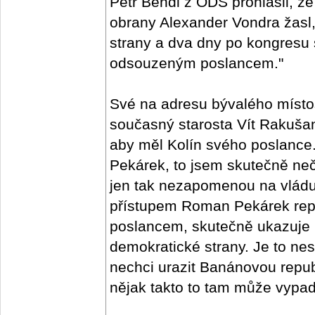
Petr Bendl z ODS prohlásil, že
obrany Alexander Vondra žasl,
strany a dva dny po kongresu
odsouzeným poslancem."
Své na adresu bývalého místo
současný starosta Vít Rakušan
aby měl Kolín svého poslanc
Pekárek, to jsem skutečně neč
jen tak nezapomenou na vlád
přístupem Roman Pekárek repre
poslancem, skutečně ukazuje 
demokratické strany. Je to nes
nechci urazit Banánovou republ
nějak takto to tam může vypada