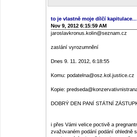
to je vlastně moje dílčí kapitulace..
Nov 9, 2012 6:15:59 AM
jaroslavkronus.kolin@seznam.cz
zaslání vyrozumnění
Dnes 9. 11. 2012, 6:18:55
Komu: podatelna@osz.kol.justice.cz
Kopie: predseda@konzervativnistran
DOBRÝ DEN PANÍ STÁTNÍ ZÁSTUPKY
i přes Vámi velice poctivě a pregnan
zvažovaném podání podání ohledně sta