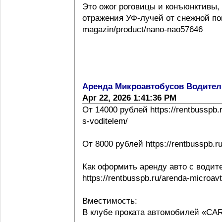
Это ожог роговицы и конъюнктивы,
отражения УФ-лучей от снежной повер
magazin/product/nano-nao57646
Аренда Микроавтобусов Водител
Apr 22, 2026 1:41:36 PM
От 14000 рублей https://rentbusspb.
s-voditelem/
От 8000 рублей https://rentbusspb.r
Как оформить аренду авто с водит
https://rentbusspb.ru/arenda-microa
Вместимость:
В клубе проката автомобилей «CA