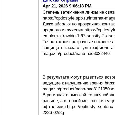
Детская Оправы
Apr 21, 2026 9:06:18 PM
Степень затемнения линзы не свя
https://opticstyle.spb.ru/internet-ma
Даже абсолютно прозрачная контак
вредного излучения https://opticstyl
emblem-xtrawide-1.67-sensity-2-/-sen
Точно так же прозрачные очковые
защищать глаза от ультрафиолета http
magazin/product/nano-nao3022446
В результате могут развиться воз
ведущие к нарушению зрения https://o
magazin/product/nano-nao3121050sc
В регионах с высокой солнечной а
раньше, а в горной местности сущ
офтальмия https://opticstyle.spb.ru/
2236-02/8g