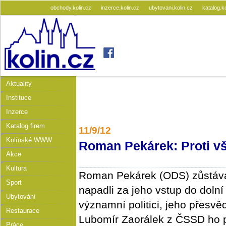
obchody.kolin.cz
inzerce.kolin.cz
ubytovani.kolin.cz
katalog.k
Aktuality
Instituce
Inzerce
Katalog firem
11/9/12
Kolínské WWW
Roman Pekárek: Proti v
Akce
Kultura
Roman Pekárek (ODS) zůstává
Sport
napadli za jeho vstup do doln
Ubytování
významní politici, jeho přesvěd
Restaurace
Lubomír Zaorálek z ČSSD ho p
Práce