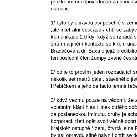
prozkoumíní odpovědnosti za současn
ustoupit !
1/ bylo by opravdu asi pošetilé v zemi
,ale intefrální součástí / chtí se zabý
komunikace 2.třídy, když se rzpadá s
širším a jiném kontextu se k tom unak
Bradáčová a dr. Baxa o jejiž kredibil
ten poslední člen žumpy zvané česká p
2/ co je to prosím jeden rozpadající se
několik set metrů dále , stavěného ji
Hřebíčkem a jeho de facto jemně řečen
3/ když vezmu pouze na vědomí, že z 
volebním klání hlas i jinak otrlého 
za poslaneckou iminutu, druhý je sc
korporaci, třetí opět svoji věčně opo
krajskéh ostupně řízení, čtvrtá je na
by asi opravdu silně naivnií chtít se 