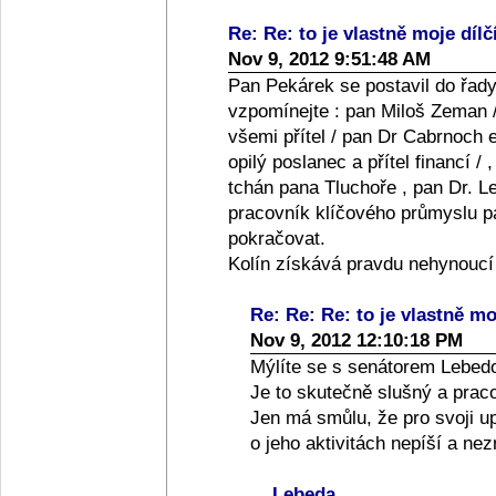
Re: Re: to je vlastně moje dílč
Nov 9, 2012 9:51:48 AM
Pan Pekárek se postavil do řady
vzpomínejte : pan Miloš Zeman /
všemi přítel / pan Dr Cabrnoch e
opilý poslanec a přítel financí /
tchán pana Tluchoře , pan Dr. Le
pracovník klíčového průmyslu pan
pokračovat.
Kolín získává pravdu nehynoucí
Re: Re: Re: to je vlastně moj
Nov 9, 2012 12:10:18 PM
Mýlíte se s senátorem Lebed
Je to skutečně slušný a praco
Jen má smůlu, že pro svoji up
o jeho aktivitách nepíší a ne
Lebeda