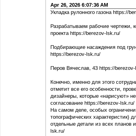
Apr 26, 2026 6:07:36 AM
Укладка рулонного газона https://ber
Разрабатываем рабочие чертежи, к
проекта https://berezov-lsk.ru/
Подбирающие насаждения под грунт
https://berezov-lsk.ru/
Перов Вячеслав, 43 https://berezov-l
Конечно, именно для этого сотрудни
отметит все его особенности, пров
дизайнеры, которые «нарисуют» не
согласование https://berezov-lsk.ru/
На самом деле, особых ограничени
топографических характеристик) д
отдельные детали из всех планов и 
lsk.ru/