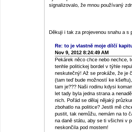
signalizovalo, že mnou používaný zdra
Děkuji i tak za projevenou snahu a 
Re: to je vlastně moje dílčí kapit
Nov 9, 2012 8:24:49 AM
Pekárek něco chce nebo nechce, to
tenhle politickej bordel v týhle repub
neskutečný! Až se prokáže, že je či
(tam teď bude možností ke kšeftu), 
tam je??? Naši rodinu kdysi komanči
let tady byla jedna strana a nenad
nich. Pořád se dělaj nějaký průzkum
zbohatlo na politice? Jestli mě ch
pustit, tak nemůžu, nemám na to 
na daně státu, aby se ti všichni v p
neskončila pod mostem!