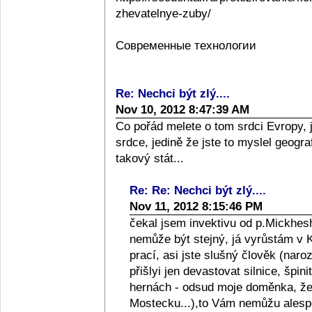
zhevatelnye-zuby/
Современные технологии
Re: Nechci být zlý....
Nov 10, 2012 8:47:39 AM
Co pořád melete o tom srdci Evropy, 
srdce, jedině že jste to myslel geograf
takový stát...
Re: Re: Nechci být zlý....
Nov 11, 2012 8:15:46 PM
čekal jsem invektivu od p.Mickhesh
nemůže být stejný, já vyrůstám v Kol
prací, asi jste slušný člověk (naro
přišlyi jen devastovat silnice, špini
hernách - odsud moje doměnka, že l
Mostecku...),to Vám nemůžu alespo