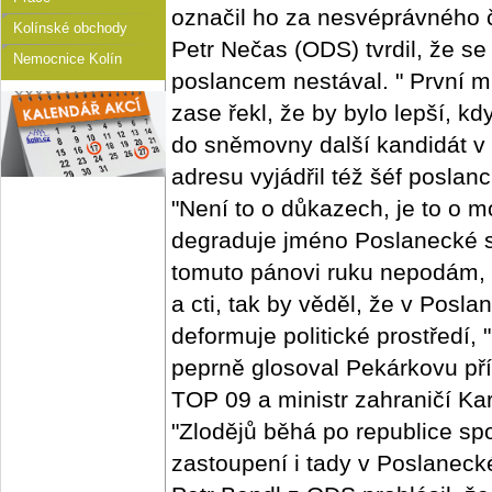
označil ho za nesvéprávného 
Kolínské obchody
Petr Nečas (ODS) tvrdil, že se
Nemocnice Kolín
poslancem nestával. " První 
zase řekl, že by bylo lepší, 
do sněmovny další kandidát v 
adresu vyjádřil též šéf posla
"Není to o důkazech, je to o mo
degraduje jméno Poslanecké s
tomuto pánovi ruku nepodám, 
a cti, tak by věděl, že v Pos
deformuje politické prostředí,
peprně glosoval Pekárkovu př
TOP 09 a ministr zahraničí Ka
"Zlodějů běhá po republice sp
zastoupení i tady v Poslanec