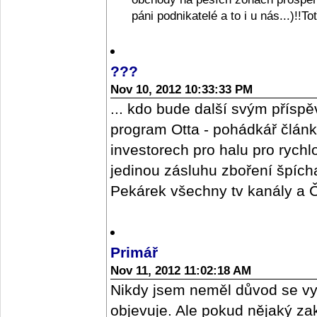
páni podnikatelé a to i u nás...)!!T
???
Nov 10, 2012 10:33:33 PM
... kdo bude další svým příspě
program Otta - pohádkář člán
investorech pro halu pro rych
jedinou zásluhu zboření špícharu
Pekárek všechny tv kanály a ČR
Primář
Nov 11, 2012 11:02:18 AM
Nikdy jsem neměl důvod se vy
objevuje. Ale pokud nějaký z