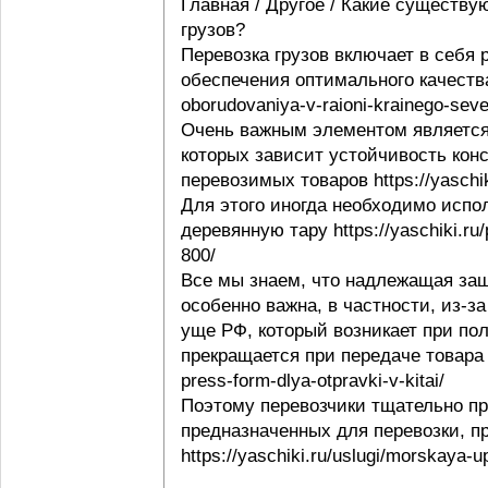
Главная / Другое / Какие существу
грузов?
Перевозка грузов включает в себя
обеспечения оптимального качества 
oborudovaniya-v-raioni-krainego-seve
Очень важным элементом является 
которых зависит устойчивость конс
перевозимых товаров https://yaschi
Для этого иногда необходимо испо
деревянную тару https://yaschiki.ru
800/
Все мы знаем, что надлежащая защ
особенно важна, в частности, из-з
уще РФ, который возникает при пол
прекращается при передаче товара п
press-form-dlya-otpravki-v-kitai/
Поэтому перевозчики тщательно пр
предназначенных для перевозки, п
https://yaschiki.ru/uslugi/morskaya-