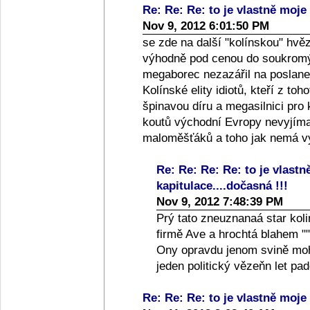
Re: Re: Re: to je vlastně moje 
Nov 9, 2012 6:01:50 PM
se zde na další "kolínskou" hvě
výhodně pod cenou do soukromýc
megaborec nezazářil na poslanec
Kolínské elity idiotů, kteří z toh
špinavou díru a megasilnici pro
koutů východní Evropy nevyjíma
maloměšťáků a toho jak nemá vy
Re: Re: Re: Re: to je vlastn
kapitulace....dočasná !!!
Nov 9, 2012 7:48:39 PM
Prý tato zneuznanaá star koli
firmě Ave a hrochtá blahem ""
Ony opravdu jenom svině moho
jeden politický vězeňn let p
Re: Re: Re: to je vlastně moje 