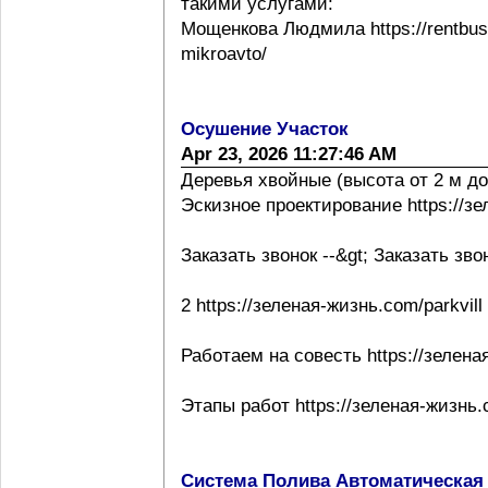
такими услугами:
Мощенкова Людмила https://rentbuss
mikroavto/
Осушение Участок
Apr 23, 2026 11:27:46 AM
Деревья хвойные (высота от 2 м до
Эскизное проектирование https://з
Заказать звонок --&gt; Заказать зво
2 https://зеленая-жизнь.com/parkvill
Работаем на совесть https://зелена
Этапы работ https://зеленая-жизнь.
Система Полива Автоматическая