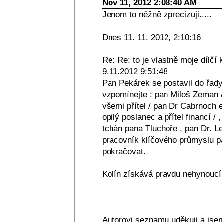
Nov 11, 2012 2:08:40 AM
Jenom to něžně zprecizuji.....
Dnes 11. 11. 2012, 2:10:16
Re: Re: to je vlastně moje dílčí 
9.11.2012 9:51:48
Pan Pekárek se postavil do řady
vzpomínejte : pan Miloš Zeman /
všemi přítel / pan Dr Cabrnoch e
opilý poslanec a přítel financí /
tchán pana Tluchoře , pan Dr. Le
pracovník klíčového průmyslu pan
pokračovat.
Kolín získává pravdu nehynoucí s
Autorovi seznamu uděkuji a jse