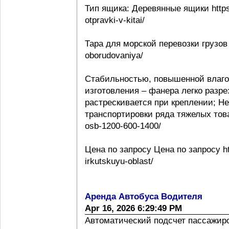
Тип ящика: Деревянные ящики https:
otpravki-v-kitai/
Тара для морской перевозки грузов 
oborudovaniya/
Стабильностью, повышенной влаго
изготовления – фанера легко разре
растрескивается при креплении; Н
транспортировки ряда тяжелых товаро
osb-1200-600-1400/
Цена по запросу Цена по запросу htt
irkutskuyu-oblast/
Аренда Автобуса Водителя
Apr 16, 2026 6:29:49 PM
Автоматический подсчет пассажиропо