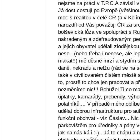
nejsme na práci v T.P.C.A závislí v
Já dost cestuji po Evropě (většino
moc s realitou v celé ČR (a v Kolín
narozdíl od Vás považuji ČR za srd
bolševická lůza ve spolupráci s R
nakradeným a zdefraudovaným pen
a jejich obyvatel udělali zlodějsko
nese...(nebo třeba i nenese, ale lep
makat!!) mě děsně mrzí a stydím se z
daně, nekradu a nelžu (rád se na s
také v civiliovaném čistém městě se
to, prostě to chce jen pracovat a
nezměníme nic!!! Bohužel Ti co maj
úplatky, kamarády, prebendy, výho
polatníků.... V případě mého oblíb
udělat dobrou infrastrukturu pro au
funkční obchvat - viz Čáslav... Ni
parkovištěm pro úředníky a pány ve
jak na nás kálí :-) . Já to chápu a
obchody na pěších zónách prosperu