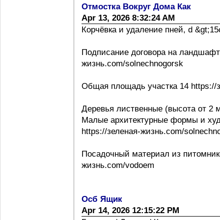
Отмостка Вокруг Дома Как
Apr 13, 2026 8:32:24 AM
Корчёвка и удаление пней, d &gt;15с
Подписание договора на ландшафтно
жизнь.com/solnechnogorsk
Общая площадь участка 14 https://
Деревья лиственные (высота от 2 м
Малые архитектурные формы и ху
https://зеленая-жизнь.com/solnechn
Посадочный материал из питомнико
жизнь.com/vodoem
Осб Ящик
Apr 14, 2026 12:15:22 PM