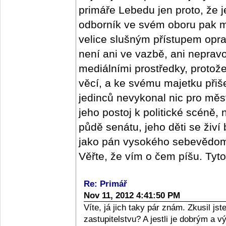
primáře Lebedu jen proto, že j
odborník ve svém oboru pak m
velice slušným přístupem oprav
není ani ve vazbě, ani nepra
mediálními prostředky, protož
věcí, a ke svému majetku přišel
jedinců nevykonal nic pro měs
jeho postoj k politické scéně,
půdě senátu, jeho děti se živí
jako pán vysokého sebevědomí,
Věřte, že vím o čem píšu. Tyt
Re: Primář
Nov 11, 2012 4:41:50 PM
Víte, já jich taky pár znám. Zkusil j
zastupitelstvu? A jestli je dobrým a 