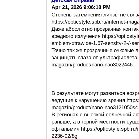
Детская Оправы
Apr 21, 2026 9:06:18 PM
Степень затемнения линзы не свя
https://opticstyle.spb.ru/internet-ma
Даже абсолютно прозрачная контак
вредного излучения https://opticstyl
emblem-xtrawide-1.67-sensity-2-/-sen
Точно так же прозрачные очковые
защищать глаза от ультрафиолета http
magazin/product/nano-nao3022446
В результате могут развиться воз
ведущие к нарушению зрения https://o
magazin/product/nano-nao3121050sc
В регионах с высокой солнечной а
раньше, а в горной местности сущ
офтальмия https://opticstyle.spb.ru/
2236-02/8g