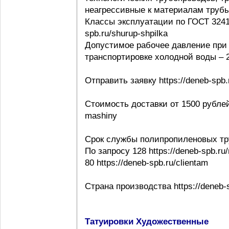
неагрессивные к материалам трубы ht
Классы эксплуатации по ГОСТ 32415-
spb.ru/shurup-shpilka
Допустимое рабочее давление при 
транспортировке холодной воды – 20
Отправить заявку https://deneb-spb.
Стоимость доставки от 1500 рублей h
mashiny
Срок службы полипропиленовых тр
По запросу 128 https://deneb-spb.ru
80 https://deneb-spb.ru/clientam
Страна производства https://deneb-sp
Татуировки Художественные