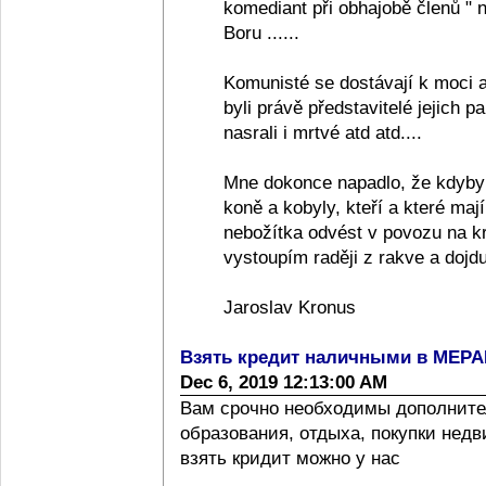
komediant při obhajobě členů "
Boru ......
Komunisté se dostávají k moci a
byli právě představitelé jejich pa
nasrali i mrtvé atd atd....
Mne dokonce napadlo, že kdyby
koně a kobyly, kteří a které ma
nebožítka odvést v povozu na k
vystoupím raději z rakve a dojdu
Jaroslav Kronus
Взять кредит наличными в МЕР
Dec 6, 2019 12:13:00 AM
Вам срочно необходимы дополните
образования, отдыха, покупки нед
взять кридит можно у нас