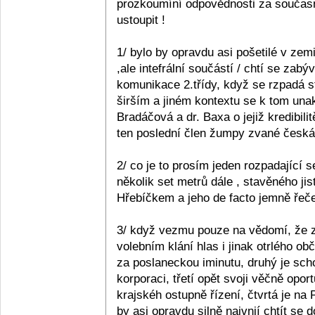
prozkoumíní odpovědnosti za současn
ustoupit !
1/ bylo by opravdu asi pošetilé v zemi
,ale intefrální součástí / chtí se zabý
komunikace 2.třídy, když se rzpadá s
širším a jiném kontextu se k tom unak
Bradáčová a dr. Baxa o jejiž kredibil
ten poslední člen žumpy zvané česká p
2/ co je to prosím jeden rozpadající se
několik set metrů dále , stavěného ji
Hřebíčkem a jeho de facto jemně řečen
3/ když vezmu pouze na vědomí, že z 
volebním klání hlas i jinak otrlého 
za poslaneckou iminutu, druhý je sc
korporaci, třetí opět svoji věčně opo
krajskéh ostupně řízení, čtvrtá je na
by asi opravdu silně naivnií chtít se 