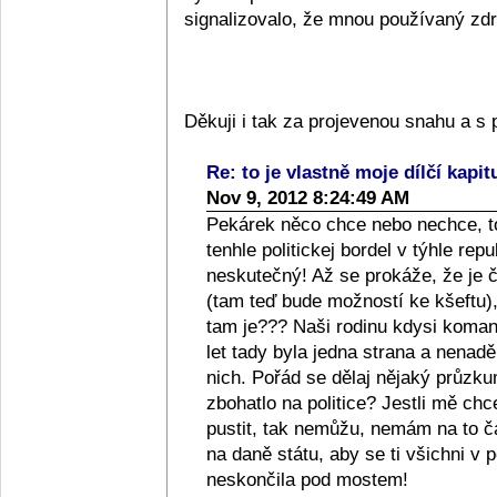
signalizovalo, že mnou používaný zdra
Děkuji i tak za projevenou snahu a 
Re: to je vlastně moje dílčí kapit
Nov 9, 2012 8:24:49 AM
Pekárek něco chce nebo nechce, to
tenhle politickej bordel v týhle repub
neskutečný! Až se prokáže, že je či
(tam teď bude možností ke kšeftu), 
tam je??? Naši rodinu kdysi komanči
let tady byla jedna strana a nenad
nich. Pořád se dělaj nějaký průzkum
zbohatlo na politice? Jestli mě ch
pustit, tak nemůžu, nemám na to 
na daně státu, aby se ti všichni v p
neskončila pod mostem!