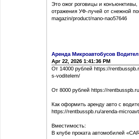
Это ожог роговицы и конъюнктивы,
отражения УФ-лучей от снежной повер
magazin/product/nano-nao57646
Аренда Микроавтобусов Водител
Apr 22, 2026 1:41:36 PM
От 14000 рублей https://rentbusspb.
s-voditelem/
От 8000 рублей https://rentbusspb.r
Как оформить аренду авто с водит
https://rentbusspb.ru/arenda-microa
Вместимость:
В клубе проката автомобилей «CA