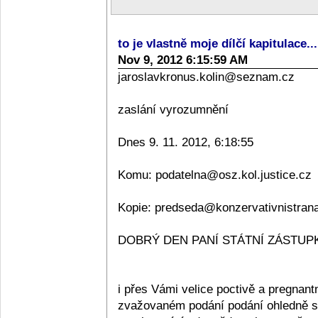
to je vlastně moje dílčí kapitulace..
Nov 9, 2012 6:15:59 AM
jaroslavkronus.kolin@seznam.cz
zaslání vyrozumnění
Dnes 9. 11. 2012, 6:18:55
Komu: podatelna@osz.kol.justice.cz
Kopie: predseda@konzervativnistran
DOBRÝ DEN PANÍ STÁTNÍ ZÁSTUPKY
i přes Vámi velice poctivě a pregnan
zvažovaném podání podání ohledně sta