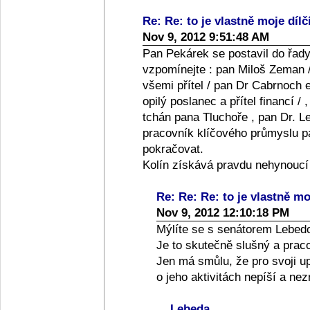
Re: Re: to je vlastně moje dílč
Nov 9, 2012 9:51:48 AM
Pan Pekárek se postavil do řady
vzpomínejte : pan Miloš Zeman /
všemi přítel / pan Dr Cabrnoch e
opilý poslanec a přítel financí /
tchán pana Tluchoře , pan Dr. Le
pracovník klíčového průmyslu pan
pokračovat.
Kolín získává pravdu nehynoucí
Re: Re: Re: to je vlastně moj
Nov 9, 2012 12:10:18 PM
Mýlíte se s senátorem Lebed
Je to skutečně slušný a praco
Jen má smůlu, že pro svoji up
o jeho aktivitách nepíší a ne
Lebeda