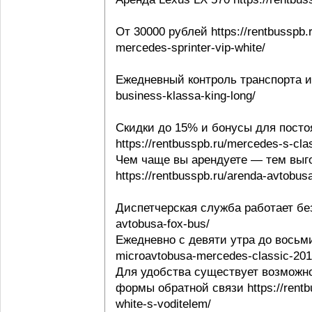
От 30000 рублей https://rentbusspb.
mercedes-sprinter-vip-white/
Ежедневный контроль транспорта и в
business-klassa-king-long/
Скидки до 15% и бонусы для посто
https://rentbusspb.ru/mercedes-s-cl
Чем чаще вы арендуете — тем выго
https://rentbusspb.ru/arenda-avtobusa
Диспетчерская служба работает без 
avtobusa-fox-bus/
Ежедневно с девяти утра до восьми 
microavtobusa-mercedes-classic-201
Для удобства существует возможно
формы обратной связи https://rentbu
white-s-voditelem/