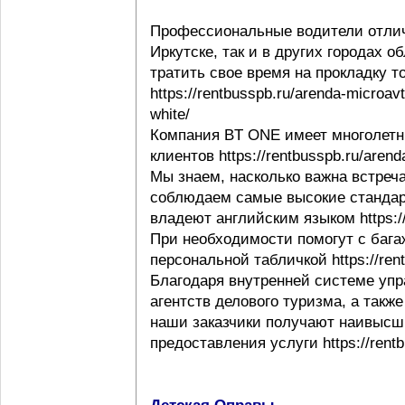
Профессиональные водители отлич
Иркутске, так и в других городах 
тратить свое время на прокладку т
https://rentbusspb.ru/arenda-microav
white/
Компания BT ONE имеет многолетн
клиентов https://rentbusspb.ru/aren
Мы знаем, насколько важна встреча
соблюдаем самые высокие стандар
владеют английским языком https://r
При необходимости помогут с багаж
персональной табличкой https://rentb
Благодаря внутренней системе упр
агентств делового туризма, а такж
наши заказчики получают наивысши
предоставления услуги https://rentb