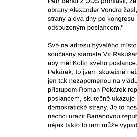
Petr Bendl z ODS prohlásil, že
obrany Alexander Vondra žasl,
strany a dva dny po kongresu
odsouzeným poslancem."
Své na adresu bývalého místo
současný starosta Vít Rakušan
aby měl Kolín svého poslanc
Pekárek, to jsem skutečně neč
jen tak nezapomenou na vlád
přístupem Roman Pekárek repre
poslancem, skutečně ukazuje 
demokratické strany. Je to nes
nechci urazit Banánovou republ
nějak takto to tam může vypada