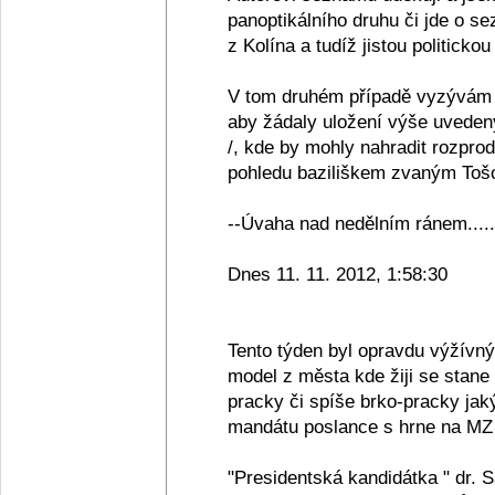
panoptikálního druhu či jde o se
z Kolína a tudíž jistou politickou
V tom druhém případě vyzývám 
aby žádaly uložení výše uveden
/, kde by mohly nahradit rozpro
pohledu baziliškem zvaným Tošov
--Úvaha nad nedělním ránem.....
Dnes 11. 11. 2012, 1:58:30
Tento týden byl opravdu výžívn
model z města kde žiji se stane
pracky či spíše brko-pracky jak
mandátu poslance s hrne na MZ 
"Presidentská kandidátka " dr. 