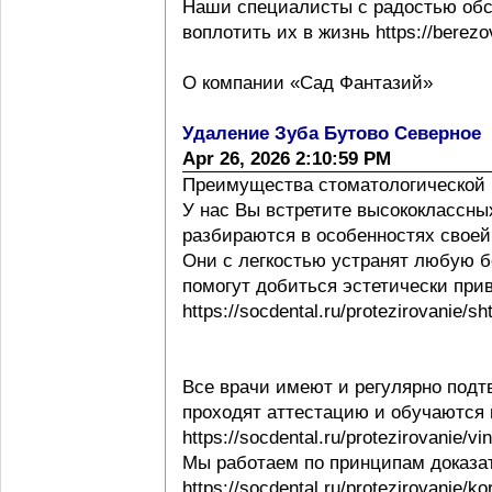
Наши специалисты с радостью обс
воплотить их в жизнь https://berezov
О компании «Сад Фантазий»
Удаление Зуба Бутово Северное
Apr 26, 2026 2:10:59 PM
Преимущества стоматологической 
У нас Вы встретите высококлассны
разбираются в особенностях своей ра
Они с легкостью устранят любую б
помогут добиться эстетически при
https://socdental.ru/protezirovanie/sh
Все врачи имеют и регулярно под
проходят аттестацию и обучаются
https://socdental.ru/protezirovanie/v
Мы работаем по принципам доказ
https://socdental.ru/protezirovanie/ko