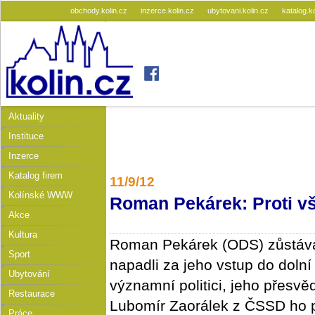
obchody.kolin.cz
inzerce.kolin.cz
ubytovani.kolin.cz
katalog.k
Aktuality
Instituce
Inzerce
Katalog firem
11/9/12
Kolínské WWW
Roman Pekárek: Proti v
Akce
Kultura
Roman Pekárek (ODS) zůstává
Sport
napadli za jeho vstup do doln
Ubytování
významní politici, jeho přesvěd
Restaurace
Lubomír Zaorálek z ČSSD ho p
Práce