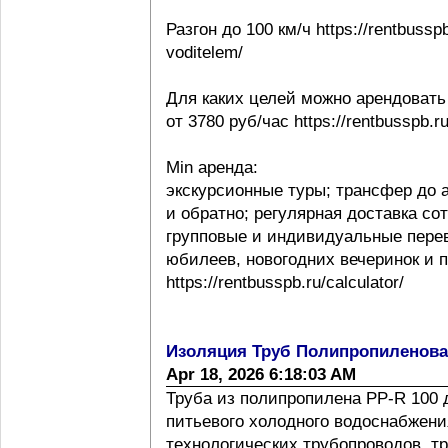
Разгон до 100 км/ч https://rentbussp
voditelem/
Для каких целей можно арендовать
от 3780 руб/час https://rentbusspb.r
Min аренда:
экскурсионные туры; трансфер до 
и обратно; регулярная доставка со
групповые и индивидуальные перев
юбилеев, новогодних вечеринок и 
https://rentbusspb.ru/calculator/
Изоляция Труб Полипропиленов
Apr 18, 2026 6:18:03 AM
Труба из полипропилена PP-R 100 
питьевого холодного водоснабжения
технологических трубопроводов, т