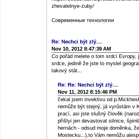
zhevatelnye-zuby/
Современные технологии
Re: Nechci být zlý....
Nov 10, 2012 8:47:39 AM
Co pořád melete o tom srdci Evropy, 
srdce, jedině že jste to myslel geograf
takový stát...
Re: Re: Nechci být zlý....
Nov 11, 2012 8:15:46 PM
čekal jsem invektivu od p.Mickhesh
nemůže být stejný, já vyrůstám v Kol
prací, asi jste slušný člověk (naro
přišlyi jen devastovat silnice, špini
hernách - odsud moje doměnka, že l
Mostecku...),to Vám nemůžu alespo