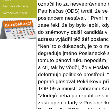
označil ho za nesvéprávného 
Kolínské obchody
Petr Nečas (ODS) tvrdil, že se
Nemocnice Kolín
poslancem nestával. " První 
zase řekl, že by bylo lepší, 
do sněmovny další kandidát v 
adresu vyjádřil též šéf posla
"Není to o důkazech, je to o mo
degraduje jméno Poslanecké s
tomuto pánovi ruku nepodám, 
a cti, tak by věděl, že v Pos
deformuje politické prostředí,
peprně glosoval Pekárkovu př
TOP 09 a ministr zahraničí Ka
"Zlodějů běhá po republice sp
zastoupení i tady v Poslanec