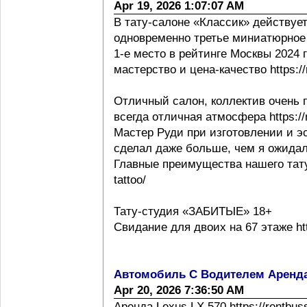
Apr 19, 2026 1:07:07 AM
В тату-салоне «Классик» действует
одновременно третье миниатюрное 
1-е место в рейтинге Москвы 2024 г h
мастерство и цена-качество https://m
Отличный салон, коллектив очень 
всегда отличная атмосфера https://m
Мастер Руди при изготовлении и эс
сделал даже больше, чем я ожидал
Главные преимущества нашего тату с
tattoo/
Тату-студия «ЗАБИТЫЕ» 18+
Свидание для двоих на 67 этаже http
Автомобиль С Водителем Аренд
Apr 20, 2026 7:36:50 AM
Аренда Lexus LX 570 https://rentbus