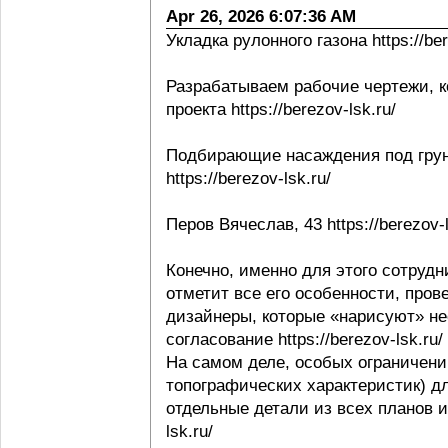
Apr 26, 2026 6:07:36 AM
Укладка рулонного газона https://ber
Разрабатываем рабочие чертежи, к
проекта https://berezov-lsk.ru/
Подбирающие насаждения под грунт
https://berezov-lsk.ru/
Перов Вячеслав, 43 https://berezov-l
Конечно, именно для этого сотрудни
отметит все его особенности, пров
дизайнеры, которые «нарисуют» не
согласование https://berezov-lsk.ru/
На самом деле, особых ограничени
топографических характеристик) д
отдельные детали из всех планов и 
lsk.ru/