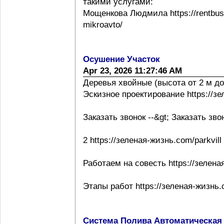
такими услугами:
Мощенкова Людмила https://rentbuss
mikroavto/
Осушение Участок
Apr 23, 2026 11:27:46 AM
Деревья хвойные (высота от 2 м до
Эскизное проектирование https://з
Заказать звонок --&gt; Заказать зво
2 https://зеленая-жизнь.com/parkvill
Работаем на совесть https://зелена
Этапы работ https://зеленая-жизнь.
Система Полива Автоматическая