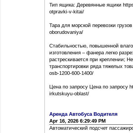
Тип ящика: Деревянные ящики https:
otpravki-v-kitai/
Тара для морской перевозки грузов 
oborudovaniya/
Стабильностью, повышенной влаго
изготовления – фанера легко разре
растрескивается при креплении; Н
транспортировки ряда тяжелых товаро
osb-1200-600-1400/
Цена по запросу Цена по запросу htt
irkutskuyu-oblast/
Аренда Автобуса Водителя
Apr 16, 2026 6:29:49 PM
Автоматический подсчет пассажиропо