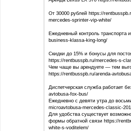
От 30000 рублей https://rentbusspb.
mercedes-sprinter-vip-white/
Ежедневный контроль транспорта и в
business-klassa-king-long/
Скидки до 15% и бонусы для посто
https://rentbusspb.ru/mercedes-s-cl
Чем чаще вы арендуете — тем выго
https://rentbusspb.ru/arenda-avtobusa
Диспетчерская служба работает без 
avtobusa-fox-bus/
Ежедневно с девяти утра до восьми 
microavtobusa-mercedes-classic-201
Для удобства существует возможно
формы обратной связи https://rentbu
white-s-voditelem/