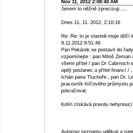
Nov 11, 2012 2:08:40 AM
Jenom to něžně zprecizuji.....
Dnes 11. 11. 2012, 2:10:16
Re: Re: to je vlastně moje dílčí 
9.11.2012 9:51:48
Pan Pekárek se postavil do řady
vzpomínejte : pan Miloš Zeman /
všemi přítel / pan Dr Cabrnoch e
opilý poslanec a přítel financí /
tchán pana Tluchoře , pan Dr. Le
pracovník klíčového průmyslu pan
pokračovat.
Kolín získává pravdu nehynoucí s
Autorovi seznamu uděkuji a jse