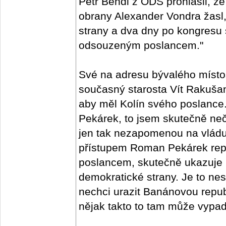
Petr Bendl z ODS prohlásil, že
obrany Alexander Vondra žasl,
strany a dva dny po kongresu
odsouzeným poslancem."
Své na adresu bývalého místo
současný starosta Vít Rakušan
aby měl Kolín svého poslanc
Pekárek, to jsem skutečně neč
jen tak nezapomenou na vlád
přístupem Roman Pekárek repre
poslancem, skutečně ukazuje 
demokratické strany. Je to nes
nechci urazit Banánovou republ
nějak takto to tam může vypada