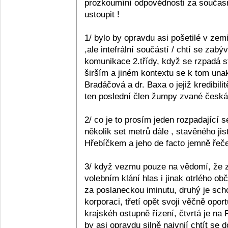
prozkoumíní odpovědnosti za současn
ustoupit !
1/ bylo by opravdu asi pošetilé v zemi
,ale intefrální součástí / chtí se zabý
komunikace 2.třídy, když se rzpadá s
širším a jiném kontextu se k tom unak
Bradáčová a dr. Baxa o jejiž kredibil
ten poslední člen žumpy zvané česká p
2/ co je to prosím jeden rozpadající se
několik set metrů dále , stavěného ji
Hřebíčkem a jeho de facto jemně řečen
3/ když vezmu pouze na vědomí, že z 
volebním klání hlas i jinak otrlého 
za poslaneckou iminutu, druhý je sc
korporaci, třetí opět svoji věčně opo
krajskéh ostupně řízení, čtvrtá je na
by asi opravdu silně naivnií chtít se 