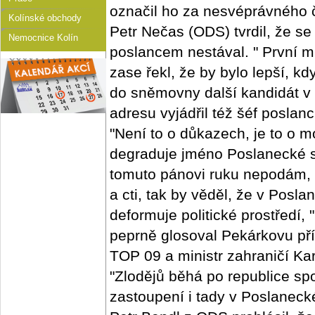
označil ho za nesvéprávného 
Kolínské obchody
Petr Nečas (ODS) tvrdil, že se
Nemocnice Kolín
poslancem nestával. " První 
zase řekl, že by bylo lepší, 
do sněmovny další kandidát v 
adresu vyjádřil též šéf posla
"Není to o důkazech, je to o mo
degraduje jméno Poslanecké s
tomuto pánovi ruku nepodám, 
a cti, tak by věděl, že v Pos
deformuje politické prostředí,
peprně glosoval Pekárkovu př
TOP 09 a ministr zahraničí Ka
"Zlodějů běhá po republice sp
zastoupení i tady v Poslanec