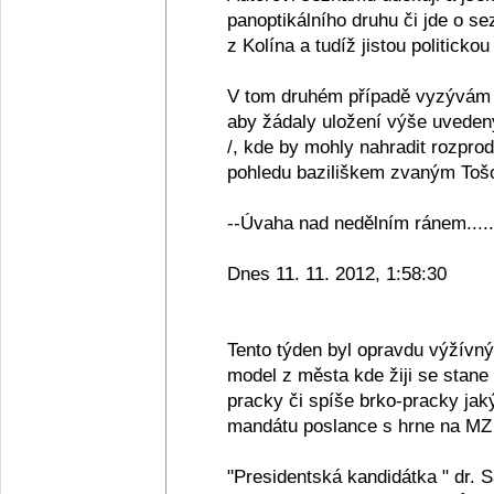
panoptikálního druhu či jde o se
z Kolína a tudíž jistou politickou
V tom druhém případě vyzývám 
aby žádaly uložení výše uveden
/, kde by mohly nahradit rozpro
pohledu baziliškem zvaným Tošov
--Úvaha nad nedělním ránem.....
Dnes 11. 11. 2012, 1:58:30
Tento týden byl opravdu výžívn
model z města kde žiji se stane
pracky či spíše brko-pracky jak
mandátu poslance s hrne na MZ 
"Presidentská kandidátka " dr. 