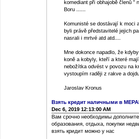
komediant při obhajobě členů "
Boru ......
Komunisté se dostávají k moci a
byli právě představitelé jejich pa
nasrali i mrtvé atd atd....
Mne dokonce napadlo, že kdyby
koně a kobyly, kteří a které ma
nebožítka odvést v povozu na k
vystoupím raději z rakve a dojdu
Jaroslav Kronus
Взять кредит наличными в МЕР
Dec 6, 2019 12:13:00 AM
Вам срочно необходимы дополните
образования, отдыха, покупки нед
взять кридит можно у нас