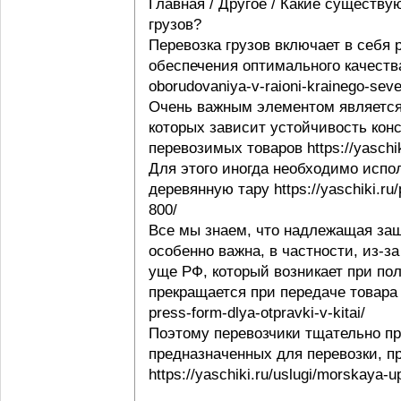
Главная / Другое / Какие существу
грузов?
Перевозка грузов включает в себя
обеспечения оптимального качества 
oborudovaniya-v-raioni-krainego-seve
Очень важным элементом является 
которых зависит устойчивость конс
перевозимых товаров https://yaschi
Для этого иногда необходимо испо
деревянную тару https://yaschiki.ru
800/
Все мы знаем, что надлежащая защ
особенно важна, в частности, из-з
уще РФ, который возникает при пол
прекращается при передаче товара п
press-form-dlya-otpravki-v-kitai/
Поэтому перевозчики тщательно пр
предназначенных для перевозки, п
https://yaschiki.ru/uslugi/morskaya-