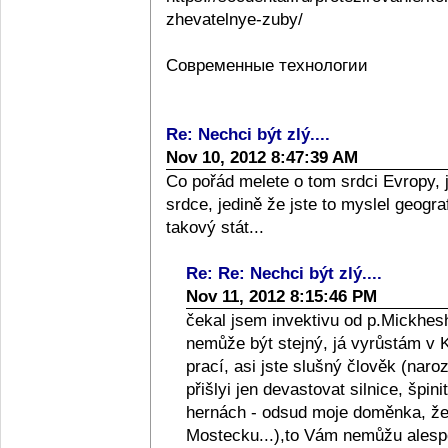
zhevatelnye-zuby/
Современные технологии
Re: Nechci být zlý....
Nov 10, 2012 8:47:39 AM
Co pořád melete o tom srdci Evropy, 
srdce, jedině že jste to myslel geograf
takový stát...
Re: Re: Nechci být zlý....
Nov 11, 2012 8:15:46 PM
čekal jsem invektivu od p.Mickhesh
nemůže být stejný, já vyrůstám v Kol
prací, asi jste slušný člověk (naro
přišlyi jen devastovat silnice, špini
hernách - odsud moje doměnka, že l
Mostecku...),to Vám nemůžu alespo