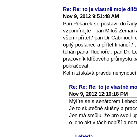
Re: Re: to je vlastně moje dílč
Nov 9, 2012 9:51:48 AM
Pan Pekárek se postavil do řady
vzpomínejte : pan Miloš Zeman /
všemi přítel / pan Dr Cabrnoch e
opilý poslanec a přítel financí /
tchán pana Tluchoře , pan Dr. Le
pracovník klíčového průmyslu pan
pokračovat.
Kolín získává pravdu nehynoucí
Re: Re: Re: to je vlastně moj
Nov 9, 2012 12:10:18 PM
Mýlíte se s senátorem Lebed
Je to skutečně slušný a praco
Jen má smůlu, že pro svoji up
o jeho aktivitách nepíší a ne
Lebeda