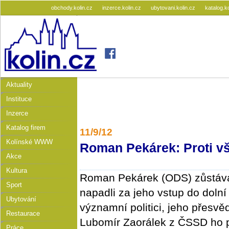
obchody.kolin.cz
inzerce.kolin.cz
ubytovani.kolin.cz
katalog.k
Aktuality
Instituce
Inzerce
Katalog firem
11/9/12
Kolínské WWW
Roman Pekárek: Proti v
Akce
Kultura
Roman Pekárek (ODS) zůstává
Sport
napadli za jeho vstup do doln
Ubytování
významní politici, jeho přesvěd
Restaurace
Lubomír Zaorálek z ČSSD ho p
Práce