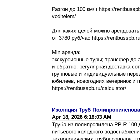
Разгон до 100 км/ч https://rentbussp
voditelem/
Для каких целей можно арендовать
от 3780 руб/час https://rentbusspb.r
Min аренда:
экскурсионные туры; трансфер до 
и обратно; регулярная доставка со
групповые и индивидуальные перев
юбилеев, новогодних вечеринок и 
https://rentbusspb.ru/calculator/
Изоляция Труб Полипропиленов
Apr 18, 2026 6:18:03 AM
Труба из полипропилена PP-R 100 
питьевого холодного водоснабжения
технологических трубопроводов, т