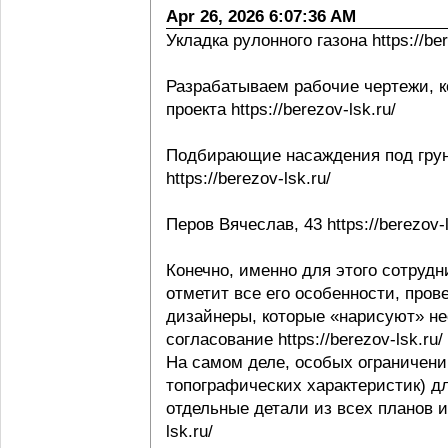
Apr 26, 2026 6:07:36 AM
Укладка рулонного газона https://ber
Разрабатываем рабочие чертежи, к
проекта https://berezov-lsk.ru/
Подбирающие насаждения под грунт
https://berezov-lsk.ru/
Перов Вячеслав, 43 https://berezov-l
Конечно, именно для этого сотрудни
отметит все его особенности, пров
дизайнеры, которые «нарисуют» не
согласование https://berezov-lsk.ru/
На самом деле, особых ограничени
топографических характеристик) д
отдельные детали из всех планов и 
lsk.ru/