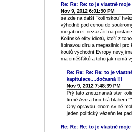
Re: Re: Re: to je vlastně moje 
Nov 9, 2012 6:01:50 PM
se zde na další "kolínskou" hvě
výhodně pod cenou do soukromýc
megaborec nezazářil na poslanec
Kolínské elity idiotů, kteří z toh
špinavou díru a megasilnici pro
koutů východní Evropy nevyjíma
maloměšťáků a toho jak nemá vy
Re: Re: Re: Re: to je vlastn
kapitulace....dočasná !!!
Nov 9, 2012 7:48:39 PM
Prý tato zneuznanaá star koli
firmě Ave a hrochtá blahem ""
Ony opravdu jenom svině moho
jeden politický vězeňn let p
Re: Re: Re: to je vlastně moje 