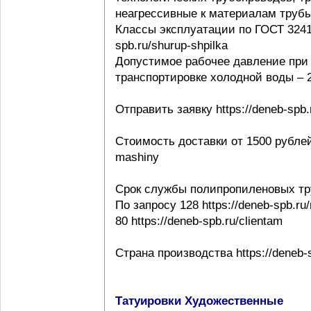
неагрессивные к материалам трубы ht
Классы эксплуатации по ГОСТ 32415-
spb.ru/shurup-shpilka
Допустимое рабочее давление при 
транспортировке холодной воды – 20
Отправить заявку https://deneb-spb.
Стоимость доставки от 1500 рублей h
mashiny
Срок службы полипропиленовых тр
По запросу 128 https://deneb-spb.ru
80 https://deneb-spb.ru/clientam
Страна производства https://deneb-sp
Татуировки Художественные