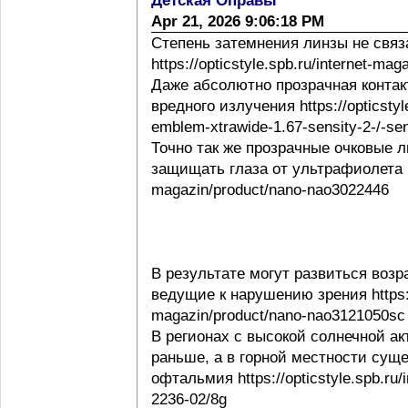
Детская Оправы
Apr 21, 2026 9:06:18 PM
Степень затемнения линзы не свя
https://opticstyle.spb.ru/internet-ma
Даже абсолютно прозрачная контак
вредного излучения https://opticstyl
emblem-xtrawide-1.67-sensity-2-/-sen
Точно так же прозрачные очковые
защищать глаза от ультрафиолета http
magazin/product/nano-nao3022446
В результате могут развиться воз
ведущие к нарушению зрения https://o
magazin/product/nano-nao3121050sc
В регионах с высокой солнечной а
раньше, а в горной местности сущ
офтальмия https://opticstyle.spb.ru/
2236-02/8g