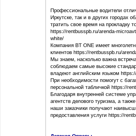
Профессиональные водители отлич
Иркутске, так и в других городах 
тратить свое время на прокладку т
https://rentbusspb.ru/arenda-microav
white/
Компания BT ONE имеет многолетн
клиентов https://rentbusspb.ru/aren
Мы знаем, насколько важна встреча
соблюдаем самые высокие стандар
владеют английским языком https://r
При необходимости помогут с багаж
персональной табличкой https://rentb
Благодаря внутренней системе упр
агентств делового туризма, а такж
наши заказчики получают наивысши
предоставления услуги https://rentb