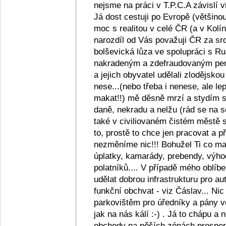
nejsme na práci v T.P.C.A závislí v
Já dost cestuji po Evropě (většino
moc s realitou v celé ČR (a v Kolín
narozdíl od Vás považuji ČR za srd
bolševická lůza ve spolupráci s R
nakradeným a zdefraudovaným pen
a jejich obyvatel udělali zlodějsko
nese...(nebo třeba i nenese, ale lep
makat!!) mě děsně mrzí a stydím se z
daně, nekradu a nelžu (rád se na s
také v civiliovaném čistém městě se
to, prostě to chce jen pracovat a
nezměníme nic!!! Bohužel Ti co maj
úplatky, kamarády, prebendy, výho
polatníků.... V případě mého oblíb
udělat dobrou infrastrukturu pro au
funkční obchvat - viz Čáslav... Ni
parkovištěm pro úředníky a pány ve
jak na nás kálí :-) . Já to chápu a
obchody na pěších zónách prosperu