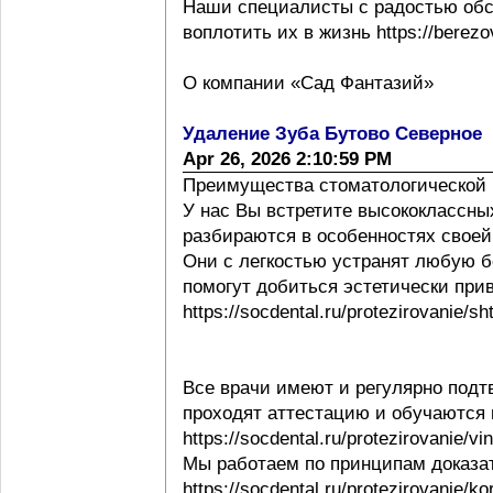
Наши специалисты с радостью обс
воплотить их в жизнь https://berezov
О компании «Сад Фантазий»
Удаление Зуба Бутово Северное
Apr 26, 2026 2:10:59 PM
Преимущества стоматологической 
У нас Вы встретите высококлассны
разбираются в особенностях своей ра
Они с легкостью устранят любую б
помогут добиться эстетически при
https://socdental.ru/protezirovanie/sh
Все врачи имеют и регулярно под
проходят аттестацию и обучаются
https://socdental.ru/protezirovanie/v
Мы работаем по принципам доказ
https://socdental.ru/protezirovanie/ko