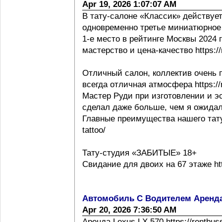
Apr 19, 2026 1:07:07 AM
В тату-салоне «Классик» действует
одновременно третье миниатюрное 
1-е место в рейтинге Москвы 2024 г h
мастерство и цена-качество https://m
Отличный салон, коллектив очень 
всегда отличная атмосфера https://m
Мастер Руди при изготовлении и эс
сделал даже больше, чем я ожидал
Главные преимущества нашего тату с
tattoo/
Тату-студия «ЗАБИТЫЕ» 18+
Свидание для двоих на 67 этаже http
Автомобиль С Водителем Аренд
Apr 20, 2026 7:36:50 AM
Аренда Lexus LX 570 https://rentbus