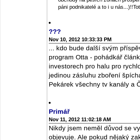
páni podnikatelé a to i u nás...)!!T
???
Nov 10, 2012 10:33:33 PM
... kdo bude další svým příspě
program Otta - pohádkář člán
investorech pro halu pro rych
jedinou zásluhu zboření špícharu
Pekárek všechny tv kanály a ČR
Primář
Nov 11, 2012 11:02:18 AM
Nikdy jsem neměl důvod se vy
objevuje. Ale pokud nějaký z