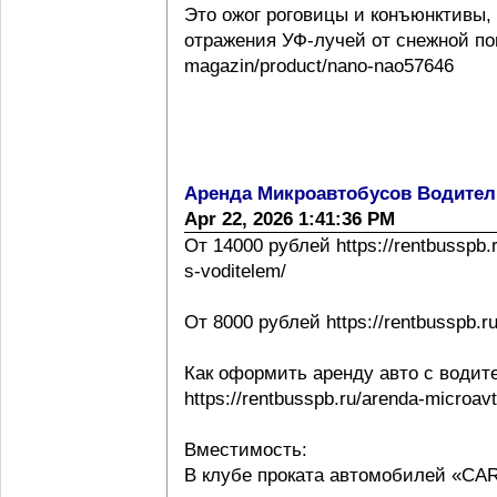
Это ожог роговицы и конъюнктивы,
отражения УФ-лучей от снежной повер
magazin/product/nano-nao57646
Аренда Микроавтобусов Водител
Apr 22, 2026 1:41:36 PM
От 14000 рублей https://rentbusspb.
s-voditelem/
От 8000 рублей https://rentbusspb.r
Как оформить аренду авто с водит
https://rentbusspb.ru/arenda-microa
Вместимость:
В клубе проката автомобилей «CA