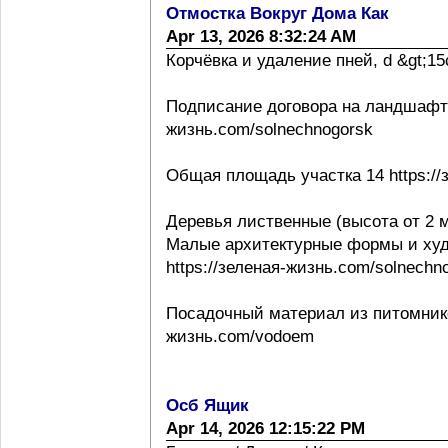
Отмостка Вокруг Дома Как
Apr 13, 2026 8:32:24 AM
Корчёвка и удаление пней, d &gt;15с
Подписание договора на ландшафтно
жизнь.com/solnechnogorsk
Общая площадь участка 14 https://
Деревья лиственные (высота от 2 м
Малые архитектурные формы и ху
https://зеленая-жизнь.com/solnechn
Посадочный материал из питомнико
жизнь.com/vodoem
Осб Ящик
Apr 14, 2026 12:15:22 PM