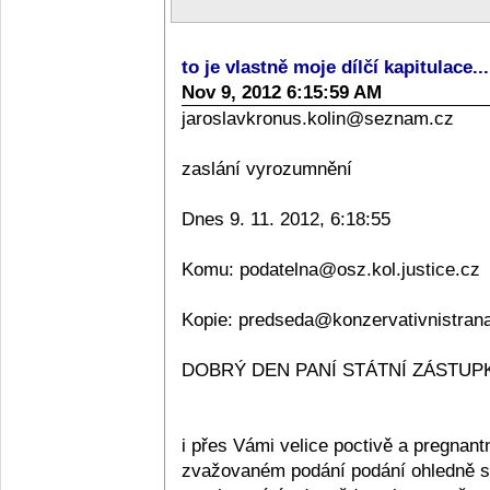
to je vlastně moje dílčí kapitulace..
Nov 9, 2012 6:15:59 AM
jaroslavkronus.kolin@seznam.cz
zaslání vyrozumnění
Dnes 9. 11. 2012, 6:18:55
Komu: podatelna@osz.kol.justice.cz
Kopie: predseda@konzervativnistran
DOBRÝ DEN PANÍ STÁTNÍ ZÁSTUPKY
i přes Vámi velice poctivě a pregnan
zvažovaném podání podání ohledně sta