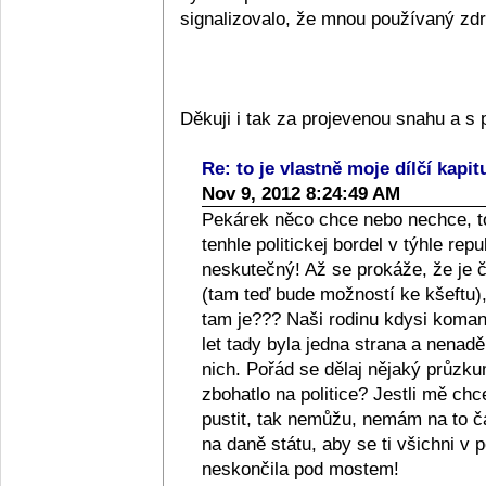
signalizovalo, že mnou používaný zdra
Děkuji i tak za projevenou snahu a 
Re: to je vlastně moje dílčí kapit
Nov 9, 2012 8:24:49 AM
Pekárek něco chce nebo nechce, to
tenhle politickej bordel v týhle repub
neskutečný! Až se prokáže, že je či
(tam teď bude možností ke kšeftu), 
tam je??? Naši rodinu kdysi komanči
let tady byla jedna strana a nenad
nich. Pořád se dělaj nějaký průzkum
zbohatlo na politice? Jestli mě ch
pustit, tak nemůžu, nemám na to 
na daně státu, aby se ti všichni v p
neskončila pod mostem!