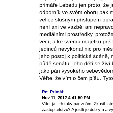
primáře Lebedu jen proto, že j
odborník ve svém oboru pak m
velice slušným přístupem oprav
není ani ve vazbě, ani nepra
mediálními prostředky, protož
věcí, a ke svému majetku přišel
jedinců nevykonal nic pro měs
jeho postoj k politické scéně,
půdě senátu, jeho děti se živí
jako pán vysokého sebevědomí,
Věřte, že vím o čem píšu. Tyt
Re: Primář
Nov 11, 2012 4:41:50 PM
Víte, já jich taky pár znám. Zkusil j
zastupitelstvu? A jestli je dobrým a 