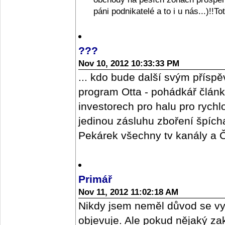
páni podnikatelé a to i u nás...)!!T
???
Nov 10, 2012 10:33:33 PM
... kdo bude další svým příspě
program Otta - pohádkář člán
investorech pro halu pro rych
jedinou zásluhu zboření špícharu
Pekárek všechny tv kanály a ČR
Primář
Nov 11, 2012 11:02:18 AM
Nikdy jsem neměl důvod se vy
objevuje. Ale pokud nějaký z