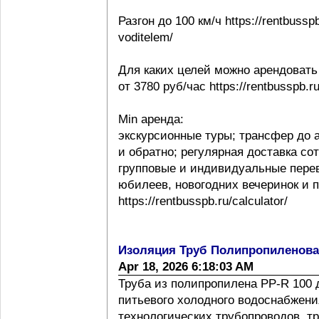
Разгон до 100 км/ч https://rentbussp
voditelem/
Для каких целей можно арендовать
от 3780 руб/час https://rentbusspb.r
Min аренда:
экскурсионные туры; трансфер до 
и обратно; регулярная доставка со
групповые и индивидуальные перев
юбилеев, новогодних вечеринок и 
https://rentbusspb.ru/calculator/
Изоляция Труб Полипропиленов
Apr 18, 2026 6:18:03 AM
Труба из полипропилена PP-R 100 
питьевого холодного водоснабжения
технологических трубопроводов, т