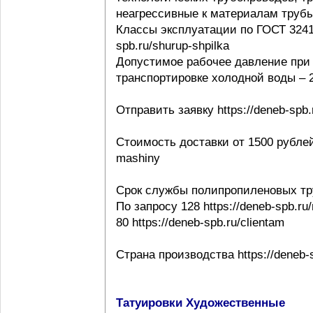
неагрессивные к материалам трубы ht
Классы эксплуатации по ГОСТ 32415-
spb.ru/shurup-shpilka
Допустимое рабочее давление при 
транспортировке холодной воды – 20
Отправить заявку https://deneb-spb.
Стоимость доставки от 1500 рублей h
mashiny
Срок службы полипропиленовых тр
По запросу 128 https://deneb-spb.ru
80 https://deneb-spb.ru/clientam
Страна производства https://deneb-sp
Татуировки Художественные