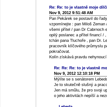
Re: Re: to je vlastně moje dílč
Nov 9, 2012 9:51:48 AM
Pan Pekárek se postavil do řady
vzpomínejte : pan Miloš Zeman /
všemi přítel / pan Dr Cabrnoch e
opilý poslanec a přítel financí /
tchán pana Tluchoře , pan Dr. Le
pracovník klíčového průmyslu pan
pokračovat.
Kolín získává pravdu nehynoucí
Re: Re: Re: to je vlastně moj
Nov 9, 2012 12:10:18 PM
Mýlíte se s senátorem Lebed
Je to skutečně slušný a praco
Jen má smůlu, že pro svoji up
o jeho aktivitách nepíší a ne
Lebeda