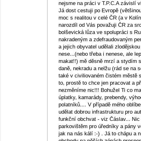
nejsme na práci v T.P.C.A závislí v
Já dost cestuji po Evropě (většino
moc s realitou v celé ČR (a v Kolín
narozdíl od Vás považuji ČR za srd
bolševická lůza ve spolupráci s R
nakradeným a zdefraudovaným pen
a jejich obyvatel udělali zlodějsko
nese...(nebo třeba i nenese, ale lep
makat!!) mě děsně mrzí a stydím se z
daně, nekradu a nelžu (rád se na s
také v civiliovaném čistém městě se
to, prostě to chce jen pracovat a
nezměníme nic!!! Bohužel Ti co maj
úplatky, kamarády, prebendy, výho
polatníků.... V případě mého oblíb
udělat dobrou infrastrukturu pro au
funkční obchvat - viz Čáslav... Ni
parkovištěm pro úředníky a pány ve
jak na nás kálí :-) . Já to chápu a
obchody na pěších zónách prosperu