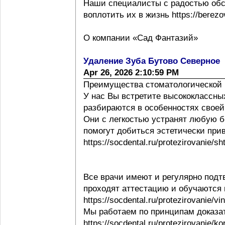
Наши специалисты с радостью обс
воплотить их в жизнь https://berezov
О компании «Сад Фантазий»
Удаление Зуба Бутово Северное
Apr 26, 2026 2:10:59 PM
Преимущества стоматологической 
У нас Вы встретите высококлассны
разбираются в особенностях своей ра
Они с легкостью устранят любую б
помогут добиться эстетически при
https://socdental.ru/protezirovanie/sh
Все врачи имеют и регулярно под
проходят аттестацию и обучаются
https://socdental.ru/protezirovanie/v
Мы работаем по принципам доказ
https://socdental.ru/protezirovanie/ko