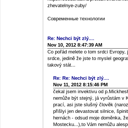
zhevatelnye-zuby/
Современные технологии
Re: Nechci být zlý....
Nov 10, 2012 8:47:39 AM
Co pořád melete o tom srdci Evropy, 
srdce, jedině že jste to myslel geograf
takový stát...
Re: Re: Nechci být zlý....
Nov 11, 2012 8:15:46 PM
čekal jsem invektivu od p.Mickhesh
nemůže být stejný, já vyrůstám v Kol
prací, asi jste slušný člověk (naro
přišlyi jen devastovat silnice, špini
hernách - odsud moje doměnka, že l
Mostecku...),to Vám nemůžu alespo