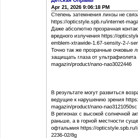
Детская Оправы
Apr 21, 2026 9:06:18 PM
Степень затемнения линзы не свя
https://opticstyle.spb.ru/internet-ma
Даже абсолютно прозрачная контак
вредного излучения https://opticstyl
emblem-xtrawide-1.67-sensity-2-/-sen
Точно так же прозрачные очковые
защищать глаза от ультрафиолета http
magazin/product/nano-nao3022446
В результате могут развиться воз
ведущие к нарушению зрения https://o
magazin/product/nano-nao3121050sc
В регионах с высокой солнечной а
раньше, а в горной местности сущ
офтальмия https://opticstyle.spb.ru/
2236-02/8g