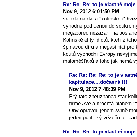
Re: Re: Re: to je vlastně moje 
Nov 9, 2012 6:01:50 PM
se zde na další "kolínskou" hvě
výhodně pod cenou do soukromýc
megaborec nezazářil na poslanec
Kolínské elity idiotů, kteří z toh
špinavou díru a megasilnici pro
koutů východní Evropy nevyjíma
maloměšťáků a toho jak nemá vy
Re: Re: Re: Re: to je vlastn
kapitulace....dočasná !!!
Nov 9, 2012 7:48:39 PM
Prý tato zneuznanaá star koli
firmě Ave a hrochtá blahem ""
Ony opravdu jenom svině moho
jeden politický vězeňn let p
Re: Re: Re: to je vlastně moje 