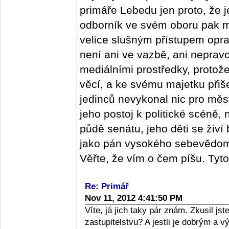
primáře Lebedu jen proto, že j
odborník ve svém oboru pak m
velice slušným přístupem oprav
není ani ve vazbě, ani nepra
mediálními prostředky, protož
věcí, a ke svému majetku přišel
jedinců nevykonal nic pro měs
jeho postoj k politické scéně,
půdě senátu, jeho děti se živí
jako pán vysokého sebevědomí,
Věřte, že vím o čem píšu. Tyt
Re: Primář
Nov 11, 2012 4:41:50 PM
Víte, já jich taky pár znám. Zkusil j
zastupitelstvu? A jestli je dobrým a 