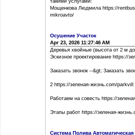
такими услугами:
Мощенкова Людмила https://rentbuss
mikroavto/
Осушение Участок
Apr 23, 2026 11:27:46 AM
Деревья хвойные (высота от 2 м до
Эскизное проектирование https://з
Заказать звонок --&gt; Заказать зво
2 https://зеленая-жизнь.com/parkvill
Работаем на совесть https://зелена
Этапы работ https://зеленая-жизнь.
Система Полива Автоматическая