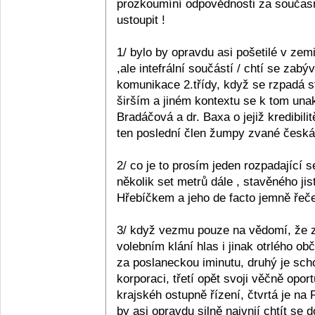
prozkoumíní odpovědnosti za současn
ustoupit !
1/ bylo by opravdu asi pošetilé v zemi
,ale intefrální součástí / chtí se zabý
komunikace 2.třídy, když se rzpadá s
širším a jiném kontextu se k tom unak
Bradáčová a dr. Baxa o jejiž kredibil
ten poslední člen žumpy zvané česká p
2/ co je to prosím jeden rozpadající se
několik set metrů dále , stavěného ji
Hřebíčkem a jeho de facto jemně řečen
3/ když vezmu pouze na vědomí, že z 
volebním klání hlas i jinak otrlého 
za poslaneckou iminutu, druhý je sc
korporaci, třetí opět svoji věčně opo
krajskéh ostupně řízení, čtvrtá je na
by asi opravdu silně naivnií chtít se 