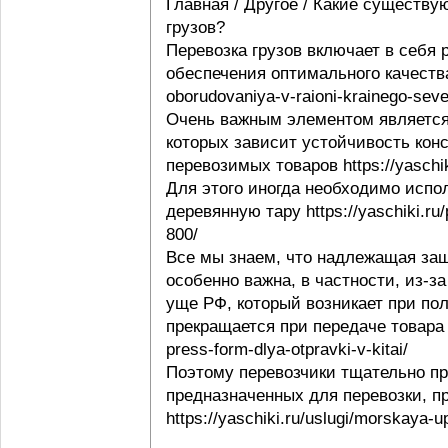
Главная / Другое / Какие существу
грузов?
Перевозка грузов включает в себя
обеспечения оптимального качества 
oborudovaniya-v-raioni-krainego-seve
Очень важным элементом является 
которых зависит устойчивость конс
перевозимых товаров https://yaschi
Для этого иногда необходимо испо
деревянную тару https://yaschiki.ru
800/
Все мы знаем, что надлежащая защ
особенно важна, в частности, из-з
уще РФ, который возникает при пол
прекращается при передаче товара п
press-form-dlya-otpravki-v-kitai/
Поэтому перевозчики тщательно пр
предназначенных для перевозки, п
https://yaschiki.ru/uslugi/morskaya-