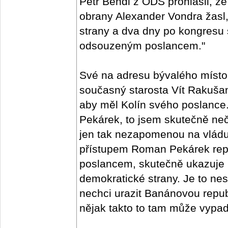
Petr Bendl z ODS prohlásil, že
obrany Alexander Vondra žasl,
strany a dva dny po kongresu
odsouzeným poslancem."
Své na adresu bývalého místo
současný starosta Vít Rakušan
aby měl Kolín svého poslanc
Pekárek, to jsem skutečně neč
jen tak nezapomenou na vlád
přístupem Roman Pekárek repre
poslancem, skutečně ukazuje 
demokratické strany. Je to nes
nechci urazit Banánovou republ
nějak takto to tam může vypada