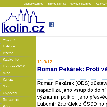
obchody.kolin.cz
inzerce.kolin.cz
ubytovani.kolin.cz
katalog.k
Aktuality
Instituce
Inzerce
Katalog firem
11/9/12
Kolínské WWW
Roman Pekárek: Proti v
Akce
Kultura
Roman Pekárek (ODS) zůstává
Sport
napadli za jeho vstup do doln
Ubytování
významní politici, jeho přesvěd
Restaurace
Lubomír Zaorálek z ČSSD ho p
Práce