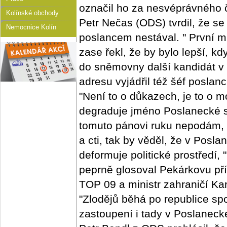
označil ho za nesvéprávného 
Kolínské obchody
Petr Nečas (ODS) tvrdil, že se
Nemocnice Kolín
poslancem nestával. " První 
zase řekl, že by bylo lepší, 
do sněmovny další kandidát v 
adresu vyjádřil též šéf posla
"Není to o důkazech, je to o mo
degraduje jméno Poslanecké s
tomuto pánovi ruku nepodám, 
a cti, tak by věděl, že v Pos
deformuje politické prostředí,
peprně glosoval Pekárkovu př
TOP 09 a ministr zahraničí Ka
"Zlodějů běhá po republice sp
zastoupení i tady v Poslanec