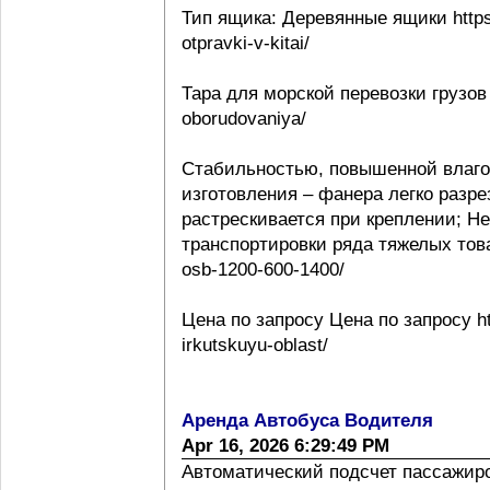
Тип ящика: Деревянные ящики https:
otpravki-v-kitai/
Тара для морской перевозки грузов 
oborudovaniya/
Стабильностью, повышенной влаго
изготовления – фанера легко разре
растрескивается при креплении; Н
транспортировки ряда тяжелых товаро
osb-1200-600-1400/
Цена по запросу Цена по запросу htt
irkutskuyu-oblast/
Аренда Автобуса Водителя
Apr 16, 2026 6:29:49 PM
Автоматический подсчет пассажиропо