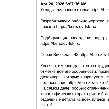
Apr 26, 2026 6:07:36 AM
Укладка рулонного газона https://ber
Разрабатываем рабочие чертежи, к
проекта https://berezov-lsk.ru/
Подбирающие насаждения под грунт
https://berezov-lsk.ru/
Перов Вячеслав, 43 https://berezov-l
Конечно, именно для этого сотрудни
отметит все его особенности, пров
дизайнеры, которые «нарисуют» не
согласование https://berezov-lsk.ru/
На самом деле, особых ограничени
топографических характеристик) д
отдельные детали из всех планов и 
lsk.ru/