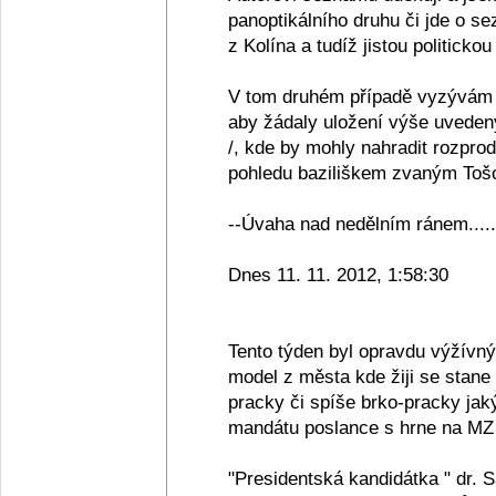
panoptikálního druhu či jde o se
z Kolína a tudíž jistou politickou
V tom druhém případě vyzývám 
aby žádaly uložení výše uveden
/, kde by mohly nahradit rozpro
pohledu baziliškem zvaným Tošov
--Úvaha nad nedělním ránem.....
Dnes 11. 11. 2012, 1:58:30
Tento týden byl opravdu výžívn
model z města kde žiji se stane
pracky či spíše brko-pracky jak
mandátu poslance s hrne na MZ 
"Presidentská kandidátka " dr. 