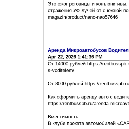
Это ожог роговицы и конъюнктивы,
отражения УФ-лучей от снежной повер
magazin/product/nano-nao57646
Аренда Микроавтобусов Водител
Apr 22, 2026 1:41:36 PM
От 14000 рублей https://rentbusspb.
s-voditelem/
От 8000 рублей https://rentbusspb.r
Как оформить аренду авто с водит
https://rentbusspb.ru/arenda-microa
Вместимость:
В клубе проката автомобилей «CA