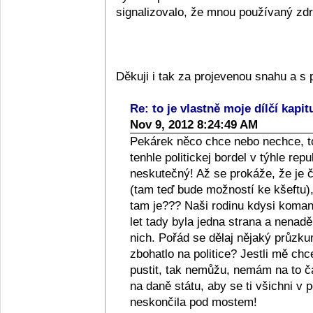
signalizovalo, že mnou používaný zdra
Děkuji i tak za projevenou snahu a 
Re: to je vlastně moje dílčí kapit
Nov 9, 2012 8:24:49 AM
Pekárek něco chce nebo nechce, to
tenhle politickej bordel v týhle repub
neskutečný! Až se prokáže, že je či
(tam teď bude možností ke kšeftu), 
tam je??? Naši rodinu kdysi komanči
let tady byla jedna strana a nenad
nich. Pořád se dělaj nějaký průzkum
zbohatlo na politice? Jestli mě ch
pustit, tak nemůžu, nemám na to 
na daně státu, aby se ti všichni v p
neskončila pod mostem!