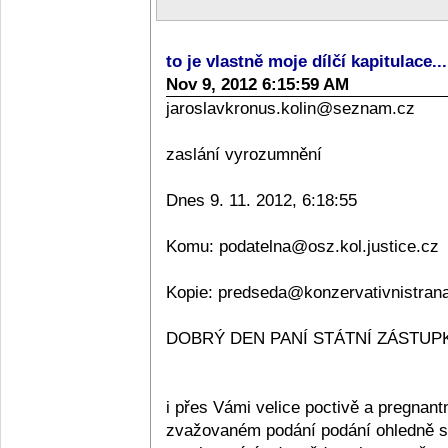
to je vlastně moje dílčí kapitulace..
Nov 9, 2012 6:15:59 AM
jaroslavkronus.kolin@seznam.cz
zaslání vyrozumnění
Dnes 9. 11. 2012, 6:18:55
Komu: podatelna@osz.kol.justice.cz
Kopie: predseda@konzervativnistran
DOBRÝ DEN PANÍ STÁTNÍ ZÁSTUPKY
i přes Vámi velice poctivě a pregnan
zvažovaném podání podání ohledně sta