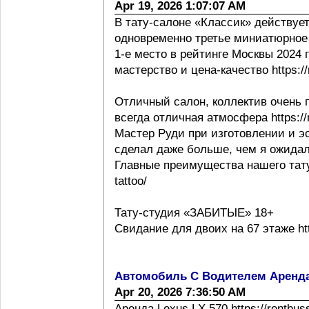
Apr 19, 2026 1:07:07 AM
В тату-салоне «Классик» действует
одновременно третье миниатюрное 
1-е место в рейтинге Москвы 2024 г h
мастерство и цена-качество https://m
Отличный салон, коллектив очень 
всегда отличная атмосфера https://m
Мастер Руди при изготовлении и эс
сделал даже больше, чем я ожидал
Главные преимущества нашего тату с
tattoo/
Тату-студия «ЗАБИТЫЕ» 18+
Свидание для двоих на 67 этаже http
Автомобиль С Водителем Аренд
Apr 20, 2026 7:36:50 AM
Аренда Lexus LX 570 https://rentbus