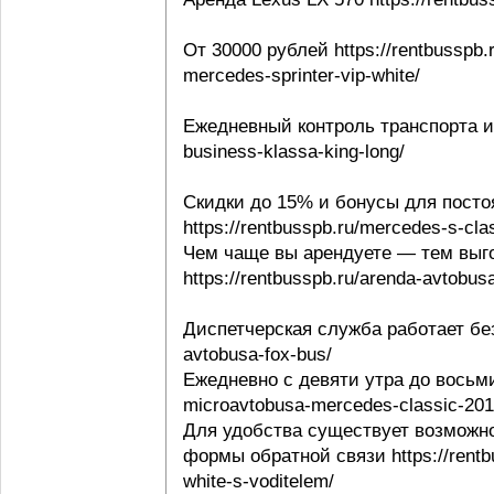
От 30000 рублей https://rentbusspb.
mercedes-sprinter-vip-white/
Ежедневный контроль транспорта и в
business-klassa-king-long/
Скидки до 15% и бонусы для посто
https://rentbusspb.ru/mercedes-s-cl
Чем чаще вы арендуете — тем выго
https://rentbusspb.ru/arenda-avtobusa
Диспетчерская служба работает без 
avtobusa-fox-bus/
Ежедневно с девяти утра до восьми 
microavtobusa-mercedes-classic-201
Для удобства существует возможно
формы обратной связи https://rentbu
white-s-voditelem/