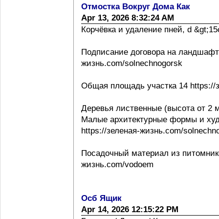
Отмостка Вокруг Дома Как
Apr 13, 2026 8:32:24 AM
Корчёвка и удаление пней, d &gt;15с
Подписание договора на ландшафтно
жизнь.com/solnechnogorsk
Общая площадь участка 14 https://
Деревья лиственные (высота от 2 м
Малые архитектурные формы и ху
https://зеленая-жизнь.com/solnechn
Посадочный материал из питомнико
жизнь.com/vodoem
Осб Ящик
Apr 14, 2026 12:15:22 PM