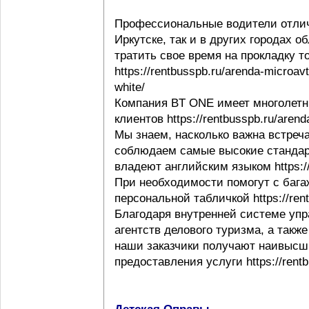
Профессиональные водители отлич
Иркутске, так и в других городах 
тратить свое время на прокладку т
https://rentbusspb.ru/arenda-microav
white/
Компания BT ONE имеет многолетн
клиентов https://rentbusspb.ru/aren
Мы знаем, насколько важна встреча
соблюдаем самые высокие стандар
владеют английским языком https://r
При необходимости помогут с багаж
персональной табличкой https://rentb
Благодаря внутренней системе упр
агентств делового туризма, а такж
наши заказчики получают наивысши
предоставления услуги https://rentb