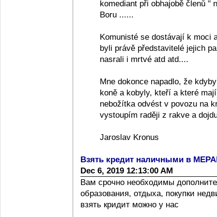
komediant při obhajobě členů "
Boru ......
Komunisté se dostávají k moci a
byli právě představitelé jejich pa
nasrali i mrtvé atd atd....
Mne dokonce napadlo, že kdyby
koně a kobyly, kteří a které ma
nebožítka odvést v povozu na k
vystoupím raději z rakve a dojdu
Jaroslav Kronus
Взять кредит наличными в МЕР
Dec 6, 2019 12:13:00 AM
Вам срочно необходимы дополните
образования, отдыха, покупки нед
взять кридит можно у нас