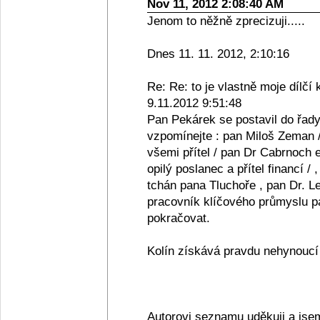
Nov 11, 2012 2:08:40 AM
Jenom to něžně zprecizuji.....
Dnes 11. 11. 2012, 2:10:16
Re: Re: to je vlastně moje dílčí 
9.11.2012 9:51:48
Pan Pekárek se postavil do řady
vzpomínejte : pan Miloš Zeman /
všemi přítel / pan Dr Cabrnoch e
opilý poslanec a přítel financí /
tchán pana Tluchoře , pan Dr. Le
pracovník klíčového průmyslu pan
pokračovat.
Kolín získává pravdu nehynoucí s
Autorovi seznamu uděkuji a jse