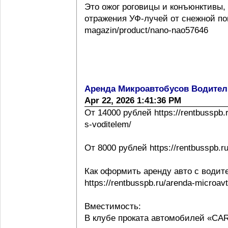
Это ожог роговицы и конъюнктивы,
отражения УФ-лучей от снежной повер
magazin/product/nano-nao57646
Аренда Микроавтобусов Водител
Apr 22, 2026 1:41:36 PM
От 14000 рублей https://rentbusspb.
s-voditelem/
От 8000 рублей https://rentbusspb.r
Как оформить аренду авто с водит
https://rentbusspb.ru/arenda-microa
Вместимость:
В клубе проката автомобилей «CA