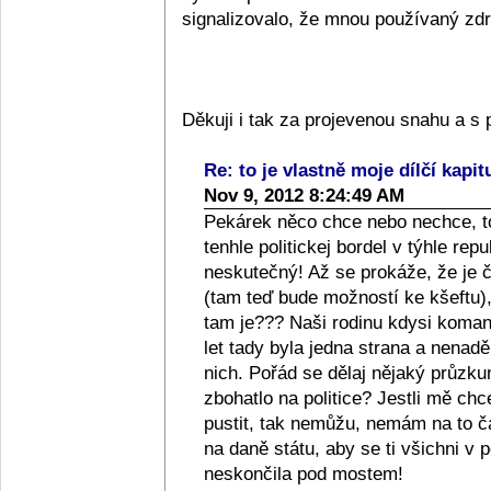
signalizovalo, že mnou používaný zdra
Děkuji i tak za projevenou snahu a 
Re: to je vlastně moje dílčí kapit
Nov 9, 2012 8:24:49 AM
Pekárek něco chce nebo nechce, to
tenhle politickej bordel v týhle repub
neskutečný! Až se prokáže, že je či
(tam teď bude možností ke kšeftu), 
tam je??? Naši rodinu kdysi komanči
let tady byla jedna strana a nenad
nich. Pořád se dělaj nějaký průzkum
zbohatlo na politice? Jestli mě ch
pustit, tak nemůžu, nemám na to 
na daně státu, aby se ti všichni v p
neskončila pod mostem!