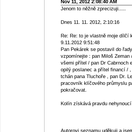
Nov 11, 2012 2:08:40 AM
Jenom to něžně zprecizuji.....
Dnes 11. 11. 2012, 2:10:16
Re: Re: to je vlastně moje dílčí 
9.11.2012 9:51:48
Pan Pekárek se postavil do řady
vzpomínejte : pan Miloš Zeman /
všemi přítel / pan Dr Cabrnoch e
opilý poslanec a přítel financí /
tchán pana Tluchoře , pan Dr. Le
pracovník klíčového průmyslu pan
pokračovat.
Kolín získává pravdu nehynoucí s
Autorovi seznamu uděkuji a jse