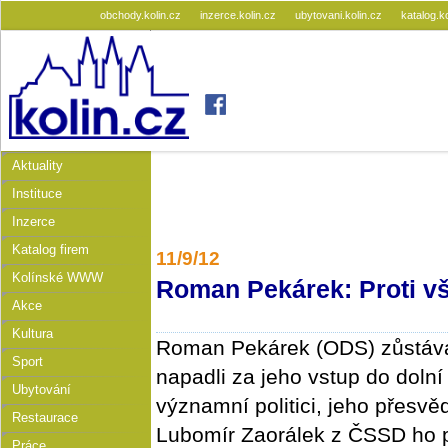
obchody.kolin.cz
inzerce.kolin.cz
ubytovani.kolin.cz
katalog.k
Aktuality
Instituce
Inzerce
Katalog firem
11/9/12
Kolínské WWW
Roman Pekárek: Proti v
Akce
Kultura
Roman Pekárek (ODS) zůstává
Sport
napadli za jeho vstup do doln
Ubytování
významní politici, jeho přesvěd
Restaurace
Lubomír Zaorálek z ČSSD ho p
Práce