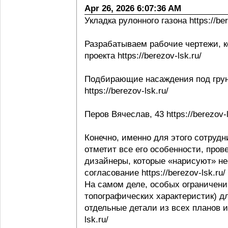
Apr 26, 2026 6:07:36 AM
Укладка рулонного газона https://ber
Разрабатываем рабочие чертежи, к
проекта https://berezov-lsk.ru/
Подбирающие насаждения под грунт
https://berezov-lsk.ru/
Перов Вячеслав, 43 https://berezov-l
Конечно, именно для этого сотрудни
отметит все его особенности, пров
дизайнеры, которые «нарисуют» не
согласование https://berezov-lsk.ru/
На самом деле, особых ограничени
топографических характеристик) д
отдельные детали из всех планов и 
lsk.ru/