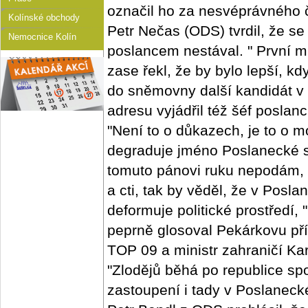
označil ho za nesvéprávného 
Kolínské obchody
Petr Nečas (ODS) tvrdil, že se
Nemocnice Kolín
poslancem nestával. " První 
zase řekl, že by bylo lepší, 
do sněmovny další kandidát v 
adresu vyjádřil též šéf posla
"Není to o důkazech, je to o mo
degraduje jméno Poslanecké s
tomuto pánovi ruku nepodám, 
a cti, tak by věděl, že v Pos
deformuje politické prostředí,
peprně glosoval Pekárkovu př
TOP 09 a ministr zahraničí Ka
"Zlodějů běhá po republice sp
zastoupení i tady v Poslanec