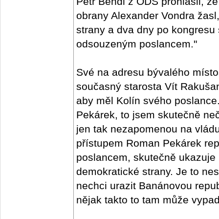
Petr Bendl z ODS prohlásil, že
obrany Alexander Vondra žasl,
strany a dva dny po kongresu
odsouzeným poslancem."
Své na adresu bývalého místo
současný starosta Vít Rakušan
aby měl Kolín svého poslanc
Pekárek, to jsem skutečně neč
jen tak nezapomenou na vlád
přístupem Roman Pekárek repre
poslancem, skutečně ukazuje 
demokratické strany. Je to nes
nechci urazit Banánovou republ
nějak takto to tam může vypada