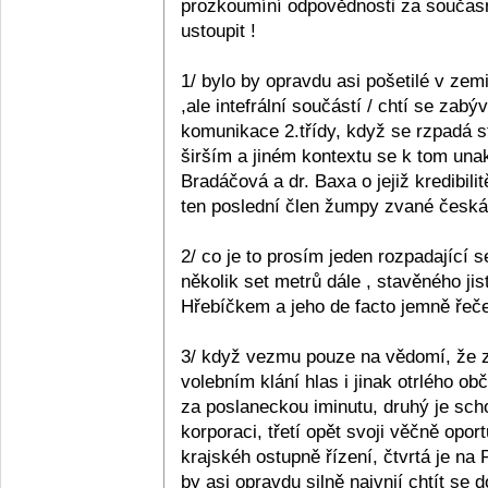
prozkoumíní odpovědnosti za současn
ustoupit !
1/ bylo by opravdu asi pošetilé v zemi
,ale intefrální součástí / chtí se zabý
komunikace 2.třídy, když se rzpadá s
širším a jiném kontextu se k tom unak
Bradáčová a dr. Baxa o jejiž kredibil
ten poslední člen žumpy zvané česká p
2/ co je to prosím jeden rozpadající se
několik set metrů dále , stavěného ji
Hřebíčkem a jeho de facto jemně řečen
3/ když vezmu pouze na vědomí, že z 
volebním klání hlas i jinak otrlého 
za poslaneckou iminutu, druhý je sc
korporaci, třetí opět svoji věčně opo
krajskéh ostupně řízení, čtvrtá je na
by asi opravdu silně naivnií chtít se 