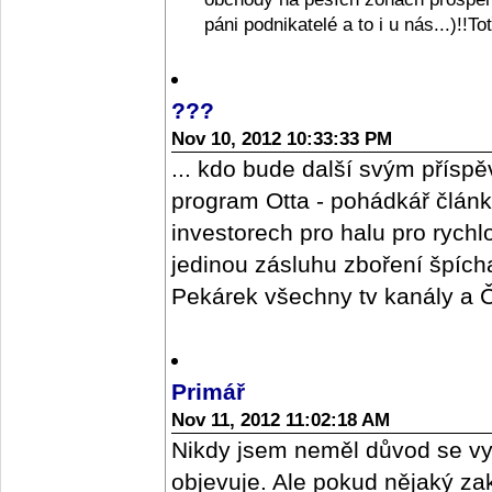
páni podnikatelé a to i u nás...)!!T
???
Nov 10, 2012 10:33:33 PM
... kdo bude další svým příspě
program Otta - pohádkář člán
investorech pro halu pro rych
jedinou zásluhu zboření špícharu
Pekárek všechny tv kanály a ČR
Primář
Nov 11, 2012 11:02:18 AM
Nikdy jsem neměl důvod se vy
objevuje. Ale pokud nějaký z