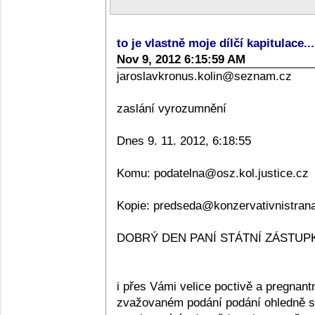
to je vlastně moje dílčí kapitulace..
Nov 9, 2012 6:15:59 AM
jaroslavkronus.kolin@seznam.cz
zaslání vyrozumnění
Dnes 9. 11. 2012, 6:18:55
Komu: podatelna@osz.kol.justice.cz
Kopie: predseda@konzervativnistran
DOBRÝ DEN PANÍ STÁTNÍ ZÁSTUPKY
i přes Vámi velice poctivě a pregnan
zvažovaném podání podání ohledně sta