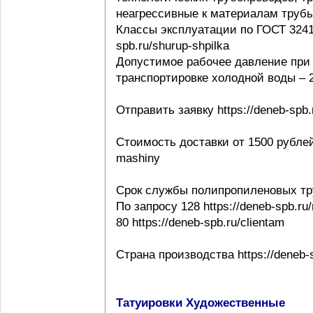
неагрессивные к материалам трубы ht
Классы эксплуатации по ГОСТ 32415-
spb.ru/shurup-shpilka
Допустимое рабочее давление при 
транспортировке холодной воды – 20
Отправить заявку https://deneb-spb.
Стоимость доставки от 1500 рублей h
mashiny
Срок службы полипропиленовых тр
По запросу 128 https://deneb-spb.ru
80 https://deneb-spb.ru/clientam
Страна производства https://deneb-sp
Татуировки Художественные