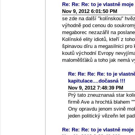
Re: Re: Re: to je vlastně moje 
Nov 9, 2012 6:01:50 PM
se zde na další "kolínskou" hvě
výhodně pod cenou do soukromýc
megaborec nezazářil na poslanec
Kolínské elity idiotů, kteří z toh
špinavou díru a megasilnici pro
koutů východní Evropy nevyjíma
maloměšťáků a toho jak nemá vy
Re: Re: Re: Re: to je vlastn
kapitulace....dočasná !!!
Nov 9, 2012 7:48:39 PM
Prý tato zneuznanaá star koli
firmě Ave a hrochtá blahem ""
Ony opravdu jenom svině moho
jeden politický vězeňn let p
Re: Re: Re: to je vlastně moje 