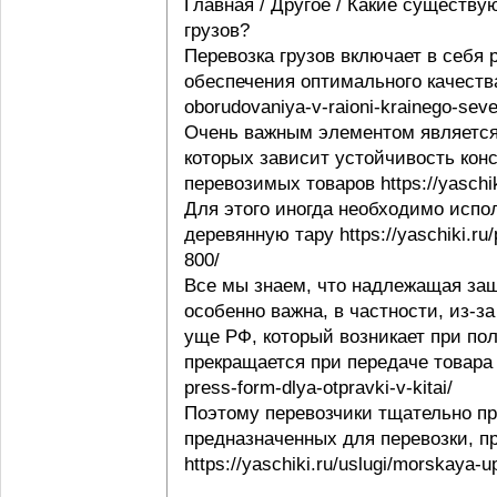
Главная / Другое / Какие существу
грузов?
Перевозка грузов включает в себя
обеспечения оптимального качества 
oborudovaniya-v-raioni-krainego-seve
Очень важным элементом является 
которых зависит устойчивость конс
перевозимых товаров https://yaschi
Для этого иногда необходимо испо
деревянную тару https://yaschiki.ru
800/
Все мы знаем, что надлежащая защ
особенно важна, в частности, из-з
уще РФ, который возникает при пол
прекращается при передаче товара п
press-form-dlya-otpravki-v-kitai/
Поэтому перевозчики тщательно пр
предназначенных для перевозки, п
https://yaschiki.ru/uslugi/morskaya-