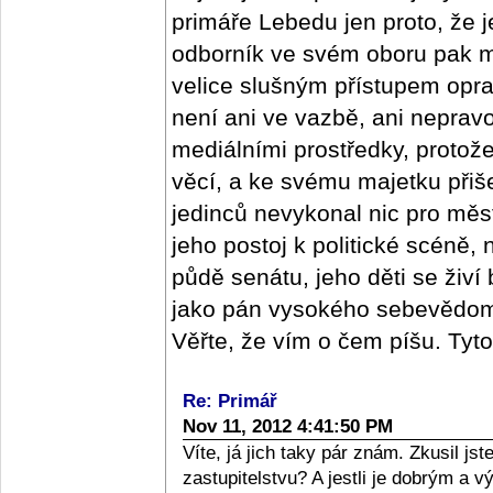
primáře Lebedu jen proto, že j
odborník ve svém oboru pak m
velice slušným přístupem oprav
není ani ve vazbě, ani nepra
mediálními prostředky, protož
věcí, a ke svému majetku přišel
jedinců nevykonal nic pro měs
jeho postoj k politické scéně,
půdě senátu, jeho děti se živí
jako pán vysokého sebevědomí,
Věřte, že vím o čem píšu. Tyt
Re: Primář
Nov 11, 2012 4:41:50 PM
Víte, já jich taky pár znám. Zkusil j
zastupitelstvu? A jestli je dobrým a 