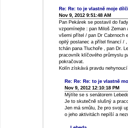
Re: Re: to je vlastně moje dílč
Nov 9, 2012 9:51:48 AM
Pan Pekárek se postavil do řady
vzpomínejte : pan Miloš Zeman /
všemi přítel / pan Dr Cabrnoch e
opilý poslanec a přítel financí /
tchán pana Tluchoře , pan Dr. Le
pracovník klíčového průmyslu pan
pokračovat.
Kolín získává pravdu nehynoucí
Re: Re: Re: to je vlastně moj
Nov 9, 2012 12:10:18 PM
Mýlíte se s senátorem Lebed
Je to skutečně slušný a praco
Jen má smůlu, že pro svoji up
o jeho aktivitách nepíší a ne
Lebeda