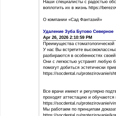
Наши специалисты с радостью обс
воплотить их в жизнь https://berezov
О компании «Сад Фантазий»
Удаление Зуба Бутово Северное
Apr 26, 2026 2:10:59 PM
Преимущества стоматологической 
У нас Вы встретите высококлассны
разбираются в особенностях своей ра
Они с легкостью устранят любую б
помогут добиться эстетически при
https://socdental.ru/protezirovanie/sh
Все врачи имеют и регулярно под
проходят аттестацию и обучаются
https://socdental.ru/protezirovanie/v
Мы работаем по принципам доказ
https://socdental.ru/protezirovanie/ko