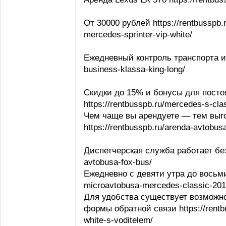
От 30000 рублей https://rentbusspb.
mercedes-sprinter-vip-white/
Ежедневный контроль транспорта и в
business-klassa-king-long/
Скидки до 15% и бонусы для посто
https://rentbusspb.ru/mercedes-s-cl
Чем чаще вы арендуете — тем выго
https://rentbusspb.ru/arenda-avtobusa
Диспетчерская служба работает без 
avtobusa-fox-bus/
Ежедневно с девяти утра до восьми 
microavtobusa-mercedes-classic-201
Для удобства существует возможно
формы обратной связи https://rentbu
white-s-voditelem/