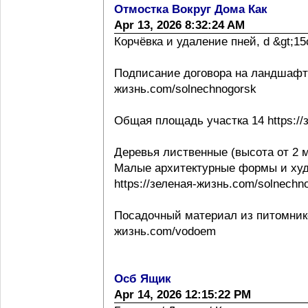
Отмостка Вокруг Дома Как
Apr 13, 2026 8:32:24 AM
Корчёвка и удаление пней, d &gt;15с
Подписание договора на ландшафтно
жизнь.com/solnechnogorsk
Общая площадь участка 14 https://
Деревья лиственные (высота от 2 м
Малые архитектурные формы и ху
https://зеленая-жизнь.com/solnechn
Посадочный материал из питомнико
жизнь.com/vodoem
Осб Ящик
Apr 14, 2026 12:15:22 PM