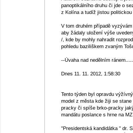
panoptikálního druhu či jde o se
z Kolína a tudíž jistou politickou
V tom druhém případě vyzývám 
aby žádaly uložení výše uveden
/, kde by mohly nahradit rozpro
pohledu baziliškem zvaným Tošov
--Úvaha nad nedělním ránem.....
Dnes 11. 11. 2012, 1:58:30
Tento týden byl opravdu výžívn
model z města kde žiji se stane
pracky či spíše brko-pracky jak
mandátu poslance s hrne na MZ 
"Presidentská kandidátka " dr. 