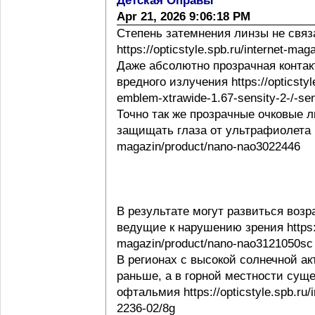
Детская Оправы
Apr 21, 2026 9:06:18 PM
Степень затемнения линзы не свя
https://opticstyle.spb.ru/internet-ma
Даже абсолютно прозрачная контак
вредного излучения https://opticstyl
emblem-xtrawide-1.67-sensity-2-/-sen
Точно так же прозрачные очковые
защищать глаза от ультрафиолета http
magazin/product/nano-nao3022446
В результате могут развиться воз
ведущие к нарушению зрения https://o
magazin/product/nano-nao3121050sc
В регионах с высокой солнечной а
раньше, а в горной местности сущ
офтальмия https://opticstyle.spb.ru/
2236-02/8g