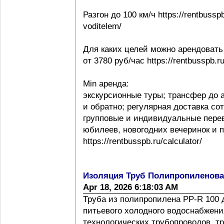
Разгон до 100 км/ч https://rentbussp
voditelem/
Для каких целей можно арендовать
от 3780 руб/час https://rentbusspb.r
Min аренда:
экскурсионные туры; трансфер до 
и обратно; регулярная доставка со
групповые и индивидуальные перев
юбилеев, новогодних вечеринок и 
https://rentbusspb.ru/calculator/
Изоляция Труб Полипропиленов
Apr 18, 2026 6:18:03 AM
Труба из полипропилена PP-R 100 
питьевого холодного водоснабжения
технологических трубопроводов, т