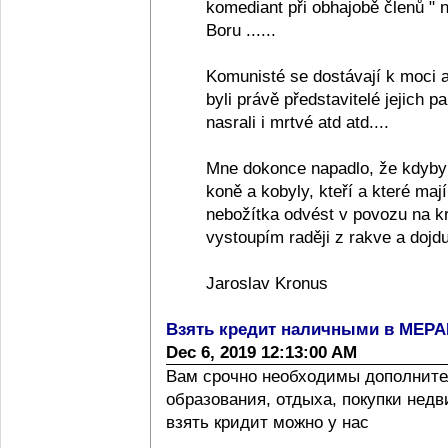
komediant při obhajobě členů "
Boru ......
Komunisté se dostávají k moci a
byli právě představitelé jejich pa
nasrali i mrtvé atd atd....
Mne dokonce napadlo, že kdyby
koně a kobyly, kteří a které ma
nebožítka odvést v povozu na k
vystoupím raději z rakve a dojdu
Jaroslav Kronus
Взять кредит наличными в МЕР
Dec 6, 2019 12:13:00 AM
Вам срочно необходимы дополните
образования, отдыха, покупки нед
взять кридит можно у нас