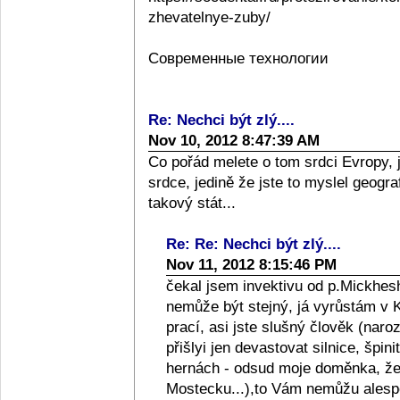
zhevatelnye-zuby/
Современные технологии
Re: Nechci být zlý....
Nov 10, 2012 8:47:39 AM
Co pořád melete o tom srdci Evropy, 
srdce, jedině že jste to myslel geograf
takový stát...
Re: Re: Nechci být zlý....
Nov 11, 2012 8:15:46 PM
čekal jsem invektivu od p.Mickhesh
nemůže být stejný, já vyrůstám v Kol
prací, asi jste slušný člověk (naro
přišlyi jen devastovat silnice, špini
hernách - odsud moje doměnka, že l
Mostecku...),to Vám nemůžu alespo