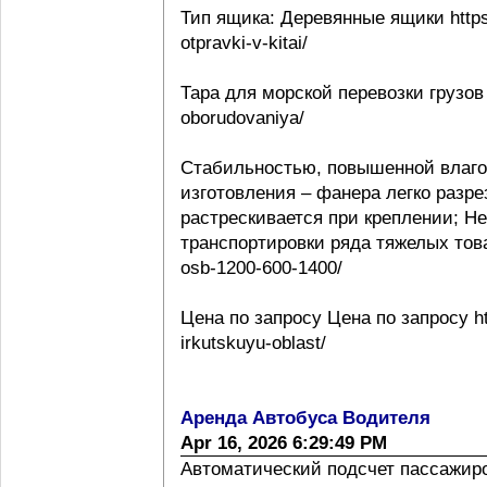
Тип ящика: Деревянные ящики https:
otpravki-v-kitai/
Тара для морской перевозки грузов 
oborudovaniya/
Стабильностью, повышенной влаго
изготовления – фанера легко разре
растрескивается при креплении; Н
транспортировки ряда тяжелых товаро
osb-1200-600-1400/
Цена по запросу Цена по запросу htt
irkutskuyu-oblast/
Аренда Автобуса Водителя
Apr 16, 2026 6:29:49 PM
Автоматический подсчет пассажиропо