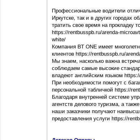
Профессиональные водители отлич
Иркутске, так и в других городах 
тратить свое время на прокладку т
https://rentbusspb.ru/arenda-microav
white/
Компания BT ONE имеет многолетн
клиентов https://rentbusspb.ru/aren
Мы знаем, насколько важна встреча
соблюдаем самые высокие стандар
владеют английским языком https://r
При необходимости помогут с багаж
персональной табличкой https://rentb
Благодаря внутренней системе упр
агентств делового туризма, а такж
наши заказчики получают наивысши
предоставления услуги https://rentb