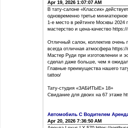
Apr 19, 2026 1:07:07 AM
В тату-салоне «Классик» действует
одновременно третье миниатюрное 
1-е место в рейтинге Москвы 2024 г h
мастерство и цена-качество https://m
Отличный салон, коллектив очень 
всегда отличная атмосфера https://m
Мастер Руди при изготовлении и эс
сделал даже больше, чем я ожидал
Главные преимущества нашего тату с
tattoo/
Тату-студия «ЗАБИТЫЕ» 18+
Свидание для двоих на 67 этаже http
Автомобиль С Водителем Аренд
Apr 20, 2026 7:36:50 AM
Аренда Lexus LX 570 https://rentbus