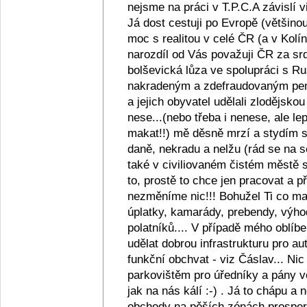
nejsme na práci v T.P.C.A závislí v
Já dost cestuji po Evropě (většino
moc s realitou v celé ČR (a v Kolín
narozdíl od Vás považuji ČR za srd
bolševická lůza ve spolupráci s R
nakradeným a zdefraudovaným pen
a jejich obyvatel udělali zlodějsko
nese...(nebo třeba i nenese, ale lep
makat!!) mě děsně mrzí a stydím se z
daně, nekradu a nelžu (rád se na s
také v civiliovaném čistém městě se
to, prostě to chce jen pracovat a
nezměníme nic!!! Bohužel Ti co maj
úplatky, kamarády, prebendy, výho
polatníků.... V případě mého oblíb
udělat dobrou infrastrukturu pro au
funkční obchvat - viz Čáslav... Ni
parkovištěm pro úředníky a pány ve
jak na nás kálí :-) . Já to chápu a
obchody na pěších zónách prosperu