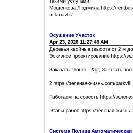
такими услугами:
Мощенкова Людмила https://rentbuss
mikroavto/
Осушение Участок
Apr 23, 2026 11:27:46 AM
Деревья хвойные (высота от 2 м до
Эскизное проектирование https://з
Заказать звонок --&gt; Заказать зво
2 https://зеленая-жизнь.com/parkvill
Работаем на совесть https://зелена
Этапы работ https://зеленая-жизнь.
Система Полива Автоматическая