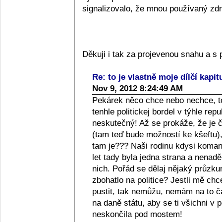
signalizovalo, že mnou používaný zdra
Děkuji i tak za projevenou snahu a 
Re: to je vlastně moje dílčí kapit
Nov 9, 2012 8:24:49 AM
Pekárek něco chce nebo nechce, to
tenhle politickej bordel v týhle repub
neskutečný! Až se prokáže, že je či
(tam teď bude možností ke kšeftu), 
tam je??? Naši rodinu kdysi komanči
let tady byla jedna strana a nenad
nich. Pořád se dělaj nějaký průzkum
zbohatlo na politice? Jestli mě ch
pustit, tak nemůžu, nemám na to 
na daně státu, aby se ti všichni v p
neskončila pod mostem!