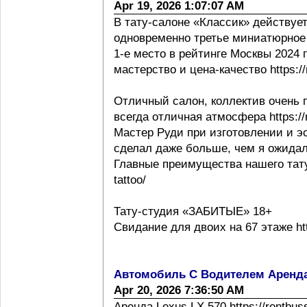
Apr 19, 2026 1:07:07 AM
В тату-салоне «Классик» действует
одновременно третье миниатюрное 
1-е место в рейтинге Москвы 2024 г h
мастерство и цена-качество https://m
Отличный салон, коллектив очень 
всегда отличная атмосфера https://m
Мастер Руди при изготовлении и эс
сделал даже больше, чем я ожидал
Главные преимущества нашего тату с
tattoo/
Тату-студия «ЗАБИТЫЕ» 18+
Свидание для двоих на 67 этаже http
Автомобиль С Водителем Аренд
Apr 20, 2026 7:36:50 AM
Аренда Lexus LX 570 https://rentbus