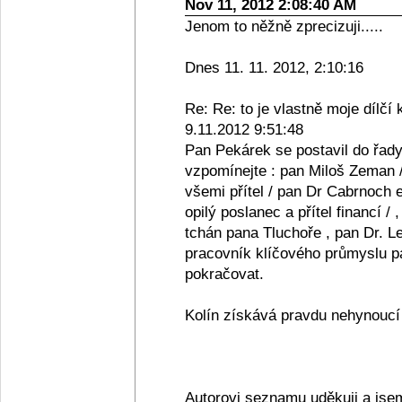
Nov 11, 2012 2:08:40 AM
Jenom to něžně zprecizuji.....
Dnes 11. 11. 2012, 2:10:16
Re: Re: to je vlastně moje dílčí 
9.11.2012 9:51:48
Pan Pekárek se postavil do řady
vzpomínejte : pan Miloš Zeman /
všemi přítel / pan Dr Cabrnoch e
opilý poslanec a přítel financí /
tchán pana Tluchoře , pan Dr. Le
pracovník klíčového průmyslu pan
pokračovat.
Kolín získává pravdu nehynoucí s
Autorovi seznamu uděkuji a jse