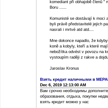
komediant při obhajobě členů "
Boru ......
Komunisté se dostávají k moci a
byli právě představitelé jejich pa
nasrali i mrtvé atd atd....
Mne dokonce napadlo, že kdyby
koně a kobyly, kteří a které ma
nebožítka odvést v povozu na k
vystoupím raději z rakve a dojdu
Jaroslav Kronus
Взять кредит наличными в МЕР
Dec 6, 2019 12:13:00 AM
Вам срочно необходимы дополните
образования, отдыха, покупки нед
взять кридит можно у нас