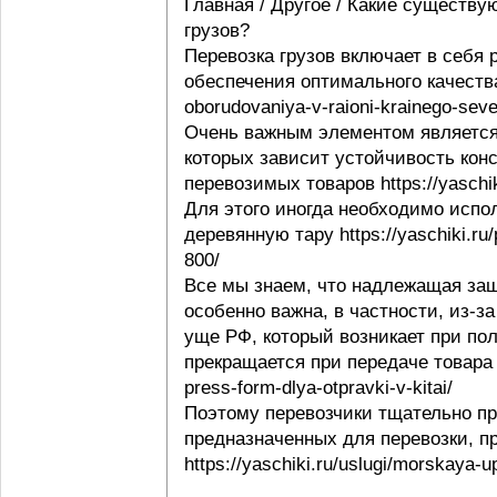
Главная / Другое / Какие существу
грузов?
Перевозка грузов включает в себя
обеспечения оптимального качества 
oborudovaniya-v-raioni-krainego-seve
Очень важным элементом является 
которых зависит устойчивость конс
перевозимых товаров https://yaschi
Для этого иногда необходимо испо
деревянную тару https://yaschiki.ru
800/
Все мы знаем, что надлежащая защ
особенно важна, в частности, из-з
уще РФ, который возникает при пол
прекращается при передаче товара п
press-form-dlya-otpravki-v-kitai/
Поэтому перевозчики тщательно пр
предназначенных для перевозки, п
https://yaschiki.ru/uslugi/morskaya-