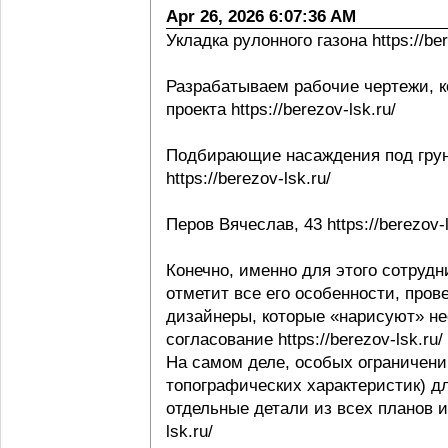
Apr 26, 2026 6:07:36 AM
Укладка рулонного газона https://ber
Разрабатываем рабочие чертежи, к
проекта https://berezov-lsk.ru/
Подбирающие насаждения под грунт
https://berezov-lsk.ru/
Перов Вячеслав, 43 https://berezov-l
Конечно, именно для этого сотрудни
отметит все его особенности, пров
дизайнеры, которые «нарисуют» не
согласование https://berezov-lsk.ru/
На самом деле, особых ограничени
топографических характеристик) д
отдельные детали из всех планов и 
lsk.ru/