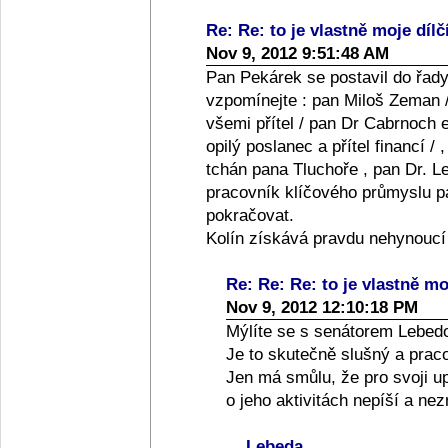
Re: Re: to je vlastně moje dílč
Nov 9, 2012 9:51:48 AM
Pan Pekárek se postavil do řady
vzpomínejte : pan Miloš Zeman /
všemi přítel / pan Dr Cabrnoch e
opilý poslanec a přítel financí /
tchán pana Tluchoře , pan Dr. Le
pracovník klíčového průmyslu pan
pokračovat.
Kolín získává pravdu nehynoucí
Re: Re: Re: to je vlastně moj
Nov 9, 2012 12:10:18 PM
Mýlíte se s senátorem Lebed
Je to skutečně slušný a praco
Jen má smůlu, že pro svoji up
o jeho aktivitách nepíší a ne
Lebeda