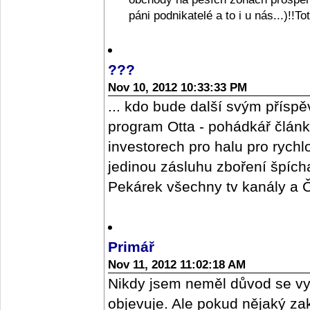
páni podnikatelé a to i u nás...)!!T
???
Nov 10, 2012 10:33:33 PM
... kdo bude další svým příspě
program Otta - pohádkář člán
investorech pro halu pro rych
jedinou zásluhu zboření špícharu
Pekárek všechny tv kanály a ČR
Primář
Nov 11, 2012 11:02:18 AM
Nikdy jsem neměl důvod se vy
objevuje. Ale pokud nějaký z