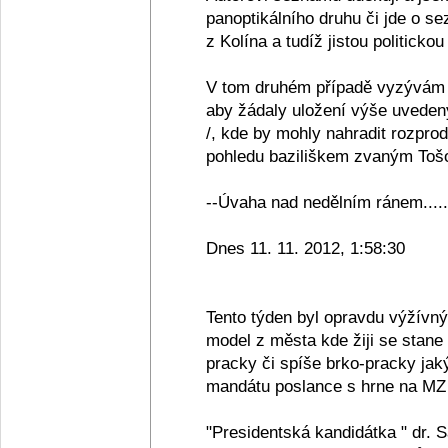
panoptikálního druhu či jde o se
z Kolína a tudíž jistou politickou
V tom druhém případě vyzývám 
aby žádaly uložení výše uveden
/, kde by mohly nahradit rozpro
pohledu baziliškem zvaným Tošov
--Úvaha nad nedělním ránem.....
Dnes 11. 11. 2012, 1:58:30
Tento týden byl opravdu výžívn
model z města kde žiji se stane
pracky či spíše brko-pracky jak
mandátu poslance s hrne na MZ 
"Presidentská kandidátka " dr. 