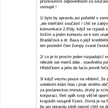
prozkoumíní odpovědnosti za současn
ustoupit !
1/ bylo by opravdu asi pošetilé v zemi
,ale intefrální součástí / chtí se zabý
komunikace 2.třídy, když se rzpadá s
širším a jiném kontextu se k tom unak
Bradáčová a dr. Baxa o jejiž kredibil
ten poslední člen žumpy zvané česká p
2/ co je to prosím jeden rozpadající se
několik set metrů dále , stavěného ji
Hřebíčkem a jeho de facto jemně řečen
3/ když vezmu pouze na vědomí, že z 
volebním klání hlas i jinak otrlého 
za poslaneckou iminutu, druhý je sc
korporaci, třetí opět svoji věčně opo
krajskéh ostupně řízení, čtvrtá je na
by asi opravdu silně naivnií chtít se 