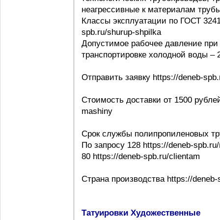
неагрессивные к материалам трубы ht
Классы эксплуатации по ГОСТ 32415-
spb.ru/shurup-shpilka
Допустимое рабочее давление при 
транспортировке холодной воды – 20
Отправить заявку https://deneb-spb.
Стоимость доставки от 1500 рублей h
mashiny
Срок службы полипропиленовых тр
По запросу 128 https://deneb-spb.ru
80 https://deneb-spb.ru/clientam
Страна производства https://deneb-sp
Татуировки Художественные