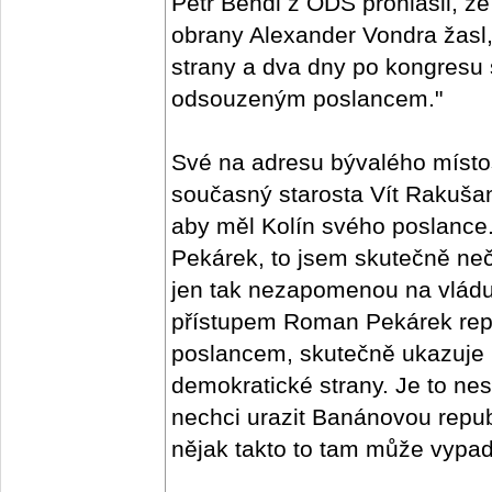
Petr Bendl z ODS prohlásil, že
obrany Alexander Vondra žasl,
strany a dva dny po kongresu
odsouzeným poslancem."
Své na adresu bývalého místo
současný starosta Vít Rakušan
aby měl Kolín svého poslanc
Pekárek, to jsem skutečně neč
jen tak nezapomenou na vlád
přístupem Roman Pekárek repre
poslancem, skutečně ukazuje 
demokratické strany. Je to nes
nechci urazit Banánovou republ
nějak takto to tam může vypada