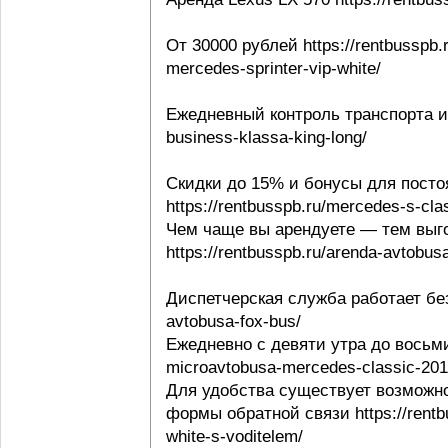
От 30000 рублей https://rentbusspb.
mercedes-sprinter-vip-white/
Ежедневный контроль транспорта и в
business-klassa-king-long/
Скидки до 15% и бонусы для посто
https://rentbusspb.ru/mercedes-s-cl
Чем чаще вы арендуете — тем выго
https://rentbusspb.ru/arenda-avtobusa
Диспетчерская служба работает без 
avtobusa-fox-bus/
Ежедневно с девяти утра до восьми 
microavtobusa-mercedes-classic-201
Для удобства существует возможно
формы обратной связи https://rentbu
white-s-voditelem/