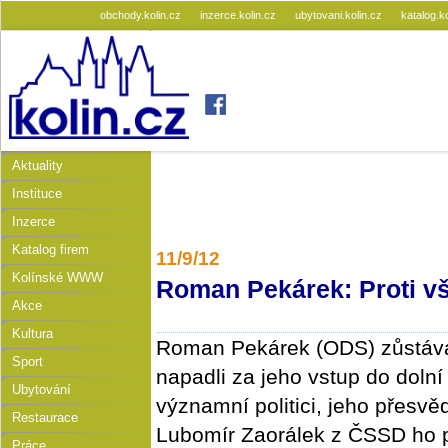
obchody.kolin.cz
inzerce.kolin.cz
ubytovani.kolin.cz
katalog.k
Aktuality
Instituce
Inzerce
Katalog firem
11/9/12
Kolínské WWW
Roman Pekárek: Proti v
Akce
Kultura
Roman Pekárek (ODS) zůstává
Sport
napadli za jeho vstup do doln
Ubytování
významní politici, jeho přesvěd
Restaurace
Lubomír Zaorálek z ČSSD ho p
Práce