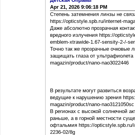
Детская Оправы
Apr 21, 2026 9:06:18 PM
Степень затемнения линзы не свя
https://opticstyle.spb.ru/internet-ma
Даже абсолютно прозрачная контак
вредного излучения https://opticstyl
emblem-xtrawide-1.67-sensity-2-/-sen
Точно так же прозрачные очковые
защищать глаза от ультрафиолета http
magazin/product/nano-nao3022446
В результате могут развиться воз
ведущие к нарушению зрения https://o
magazin/product/nano-nao3121050sc
В регионах с высокой солнечной а
раньше, а в горной местности сущ
офтальмия https://opticstyle.spb.ru/
2236-02/8g