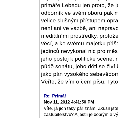
primáře Lebedu jen proto, že j
odborník ve svém oboru pak m
velice slušným přístupem oprav
není ani ve vazbě, ani nepra
mediálními prostředky, protož
věcí, a ke svému majetku přišel
jedinců nevykonal nic pro měs
jeho postoj k politické scéně,
půdě senátu, jeho děti se živí
jako pán vysokého sebevědomí,
Věřte, že vím o čem píšu. Tyt
Re: Primář
Nov 11, 2012 4:41:50 PM
Víte, já jich taky pár znám. Zkusil j
zastupitelstvu? A jestli je dobrým a 