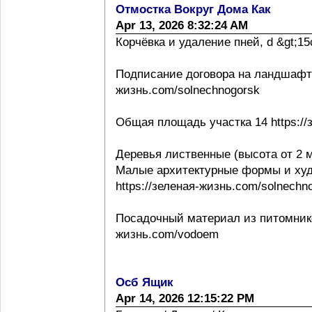
Отмостка Вокруг Дома Как
Apr 13, 2026 8:32:24 AM
Корчёвка и удаление пней, d &gt;15с
Подписание договора на ландшафтно
жизнь.com/solnechnogorsk
Общая площадь участка 14 https://
Деревья лиственные (высота от 2 м
Малые архитектурные формы и ху
https://зеленая-жизнь.com/solnechn
Посадочный материал из питомнико
жизнь.com/vodoem
Осб Ящик
Apr 14, 2026 12:15:22 PM