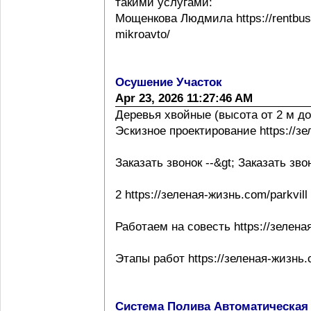
такими услугами:
Мощенкова Людмила https://rentbuss
mikroavto/
Осушение Участок
Apr 23, 2026 11:27:46 AM
Деревья хвойные (высота от 2 м до
Эскизное проектирование https://з
Заказать звонок --&gt; Заказать зво
2 https://зеленая-жизнь.com/parkvill
Работаем на совесть https://зелена
Этапы работ https://зеленая-жизнь.
Система Полива Автоматическая