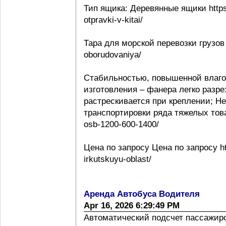
Тип ящика: Деревянные ящики https:
otpravki-v-kitai/
Тара для морской перевозки грузов 
oborudovaniya/
Стабильностью, повышенной влаго
изготовления – фанера легко разре
растрескивается при креплении; Н
транспортировки ряда тяжелых товаро
osb-1200-600-1400/
Цена по запросу Цена по запросу htt
irkutskuyu-oblast/
Аренда Автобуса Водителя
Apr 16, 2026 6:29:49 PM
Автоматический подсчет пассажиропо