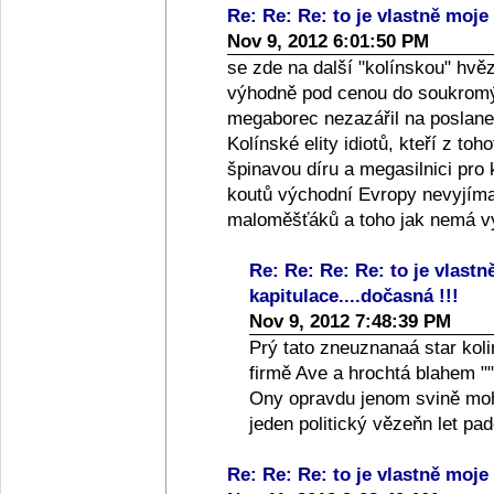
Re: Re: Re: to je vlastně moje 
Nov 9, 2012 6:01:50 PM
se zde na další "kolínskou" hvě
výhodně pod cenou do soukromýc
megaborec nezazářil na poslanec
Kolínské elity idiotů, kteří z toh
špinavou díru a megasilnici pro
koutů východní Evropy nevyjíma
maloměšťáků a toho jak nemá vy
Re: Re: Re: Re: to je vlastn
kapitulace....dočasná !!!
Nov 9, 2012 7:48:39 PM
Prý tato zneuznanaá star koli
firmě Ave a hrochtá blahem ""
Ony opravdu jenom svině moho
jeden politický vězeňn let p
Re: Re: Re: to je vlastně moje 