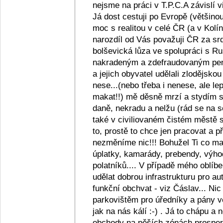
nejsme na práci v T.P.C.A závislí v
Já dost cestuji po Evropě (většino
moc s realitou v celé ČR (a v Kolín
narozdíl od Vás považuji ČR za srd
bolševická lůza ve spolupráci s R
nakradeným a zdefraudovaným pen
a jejich obyvatel udělali zlodějsko
nese...(nebo třeba i nenese, ale lep
makat!!) mě děsně mrzí a stydím se z
daně, nekradu a nelžu (rád se na s
také v civiliovaném čistém městě se
to, prostě to chce jen pracovat a
nezměníme nic!!! Bohužel Ti co maj
úplatky, kamarády, prebendy, výho
polatníků.... V případě mého oblíb
udělat dobrou infrastrukturu pro au
funkční obchvat - viz Čáslav... Ni
parkovištěm pro úředníky a pány ve
jak na nás kálí :-) . Já to chápu a
obchody na pěších zónách prosperu