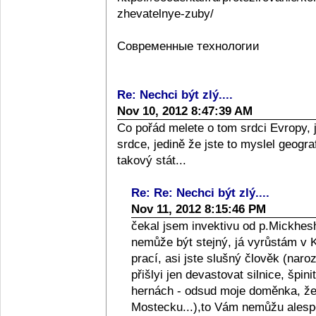
zhevatelnye-zuby/
Современные технологии
Re: Nechci být zlý....
Nov 10, 2012 8:47:39 AM
Co pořád melete o tom srdci Evropy, 
srdce, jedině že jste to myslel geograf
takový stát...
Re: Re: Nechci být zlý....
Nov 11, 2012 8:15:46 PM
čekal jsem invektivu od p.Mickhesh
nemůže být stejný, já vyrůstám v Kol
prací, asi jste slušný člověk (naro
přišlyi jen devastovat silnice, špini
hernách - odsud moje doměnka, že l
Mostecku...),to Vám nemůžu alespo