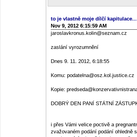
to je vlastně moje dílčí kapitulace..
Nov 9, 2012 6:15:59 AM
jaroslavkronus.kolin@seznam.cz
zaslání vyrozumnění
Dnes 9. 11. 2012, 6:18:55
Komu: podatelna@osz.kol.justice.cz
Kopie: predseda@konzervativnistran
DOBRÝ DEN PANÍ STÁTNÍ ZÁSTUPKY
i přes Vámi velice poctivě a pregnan
zvažovaném podání podání ohledně sta