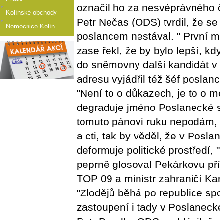
označil ho za nesvéprávného 
Kolínské obchody
Petr Nečas (ODS) tvrdil, že se
Nemocnice Kolín
poslancem nestával. " První 
zase řekl, že by bylo lepší, 
do sněmovny další kandidát v 
adresu vyjádřil též šéf posla
"Není to o důkazech, je to o mo
degraduje jméno Poslanecké s
tomuto pánovi ruku nepodám, 
a cti, tak by věděl, že v Pos
deformuje politické prostředí,
peprně glosoval Pekárkovu př
TOP 09 a ministr zahraničí Ka
"Zlodějů běhá po republice sp
zastoupení i tady v Poslanec