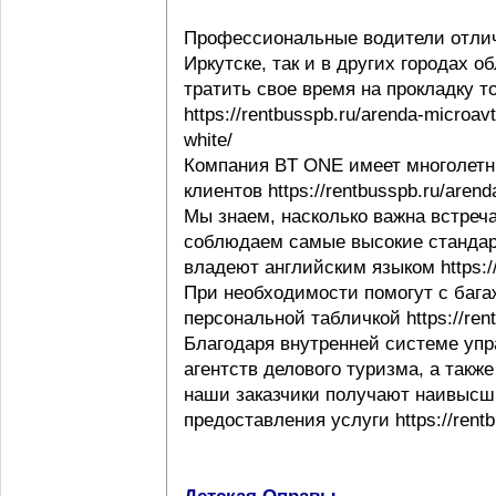
Профессиональные водители отлич
Иркутске, так и в других городах 
тратить свое время на прокладку т
https://rentbusspb.ru/arenda-microav
white/
Компания BT ONE имеет многолетн
клиентов https://rentbusspb.ru/aren
Мы знаем, насколько важна встреча
соблюдаем самые высокие стандар
владеют английским языком https://r
При необходимости помогут с багаж
персональной табличкой https://rentb
Благодаря внутренней системе упр
агентств делового туризма, а такж
наши заказчики получают наивысши
предоставления услуги https://rentb