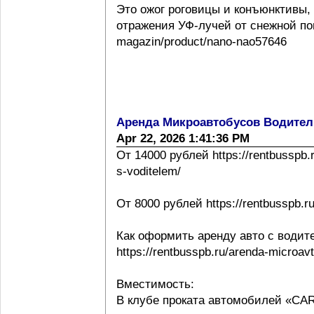
Это ожог роговицы и конъюнктивы,
отражения УФ-лучей от снежной повер
magazin/product/nano-nao57646
Аренда Микроавтобусов Водител
Apr 22, 2026 1:41:36 PM
От 14000 рублей https://rentbusspb.
s-voditelem/
От 8000 рублей https://rentbusspb.r
Как оформить аренду авто с водит
https://rentbusspb.ru/arenda-microa
Вместимость:
В клубе проката автомобилей «CA