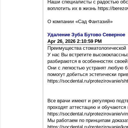
Наши специалисты с радостью обс
воплотить их в жизнь https://berezov
О компании «Сад Фантазий»
Удаление Зуба Бутово Северное
Apr 26, 2026 2:10:59 PM
Преимущества стоматологической 
У нас Вы встретите высококлассны
разбираются в особенностях своей ра
Они с легкостью устранят любую б
помогут добиться эстетически при
https://socdental.ru/protezirovanie/sh
Все врачи имеют и регулярно под
проходят аттестацию и обучаются
https://socdental.ru/protezirovanie/v
Мы работаем по принципам доказ
https://socdental.ru/protezirovanie/ko