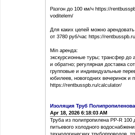
Разгон до 100 км/ч https://rentbussp
voditelem/
Для каких целей можно арендовать
от 3780 руб/час https://rentbusspb.r
Min аренда:
экскурсионные туры; трансфер до 
и обратно; регулярная доставка со
групповые и индивидуальные перев
юбилеев, новогодних вечеринок и 
https://rentbusspb.ru/calculator/
Изоляция Труб Полипропиленов
Apr 18, 2026 6:18:03 AM
Труба из полипропилена PP-R 100 
питьевого холодного водоснабжения
технологических трубопроводов, т