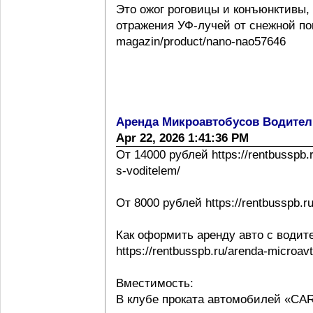
Это ожог роговицы и конъюнктивы,
отражения УФ-лучей от снежной повер
magazin/product/nano-nao57646
Аренда Микроавтобусов Водител
Apr 22, 2026 1:41:36 PM
От 14000 рублей https://rentbusspb.
s-voditelem/
От 8000 рублей https://rentbusspb.r
Как оформить аренду авто с водит
https://rentbusspb.ru/arenda-microa
Вместимость:
В клубе проката автомобилей «CA