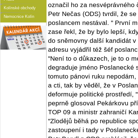
označil ho za nesvéprávného 
Kolínské obchody
Petr Nečas (ODS) tvrdil, že se
Nemocnice Kolín
poslancem nestával. " První 
zase řekl, že by bylo lepší, 
do sněmovny další kandidát v 
adresu vyjádřil též šéf posla
"Není to o důkazech, je to o mo
degraduje jméno Poslanecké s
tomuto pánovi ruku nepodám, 
a cti, tak by věděl, že v Pos
deformuje politické prostředí,
peprně glosoval Pekárkovu př
TOP 09 a ministr zahraničí Ka
"Zlodějů běhá po republice sp
zastoupení i tady v Poslanec