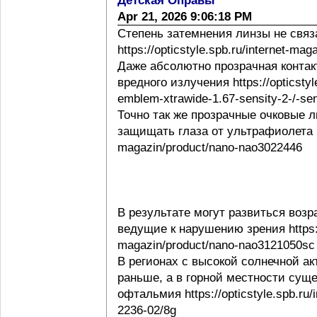
Детская Оправы
Apr 21, 2026 9:06:18 PM
Степень затемнения линзы не свя
https://opticstyle.spb.ru/internet-ma
Даже абсолютно прозрачная контак
вредного излучения https://opticstyl
emblem-xtrawide-1.67-sensity-2-/-sen
Точно так же прозрачные очковые
защищать глаза от ультрафиолета http
magazin/product/nano-nao3022446
В результате могут развиться воз
ведущие к нарушению зрения https://o
magazin/product/nano-nao3121050sc
В регионах с высокой солнечной а
раньше, а в горной местности сущ
офтальмия https://opticstyle.spb.ru/
2236-02/8g