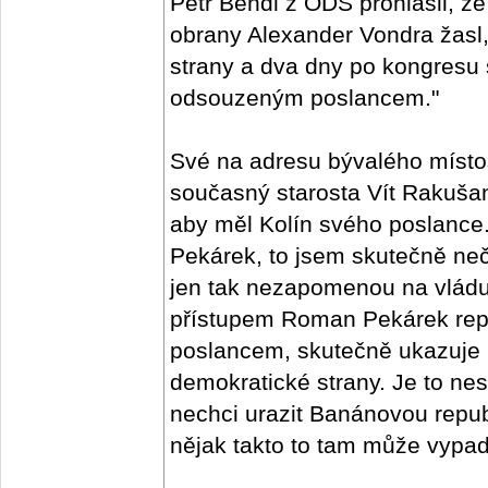
Petr Bendl z ODS prohlásil, že
obrany Alexander Vondra žasl,
strany a dva dny po kongresu
odsouzeným poslancem."
Své na adresu bývalého místo
současný starosta Vít Rakušan
aby měl Kolín svého poslanc
Pekárek, to jsem skutečně neč
jen tak nezapomenou na vlád
přístupem Roman Pekárek repre
poslancem, skutečně ukazuje 
demokratické strany. Je to nes
nechci urazit Banánovou republ
nějak takto to tam může vypada