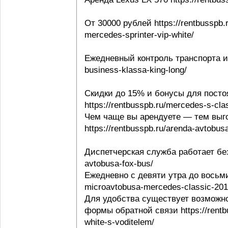
От 30000 рублей https://rentbusspb.
mercedes-sprinter-vip-white/
Ежедневный контроль транспорта и в
business-klassa-king-long/
Скидки до 15% и бонусы для посто
https://rentbusspb.ru/mercedes-s-cl
Чем чаще вы арендуете — тем выго
https://rentbusspb.ru/arenda-avtobusa
Диспетчерская служба работает без 
avtobusa-fox-bus/
Ежедневно с девяти утра до восьми 
microavtobusa-mercedes-classic-201
Для удобства существует возможно
формы обратной связи https://rentbu
white-s-voditelem/