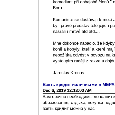
komediant při obhajobě členů "
Boru ......
Komunisté se dostávají k moci a
byli právě představitelé jejich pa
nasrali i mrtvé atd atd....
Mne dokonce napadlo, že kdyby
koně a kobyly, kteří a které ma
nebožítka odvést v povozu na k
vystoupím raději z rakve a dojdu
Jaroslav Kronus
Взять кредит наличными в МЕР
Dec 6, 2019 12:13:00 AM
Вам срочно необходимы дополните
образования, отдыха, покупки нед
взять кридит можно у нас