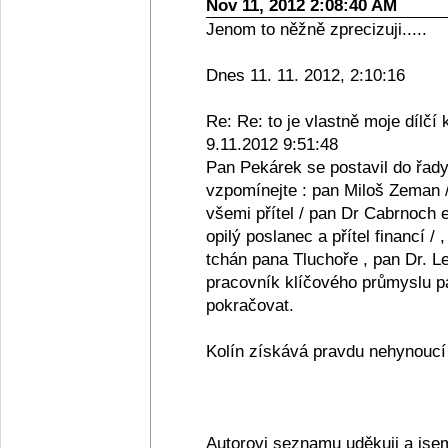
Nov 11, 2012 2:08:40 AM
Jenom to něžně zprecizuji.....
Dnes 11. 11. 2012, 2:10:16
Re: Re: to je vlastně moje dílčí 
9.11.2012 9:51:48
Pan Pekárek se postavil do řady
vzpomínejte : pan Miloš Zeman /
všemi přítel / pan Dr Cabrnoch e
opilý poslanec a přítel financí /
tchán pana Tluchoře , pan Dr. Le
pracovník klíčového průmyslu pan
pokračovat.
Kolín získává pravdu nehynoucí s
Autorovi seznamu uděkuji a jse