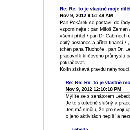
Re: Re: to je vlastně moje dílč
Nov 9, 2012 9:51:48 AM
Pan Pekárek se postavil do řady
vzpomínejte : pan Miloš Zeman /
všemi přítel / pan Dr Cabrnoch e
opilý poslanec a přítel financí /
tchán pana Tluchoře , pan Dr. Le
pracovník klíčového průmyslu pan
pokračovat.
Kolín získává pravdu nehynoucí
Re: Re: Re: to je vlastně moj
Nov 9, 2012 12:10:18 PM
Mýlíte se s senátorem Lebed
Je to skutečně slušný a praco
Jen má smůlu, že pro svoji up
o jeho aktivitách nepíší a ne
Lebeda