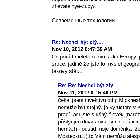
zhevatelnye-zuby/
Современные технологии
Re: Nechci být zlý....
Nov 10, 2012 8:47:39 AM
Co pořád melete o tom srdci Evropy, 
srdce, jedině že jste to myslel geograf
takový stát...
Re: Re: Nechci být zlý....
Nov 11, 2012 8:15:46 PM
čekal jsem invektivu od p.Mickhesh
nemůže být stejný, já vyrůstám v Kol
prací, asi jste slušný člověk (naro
přišlyi jen devastovat silnice, špini
hernách - odsud moje doměnka, že l
Mostecku...),to Vám nemůžu alespo