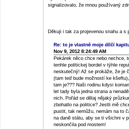
signalizovalo, že mnou používaný zdra
Děkuji i tak za projevenou snahu a 
Re: to je vlastně moje dílčí kapit
Nov 9, 2012 8:24:49 AM
Pekárek něco chce nebo nechce, to
tenhle politickej bordel v týhle repub
neskutečný! Až se prokáže, že je či
(tam teď bude možností ke kšeftu), 
tam je??? Naši rodinu kdysi komanči
let tady byla jedna strana a nenad
nich. Pořád se dělaj nějaký průzkum
zbohatlo na politice? Jestli mě ch
pustit, tak nemůžu, nemám na to 
na daně státu, aby se ti všichni v p
neskončila pod mostem!