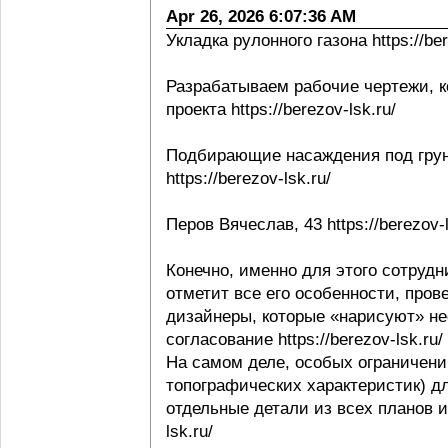
Apr 26, 2026 6:07:36 AM
Укладка рулонного газона https://ber
Разрабатываем рабочие чертежи, к
проекта https://berezov-lsk.ru/
Подбирающие насаждения под грунт
https://berezov-lsk.ru/
Перов Вячеслав, 43 https://berezov-l
Конечно, именно для этого сотрудни
отметит все его особенности, пров
дизайнеры, которые «нарисуют» не
согласование https://berezov-lsk.ru/
На самом деле, особых ограничени
топографических характеристик) д
отдельные детали из всех планов и 
lsk.ru/