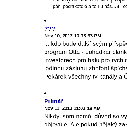
páni podnikatelé a to i u nás...)!!T
???
Nov 10, 2012 10:33:33 PM
... kdo bude další svým příspě
program Otta - pohádkář člán
investorech pro halu pro rych
jedinou zásluhu zboření špícharu
Pekárek všechny tv kanály a ČR
Primář
Nov 11, 2012 11:02:18 AM
Nikdy jsem neměl důvod se vy
objevuje. Ale pokud nějaký z