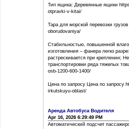
Тип ящика: Деревянные ящики https:
otpravki-v-kitai/
Тара для морской перевозки грузов 
oborudovaniya/
Стабильностью, повышенной влаго
изготовления – фанера легко разре
растрескивается при креплении; Н
транспортировки ряда тяжелых товаро
osb-1200-600-1400/
Цена по запросу Цена по запросу htt
irkutskuyu-oblast/
Аренда Автобуса Водителя
Apr 16, 2026 6:29:49 PM
Автоматический подсчет пассажиропо