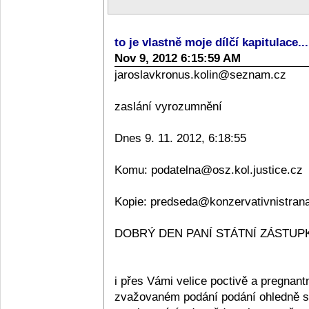
to je vlastně moje dílčí kapitulace..
Nov 9, 2012 6:15:59 AM
jaroslavkronus.kolin@seznam.cz
zaslání vyrozumnění
Dnes 9. 11. 2012, 6:18:55
Komu: podatelna@osz.kol.justice.cz
Kopie: predseda@konzervativnistran
DOBRÝ DEN PANÍ STÁTNÍ ZÁSTUPKY
i přes Vámi velice poctivě a pregnan
zvažovaném podání podání ohledně sta