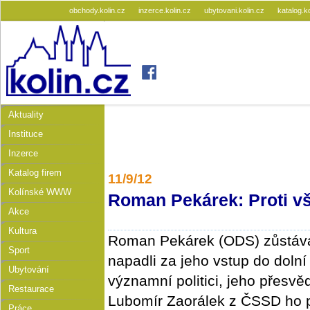
obchody.kolin.cz
inzerce.kolin.cz
ubytovani.kolin.cz
katalog.k
Aktuality
Instituce
Inzerce
Katalog firem
11/9/12
Kolínské WWW
Roman Pekárek: Proti v
Akce
Kultura
Roman Pekárek (ODS) zůstává
Sport
napadli za jeho vstup do doln
Ubytování
významní politici, jeho přesvěd
Restaurace
Lubomír Zaorálek z ČSSD ho p
Práce