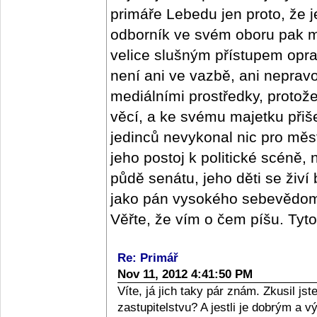
primáře Lebedu jen proto, že j
odborník ve svém oboru pak m
velice slušným přístupem oprav
není ani ve vazbě, ani nepra
mediálními prostředky, protož
věcí, a ke svému majetku přišel
jedinců nevykonal nic pro měs
jeho postoj k politické scéně,
půdě senátu, jeho děti se živí
jako pán vysokého sebevědomí,
Věřte, že vím o čem píšu. Tyt
Re: Primář
Nov 11, 2012 4:41:50 PM
Víte, já jich taky pár znám. Zkusil j
zastupitelstvu? A jestli je dobrým a 