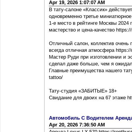
Apr 19, 2026 1:07:07 AM
В тату-салоне «Классик» действует
одновременно третье миниатюрное 
1-е место в рейтинге Москвы 2024 г h
мастерство и цена-качество https://m
Отличный салон, коллектив очень 
всегда отличная атмосфера https://m
Мастер Руди при изготовлении и эс
сделал даже больше, чем я ожидал
Главные преимущества нашего тату с
tattoo/
Тату-студия «ЗАБИТЫЕ» 18+
Свидание для двоих на 67 этаже http
Автомобиль С Водителем Аренд
Apr 20, 2026 7:36:50 AM
Аренда Lexus LX 570 https://rentbus