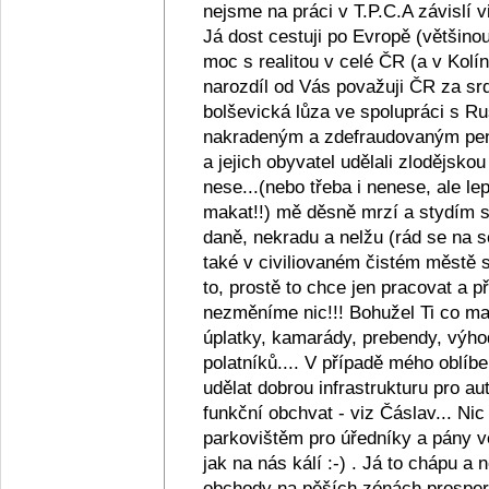
nejsme na práci v T.P.C.A závislí v
Já dost cestuji po Evropě (většino
moc s realitou v celé ČR (a v Kolín
narozdíl od Vás považuji ČR za srd
bolševická lůza ve spolupráci s R
nakradeným a zdefraudovaným pen
a jejich obyvatel udělali zlodějsko
nese...(nebo třeba i nenese, ale lep
makat!!) mě děsně mrzí a stydím se z
daně, nekradu a nelžu (rád se na s
také v civiliovaném čistém městě se
to, prostě to chce jen pracovat a
nezměníme nic!!! Bohužel Ti co maj
úplatky, kamarády, prebendy, výho
polatníků.... V případě mého oblíb
udělat dobrou infrastrukturu pro au
funkční obchvat - viz Čáslav... Ni
parkovištěm pro úředníky a pány ve
jak na nás kálí :-) . Já to chápu a
obchody na pěších zónách prosperu