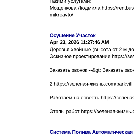
такими услугами:
Мощенкова Людмила https://rentbuss
mikroavto/
Осушение Участок
Apr 23, 2026 11:27:46 AM
Деревья хвойные (высота от 2 м до
Эскизное проектирование https://з
Заказать звонок --&gt; Заказать зво
2 https://зеленая-жизнь.com/parkvill
Работаем на совесть https://зелена
Этапы работ https://зеленая-жизнь.
Система Полива Автоматическая