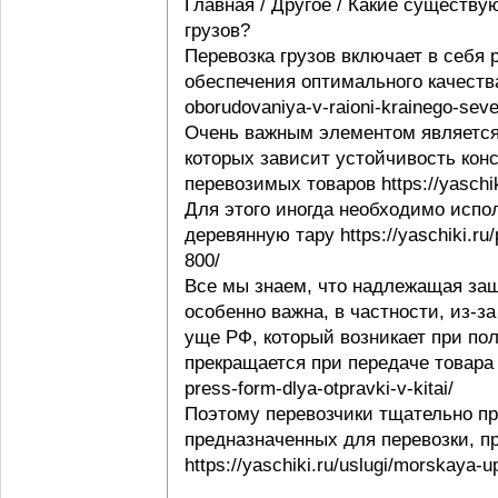
Главная / Другое / Какие существу
грузов?
Перевозка грузов включает в себя
обеспечения оптимального качества 
oborudovaniya-v-raioni-krainego-seve
Очень важным элементом является 
которых зависит устойчивость конс
перевозимых товаров https://yaschi
Для этого иногда необходимо испо
деревянную тару https://yaschiki.ru
800/
Все мы знаем, что надлежащая защ
особенно важна, в частности, из-з
уще РФ, который возникает при пол
прекращается при передаче товара п
press-form-dlya-otpravki-v-kitai/
Поэтому перевозчики тщательно пр
предназначенных для перевозки, п
https://yaschiki.ru/uslugi/morskaya-