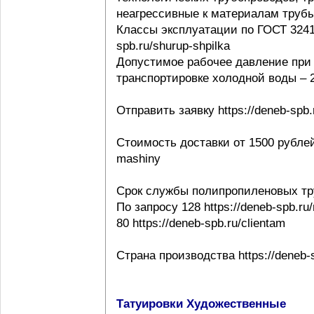
неагрессивные к материалам трубы ht
Классы эксплуатации по ГОСТ 32415-
spb.ru/shurup-shpilka
Допустимое рабочее давление при 
транспортировке холодной воды – 20
Отправить заявку https://deneb-spb.
Стоимость доставки от 1500 рублей h
mashiny
Срок службы полипропиленовых тр
По запросу 128 https://deneb-spb.ru
80 https://deneb-spb.ru/clientam
Страна производства https://deneb-sp
Татуировки Художественные