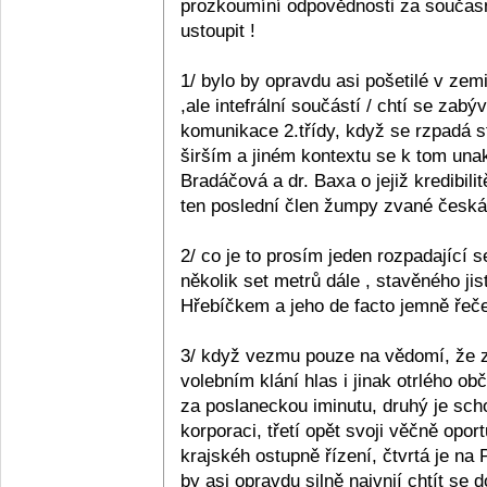
prozkoumíní odpovědnosti za současn
ustoupit !
1/ bylo by opravdu asi pošetilé v zemi
,ale intefrální součástí / chtí se zabý
komunikace 2.třídy, když se rzpadá s
širším a jiném kontextu se k tom unak
Bradáčová a dr. Baxa o jejiž kredibil
ten poslední člen žumpy zvané česká p
2/ co je to prosím jeden rozpadající se
několik set metrů dále , stavěného ji
Hřebíčkem a jeho de facto jemně řečen
3/ když vezmu pouze na vědomí, že z 
volebním klání hlas i jinak otrlého 
za poslaneckou iminutu, druhý je sc
korporaci, třetí opět svoji věčně opo
krajskéh ostupně řízení, čtvrtá je na
by asi opravdu silně naivnií chtít se 