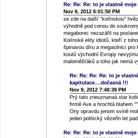
Re: Re: Re: to je vlastně moje 
Nov 9, 2012 6:01:50 PM
se zde na další "kolínskou" hvě
výhodně pod cenou do soukromýc
megaborec nezazářil na poslanec
Kolínské elity idiotů, kteří z toh
špinavou díru a megasilnici pro
koutů východní Evropy nevyjíma
maloměšťáků a toho jak nemá vy
Re: Re: Re: Re: to je vlastn
kapitulace....dočasná !!!
Nov 9, 2012 7:48:39 PM
Prý tato zneuznanaá star koli
firmě Ave a hrochtá blahem ""
Ony opravdu jenom svině moho
jeden politický vězeňn let p
Re: Re: Re: to je vlastně moje 