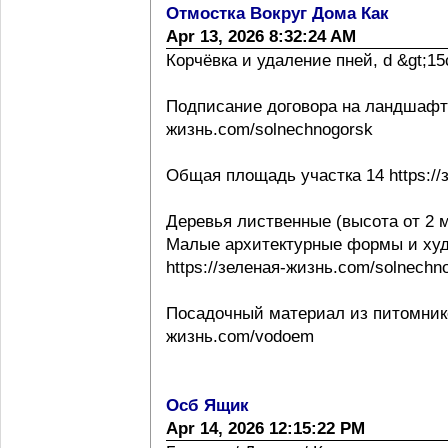
Отмостка Вокруг Дома Как
Apr 13, 2026 8:32:24 AM
Корчёвка и удаление пней, d &gt;15с
Подписание договора на ландшафтно
жизнь.com/solnechnogorsk
Общая площадь участка 14 https://
Деревья лиственные (высота от 2 м
Малые архитектурные формы и ху
https://зеленая-жизнь.com/solnechn
Посадочный материал из питомнико
жизнь.com/vodoem
Осб Ящик
Apr 14, 2026 12:15:22 PM