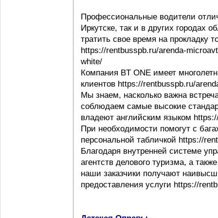
Профессиональные водители отлич
Иркутске, так и в других городах 
тратить свое время на прокладку т
https://rentbusspb.ru/arenda-microav
white/
Компания BT ONE имеет многолетн
клиентов https://rentbusspb.ru/aren
Мы знаем, насколько важна встреча
соблюдаем самые высокие стандар
владеют английским языком https://r
При необходимости помогут с багаж
персональной табличкой https://rentb
Благодаря внутренней системе упр
агентств делового туризма, а такж
наши заказчики получают наивысши
предоставления услуги https://rentb