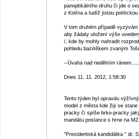
panoptikálního druhu či jde o se
z Kolína a tudíž jistou politickou
V tom druhém případě vyzývám 
aby žádaly uložení výše uveden
/, kde by mohly nahradit rozpro
pohledu baziliškem zvaným Tošov
--Úvaha nad nedělním ránem.....
Dnes 11. 11. 2012, 1:58:30
Tento týden byl opravdu výžívn
model z města kde žiji se stane
pracky či spíše brko-pracky jak
mandátu poslance s hrne na MZ 
"Presidentská kandidátka " dr. 