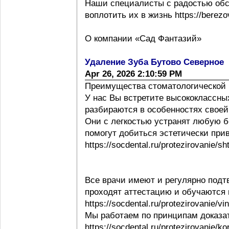
Наши специалисты с радостью обс
воплотить их в жизнь https://berezov
О компании «Сад Фантазий»
Удаление Зуба Бутово Северное
Apr 26, 2026 2:10:59 PM
Преимущества стоматологической 
У нас Вы встретите высококлассны
разбираются в особенностях своей ра
Они с легкостью устранят любую б
помогут добиться эстетически при
https://socdental.ru/protezirovanie/sh
Все врачи имеют и регулярно под
проходят аттестацию и обучаются
https://socdental.ru/protezirovanie/v
Мы работаем по принципам доказ
https://socdental.ru/protezirovanie/ko