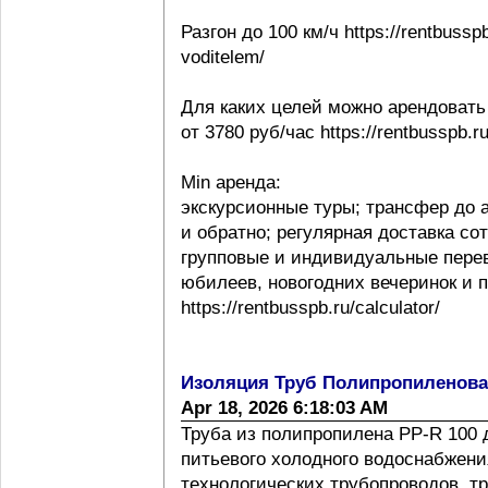
Разгон до 100 км/ч https://rentbussp
voditelem/
Для каких целей можно арендовать
от 3780 руб/час https://rentbusspb.r
Min аренда:
экскурсионные туры; трансфер до 
и обратно; регулярная доставка со
групповые и индивидуальные перев
юбилеев, новогодних вечеринок и 
https://rentbusspb.ru/calculator/
Изоляция Труб Полипропиленов
Apr 18, 2026 6:18:03 AM
Труба из полипропилена PP-R 100 
питьевого холодного водоснабжения
технологических трубопроводов, т