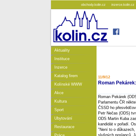
obchody.kolin.cz
inzerce.kolin.cz
Aktuality
Instituce
Inzerce
Katalog firem
11/9/12
Roman Pekárek:
Kolínské WWW
Akce
Roman Pekárek (ODS)
Kultura
Parlamentu ČR někteří
ČSSD ho přesvědčova
Sport
Petr Nečas (ODS) tvr
Ubytování
ODS Martin Kuba zase
kandidát v pořadí. O
Restaurace
"Není to o důkazech,
slušných poslanců. J
Práce