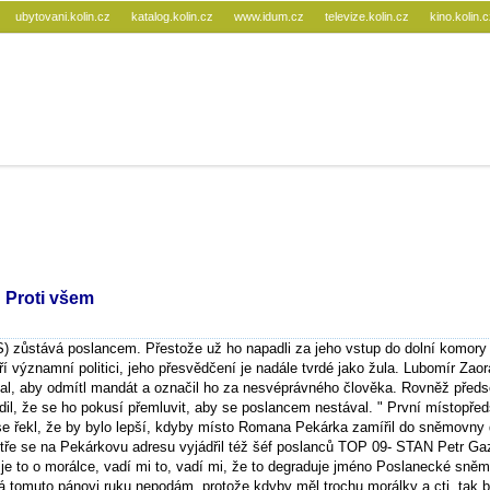
ubytovani.kolin.cz
katalog.kolin.cz
www.idum.cz
televize.kolin.cz
kino.kolin.
 Proti všem
 zůstává poslancem. Přestože už ho napadli za jeho vstup do dolní komory
 významní politici, jeho přesvědčení je nadále tvrdé jako žula. Lubomír Zaor
l, aby odmítl mandát a označil ho za nesvéprávného člověka. Rovněž předs
dil, že se ho pokusí přemluvit, aby se poslancem nestával. " První místopře
 řekl, že by bylo lepší, kdyby místo Romana Pekárka zamířil do sněmovny 
stře se na Pekárkovu adresu vyjádřil též šéf poslanců TOP 09- STAN Petr Ga
 je to o morálce, vadí mi to, vadí mi, že to degraduje jméno Poslanecké sněm
á tomuto pánovi ruku nepodám, protože kdyby měl trochu morálky a cti, tak b