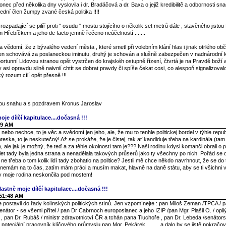
nec před několika dny vyslovila i dr. Bradáčová a dr. Baxa o jejiž kredibilitě a odbornosti s
ední člen žumpy zvané česká politika !!!!
 rozpadající se pilíř proti " osudu " mostu stojícího o několik set metrů dále , stavěného jistou
m Hřebíčkem a jeho de facto jemně řečeno neúčelností .......
vědomí, že z bývalého vedení města , které smetl při volebním klání hlas i jinak otrlého ob
en schovává za poslaneckou iminutu, druhý je schován a slušně zabezpečen v nadnárodní k
oportunní Lidovou stranou opět vystrčen do krajskéh ostupně řízení, čtvrtá je na Pravdě boží
y asi opravdu silně naivnií chtít se dobrat pravdy či spíše čekat cosi, co alespoň signalizova
 rozum cílí opět přesně !!!
enou snahu a s pozdravem Kronus Jaroslav
oje dílčí kapitulace....dočasná !!!
49 AM
ebo nechce, to je věc a svědomí jen jeho, ale, že mu to tenhle politickej bordel v týhle repub
groteska, to je neskutečný! Až se prokáže, že je čistej, tak ať kandiduje třeba na kardinála (ta
, ale jak je možný, že teď a za těhle okolností tam je??? Naši rodinu kdysi komanči obrali o po
0 let tady byla jedna strana a nenadělala takových průserů jako ty všechny po nich. Pořád se 
ne třeba o tom kolik lidí tady zbohatlo na politice? Jestli mě chce někdo navrhnout, že se d
 nemám na to čas, zatím mám práci a musím makat, hlavně na daně státu, aby se ti všichni v 
by moje rodina neskončila pod mostem!
lastně moje dílčí kapitulace....dočasná !!!
:51:48 AM
postavil do řady kolínských politických stínů. Jen vzpomínejte : pan Miloš Zeman /TPCA / p
enátor - se všemi přítel / pan Dr Cabrnoch europoslanec a jeho IZIP /pan Mgr. Plašil O. / opi
í / , pan Dr. Rubáš / ministr zdravotnictví ČR a tchán pana Tluchoře , pan Dr. Lebeda /senátor
í poteciální pracovník klíčového průmyslu pan Mgr. Pekárek .........a dalo by se jistě pokračov