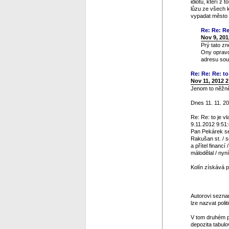
idiotů, kteří z
lůzu ze všech 
vypadat město v
Re: Re: Re
Nov 9, 201
Prý tato zn
Ony opravdu
adresu sou
Re: Re: Re: to 
Nov 11, 2012 
Jenom to něžně 
Dnes 11. 11. 20
Re: Re: to je vl
9.11.2012 9:51
Pan Pekárek se 
Rakušan st. / s
a přítel financ
málodělal / nyn
Kolín získává p
Autorovi seznam
lze nazvat polit
V tom druhém p
depozita tabulo