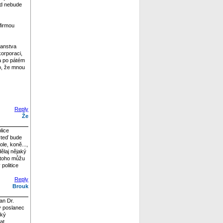
nad nebude
 firmou
čanstva
orporaci,
 a po pátém
lo, že mnou
Reply
Že
lice
m teď bude
le, koně...,
dělaj nějaký
o toho můžu
politice
Reply
Brouk
an Dr.
lý poslanec
ský
at.