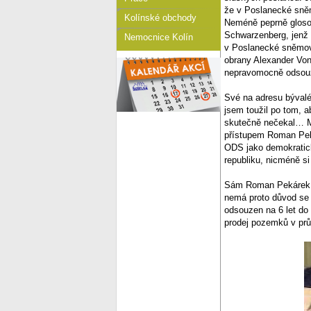
že v Poslanecké sněm
Kolínské obchody
Neméně peprně glosov
Schwarzenberg, jenž u
Nemocnice Kolín
v Poslanecké sněmovn
obrany Alexander Von
nepravomocně odsou
Své na adresu bývalé
jsem toužil po tom, 
skutečně nečekal… My
přístupem Roman Peká
ODS jako demokratick
republiku, nicméně si
Sám Roman Pekárek, kt
nemá proto důvod se
odsouzen na 6 let do
prodej pozemků v pr