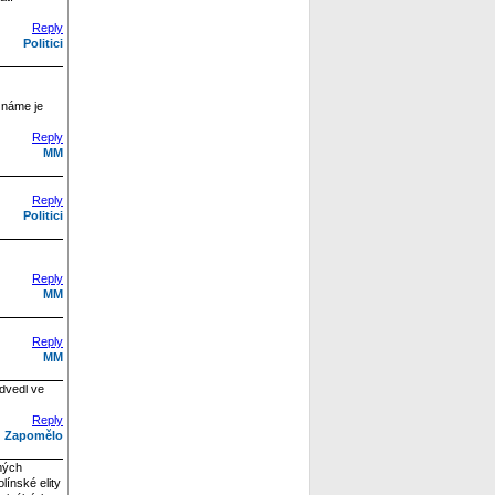
Reply
Politici
eznáme je
Reply
MM
Reply
Politici
Reply
MM
Reply
MM
odvedl ve
Reply
Zapomělo
mých
línské elity