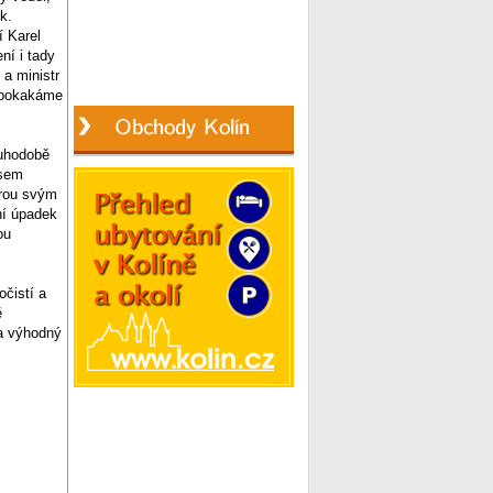
k.
í Karel
ní i tady
a ministr
í pokakáme
ouhodobě
jsem
erou svým
ní úpadek
ou
očistí a
ě
za výhodný