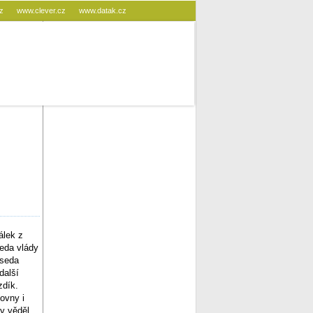
cz
www.clever.cz
www.datak.cz
álek z
eda vlády
dseda
další
zdík.
ovny i
y věděl,