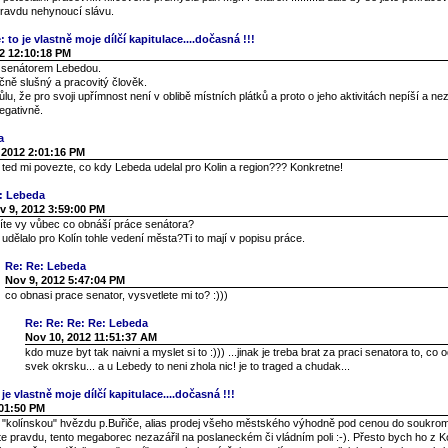
pravdu nehynoucí slávu.
 to je vlastně moje dílčí kapitulace....dočasná !!!
2 12:10:18 PM
s senátorem Lebedou.
čně slušný a pracovitý člověk.
u, že pro svoji upřímnost není v oblibě místních plátků a proto o jeho aktivitách nepíší a n
egativně.
a
 2012 2:01:16 PM
, ted mi povezte, co kdy Lebeda udelal pro Kolin a region??? Konkretne!
: Lebeda
v 9, 2012 3:59:00 PM
víte vy vůbec co obnáší práce senátora?
udělalo pro Kolín tohle vedení města?Ti to mají v popisu práce.
Re: Re: Lebeda
Nov 9, 2012 5:47:04 PM
co obnasi prace senator, vysvetlete mi to? :)))
Re: Re: Re: Re: Lebeda
Nov 10, 2012 11:51:37 AM
kdo muze byt tak naivni a myslet si to :))) ...jinak je treba brat za praci senatora to, co 
svek okrsku... a u Lebedy to neni zhola nic! je to traged a chudak...
je vlastně moje dílčí kapitulace....dočasná !!!
:01:50 PM
í "kolínskou" hvězdu p.Buřiče, alias prodej všeho městského výhodně pod cenou do soukro
te pravdu, tento megaborec nezazářil na poslaneckém či vládním poli :-). Přesto bych ho z Ko