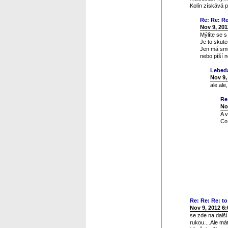
Kolín získává 
Re: Re: Re:
Nov 9, 201
Mýlíte se 
Je to skute
Jen má smůl
nebo píší n
Lebed
Nov 9,
ale ale
Re
No
A 
Co 
Re: Re: Re: to 
Nov 9, 2012 6
se zde na dalš
rukou....Ale má