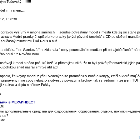
ým Tošovský !!!!!!!!!
ělním ránem......
12, 1:58:30
l opravdu výžívný v mnoha směrech.....soudně potrestaný model z města kde žiji se stane p
bratrstva Modré pracky či spíše brko-pracky jakýsi půvdně šmelinář s CD po složení mandá
současný ministr mu říká Raus a huš.....
andidátka " dr. Samková " nezklamala " coby potenciální komediant při obhajobě členů " nár
o hnutí " z Nového Boru ......
távají k moci a něco pošuků kvičí a přitom jim uniká, že to byli právě představitelé jejich part
u politikou snad nasrali i mrtvé atd atd....
padlo, že kdyby mnozí z ýše uvedených se promněnili v koně a kobyly, kteří a které mají č
u připraveny mne coby nebožítka odvést v povozu na krchov, tak i s vědomím, že jsem TUH
i z rakve a dojdu n hřbitov Pešky !!!
s
чными в МЕРАИНВЕСТ
 AM
ы дополнительные средства для оздоровления, образования, отдыха, покупки недвиж
анов?
нас