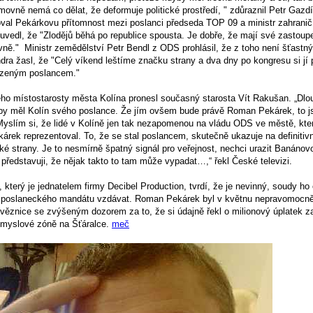
ovně nemá co dělat, že deformuje politické prostředí, " zdůraznil Petr Gazdí
al Pekárkovu přítomnost mezi poslanci předseda TOP 09 a ministr zahranič
vedl, že "Zlodějů běhá po republice spousta. Je dobře, že mají své zastoupe
ě." Ministr zemědělství Petr Bendl z ODS prohlásil, že z toho není šťastný 
dra žasl, že "Celý víkend leštíme značku strany a dva dny po kongresu si j
zeným poslancem."
ho místostarosty města Kolína pronesl současný starosta Vít Rakušan. „Dl
aby měl Kolín svého poslance. Že jím ovšem bude právě Roman Pekárek, to 
slím si, že lidé v Kolíně jen tak nezapomenou na vládu ODS ve městě, kt
rek reprezentoval. To, že se stal poslancem, skutečně ukazuje na definitiv
é strany. Je to nesmírně špatný signál pro veřejnost, nechci urazit Banánov
 představuji, že nějak takto to tam může vypadat…,“ řekl České televizi.
erý je jednatelem firmy Decibel Production, tvrdí, že je nevinný, soudy ho 
 poslaneckého mandátu vzdávat. Roman Pekárek byl v květnu nepravomocn
 věznice se zvýšeným dozorem za to, že si údajně řekl o milionový úplatek 
ůmyslové zóně na Šťáralce.
meč