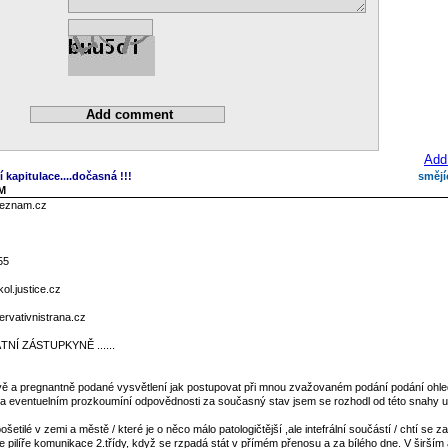
Add
í kapitulace....dočasná !!!
smějí
AM
seznam.cz
55
l.justice.cz
rvativnistrana.cz
NÍ ZÁSTUPKYNĚ ......
tivě a pregnantně podané vysvětlení jak postupovat při mnou zvažovaném podání podání ohl
tu a eventuelním prozkoumíní odpovědnosti za současný stav jsem se rozhodl od této snahy us
ošetilé v zemi a městě / které je o něco málo patologičtější ,ale intefrální součástí / chtí se z
 pilíře komunikace 2.třídy, když se rzpadá stát v přímém přenosu a za bílého dne. V širším 