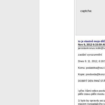
captcha:
to je vlastně moje dílč
Nov 9, 2012 6:15:59 
jaroslavkronus.kolin@
zaslání vyrozumnění
Dnes 9. 11. 2012, 6:18:
Komu: podatelna@osz.ko
Kopie: predseda@konze
DOBRÝ DEN PANÍ STÁT
i přes Vámi velice poc
pilíře stavu pilíře mos
1/ bylo by opravdu asi p
stavem rozpadajícího se