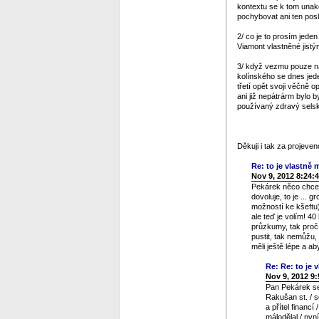
kontextu se k tom unako
pochybovat ani ten posl
2/ co je to prosím jeden
Viamont vlastněné jistý
3/ když vezmu pouze na 
kolínského se dnes jed
třetí opět svoji věčně 
ani již nepátrárm bylo b
používaný zdravý selský
Děkuji i tak za projev
Re: to je vlastně m
Nov 9, 2012 8:24:
Pekárek něco chce n
dovoluje, to je ... 
možností ke kšeftu)
ale teď je volím! 4
průzkumy, tak proč 
pustit, tak nemůžu,
měli ještě lépe a a
Re: Re: to je v
Nov 9, 2012 9
Pan Pekárek se 
Rakušan st. / s
a přítel financ
málodělal / nyn