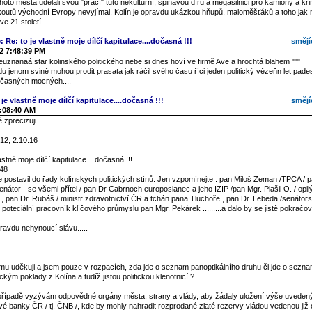
 tohoto města udělali svou "prací" tuto nekulturní, špinavou díru a megasilnici pro kamiony a kr
koutů východní Evropy nevyjímal. Kolín je opravdu ukázkou hňupů, maloměšťáků a toho jak
e 21 století.
: Re: to je vlastně moje dílčí kapitulace....dočasná !!!
smějí
2 7:48:39 PM
euznanaá star kolinského politického nebe si dnes hoví ve firmě Ave a hrochtá blahem """
 jenom svině mohou prodit prasata jak ráčil svého času říci jeden politický vězeňn let pad
časných mocných....
je vlastně moje dílčí kapitulace....dočasná !!!
smějí
2:08:40 AM
zprecizuji.....
12, 2:10:16
astně moje dílčí kapitulace....dočasná !!!
:48
postavil do řady kolínských politických stínů. Jen vzpomínejte : pan Miloš Zeman /TPCA / p
enátor - se všemi přítel / pan Dr Cabrnoch europoslanec a jeho IZIP /pan Mgr. Plašil O. / opi
í / , pan Dr. Rubáš / ministr zdravotnictví ČR a tchán pana Tluchoře , pan Dr. Lebeda /senátor
í poteciální pracovník klíčového průmyslu pan Mgr. Pekárek .........a dalo by se jistě pokračov
ravdu nehynoucí slávu.....
u uděkuji a jsem pouze v rozpacích, zda jde o seznam panoptikálního druhu či jde o seznam
ickým poklady z Kolína a tudíž jistou politickou klenotnicí ?
řípadě vyzývám odpovědné orgány města, strany a vlády, aby žádaly uložení výše uveden
vé banky ČR / tj. ČNB /, kde by mohly nahradit rozprodané zlaté rezervy vládou vedenou již