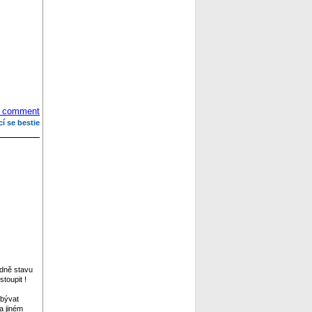
 comment
cí se bestie
edně stavu
toupit !
abývat
a jiném