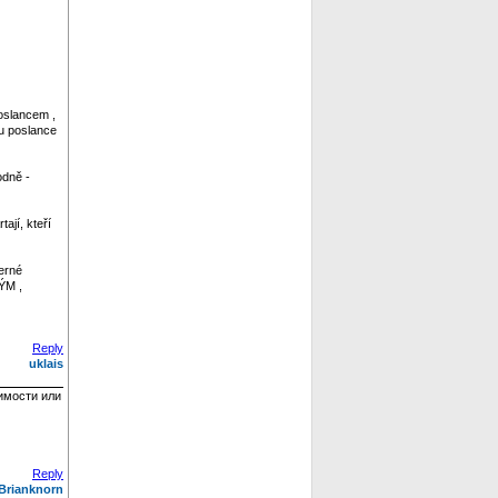
oslancem ,
tu poslance
odně -
ají, kteří
erné
ÝM ,
Reply
uklais
имости или
Reply
Brianknorn