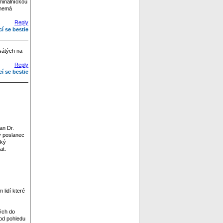
iminálníckou
 nemá
Reply
cí se bestie
esátých na
Reply
cí se bestie
an Dr.
lý poslanec
ský
at.
 lidí které
ých do
 od pohledu