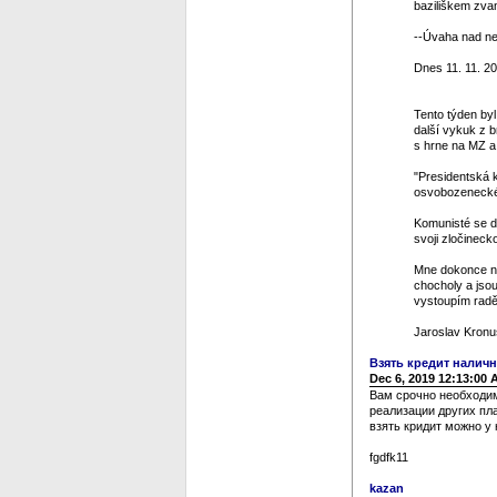
baziliškem zvan
--Úvaha nad ned
Dnes 11. 11. 20
Tento týden by
další vykuk z 
s hrne na MZ a 
"Presidentská k
osvobozeneckéh
Komunisté se dos
svoji zločinecko
Mne dokonce na
chocholy a jso
vystoupím raděj
Jaroslav Kronu
Взять кредит нали
Dec 6, 2019 12:13:00
Вам срочно необходим
реализации других пл
взять кридит можно у 
fgdfk11
kazan