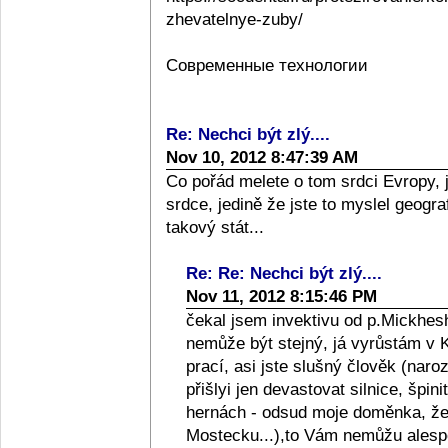
zhevatelnye-zuby/
Современные технологии
Re: Nechci být zlý....
Nov 10, 2012 8:47:39 AM
Co pořád melete o tom srdci Evropy, 
srdce, jedině že jste to myslel geograf
takový stát...
Re: Re: Nechci být zlý....
Nov 11, 2012 8:15:46 PM
čekal jsem invektivu od p.Mickhesh
nemůže být stejný, já vyrůstám v Kol
prací, asi jste slušný člověk (naro
přišlyi jen devastovat silnice, špini
hernách - odsud moje doměnka, že l
Mostecku...),to Vám nemůžu alespo