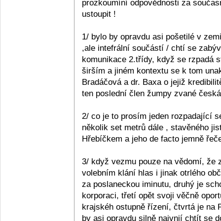
prozkoumíní odpovědnosti za současn
ustoupit !
1/ bylo by opravdu asi pošetilé v zemi
,ale intefrální součástí / chtí se zabý
komunikace 2.třídy, když se rzpadá s
širším a jiném kontextu se k tom unak
Bradáčová a dr. Baxa o jejiž kredibil
ten poslední člen žumpy zvané česká p
2/ co je to prosím jeden rozpadající se
několik set metrů dále , stavěného ji
Hřebíčkem a jeho de facto jemně řečen
3/ když vezmu pouze na vědomí, že z 
volebním klání hlas i jinak otrlého 
za poslaneckou iminutu, druhý je sc
korporaci, třetí opět svoji věčně opo
krajskéh ostupně řízení, čtvrtá je na
by asi opravdu silně naivnií chtít se 