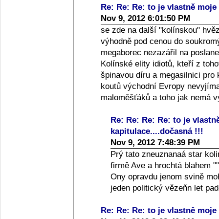
Re: Re: Re: to je vlastně moje 
Nov 9, 2012 6:01:50 PM
se zde na další "kolínskou" hvě
výhodně pod cenou do soukromýc
megaborec nezazářil na poslanec
Kolínské elity idiotů, kteří z toh
špinavou díru a megasilnici pro
koutů východní Evropy nevyjíma
maloměšťáků a toho jak nemá vy
Re: Re: Re: Re: to je vlastn
kapitulace....dočasná !!!
Nov 9, 2012 7:48:39 PM
Prý tato zneuznanaá star koli
firmě Ave a hrochtá blahem ""
Ony opravdu jenom svině moho
jeden politický vězeňn let p
Re: Re: Re: to je vlastně moje 