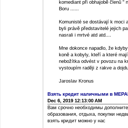
komediant při obhajobě členů "
Boru ......
Komunisté se dostávají k moci a
byli právě představitelé jejich pa
nasrali i mrtvé atd atd....
Mne dokonce napadlo, že kdyby
koně a kobyly, kteří a které ma
nebožítka odvést v povozu na k
vystoupím raději z rakve a dojdu
Jaroslav Kronus
Взять кредит наличными в МЕР
Dec 6, 2019 12:13:00 AM
Вам срочно необходимы дополните
образования, отдыха, покупки нед
взять кридит можно у нас