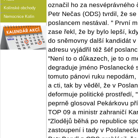
označil ho za nesvéprávného 
Kolínské obchody
Petr Nečas (ODS) tvrdil, že se
Nemocnice Kolín
poslancem nestával. " První 
zase řekl, že by bylo lepší, 
do sněmovny další kandidát v 
adresu vyjádřil též šéf posla
"Není to o důkazech, je to o mo
degraduje jméno Poslanecké s
tomuto pánovi ruku nepodám, 
a cti, tak by věděl, že v Pos
deformuje politické prostředí,
peprně glosoval Pekárkovu př
TOP 09 a ministr zahraničí Ka
"Zlodějů běhá po republice sp
zastoupení i tady v Poslanec