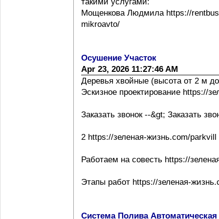
такими услугами:
Мощенкова Людмила https://rentbuss
mikroavto/
Осушение Участок
Apr 23, 2026 11:27:46 AM
Деревья хвойные (высота от 2 м до
Эскизное проектирование https://з
Заказать звонок --&gt; Заказать зво
2 https://зеленая-жизнь.com/parkvill
Работаем на совесть https://зелена
Этапы работ https://зеленая-жизнь.
Система Полива Автоматическая