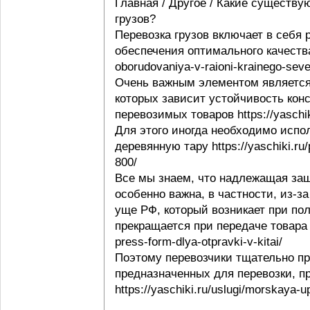
Главная / Другое / Какие существу
грузов?
Перевозка грузов включает в себя
обеспечения оптимального качества 
oborudovaniya-v-raioni-krainego-seve
Очень важным элементом является 
которых зависит устойчивость конс
перевозимых товаров https://yaschi
Для этого иногда необходимо испо
деревянную тару https://yaschiki.ru
800/
Все мы знаем, что надлежащая защ
особенно важна, в частности, из-з
уще РФ, который возникает при пол
прекращается при передаче товара п
press-form-dlya-otpravki-v-kitai/
Поэтому перевозчики тщательно пр
предназначенных для перевозки, п
https://yaschiki.ru/uslugi/morskaya-