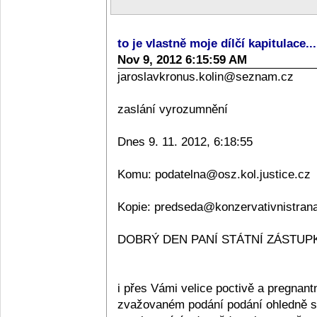
to je vlastně moje dílčí kapitulace..
Nov 9, 2012 6:15:59 AM
jaroslavkronus.kolin@seznam.cz
zaslání vyrozumnění
Dnes 9. 11. 2012, 6:18:55
Komu: podatelna@osz.kol.justice.cz
Kopie: predseda@konzervativnistran
DOBRÝ DEN PANÍ STÁTNÍ ZÁSTUPKY
i přes Vámi velice poctivě a pregnan
zvažovaném podání podání ohledně sta