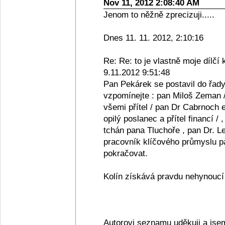
Nov 11, 2012 2:08:40 AM
Jenom to něžně zprecizuji.....
Dnes 11. 11. 2012, 2:10:16
Re: Re: to je vlastně moje dílčí 
9.11.2012 9:51:48
Pan Pekárek se postavil do řady
vzpomínejte : pan Miloš Zeman /
všemi přítel / pan Dr Cabrnoch e
opilý poslanec a přítel financí /
tchán pana Tluchoře , pan Dr. Le
pracovník klíčového průmyslu pan
pokračovat.
Kolín získává pravdu nehynoucí s
Autorovi seznamu uděkuji a jse