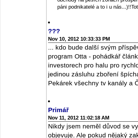
páni podnikatelé a to i u nás...)!!T
???
Nov 10, 2012 10:33:33 PM
... kdo bude další svým příspě
program Otta - pohádkář člán
investorech pro halu pro rych
jedinou zásluhu zboření špícharu
Pekárek všechny tv kanály a ČR
Primář
Nov 11, 2012 11:02:18 AM
Nikdy jsem neměl důvod se vy
objevuje. Ale pokud nějaký z