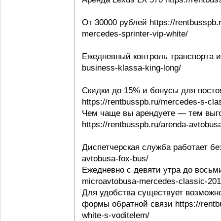
От 30000 рублей https://rentbusspb.
mercedes-sprinter-vip-white/
Ежедневный контроль транспорта и в
business-klassa-king-long/
Скидки до 15% и бонусы для посто
https://rentbusspb.ru/mercedes-s-cl
Чем чаще вы арендуете — тем выго
https://rentbusspb.ru/arenda-avtobusa
Диспетчерская служба работает без 
avtobusa-fox-bus/
Ежедневно с девяти утра до восьми 
microavtobusa-mercedes-classic-201
Для удобства существует возможно
формы обратной связи https://rentbu
white-s-voditelem/