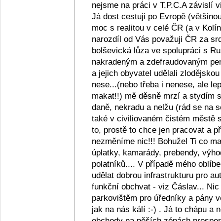
nejsme na práci v T.P.C.A závislí v
Já dost cestuji po Evropě (většino
moc s realitou v celé ČR (a v Kolín
narozdíl od Vás považuji ČR za srd
bolševická lůza ve spolupráci s R
nakradeným a zdefraudovaným pen
a jejich obyvatel udělali zlodějsko
nese...(nebo třeba i nenese, ale lep
makat!!) mě děsně mrzí a stydím se z
daně, nekradu a nelžu (rád se na s
také v civiliovaném čistém městě se
to, prostě to chce jen pracovat a
nezměníme nic!!! Bohužel Ti co maj
úplatky, kamarády, prebendy, výho
polatníků.... V případě mého oblíb
udělat dobrou infrastrukturu pro au
funkční obchvat - viz Čáslav... Ni
parkovištěm pro úředníky a pány ve
jak na nás kálí :-) . Já to chápu a
obchody na pěších zónách prosperu