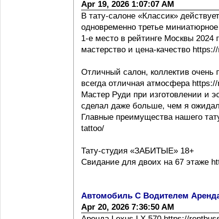
Apr 19, 2026 1:07:07 AM
В тату-салоне «Классик» действует
одновременно третье миниатюрное 
1-е место в рейтинге Москвы 2024 г h
мастерство и цена-качество https://m
Отличный салон, коллектив очень 
всегда отличная атмосфера https://m
Мастер Руди при изготовлении и эс
сделал даже больше, чем я ожидал
Главные преимущества нашего тату с
tattoo/
Тату-студия «ЗАБИТЫЕ» 18+
Свидание для двоих на 67 этаже http
Автомобиль С Водителем Аренд
Apr 20, 2026 7:36:50 AM
Аренда Lexus LX 570 https://rentbus