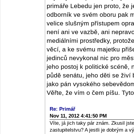
primáře Lebedu jen proto, že j
odborník ve svém oboru pak m
velice slušným přístupem oprav
není ani ve vazbě, ani nepra
mediálními prostředky, protož
věcí, a ke svému majetku přišel
jedinců nevykonal nic pro měs
jeho postoj k politické scéně,
půdě senátu, jeho děti se živí
jako pán vysokého sebevědomí,
Věřte, že vím o čem píšu. Tyt
Re: Primář
Nov 11, 2012 4:41:50 PM
Víte, já jich taky pár znám. Zkusil j
zastupitelstvu? A jestli je dobrým a 