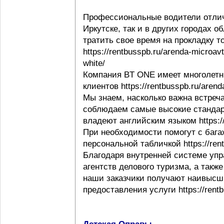
Профессиональные водители отлич
Иркутске, так и в других городах 
тратить свое время на прокладку т
https://rentbusspb.ru/arenda-microav
white/
Компания BT ONE имеет многолетн
клиентов https://rentbusspb.ru/aren
Мы знаем, насколько важна встреча
соблюдаем самые высокие стандар
владеют английским языком https://r
При необходимости помогут с багаж
персональной табличкой https://rentb
Благодаря внутренней системе упр
агентств делового туризма, а такж
наши заказчики получают наивысши
предоставления услуги https://rentb