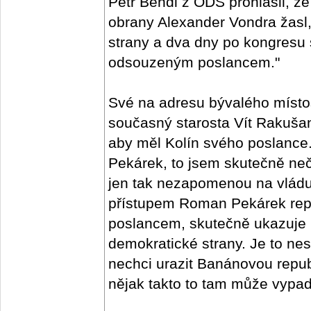
Petr Bendl z ODS prohlásil, že
obrany Alexander Vondra žasl,
strany a dva dny po kongresu
odsouzeným poslancem."
Své na adresu bývalého místo
současný starosta Vít Rakušan
aby měl Kolín svého poslanc
Pekárek, to jsem skutečně neč
jen tak nezapomenou na vlád
přístupem Roman Pekárek repre
poslancem, skutečně ukazuje 
demokratické strany. Je to nes
nechci urazit Banánovou republ
nějak takto to tam může vypada