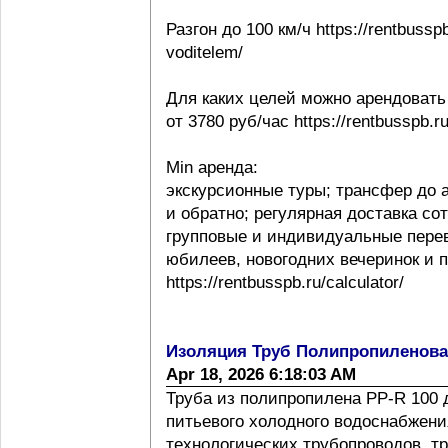
Разгон до 100 км/ч https://rentbussp
voditelem/
Для каких целей можно арендовать
от 3780 руб/час https://rentbusspb.r
Min аренда:
экскурсионные туры; трансфер до 
и обратно; регулярная доставка со
групповые и индивидуальные перев
юбилеев, новогодних вечеринок и 
https://rentbusspb.ru/calculator/
Изоляция Труб Полипропиленов
Apr 18, 2026 6:18:03 AM
Труба из полипропилена PP-R 100 
питьевого холодного водоснабжения
технологических трубопроводов, т