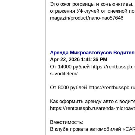
Это ожог роговицы и конъюнктивы,
отражения УФ-лучей от снежной повер
magazin/product/nano-nao57646
Аренда Микроавтобусов Водител
Apr 22, 2026 1:41:36 PM
От 14000 рублей https://rentbusspb.
s-voditelem/
От 8000 рублей https://rentbusspb.r
Как оформить аренду авто с водит
https://rentbusspb.ru/arenda-microa
Вместимость:
В клубе проката автомобилей «CA