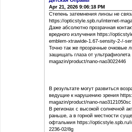
Детская Оправы
Apr 21, 2026 9:06:18 PM
Степень затемнения линзы не свя
https://opticstyle.spb.ru/internet-ma
Даже абсолютно прозрачная контак
вредного излучения https://opticstyl
emblem-xtrawide-1.67-sensity-2-/-sen
Точно так же прозрачные очковые
защищать глаза от ультрафиолета http
magazin/product/nano-nao3022446
В результате могут развиться воз
ведущие к нарушению зрения https://o
magazin/product/nano-nao3121050sc
В регионах с высокой солнечной а
раньше, а в горной местности сущ
офтальмия https://opticstyle.spb.ru/
2236-02/8g