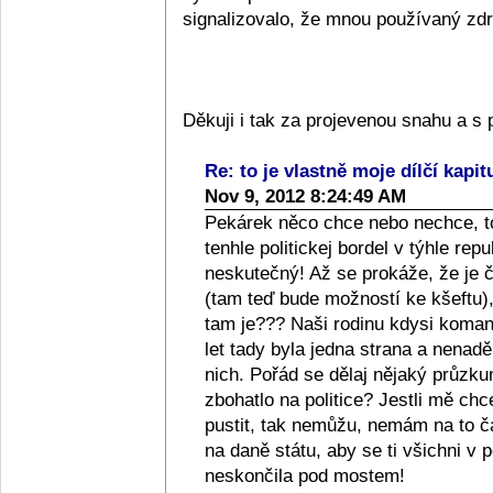
signalizovalo, že mnou používaný zdra
Děkuji i tak za projevenou snahu a 
Re: to je vlastně moje dílčí kapit
Nov 9, 2012 8:24:49 AM
Pekárek něco chce nebo nechce, to
tenhle politickej bordel v týhle repub
neskutečný! Až se prokáže, že je či
(tam teď bude možností ke kšeftu), 
tam je??? Naši rodinu kdysi komanči
let tady byla jedna strana a nenad
nich. Pořád se dělaj nějaký průzkum
zbohatlo na politice? Jestli mě ch
pustit, tak nemůžu, nemám na to 
na daně státu, aby se ti všichni v p
neskončila pod mostem!