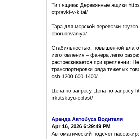
Тип ящика: Деревянные ящики https:
otpravki-v-kitai/
Тара для морской перевозки грузов 
oborudovaniya/
Стабильностью, повышенной влаго
изготовления – фанера легко разре
растрескивается при креплении; Н
транспортировки ряда тяжелых товаро
osb-1200-600-1400/
Цена по запросу Цена по запросу htt
irkutskuyu-oblast/
Аренда Автобуса Водителя
Apr 16, 2026 6:29:49 PM
Автоматический подсчет пассажиропо