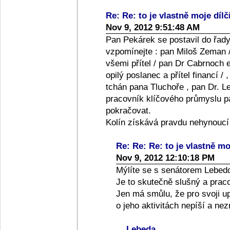
Re: Re: to je vlastně moje dílč
Nov 9, 2012 9:51:48 AM
Pan Pekárek se postavil do řady
vzpomínejte : pan Miloš Zeman /
všemi přítel / pan Dr Cabrnoch e
opilý poslanec a přítel financí /
tchán pana Tluchoře , pan Dr. Le
pracovník klíčového průmyslu pan
pokračovat.
Kolín získává pravdu nehynoucí
Re: Re: Re: to je vlastně moj
Nov 9, 2012 12:10:18 PM
Mýlíte se s senátorem Lebed
Je to skutečně slušný a praco
Jen má smůlu, že pro svoji up
o jeho aktivitách nepíší a ne
Lebeda