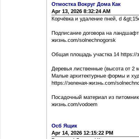
Отмостка Вокруг Дома Как
Apr 13, 2026 8:32:24 AM
Корчёвка и удаление пней, d &gt;15с
Подписание договора на ландшафтно
жизнь.com/solnechnogorsk
Общая площадь участка 14 https://
Деревья лиственные (высота от 2 м
Малые архитектурные формы и ху
https://зеленая-жизнь.com/solnechn
Посадочный материал из питомнико
жизнь.com/vodoem
Осб Ящик
Apr 14, 2026 12:15:22 PM