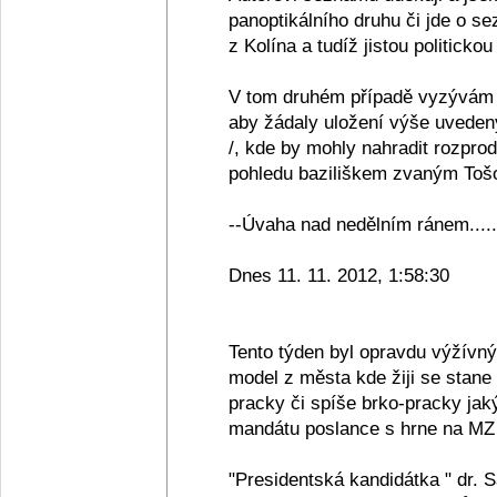
panoptikálního druhu či jde o se
z Kolína a tudíž jistou politickou
V tom druhém případě vyzývám 
aby žádaly uložení výše uveden
/, kde by mohly nahradit rozpro
pohledu baziliškem zvaným Tošov
--Úvaha nad nedělním ránem.....
Dnes 11. 11. 2012, 1:58:30
Tento týden byl opravdu výžívn
model z města kde žiji se stane
pracky či spíše brko-pracky jak
mandátu poslance s hrne na MZ 
"Presidentská kandidátka " dr. 