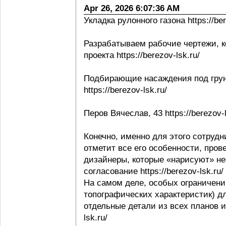
Apr 26, 2026 6:07:36 AM
Укладка рулонного газона https://ber
Разрабатываем рабочие чертежи, к
проекта https://berezov-lsk.ru/
Подбирающие насаждения под грунт
https://berezov-lsk.ru/
Перов Вячеслав, 43 https://berezov-l
Конечно, именно для этого сотрудни
отметит все его особенности, пров
дизайнеры, которые «нарисуют» не
согласование https://berezov-lsk.ru/
На самом деле, особых ограничени
топографических характеристик) д
отдельные детали из всех планов и 
lsk.ru/