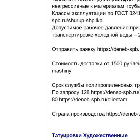
неагрессивные к материалам трубы ht
Классы эксплуатации по ГОСТ 32415-
spb.ru/shurup-shpilka
Допустимое рабочее давление при 
транспортировке холодной воды – 20
Отправить заявку https://deneb-spb.
Стоимость доставки от 1500 рублей h
mashiny
Срок службы полипропиленовых тр
По запросу 128 https://deneb-spb.ru
80 https://deneb-spb.ru/clientam
Страна производства https://deneb-sp
Татуировки Художественные