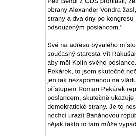
Petr Bendl z ODS prohlásil, že
obrany Alexander Vondra žasl,
strany a dva dny po kongresu
odsouzeným poslancem."
Své na adresu bývalého místo
současný starosta Vít Rakušan
aby měl Kolín svého poslanc
Pekárek, to jsem skutečně neč
jen tak nezapomenou na vlád
přístupem Roman Pekárek repre
poslancem, skutečně ukazuje 
demokratické strany. Je to nes
nechci urazit Banánovou republ
nějak takto to tam může vypada