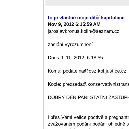
to je vlastně moje dílčí kapitulace..
Nov 9, 2012 6:15:59 AM
jaroslavkronus.kolin@seznam.cz
zaslání vyrozumnění
Dnes 9. 11. 2012, 6:18:55
Komu: podatelna@osz.kol.justice.cz
Kopie: predseda@konzervativnistran
DOBRÝ DEN PANÍ STÁTNÍ ZÁSTUPKY
i přes Vámi velice poctivě a pregnan
zvažovaném podání podání ohledně sta