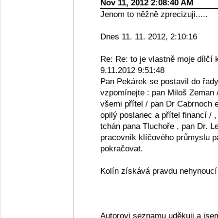
Nov 11, 2012 2:08:40 AM
Jenom to něžně zprecizuji.....
Dnes 11. 11. 2012, 2:10:16
Re: Re: to je vlastně moje dílčí 
9.11.2012 9:51:48
Pan Pekárek se postavil do řady
vzpomínejte : pan Miloš Zeman /
všemi přítel / pan Dr Cabrnoch e
opilý poslanec a přítel financí /
tchán pana Tluchoře , pan Dr. Le
pracovník klíčového průmyslu pan
pokračovat.
Kolín získává pravdu nehynoucí s
Autorovi seznamu uděkuji a jse