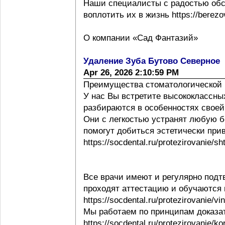
Наши специалисты с радостью обс
воплотить их в жизнь https://berezov
О компании «Сад Фантазий»
Удаление Зуба Бутово Северное
Apr 26, 2026 2:10:59 PM
Преимущества стоматологической 
У нас Вы встретите высококлассны
разбираются в особенностях своей ра
Они с легкостью устранят любую б
помогут добиться эстетически при
https://socdental.ru/protezirovanie/sh
Все врачи имеют и регулярно под
проходят аттестацию и обучаются
https://socdental.ru/protezirovanie/v
Мы работаем по принципам доказ
https://socdental.ru/protezirovanie/ko