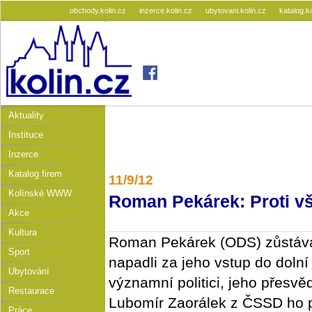
obchody.kolin.cz
inzerce.kolin.cz
ubytovani.kolin.cz
katalog.k
Aktuality
Instituce
Inzerce
Katalog firem
11/9/12
Kolínské WWW
Roman Pekárek: Proti v
Akce
Kultura
Roman Pekárek (ODS) zůstává
Sport
napadli za jeho vstup do doln
Ubytování
významní politici, jeho přesvěd
Restaurace
Lubomír Zaorálek z ČSSD ho p
Práce