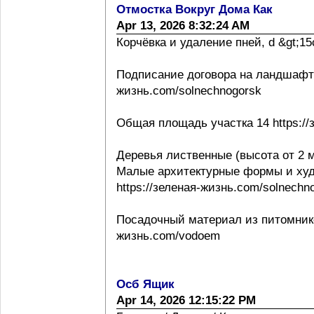
Отмостка Вокруг Дома Как
Apr 13, 2026 8:32:24 AM
Корчёвка и удаление пней, d &gt;15с
Подписание договора на ландшафтно
жизнь.com/solnechnogorsk
Общая площадь участка 14 https://
Деревья лиственные (высота от 2 м
Малые архитектурные формы и ху
https://зеленая-жизнь.com/solnechn
Посадочный материал из питомнико
жизнь.com/vodoem
Осб Ящик
Apr 14, 2026 12:15:22 PM