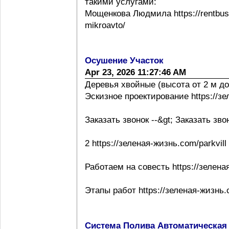
такими услугами:
Мощенкова Людмила https://rentbuss
mikroavto/
Осушение Участок
Apr 23, 2026 11:27:46 AM
Деревья хвойные (высота от 2 м до
Эскизное проектирование https://з
Заказать звонок --&gt; Заказать зво
2 https://зеленая-жизнь.com/parkvill
Работаем на совесть https://зелена
Этапы работ https://зеленая-жизнь.
Система Полива Автоматическая