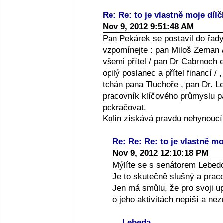
Re: Re: to je vlastně moje dílč
Nov 9, 2012 9:51:48 AM
Pan Pekárek se postavil do řady
vzpomínejte : pan Miloš Zeman /
všemi přítel / pan Dr Cabrnoch e
opilý poslanec a přítel financí /
tchán pana Tluchoře , pan Dr. Le
pracovník klíčového průmyslu pan
pokračovat.
Kolín získává pravdu nehynoucí
Re: Re: Re: to je vlastně moj
Nov 9, 2012 12:10:18 PM
Mýlíte se s senátorem Lebed
Je to skutečně slušný a praco
Jen má smůlu, že pro svoji up
o jeho aktivitách nepíší a ne
Lebeda