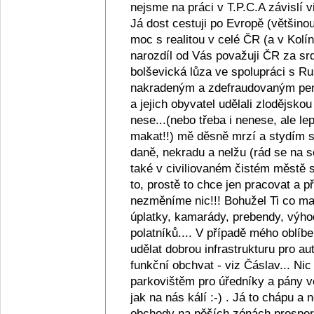
nejsme na práci v T.P.C.A závislí v
Já dost cestuji po Evropě (většino
moc s realitou v celé ČR (a v Kolín
narozdíl od Vás považuji ČR za srd
bolševická lůza ve spolupráci s R
nakradeným a zdefraudovaným pen
a jejich obyvatel udělali zlodějsko
nese...(nebo třeba i nenese, ale lep
makat!!) mě děsně mrzí a stydím se z
daně, nekradu a nelžu (rád se na s
také v civiliovaném čistém městě se
to, prostě to chce jen pracovat a
nezměníme nic!!! Bohužel Ti co maj
úplatky, kamarády, prebendy, výho
polatníků.... V případě mého oblíb
udělat dobrou infrastrukturu pro au
funkční obchvat - viz Čáslav... Ni
parkovištěm pro úředníky a pány ve
jak na nás kálí :-) . Já to chápu a
obchody na pěších zónách prosperu