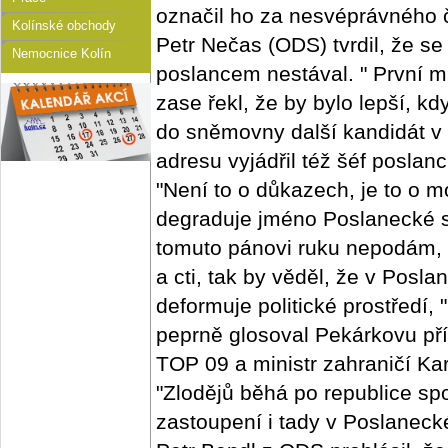
označil ho za nesvéprávného 
Kolínské obchody
Petr Nečas (ODS) tvrdil, že se
Nemocnice Kolín
poslancem nestával. " První 
zase řekl, že by bylo lepší, 
do sněmovny další kandidát v 
adresu vyjádřil též šéf posla
"Není to o důkazech, je to o mo
degraduje jméno Poslanecké s
tomuto pánovi ruku nepodám, 
a cti, tak by věděl, že v Pos
deformuje politické prostředí,
peprně glosoval Pekárkovu př
TOP 09 a ministr zahraničí Ka
"Zlodějů běhá po republice sp
zastoupení i tady v Poslanec