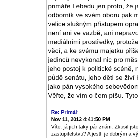
primáře Lebedu jen proto, že j
odborník ve svém oboru pak m
velice slušným přístupem oprav
není ani ve vazbě, ani nepra
mediálními prostředky, protož
věcí, a ke svému majetku přišel
jedinců nevykonal nic pro měs
jeho postoj k politické scéně,
půdě senátu, jeho děti se živí
jako pán vysokého sebevědomí,
Věřte, že vím o čem píšu. Tyt
Re: Primář
Nov 11, 2012 4:41:50 PM
Víte, já jich taky pár znám. Zkusil j
zastupitelstvu? A jestli je dobrým a 