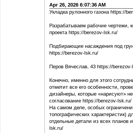
Apr 26, 2026 6:07:36 AM
Укладка рулонного газона https://ber
Разрабатываем рабочие чертежи, к
проекта https://berezov-lsk.ru/
Подбирающие насаждения под грунт
https://berezov-lsk.ru/
Перов Вячеслав, 43 https://berezov-l
Конечно, именно для этого сотрудни
отметит все его особенности, пров
дизайнеры, которые «нарисуют» не
согласование https://berezov-lsk.ru/
На самом деле, особых ограничени
топографических характеристик) д
отдельные детали из всех планов и 
lsk.ru/