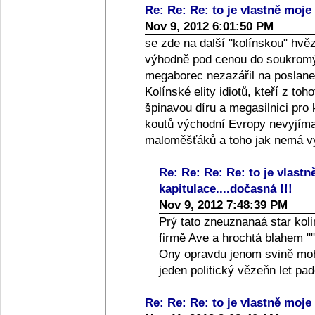
Re: Re: Re: to je vlastně moje 
Nov 9, 2012 6:01:50 PM
se zde na další "kolínskou" hvě
výhodně pod cenou do soukromýc
megaborec nezazářil na poslanec
Kolínské elity idiotů, kteří z toh
špinavou díru a megasilnici pro
koutů východní Evropy nevyjíma
maloměšťáků a toho jak nemá vy
Re: Re: Re: Re: to je vlastn
kapitulace....dočasná !!!
Nov 9, 2012 7:48:39 PM
Prý tato zneuznanaá star koli
firmě Ave a hrochtá blahem ""
Ony opravdu jenom svině moho
jeden politický vězeňn let p
Re: Re: Re: to je vlastně moje 