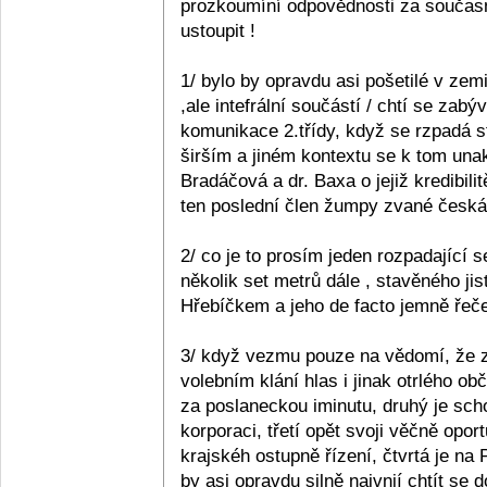
prozkoumíní odpovědnosti za současn
ustoupit !
1/ bylo by opravdu asi pošetilé v zemi
,ale intefrální součástí / chtí se zabý
komunikace 2.třídy, když se rzpadá s
širším a jiném kontextu se k tom unak
Bradáčová a dr. Baxa o jejiž kredibil
ten poslední člen žumpy zvané česká p
2/ co je to prosím jeden rozpadající se
několik set metrů dále , stavěného ji
Hřebíčkem a jeho de facto jemně řečen
3/ když vezmu pouze na vědomí, že z 
volebním klání hlas i jinak otrlého 
za poslaneckou iminutu, druhý je sc
korporaci, třetí opět svoji věčně opo
krajskéh ostupně řízení, čtvrtá je na
by asi opravdu silně naivnií chtít se 