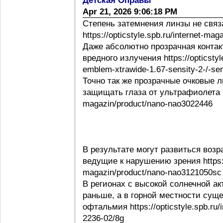
Детская Оправы
Apr 21, 2026 9:06:18 PM
Степень затемнения линзы не свя
https://opticstyle.spb.ru/internet-ma
Даже абсолютно прозрачная контак
вредного излучения https://opticstyl
emblem-xtrawide-1.67-sensity-2-/-sen
Точно так же прозрачные очковые
защищать глаза от ультрафиолета http
magazin/product/nano-nao3022446
В результате могут развиться воз
ведущие к нарушению зрения https://o
magazin/product/nano-nao3121050sc
В регионах с высокой солнечной а
раньше, а в горной местности сущ
офтальмия https://opticstyle.spb.ru/
2236-02/8g