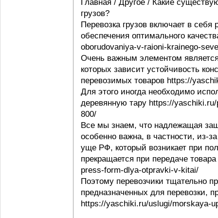
Главная / Другое / Какие существу
грузов?
Перевозка грузов включает в себя
обеспечения оптимального качества 
oborudovaniya-v-raioni-krainego-seve
Очень важным элементом является 
которых зависит устойчивость конс
перевозимых товаров https://yaschi
Для этого иногда необходимо испо
деревянную тару https://yaschiki.ru
800/
Все мы знаем, что надлежащая защ
особенно важна, в частности, из-з
уще РФ, который возникает при пол
прекращается при передаче товара п
press-form-dlya-otpravki-v-kitai/
Поэтому перевозчики тщательно пр
предназначенных для перевозки, п
https://yaschiki.ru/uslugi/morskaya-