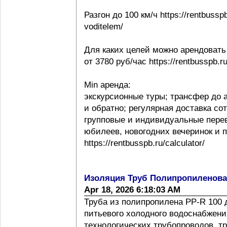
Разгон до 100 км/ч https://rentbussp
voditelem/
Для каких целей можно арендовать
от 3780 руб/час https://rentbusspb.r
Min аренда:
экскурсионные туры; трансфер до 
и обратно; регулярная доставка со
групповые и индивидуальные перев
юбилеев, новогодних вечеринок и 
https://rentbusspb.ru/calculator/
Изоляция Труб Полипропиленов
Apr 18, 2026 6:18:03 AM
Труба из полипропилена PP-R 100 
питьевого холодного водоснабжения
технологических трубопроводов, т