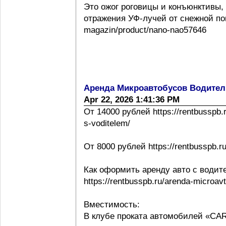
Это ожог роговицы и конъюнктивы,
отражения УФ-лучей от снежной повер
magazin/product/nano-nao57646
Аренда Микроавтобусов Водител
Apr 22, 2026 1:41:36 PM
От 14000 рублей https://rentbusspb.
s-voditelem/
От 8000 рублей https://rentbusspb.r
Как оформить аренду авто с водит
https://rentbusspb.ru/arenda-microa
Вместимость:
В клубе проката автомобилей «CA