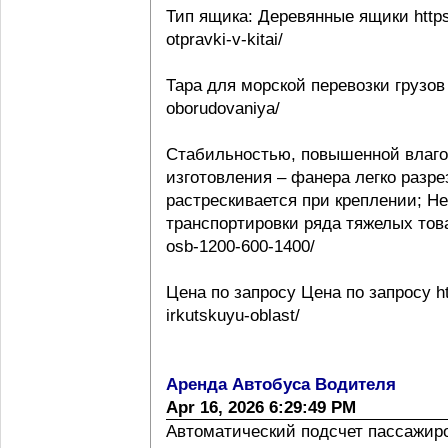
Тип ящика: Деревянные ящики https:
otpravki-v-kitai/
Тара для морской перевозки грузов 
oborudovaniya/
Стабильностью, повышенной влаго
изготовления – фанера легко разре
растрескивается при креплении; Н
транспортировки ряда тяжелых товаро
osb-1200-600-1400/
Цена по запросу Цена по запросу htt
irkutskuyu-oblast/
Аренда Автобуса Водителя
Apr 16, 2026 6:29:49 PM
Автоматический подсчет пассажиропо