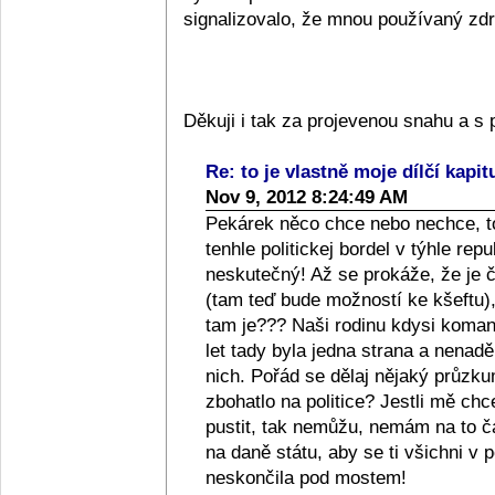
signalizovalo, že mnou používaný zdra
Děkuji i tak za projevenou snahu a 
Re: to je vlastně moje dílčí kapit
Nov 9, 2012 8:24:49 AM
Pekárek něco chce nebo nechce, to
tenhle politickej bordel v týhle repub
neskutečný! Až se prokáže, že je či
(tam teď bude možností ke kšeftu), 
tam je??? Naši rodinu kdysi komanči
let tady byla jedna strana a nenad
nich. Pořád se dělaj nějaký průzkum
zbohatlo na politice? Jestli mě ch
pustit, tak nemůžu, nemám na to 
na daně státu, aby se ti všichni v p
neskončila pod mostem!