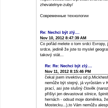
zhevatelnye-zuby/
Современные технологии
Re: Nechci být zlý....
Nov 10, 2012 8:47:39 AM
Co pořád melete o tom srdci Evropy, 
srdce, jedině že jste to myslel geograf
takový stát...
Re: Re: Nechci být zlý....
Nov 11, 2012 8:15:46 PM
čekal jsem invektivu od p.Mickhesh
nemůže být stejný, já vyrůstám v Kol
prací, asi jste slušný člověk (naro
přišlyi jen devastovat silnice, špini
hernách - odsud moje doměnka, že l
Mostecku...),to Vám nemůžu alespo