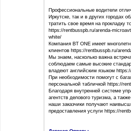
Профессиональные водители отлич
Иркутске, так и в других городах 
тратить свое время на прокладку т
https://rentbusspb.ru/arenda-microav
white/
Компания BT ONE имеет многолетн
клиентов https://rentbusspb.ru/aren
Мы знаем, насколько важна встреча
соблюдаем самые высокие стандар
владеют английским языком https://r
При необходимости помогут с багаж
персональной табличкой https://rentb
Благодаря внутренней системе упр
агентств делового туризма, а такж
наши заказчики получают наивысши
предоставления услуги https://rentb