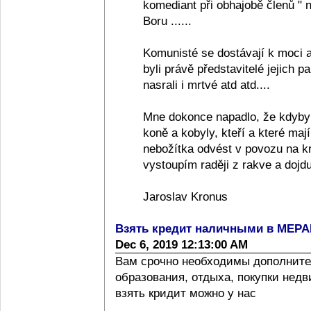
komediant při obhajobě členů "
Boru ......
Komunisté se dostávají k moci a
byli právě představitelé jejich pa
nasrali i mrtvé atd atd....
Mne dokonce napadlo, že kdyby
koně a kobyly, kteří a které ma
nebožítka odvést v povozu na k
vystoupím raději z rakve a dojdu
Jaroslav Kronus
Взять кредит наличными в МЕР
Dec 6, 2019 12:13:00 AM
Вам срочно необходимы дополните
образования, отдыха, покупки нед
взять кридит можно у нас