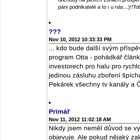
páni podnikatelé a to i u nás...)!!T
???
Nov 10, 2012 10:33:33 PM
... kdo bude další svým příspě
program Otta - pohádkář člán
investorech pro halu pro rych
jedinou zásluhu zboření špícharu
Pekárek všechny tv kanály a ČR
Primář
Nov 11, 2012 11:02:18 AM
Nikdy jsem neměl důvod se vy
objevuje. Ale pokud nějaký z