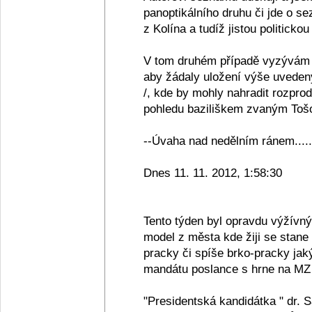
panoptikálního druhu či jde o se
z Kolína a tudíž jistou politickou
V tom druhém případě vyzývám 
aby žádaly uložení výše uveden
/, kde by mohly nahradit rozpro
pohledu baziliškem zvaným Tošov
--Úvaha nad nedělním ránem.....
Dnes 11. 11. 2012, 1:58:30
Tento týden byl opravdu výžívn
model z města kde žiji se stane
pracky či spíše brko-pracky jak
mandátu poslance s hrne na MZ 
"Presidentská kandidátka " dr. 