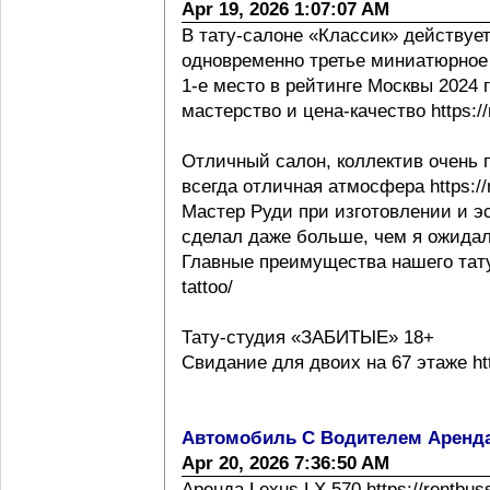
Apr 19, 2026 1:07:07 AM
В тату-салоне «Классик» действует
одновременно третье миниатюрное 
1-е место в рейтинге Москвы 2024 г h
мастерство и цена-качество https://m
Отличный салон, коллектив очень 
всегда отличная атмосфера https://m
Мастер Руди при изготовлении и эс
сделал даже больше, чем я ожидал
Главные преимущества нашего тату с
tattoo/
Тату-студия «ЗАБИТЫЕ» 18+
Свидание для двоих на 67 этаже http
Автомобиль С Водителем Аренд
Apr 20, 2026 7:36:50 AM
Аренда Lexus LX 570 https://rentbus