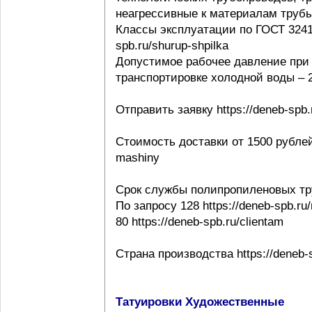
неагрессивные к материалам трубы ht
Классы эксплуатации по ГОСТ 32415-
spb.ru/shurup-shpilka
Допустимое рабочее давление при 
транспортировке холодной воды – 20
Отправить заявку https://deneb-spb.
Стоимость доставки от 1500 рублей h
mashiny
Срок службы полипропиленовых тр
По запросу 128 https://deneb-spb.ru
80 https://deneb-spb.ru/clientam
Страна производства https://deneb-sp
Татуировки Художественные