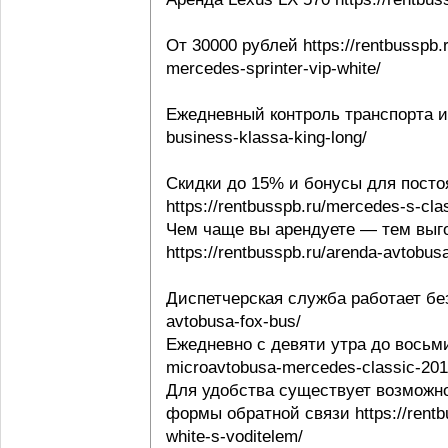
От 30000 рублей https://rentbusspb.
mercedes-sprinter-vip-white/
Ежедневный контроль транспорта и в
business-klassa-king-long/
Скидки до 15% и бонусы для посто
https://rentbusspb.ru/mercedes-s-cl
Чем чаще вы арендуете — тем выго
https://rentbusspb.ru/arenda-avtobusa
Диспетчерская служба работает без 
avtobusa-fox-bus/
Ежедневно с девяти утра до восьми 
microavtobusa-mercedes-classic-201
Для удобства существует возможно
формы обратной связи https://rentbu
white-s-voditelem/