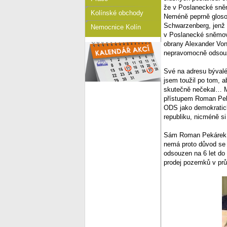
že v Poslanecké sněm
Kolínské obchody
Neméně peprně glosov
Schwarzenberg, jenž u
Nemocnice Kolín
v Poslanecké sněmovn
obrany Alexander Von
nepravomocně odsou
Své na adresu bývalé
jsem toužil po tom, 
skutečně nečekal… My
přístupem Roman Peká
ODS jako demokratick
republiku, nicméně si
Sám Roman Pekárek, kt
nemá proto důvod se
odsouzen na 6 let do
prodej pozemků v pr