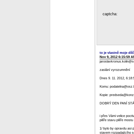
captcha:
to je vlastně moje dílč
Nov 9, 2012 6:15:59 
jaroslavkronus.kolin@
zaslání vyrozumnění
Dnes 9. 11. 2012, 6:18:
Komu: podatelna@osz.ko
Kopie: predseda@konze
DOBRÝ DEN PANÍ STÁT
i přes Vámi velice poc
pilíře stavu pilíře mos
1/ bylo by opravdu asi p
stavem rozpadajícího se