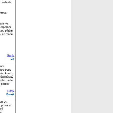
nad nebude
 firmou
čanstva
orporaci,
 a po pátém
lo, že mnou
Reply
Že
lice
m teď bude
le, koně...,
dělaj nějaký
o toho můžu
politice
Reply
Brouk
an Dr.
lý poslanec
ský
at.