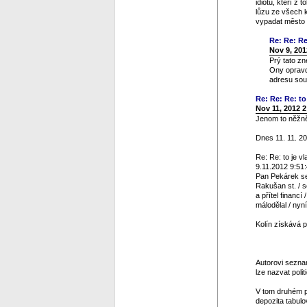
idiotů, kteří z
lůzu ze všech 
vypadat město v
Re: Re: Re
Nov 9, 201
Prý tato zn
Ony opravdu
adresu sou
Re: Re: Re: to 
Nov 11, 2012 
Jenom to něžně 
Dnes 11. 11. 20
Re: Re: to je vl
9.11.2012 9:51
Pan Pekárek se 
Rakušan st. / s
a přítel financ
málodělal / nyn
Kolín získává p
Autorovi seznam
lze nazvat polit
V tom druhém p
depozita tabulo