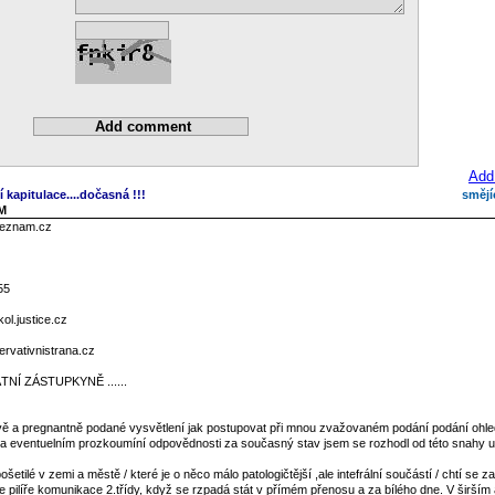
Add
í kapitulace....dočasná !!!
smějí
AM
seznam.cz
55
l.justice.cz
rvativnistrana.cz
NÍ ZÁSTUPKYNĚ ......
tivě a pregnantně podané vysvětlení jak postupovat při mnou zvažovaném podání podání ohl
tu a eventuelním prozkoumíní odpovědnosti za současný stav jsem se rozhodl od této snahy us
ošetilé v zemi a městě / které je o něco málo patologičtější ,ale intefrální součástí / chtí se z
 pilíře komunikace 2.třídy, když se rzpadá stát v přímém přenosu a za bílého dne. V širším 