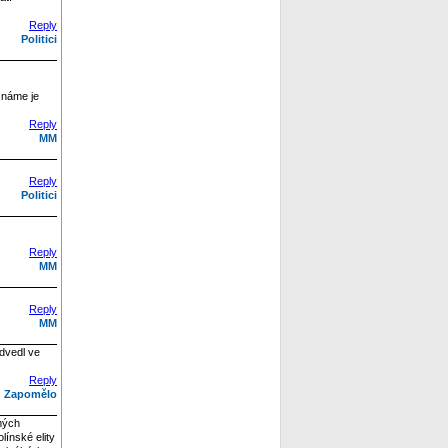
Reply
Politici
eznáme je
Reply
MM
Reply
Politici
Reply
MM
Reply
MM
odvedl ve
Reply
Zapomělo
mých
línské elity