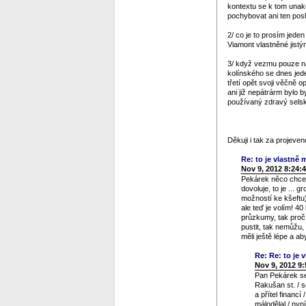
kontextu se k tom unako
pochybovat ani ten posl
2/ co je to prosím jeden
Viamont vlastněné jistý
3/ když vezmu pouze na 
kolínského se dnes jed
třetí opět svoji věčně 
ani již nepátrárm bylo b
používaný zdravý selský
Děkuji i tak za projev
Re: to je vlastně m
Nov 9, 2012 8:24:
Pekárek něco chce n
dovoluje, to je ... 
možností ke kšeftu)
ale teď je volím! 4
průzkumy, tak proč 
pustit, tak nemůžu,
měli ještě lépe a a
Re: Re: to je v
Nov 9, 2012 9
Pan Pekárek se 
Rakušan st. / s
a přítel financ
málodělal / nyn