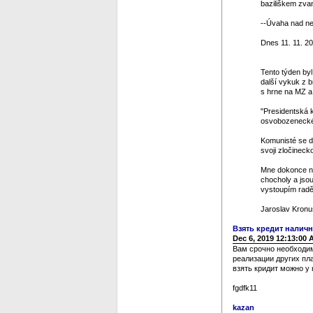
baziliškem zvan
--Úvaha nad ned
Dnes 11. 11. 20
Tento týden by
další vykuk z 
s hrne na MZ a 
"Presidentská k
osvobozeneckéh
Komunisté se dos
svoji zločinecko
Mne dokonce na
chocholy a jso
vystoupím raděj
Jaroslav Kronu
Взять кредит нали
Dec 6, 2019 12:13:00
Вам срочно необходим
реализации других пл
взять кридит можно у 
fgdfk11
kazan