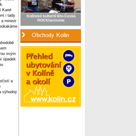
k.
í Karel
ní i tady
a ministr
í pokakáme
ouhodobě
jsem
erou svým
ní úpadek
ou
očistí a
ě
za výhodný