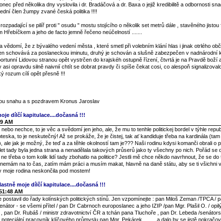
nec před několika dny vyslovila i dr. Bradáčová a dr. Baxa o jejiž kredibilitě a odbornosti s
ední člen žumpy zvané česká politika !!!!
 rozpadající se pilíř proti " osudu " mostu stojícího o několik set metrů dále , stavěného jistou
m Hřebíčkem a jeho de facto jemně řečeno neúčelností .......
vědomí, že z bývalého vedení města , které smetl při volebním klání hlas i jinak otrlého ob
en schovává za poslaneckou iminutu, druhý je schován a slušně zabezpečen v nadnárodní k
oportunní Lidovou stranou opět vystrčen do krajskéh ostupně řízení, čtvrtá je na Pravdě boží
y asi opravdu silně naivnií chtít se dobrat pravdy či spíše čekat cosi, co alespoň signalizova
 rozum cílí opět přesně !!!
enou snahu a s pozdravem Kronus Jaroslav
oje dílčí kapitulace....dočasná !!!
49 AM
ebo nechce, to je věc a svědomí jen jeho, ale, že mu to tenhle politickej bordel v týhle repub
groteska, to je neskutečný! Až se prokáže, že je čistej, tak ať kandiduje třeba na kardinála (ta
, ale jak je možný, že teď a za těhle okolností tam je??? Naši rodinu kdysi komanči obrali o po
0 let tady byla jedna strana a nenadělala takových průserů jako ty všechny po nich. Pořád se 
ne třeba o tom kolik lidí tady zbohatlo na politice? Jestli mě chce někdo navrhnout, že se d
 nemám na to čas, zatím mám práci a musím makat, hlavně na daně státu, aby se ti všichni v 
by moje rodina neskončila pod mostem!
lastně moje dílčí kapitulace....dočasná !!!
:51:48 AM
postavil do řady kolínských politických stínů. Jen vzpomínejte : pan Miloš Zeman /TPCA / p
enátor - se všemi přítel / pan Dr Cabrnoch europoslanec a jeho IZIP /pan Mgr. Plašil O. / opi
í / , pan Dr. Rubáš / ministr zdravotnictví ČR a tchán pana Tluchoře , pan Dr. Lebeda /senátor
í poteciální pracovník klíčového průmyslu pan Mgr. Pekárek .........a dalo by se jistě pokračov