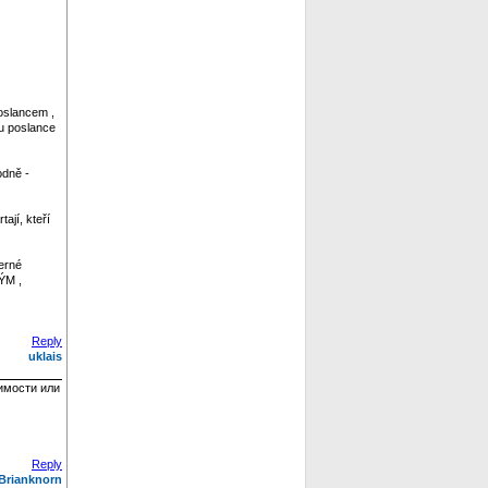
oslancem ,
tu poslance
odně -
ají, kteří
erné
ÝM ,
Reply
uklais
имости или
Reply
Brianknorn