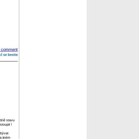
 comment
cí se bestie
edně stavu
toupit !
abývat
a jiném