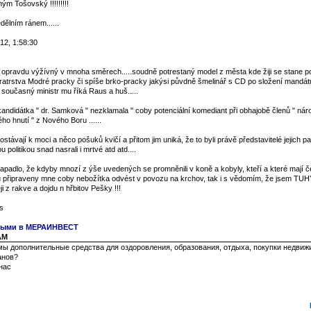
ým Tošovský !!!!!!!!!
ělním ránem......
12, 1:58:30
l opravdu výžívný v mnoha směrech.....soudně potrestaný model z města kde žiji se stane p
bratrstva Modré pracky či spíše brko-pracky jakýsi půvdně šmelinář s CD po složení mandá
současný ministr mu říká Raus a huš.....
andidátka " dr. Samková " nezklamala " coby potenciální komediant při obhajobě členů " nár
o hnutí " z Nového Boru ......
távají k moci a něco pošuků kvičí a přitom jim uniká, že to byli právě představitelé jejich part
u politikou snad nasrali i mrtvé atd atd....
padlo, že kdyby mnozí z ýše uvedených se promněnili v koně a kobyly, kteří a které mají č
u připraveny mne coby nebožítka odvést v povozu na krchov, tak i s vědomím, že jsem TUH
i z rakve a dojdu n hřbitov Pešky !!!
s
чными в МЕРАИНВЕСТ
 AM
ы дополнительные средства для оздоровления, образования, отдыха, покупки недвиж
анов?
нас