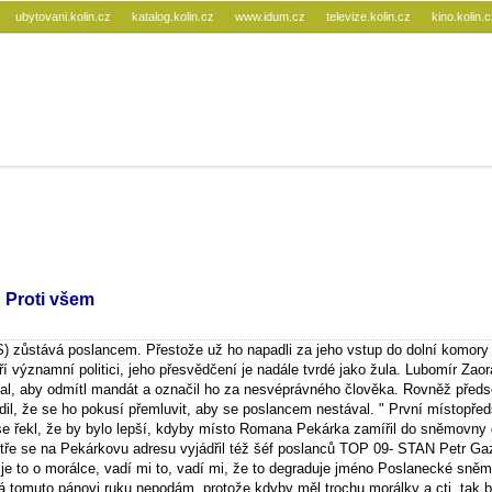
ubytovani.kolin.cz
katalog.kolin.cz
www.idum.cz
televize.kolin.cz
kino.kolin.
 Proti všem
 zůstává poslancem. Přestože už ho napadli za jeho vstup do dolní komory
 významní politici, jeho přesvědčení je nadále tvrdé jako žula. Lubomír Zaor
l, aby odmítl mandát a označil ho za nesvéprávného člověka. Rovněž předs
dil, že se ho pokusí přemluvit, aby se poslancem nestával. " První místopře
 řekl, že by bylo lepší, kdyby místo Romana Pekárka zamířil do sněmovny 
stře se na Pekárkovu adresu vyjádřil též šéf poslanců TOP 09- STAN Petr Ga
 je to o morálce, vadí mi to, vadí mi, že to degraduje jméno Poslanecké sněm
á tomuto pánovi ruku nepodám, protože kdyby měl trochu morálky a cti, tak b