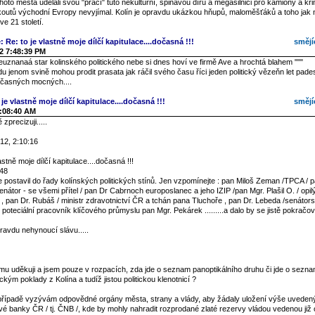
 tohoto města udělali svou "prací" tuto nekulturní, špinavou díru a megasilnici pro kamiony a kr
koutů východní Evropy nevyjímal. Kolín je opravdu ukázkou hňupů, maloměšťáků a toho jak
e 21 století.
: Re: to je vlastně moje dílčí kapitulace....dočasná !!!
smějí
2 7:48:39 PM
euznanaá star kolinského politického nebe si dnes hoví ve firmě Ave a hrochtá blahem """
 jenom svině mohou prodit prasata jak ráčil svého času říci jeden politický vězeňn let pad
časných mocných....
je vlastně moje dílčí kapitulace....dočasná !!!
smějí
2:08:40 AM
zprecizuji.....
12, 2:10:16
astně moje dílčí kapitulace....dočasná !!!
:48
postavil do řady kolínských politických stínů. Jen vzpomínejte : pan Miloš Zeman /TPCA / p
enátor - se všemi přítel / pan Dr Cabrnoch europoslanec a jeho IZIP /pan Mgr. Plašil O. / opi
í / , pan Dr. Rubáš / ministr zdravotnictví ČR a tchán pana Tluchoře , pan Dr. Lebeda /senátor
í poteciální pracovník klíčového průmyslu pan Mgr. Pekárek .........a dalo by se jistě pokračov
ravdu nehynoucí slávu.....
u uděkuji a jsem pouze v rozpacích, zda jde o seznam panoptikálního druhu či jde o seznam
ickým poklady z Kolína a tudíž jistou politickou klenotnicí ?
řípadě vyzývám odpovědné orgány města, strany a vlády, aby žádaly uložení výše uveden
vé banky ČR / tj. ČNB /, kde by mohly nahradit rozprodané zlaté rezervy vládou vedenou již