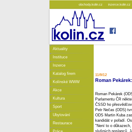
obchody.kolin.cz
inzerce.kolin.cz
Aktuality
Instituce
Inzerce
Katalog firem
11/9/12
Roman Pekárek:
Kolínské WWW
Akce
Roman Pekárek (ODS)
Kultura
Parlamentu ČR někteří
ČSSD ho přesvědčova
Sport
Petr Nečas (ODS) tvr
Ubytování
ODS Martin Kuba zase
kandidát v pořadí. O
Restaurace
"Není to o důkazech,
slušných poslanců. J
Práce