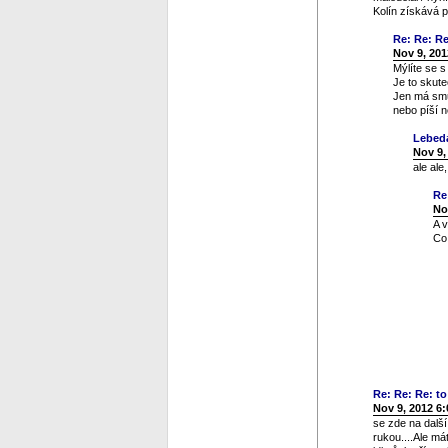
Kolín získává 
Re: Re: Re:
Nov 9, 201
Mýlíte se 
Je to skute
Jen má smůl
nebo píší n
Lebed
Nov 9,
ale ale
Re
No
A 
Co 
Re: Re: Re: to 
Nov 9, 2012 6
se zde na dalš
rukou....Ale má