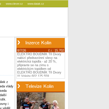
cz
www.clever.cz
www.datak.cz
álek z
eda vlády
dseda
další
zdík.
ovny i
y věděl,