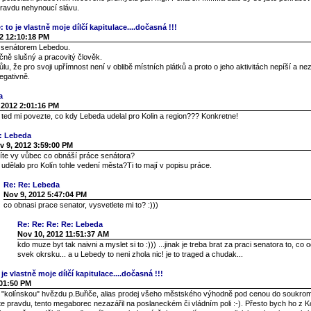
pravdu nehynoucí slávu.
 to je vlastně moje dílčí kapitulace....dočasná !!!
2 12:10:18 PM
s senátorem Lebedou.
čně slušný a pracovitý člověk.
u, že pro svoji upřímnost není v oblibě místních plátků a proto o jeho aktivitách nepíší a n
egativně.
a
 2012 2:01:16 PM
, ted mi povezte, co kdy Lebeda udelal pro Kolin a region??? Konkretne!
: Lebeda
v 9, 2012 3:59:00 PM
víte vy vůbec co obnáší práce senátora?
udělalo pro Kolín tohle vedení města?Ti to mají v popisu práce.
Re: Re: Lebeda
Nov 9, 2012 5:47:04 PM
co obnasi prace senator, vysvetlete mi to? :)))
Re: Re: Re: Re: Lebeda
Nov 10, 2012 11:51:37 AM
kdo muze byt tak naivni a myslet si to :))) ...jinak je treba brat za praci senatora to, co 
svek okrsku... a u Lebedy to neni zhola nic! je to traged a chudak...
je vlastně moje dílčí kapitulace....dočasná !!!
:01:50 PM
í "kolínskou" hvězdu p.Buřiče, alias prodej všeho městského výhodně pod cenou do soukro
te pravdu, tento megaborec nezazářil na poslaneckém či vládním poli :-). Přesto bych ho z Ko