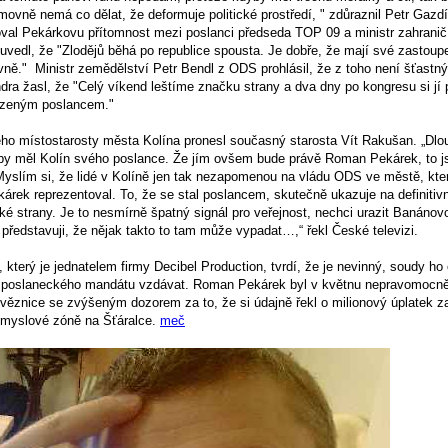
ovně nemá co dělat, že deformuje politické prostředí, " zdůraznil Petr Gazdí
al Pekárkovu přítomnost mezi poslanci předseda TOP 09 a ministr zahranič
vedl, že "Zlodějů běhá po republice spousta. Je dobře, že mají své zastoupe
ě." Ministr zemědělství Petr Bendl z ODS prohlásil, že z toho není šťastný 
dra žasl, že "Celý víkend leštíme značku strany a dva dny po kongresu si j
zeným poslancem."
ho místostarosty města Kolína pronesl současný starosta Vít Rakušan. „Dl
aby měl Kolín svého poslance. Že jím ovšem bude právě Roman Pekárek, to 
slím si, že lidé v Kolíně jen tak nezapomenou na vládu ODS ve městě, kt
rek reprezentoval. To, že se stal poslancem, skutečně ukazuje na definitiv
é strany. Je to nesmírně špatný signál pro veřejnost, nechci urazit Banánov
 představuji, že nějak takto to tam může vypadat…,“ řekl České televizi.
erý je jednatelem firmy Decibel Production, tvrdí, že je nevinný, soudy ho 
 poslaneckého mandátu vzdávat. Roman Pekárek byl v květnu nepravomocn
 věznice se zvýšeným dozorem za to, že si údajně řekl o milionový úplatek 
ůmyslové zóně na Šťáralce.
meč