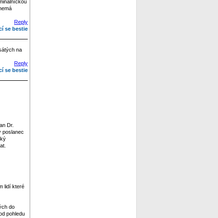
iminálníckou
 nemá
Reply
cí se bestie
esátých na
Reply
cí se bestie
an Dr.
lý poslanec
ský
at.
 lidí které
ých do
 od pohledu