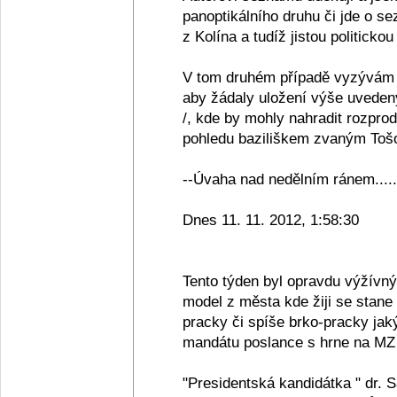
panoptikálního druhu či jde o se
z Kolína a tudíž jistou politickou
V tom druhém případě vyzývám 
aby žádaly uložení výše uveden
/, kde by mohly nahradit rozpro
pohledu baziliškem zvaným Tošov
--Úvaha nad nedělním ránem.....
Dnes 11. 11. 2012, 1:58:30
Tento týden byl opravdu výžívn
model z města kde žiji se stane
pracky či spíše brko-pracky jak
mandátu poslance s hrne na MZ 
"Presidentská kandidátka " dr. 