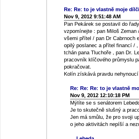
Re: Re: to je vlastně moje dílč
Nov 9, 2012 9:51:48 AM
Pan Pekárek se postavil do řady
vzpomínejte : pan Miloš Zeman /
všemi přítel / pan Dr Cabrnoch e
opilý poslanec a přítel financí /
tchán pana Tluchoře , pan Dr. Le
pracovník klíčového průmyslu pan
pokračovat.
Kolín získává pravdu nehynoucí
Re: Re: Re: to je vlastně moj
Nov 9, 2012 12:10:18 PM
Mýlíte se s senátorem Lebed
Je to skutečně slušný a praco
Jen má smůlu, že pro svoji up
o jeho aktivitách nepíší a ne
Lebeda