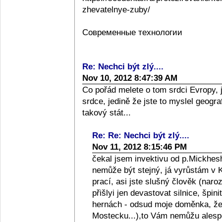
zhevatelnye-zuby/
Современные технологии
Re: Nechci být zlý....
Nov 10, 2012 8:47:39 AM
Co pořád melete o tom srdci Evropy, 
srdce, jedině že jste to myslel geograf
takový stát...
Re: Re: Nechci být zlý....
Nov 11, 2012 8:15:46 PM
čekal jsem invektivu od p.Mickhesh
nemůže být stejný, já vyrůstám v Kol
prací, asi jste slušný člověk (naro
přišlyi jen devastovat silnice, špini
hernách - odsud moje doměnka, že l
Mostecku...),to Vám nemůžu alespo