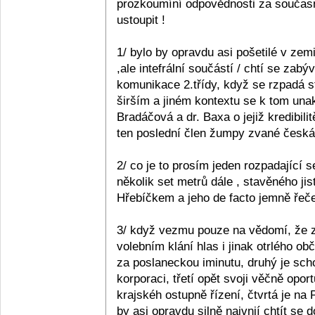
prozkoumíní odpovědnosti za současn
ustoupit !
1/ bylo by opravdu asi pošetilé v zemi
,ale intefrální součástí / chtí se zabý
komunikace 2.třídy, když se rzpadá s
širším a jiném kontextu se k tom unak
Bradáčová a dr. Baxa o jejiž kredibil
ten poslední člen žumpy zvané česká p
2/ co je to prosím jeden rozpadající se
několik set metrů dále , stavěného ji
Hřebíčkem a jeho de facto jemně řečen
3/ když vezmu pouze na vědomí, že z 
volebním klání hlas i jinak otrlého 
za poslaneckou iminutu, druhý je sc
korporaci, třetí opět svoji věčně opo
krajskéh ostupně řízení, čtvrtá je na
by asi opravdu silně naivnií chtít se 