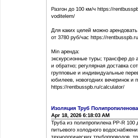
Разгон до 100 км/ч https://rentbussp
voditelem/
Для каких целей можно арендовать
от 3780 руб/час https://rentbusspb.r
Min аренда:
экскурсионные туры; трансфер до 
и обратно; регулярная доставка со
групповые и индивидуальные перев
юбилеев, новогодних вечеринок и 
https://rentbusspb.ru/calculator/
Изоляция Труб Полипропиленов
Apr 18, 2026 6:18:03 AM
Труба из полипропилена PP-R 100 
питьевого холодного водоснабжения
технологических трубопроводов, т