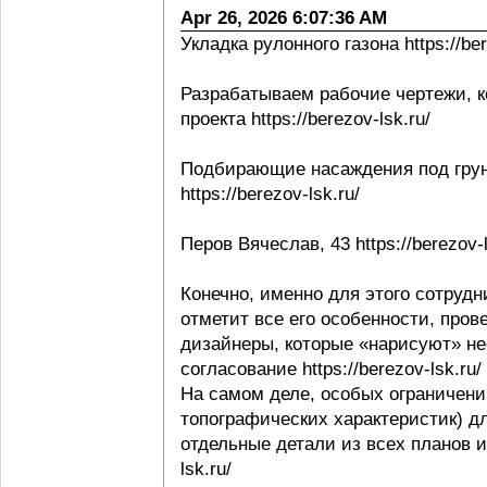
Apr 26, 2026 6:07:36 AM
Укладка рулонного газона https://ber
Разрабатываем рабочие чертежи, к
проекта https://berezov-lsk.ru/
Подбирающие насаждения под грунт
https://berezov-lsk.ru/
Перов Вячеслав, 43 https://berezov-l
Конечно, именно для этого сотрудни
отметит все его особенности, пров
дизайнеры, которые «нарисуют» не
согласование https://berezov-lsk.ru/
На самом деле, особых ограничени
топографических характеристик) д
отдельные детали из всех планов и 
lsk.ru/