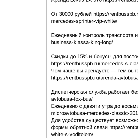
От 30000 рублей https://rentbusspb.
mercedes-sprinter-vip-white/
Ежедневный контроль транспорта и в
business-klassa-king-long/
Скидки до 15% и бонусы для посто
https://rentbusspb.ru/mercedes-s-cl
Чем чаще вы арендуете — тем выго
https://rentbusspb.ru/arenda-avtobusa
Диспетчерская служба работает без 
avtobusa-fox-bus/
Ежедневно с девяти утра до восьми 
microavtobusa-mercedes-classic-201
Для удобства существует возможно
формы обратной связи https://rentbu
white-s-voditelem/