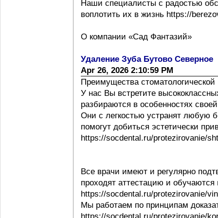
Наши специалисты с радостью обс
воплотить их в жизнь https://berezov
О компании «Сад Фантазий»
Удаление Зуба Бутово Северное
Apr 26, 2026 2:10:59 PM
Преимущества стоматологической 
У нас Вы встретите высококлассны
разбираются в особенностях своей ра
Они с легкостью устранят любую б
помогут добиться эстетически при
https://socdental.ru/protezirovanie/sh
Все врачи имеют и регулярно под
проходят аттестацию и обучаются
https://socdental.ru/protezirovanie/v
Мы работаем по принципам доказ
https://socdental.ru/protezirovanie/ko