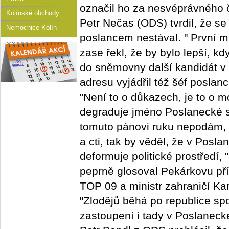
označil ho za nesvéprávného 
Kolínské obchody
Petr Nečas (ODS) tvrdil, že se
Nemocnice Kolín
poslancem nestával. " První 
zase řekl, že by bylo lepší, 
do sněmovny další kandidát v 
adresu vyjádřil též šéf posla
"Není to o důkazech, je to o mo
degraduje jméno Poslanecké s
tomuto pánovi ruku nepodám, 
a cti, tak by věděl, že v Pos
deformuje politické prostředí,
peprně glosoval Pekárkovu př
TOP 09 a ministr zahraničí Ka
"Zlodějů běhá po republice sp
zastoupení i tady v Poslanec