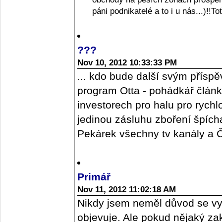
páni podnikatelé a to i u nás...)!!T
???
Nov 10, 2012 10:33:33 PM
... kdo bude další svým příspě
program Otta - pohádkář člán
investorech pro halu pro rych
jedinou zásluhu zboření špícharu
Pekárek všechny tv kanály a ČR
Primář
Nov 11, 2012 11:02:18 AM
Nikdy jsem neměl důvod se vy
objevuje. Ale pokud nějaký z