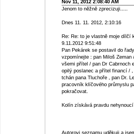
Nov 11, 2012 2:08:40 AM
Jenom to něžně zprecizuji.....
Dnes 11. 11. 2012, 2:10:16
Re: Re: to je vlastně moje dílčí 
9.11.2012 9:51:48
Pan Pekárek se postavil do řady
vzpomínejte : pan Miloš Zeman /
všemi přítel / pan Dr Cabrnoch e
opilý poslanec a přítel financí /
tchán pana Tluchoře , pan Dr. Le
pracovník klíčového průmyslu pan
pokračovat.
Kolín získává pravdu nehynoucí s
Autorovi seznamu uděkuji a jse