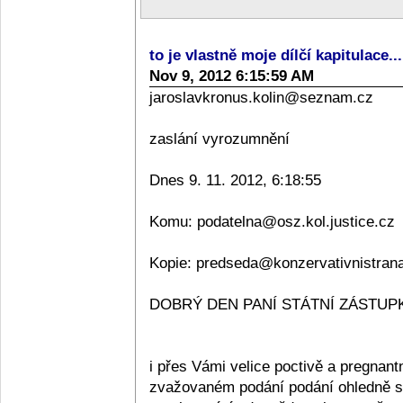
to je vlastně moje dílčí kapitulace..
Nov 9, 2012 6:15:59 AM
jaroslavkronus.kolin@seznam.cz
zaslání vyrozumnění
Dnes 9. 11. 2012, 6:18:55
Komu: podatelna@osz.kol.justice.cz
Kopie: predseda@konzervativnistran
DOBRÝ DEN PANÍ STÁTNÍ ZÁSTUPKY
i přes Vámi velice poctivě a pregnan
zvažovaném podání podání ohledně sta