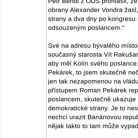
Petr Bendl z ODS prohlásil, že
obrany Alexander Vondra žasl,
strany a dva dny po kongresu
odsouzeným poslancem."
Své na adresu bývalého místo
současný starosta Vít Rakušan
aby měl Kolín svého poslanc
Pekárek, to jsem skutečně neč
jen tak nezapomenou na vlád
přístupem Roman Pekárek repre
poslancem, skutečně ukazuje 
demokratické strany. Je to nes
nechci urazit Banánovou republ
nějak takto to tam může vypada