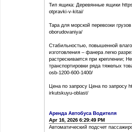
Тип ящика: Деревянные ящики https:
otpravki-v-kitai/
Тара для морской перевозки грузов 
oborudovaniya/
Стабильностью, повышенной влаго
изготовления – фанера легко разре
растрескивается при креплении; Н
транспортировки ряда тяжелых товаро
osb-1200-600-1400/
Цена по запросу Цена по запросу htt
irkutskuyu-oblast/
Аренда Автобуса Водителя
Apr 16, 2026 6:29:49 PM
Автоматический подсчет пассажиропо