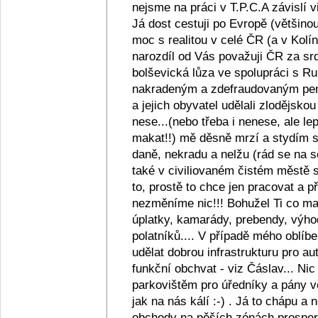
nejsme na práci v T.P.C.A závislí v
Já dost cestuji po Evropě (většino
moc s realitou v celé ČR (a v Kolín
narozdíl od Vás považuji ČR za srd
bolševická lůza ve spolupráci s R
nakradeným a zdefraudovaným pen
a jejich obyvatel udělali zlodějsko
nese...(nebo třeba i nenese, ale lep
makat!!) mě děsně mrzí a stydím se z
daně, nekradu a nelžu (rád se na s
také v civiliovaném čistém městě se
to, prostě to chce jen pracovat a
nezměníme nic!!! Bohužel Ti co maj
úplatky, kamarády, prebendy, výho
polatníků.... V případě mého oblíb
udělat dobrou infrastrukturu pro au
funkční obchvat - viz Čáslav... Ni
parkovištěm pro úředníky a pány ve
jak na nás kálí :-) . Já to chápu a
obchody na pěších zónách prosperu