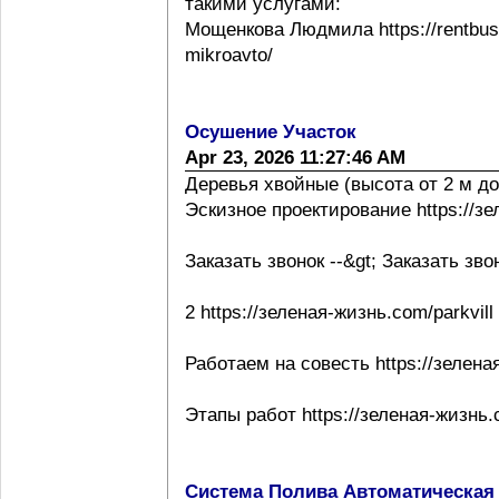
такими услугами:
Мощенкова Людмила https://rentbuss
mikroavto/
Осушение Участок
Apr 23, 2026 11:27:46 AM
Деревья хвойные (высота от 2 м до
Эскизное проектирование https://з
Заказать звонок --&gt; Заказать зво
2 https://зеленая-жизнь.com/parkvill
Работаем на совесть https://зелена
Этапы работ https://зеленая-жизнь.
Система Полива Автоматическая