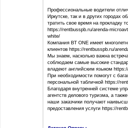
Профессиональные водители отлич
Иркутске, так и в других городах 
тратить свое время на прокладку т
https://rentbusspb.ru/arenda-microav
white/
Компания BT ONE имеет многолетн
клиентов https://rentbusspb.ru/aren
Мы знаем, насколько важна встреча
соблюдаем самые высокие стандар
владеют английским языком https://r
При необходимости помогут с багаж
персональной табличкой https://rentb
Благодаря внутренней системе упр
агентств делового туризма, а такж
наши заказчики получают наивысши
предоставления услуги https://rentb