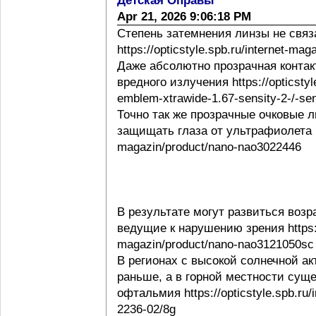
Детская Оправы
Apr 21, 2026 9:06:18 PM
Степень затемнения линзы не свя
https://opticstyle.spb.ru/internet-ma
Даже абсолютно прозрачная контак
вредного излучения https://opticstyl
emblem-xtrawide-1.67-sensity-2-/-sen
Точно так же прозрачные очковые
защищать глаза от ультрафиолета http
magazin/product/nano-nao3022446
В результате могут развиться воз
ведущие к нарушению зрения https://o
magazin/product/nano-nao3121050sc
В регионах с высокой солнечной а
раньше, а в горной местности сущ
офтальмия https://opticstyle.spb.ru/
2236-02/8g