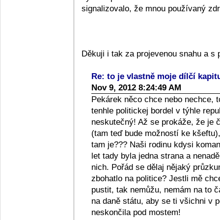
signalizovalo, že mnou používaný zdra
Děkuji i tak za projevenou snahu a 
Re: to je vlastně moje dílčí kapit
Nov 9, 2012 8:24:49 AM
Pekárek něco chce nebo nechce, to
tenhle politickej bordel v týhle repub
neskutečný! Až se prokáže, že je či
(tam teď bude možností ke kšeftu), 
tam je??? Naši rodinu kdysi komanči
let tady byla jedna strana a nenad
nich. Pořád se dělaj nějaký průzkum
zbohatlo na politice? Jestli mě ch
pustit, tak nemůžu, nemám na to 
na daně státu, aby se ti všichni v p
neskončila pod mostem!