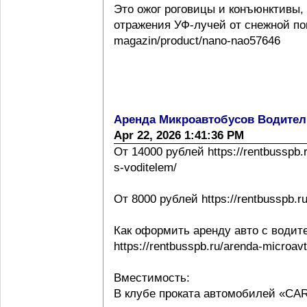
Это ожог роговицы и конъюнктивы,
отражения УФ-лучей от снежной повер
magazin/product/nano-nao57646
Аренда Микроавтобусов Водител
Apr 22, 2026 1:41:36 PM
От 14000 рублей https://rentbusspb.
s-voditelem/
От 8000 рублей https://rentbusspb.r
Как оформить аренду авто с водит
https://rentbusspb.ru/arenda-microa
Вместимость:
В клубе проката автомобилей «CA