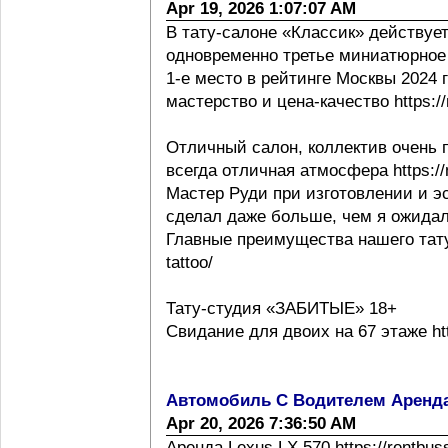
Apr 19, 2026 1:07:07 AM
В тату-салоне «Классик» действует
одновременно третье миниатюрное 
1-е место в рейтинге Москвы 2024 г h
мастерство и цена-качество https://m
Отличный салон, коллектив очень 
всегда отличная атмосфера https://m
Мастер Руди при изготовлении и эс
сделал даже больше, чем я ожидал
Главные преимущества нашего тату с
tattoo/
Тату-студия «ЗАБИТЫЕ» 18+
Свидание для двоих на 67 этаже http
Автомобиль С Водителем Аренд
Apr 20, 2026 7:36:50 AM
Аренда Lexus LX 570 https://rentbus