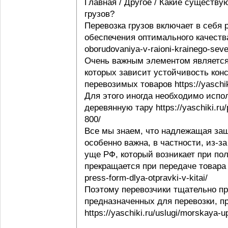
Главная / Другое / Какие существу
грузов?
Перевозка грузов включает в себя
обеспечения оптимального качества 
oborudovaniya-v-raioni-krainego-seve
Очень важным элементом является 
которых зависит устойчивость конс
перевозимых товаров https://yaschi
Для этого иногда необходимо испо
деревянную тару https://yaschiki.ru
800/
Все мы знаем, что надлежащая защ
особенно важна, в частности, из-з
уще РФ, который возникает при пол
прекращается при передаче товара п
press-form-dlya-otpravki-v-kitai/
Поэтому перевозчики тщательно пр
предназначенных для перевозки, п
https://yaschiki.ru/uslugi/morskaya-