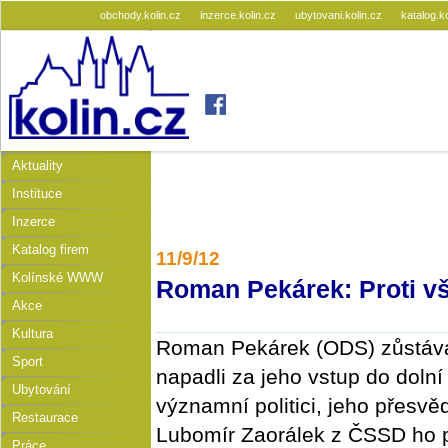
obchody.kolin.cz
inzerce.kolin.cz
ubytovani.kolin.cz
katalog.k
Aktuality
Instituce
Inzerce
Katalog firem
11/9/12
Kolínské WWW
Roman Pekárek: Proti v
Akce
Kultura
Roman Pekárek (ODS) zůstává
Sport
napadli za jeho vstup do doln
Ubytování
významní politici, jeho přesvěd
Restaurace
Lubomír Zaorálek z ČSSD ho p
Práce