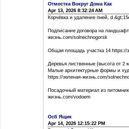
Отмостка Вокруг Дома Как
Apr 13, 2026 8:32:24 AM
Корчёвка и удаление пней, d &gt;15с
Подписание договора на ландшафтно
жизнь.com/solnechnogorsk
Общая площадь участка 14 https://
Деревья лиственные (высота от 2 м
Малые архитектурные формы и ху
https://зеленая-жизнь.com/solnechn
Посадочный материал из питомнико
жизнь.com/vodoem
Осб Ящик
Apr 14, 2026 12:15:22 PM