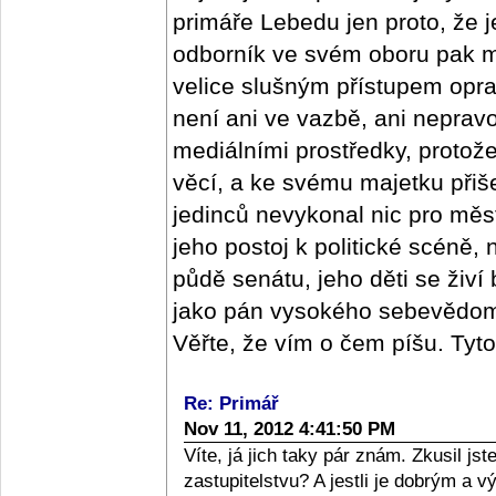
primáře Lebedu jen proto, že j
odborník ve svém oboru pak m
velice slušným přístupem oprav
není ani ve vazbě, ani nepra
mediálními prostředky, protož
věcí, a ke svému majetku přišel
jedinců nevykonal nic pro měs
jeho postoj k politické scéně,
půdě senátu, jeho děti se živí
jako pán vysokého sebevědomí,
Věřte, že vím o čem píšu. Tyt
Re: Primář
Nov 11, 2012 4:41:50 PM
Víte, já jich taky pár znám. Zkusil j
zastupitelstvu? A jestli je dobrým a 