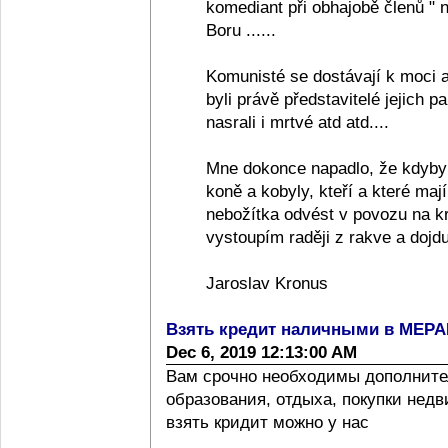
komediant při obhajobě členů "
Boru ......
Komunisté se dostávají k moci a
byli právě představitelé jejich pa
nasrali i mrtvé atd atd....
Mne dokonce napadlo, že kdyby
koně a kobyly, kteří a které ma
nebožítka odvést v povozu na k
vystoupím raději z rakve a dojdu
Jaroslav Kronus
Взять кредит наличными в МЕР
Dec 6, 2019 12:13:00 AM
Вам срочно необходимы дополните
образования, отдыха, покупки нед
взять кридит можно у нас