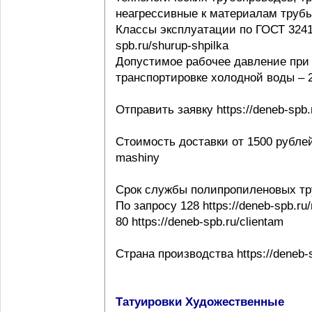
неагрессивные к материалам трубы ht
Классы эксплуатации по ГОСТ 32415-
spb.ru/shurup-shpilka
Допустимое рабочее давление при 
транспортировке холодной воды – 20
Отправить заявку https://deneb-spb.
Стоимость доставки от 1500 рублей h
mashiny
Срок службы полипропиленовых тр
По запросу 128 https://deneb-spb.ru
80 https://deneb-spb.ru/clientam
Страна производства https://deneb-sp
Татуировки Художественные