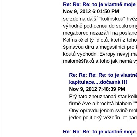
Re: Re: Re: to je vlastně moje 
Nov 9, 2012 6:01:50 PM
se zde na další "kolínskou" hvě
výhodně pod cenou do soukromýc
megaborec nezazářil na poslanec
Kolínské elity idiotů, kteří z toh
špinavou díru a megasilnici pro
koutů východní Evropy nevyjíma
maloměšťáků a toho jak nemá vy
Re: Re: Re: Re: to je vlastn
kapitulace....dočasná !!!
Nov 9, 2012 7:48:39 PM
Prý tato zneuznanaá star koli
firmě Ave a hrochtá blahem ""
Ony opravdu jenom svině moho
jeden politický vězeňn let p
Re: Re: Re: to je vlastně moje 