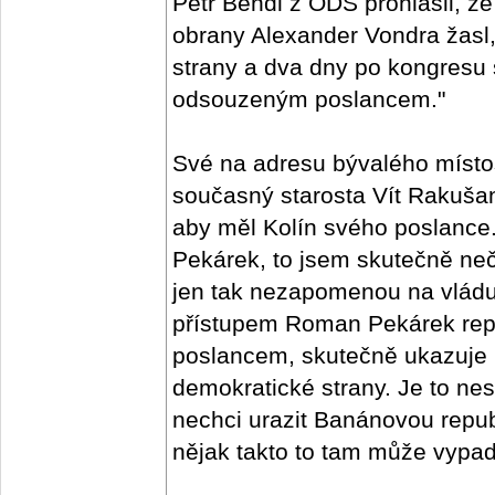
Petr Bendl z ODS prohlásil, že
obrany Alexander Vondra žasl,
strany a dva dny po kongresu
odsouzeným poslancem."
Své na adresu bývalého místo
současný starosta Vít Rakušan
aby měl Kolín svého poslanc
Pekárek, to jsem skutečně neč
jen tak nezapomenou na vlád
přístupem Roman Pekárek repre
poslancem, skutečně ukazuje 
demokratické strany. Je to nes
nechci urazit Banánovou republ
nějak takto to tam může vypada