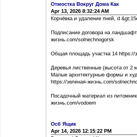
Отмостка Вокруг Дома Как
Apr 13, 2026 8:32:24 AM
Корчёвка и удаление пней, d &gt;15с
Подписание договора на ландшафтно
жизнь.com/solnechnogorsk
Общая площадь участка 14 https://
Деревья лиственные (высота от 2 м
Малые архитектурные формы и ху
https://зеленая-жизнь.com/solnechn
Посадочный материал из питомнико
жизнь.com/vodoem
Осб Ящик
Apr 14, 2026 12:15:22 PM