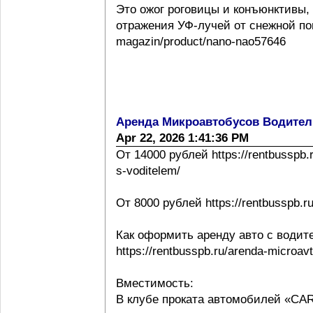
Это ожог роговицы и конъюнктивы,
отражения УФ-лучей от снежной повер
magazin/product/nano-nao57646
Аренда Микроавтобусов Водител
Apr 22, 2026 1:41:36 PM
От 14000 рублей https://rentbusspb.
s-voditelem/
От 8000 рублей https://rentbusspb.r
Как оформить аренду авто с водит
https://rentbusspb.ru/arenda-microa
Вместимость:
В клубе проката автомобилей «CA