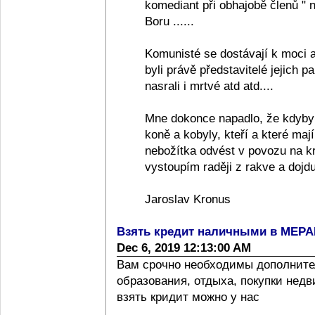
komediant při obhajobě členů "
Boru ......
Komunisté se dostávají k moci a
byli právě představitelé jejich pa
nasrali i mrtvé atd atd....
Mne dokonce napadlo, že kdyby
koně a kobyly, kteří a které ma
nebožítka odvést v povozu na k
vystoupím raději z rakve a dojdu
Jaroslav Kronus
Взять кредит наличными в МЕР
Dec 6, 2019 12:13:00 AM
Вам срочно необходимы дополните
образования, отдыха, покупки нед
взять кридит можно у нас