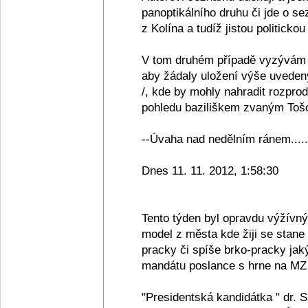
panoptikálního druhu či jde o se
z Kolína a tudíž jistou politickou
V tom druhém případě vyzývám 
aby žádaly uložení výše uveden
/, kde by mohly nahradit rozpro
pohledu baziliškem zvaným Tošov
--Úvaha nad nedělním ránem.....
Dnes 11. 11. 2012, 1:58:30
Tento týden byl opravdu výžívn
model z města kde žiji se stane
pracky či spíše brko-pracky jak
mandátu poslance s hrne na MZ 
"Presidentská kandidátka " dr. 