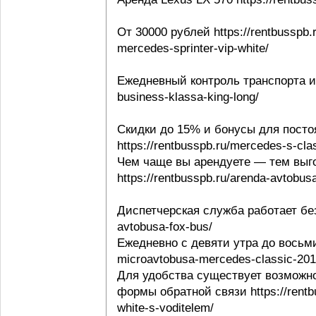
От 30000 рублей https://rentbusspb.
mercedes-sprinter-vip-white/
Ежедневный контроль транспорта и в
business-klassa-king-long/
Скидки до 15% и бонусы для посто
https://rentbusspb.ru/mercedes-s-cl
Чем чаще вы арендуете — тем выго
https://rentbusspb.ru/arenda-avtobusa
Диспетчерская служба работает без 
avtobusa-fox-bus/
Ежедневно с девяти утра до восьми 
microavtobusa-mercedes-classic-201
Для удобства существует возможно
формы обратной связи https://rentbu
white-s-voditelem/