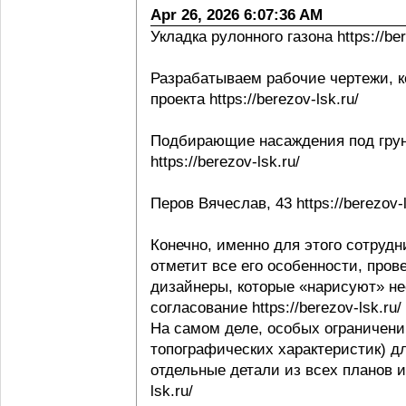
Apr 26, 2026 6:07:36 AM
Укладка рулонного газона https://ber
Разрабатываем рабочие чертежи, к
проекта https://berezov-lsk.ru/
Подбирающие насаждения под грунт
https://berezov-lsk.ru/
Перов Вячеслав, 43 https://berezov-l
Конечно, именно для этого сотрудни
отметит все его особенности, пров
дизайнеры, которые «нарисуют» не
согласование https://berezov-lsk.ru/
На самом деле, особых ограничени
топографических характеристик) д
отдельные детали из всех планов и 
lsk.ru/