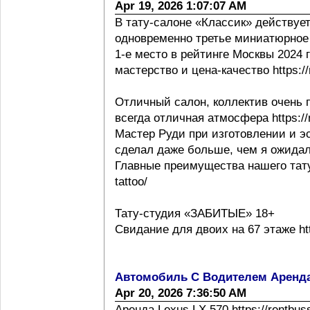
Apr 19, 2026 1:07:07 AM
В тату-салоне «Классик» действует
одновременно третье миниатюрное 
1-е место в рейтинге Москвы 2024 г h
мастерство и цена-качество https://m
Отличный салон, коллектив очень 
всегда отличная атмосфера https://m
Мастер Руди при изготовлении и эс
сделал даже больше, чем я ожидал
Главные преимущества нашего тату с
tattoo/
Тату-студия «ЗАБИТЫЕ» 18+
Свидание для двоих на 67 этаже http
Автомобиль С Водителем Аренд
Apr 20, 2026 7:36:50 AM
Аренда Lexus LX 570 https://rentbus