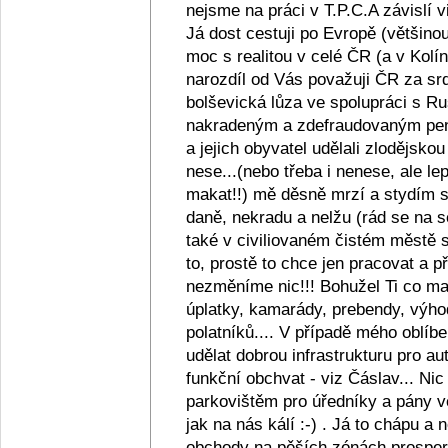
nejsme na práci v T.P.C.A závislí v
Já dost cestuji po Evropě (většino
moc s realitou v celé ČR (a v Kolín
narozdíl od Vás považuji ČR za srd
bolševická lůza ve spolupráci s R
nakradeným a zdefraudovaným pen
a jejich obyvatel udělali zlodějsko
nese...(nebo třeba i nenese, ale lep
makat!!) mě děsně mrzí a stydím se z
daně, nekradu a nelžu (rád se na s
také v civiliovaném čistém městě se
to, prostě to chce jen pracovat a
nezměníme nic!!! Bohužel Ti co maj
úplatky, kamarády, prebendy, výho
polatníků.... V případě mého oblíb
udělat dobrou infrastrukturu pro au
funkční obchvat - viz Čáslav... Ni
parkovištěm pro úředníky a pány ve
jak na nás kálí :-) . Já to chápu a
obchody na pěších zónách prosperu