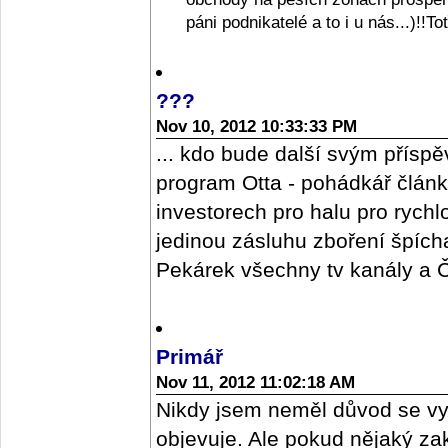
páni podnikatelé a to i u nás...)!!T
???
Nov 10, 2012 10:33:33 PM
... kdo bude další svým příspě
program Otta - pohádkář člán
investorech pro halu pro rych
jedinou zásluhu zboření špícharu
Pekárek všechny tv kanály a ČR
Primář
Nov 11, 2012 11:02:18 AM
Nikdy jsem neměl důvod se vy
objevuje. Ale pokud nějaký z