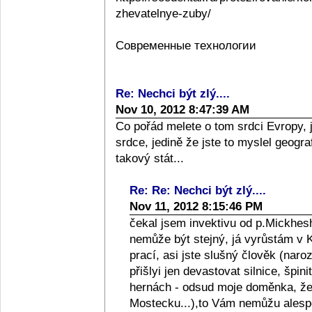
zhevatelnye-zuby/
Современные технологии
Re: Nechci být zlý....
Nov 10, 2012 8:47:39 AM
Co pořád melete o tom srdci Evropy, 
srdce, jedině že jste to myslel geograf
takový stát...
Re: Re: Nechci být zlý....
Nov 11, 2012 8:15:46 PM
čekal jsem invektivu od p.Mickhesh
nemůže být stejný, já vyrůstám v Kol
prací, asi jste slušný člověk (naro
přišlyi jen devastovat silnice, špini
hernách - odsud moje doměnka, že l
Mostecku...),to Vám nemůžu alespo