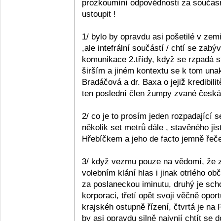
prozkoumíní odpovědnosti za současn
ustoupit !
1/ bylo by opravdu asi pošetilé v zemi
,ale intefrální součástí / chtí se zabý
komunikace 2.třídy, když se rzpadá s
širším a jiném kontextu se k tom unak
Bradáčová a dr. Baxa o jejiž kredibil
ten poslední člen žumpy zvané česká p
2/ co je to prosím jeden rozpadající se
několik set metrů dále , stavěného ji
Hřebíčkem a jeho de facto jemně řečen
3/ když vezmu pouze na vědomí, že z 
volebním klání hlas i jinak otrlého 
za poslaneckou iminutu, druhý je sc
korporaci, třetí opět svoji věčně opo
krajskéh ostupně řízení, čtvrtá je na
by asi opravdu silně naivnií chtít se 