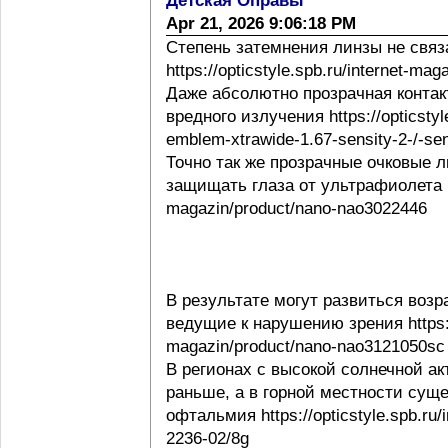
Детская Оправы
Apr 21, 2026 9:06:18 PM
Степень затемнения линзы не свя
https://opticstyle.spb.ru/internet-ma
Даже абсолютно прозрачная контак
вредного излучения https://opticstyl
emblem-xtrawide-1.67-sensity-2-/-sen
Точно так же прозрачные очковые
защищать глаза от ультрафиолета http
magazin/product/nano-nao3022446
В результате могут развиться воз
ведущие к нарушению зрения https://o
magazin/product/nano-nao3121050sc
В регионах с высокой солнечной а
раньше, а в горной местности сущ
офтальмия https://opticstyle.spb.ru/
2236-02/8g