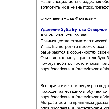
Наши специалисты с радостью обс
воплотить их в жизнь https://berezov
О компании «Сад Фантазий»
Удаление Зуба Бутово Северное
Apr 26, 2026 2:10:59 PM
Преимущества стоматологической 
У нас Вы встретите высококлассны
разбираются в особенностях своей ра
Они с легкостью устранят любую б
помогут добиться эстетически при
https://socdental.ru/protezirovanie/sh
Все врачи имеют и регулярно под
проходят аттестацию и обучаются
https://socdental.ru/protezirovanie/v
Мы работаем по принципам доказ
https://socdental.ru/protezirovanie/ko