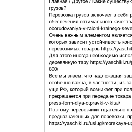
Главная / Другое / Какие существу
грузов?
Перевозка грузов включает в себя
обеспечения оптимального качества 
oborudovaniya-v-raioni-krainego-seve
Очень важным элементом является 
которых зависит устойчивость конс
перевозимых товаров https://yaschi
Для этого иногда необходимо испо
деревянную тару https://yaschiki.ru
800/
Все мы знаем, что надлежащая защ
особенно важна, в частности, из-з
уще РФ, который возникает при пол
прекращается при передаче товара п
press-form-dlya-otpravki-v-kitai/
Поэтому перевозчики тщательно пр
предназначенных для перевозки, п
https://yaschiki.ru/uslugi/morskaya-