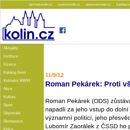
obchody.kolin.cz
inzerce.kolin.cz
ubytovani.kolin.cz
katalog.k
Aktuality
Instituce
Inzerce
Katalog firem
11/9/12
Kolínské WWW
Roman Pekárek: Proti v
Akce
Kultura
Roman Pekárek (ODS) zůstává
Sport
napadli za jeho vstup do doln
Ubytování
významní politici, jeho přesvěd
Restaurace
Lubomír Zaorálek z ČSSD ho p
Práce