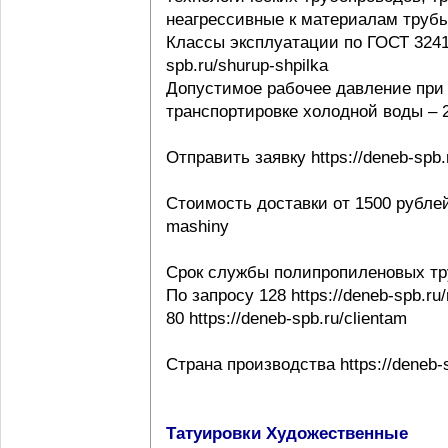
неагрессивные к материалам трубы ht
Классы эксплуатации по ГОСТ 32415-
spb.ru/shurup-shpilka
Допустимое рабочее давление при 
транспортировке холодной воды – 20
Отправить заявку https://deneb-spb.
Стоимость доставки от 1500 рублей h
mashiny
Срок службы полипропиленовых тр
По запросу 128 https://deneb-spb.ru
80 https://deneb-spb.ru/clientam
Страна производства https://deneb-sp
Татуировки Художественные