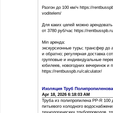
Разгон до 100 км/ч https://rentbussp
voditelem/
Для каких целей можно арендовать
от 3780 руб/час https://rentbusspb.r
Min аренда:
экскурсионные туры; трансфер до 
и обратно; регулярная доставка со
групповые и индивидуальные перев
юбилеев, новогодних вечеринок и 
https://rentbusspb.ru/calculator/
Изоляция Труб Полипропиленов
Apr 18, 2026 6:18:03 AM
Труба из полипропилена PP-R 100 
питьевого холодного водоснабжения
технологических трубопроводов, т