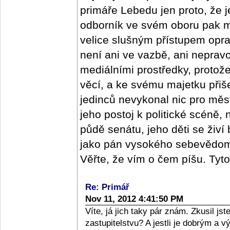
primáře Lebedu jen proto, že j
odborník ve svém oboru pak m
velice slušným přístupem oprav
není ani ve vazbě, ani nepra
mediálními prostředky, protož
věcí, a ke svému majetku přišel
jedinců nevykonal nic pro měs
jeho postoj k politické scéně,
půdě senátu, jeho děti se živí
jako pán vysokého sebevědomí,
Věřte, že vím o čem píšu. Tyt
Re: Primář
Nov 11, 2012 4:41:50 PM
Víte, já jich taky pár znám. Zkusil j
zastupitelstvu? A jestli je dobrým a 