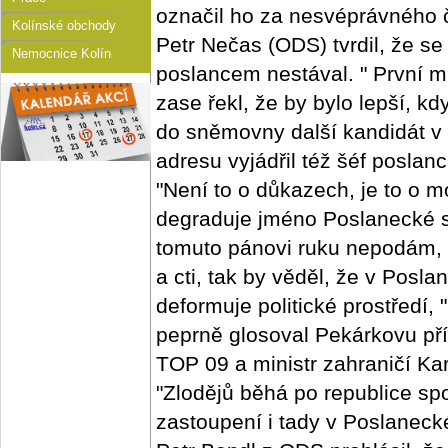
označil ho za nesvéprávného 
Kolínské obchody
Petr Nečas (ODS) tvrdil, že se
Nemocnice Kolín
poslancem nestával. " První 
zase řekl, že by bylo lepší, 
do sněmovny další kandidát v 
adresu vyjádřil též šéf posla
"Není to o důkazech, je to o mo
degraduje jméno Poslanecké s
tomuto pánovi ruku nepodám, 
a cti, tak by věděl, že v Pos
deformuje politické prostředí,
peprně glosoval Pekárkovu př
TOP 09 a ministr zahraničí Ka
"Zlodějů běhá po republice sp
zastoupení i tady v Poslanec