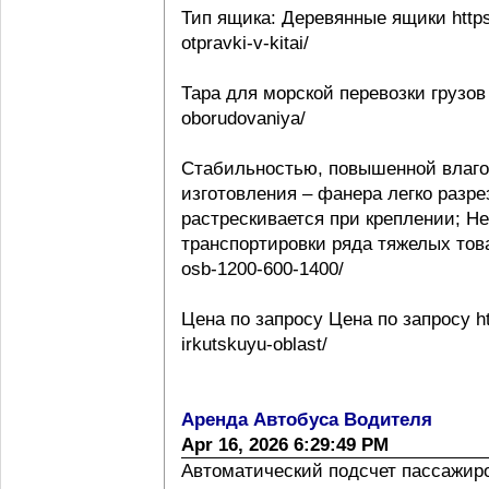
Тип ящика: Деревянные ящики https:
otpravki-v-kitai/
Тара для морской перевозки грузов 
oborudovaniya/
Стабильностью, повышенной влаго
изготовления – фанера легко разре
растрескивается при креплении; Н
транспортировки ряда тяжелых товаро
osb-1200-600-1400/
Цена по запросу Цена по запросу htt
irkutskuyu-oblast/
Аренда Автобуса Водителя
Apr 16, 2026 6:29:49 PM
Автоматический подсчет пассажиропо