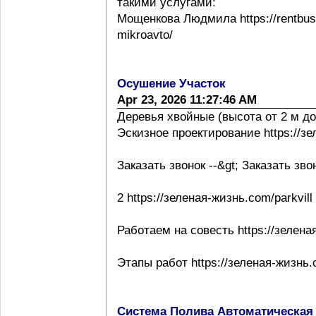
такими услугами:
Мощенкова Людмила https://rentbuss
mikroavto/
Осушение Участок
Apr 23, 2026 11:27:46 AM
Деревья хвойные (высота от 2 м до
Эскизное проектирование https://з
Заказать звонок --&gt; Заказать зво
2 https://зеленая-жизнь.com/parkvill
Работаем на совесть https://зелена
Этапы работ https://зеленая-жизнь.
Система Полива Автоматическая