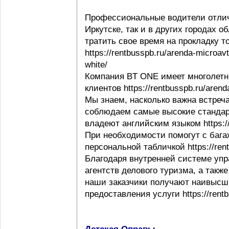
Профессиональные водители отлич
Иркутске, так и в других городах 
тратить свое время на прокладку т
https://rentbusspb.ru/arenda-microav
white/
Компания BT ONE имеет многолетн
клиентов https://rentbusspb.ru/aren
Мы знаем, насколько важна встреча
соблюдаем самые высокие стандар
владеют английским языком https://r
При необходимости помогут с багаж
персональной табличкой https://rentb
Благодаря внутренней системе упр
агентств делового туризма, а такж
наши заказчики получают наивысши
предоставления услуги https://rentb