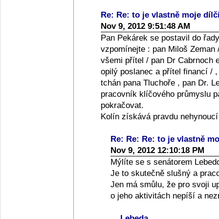
Re: Re: to je vlastně moje dílč
Nov 9, 2012 9:51:48 AM
Pan Pekárek se postavil do řady
vzpomínejte : pan Miloš Zeman /
všemi přítel / pan Dr Cabrnoch e
opilý poslanec a přítel financí /
tchán pana Tluchoře , pan Dr. Le
pracovník klíčového průmyslu pan
pokračovat.
Kolín získává pravdu nehynoucí
Re: Re: Re: to je vlastně moj
Nov 9, 2012 12:10:18 PM
Mýlíte se s senátorem Lebed
Je to skutečně slušný a praco
Jen má smůlu, že pro svoji up
o jeho aktivitách nepíší a ne
Lebeda