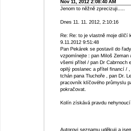
Nov 11, 2012 2:08:40 AM
Jenom to něžně zprecizuji.....
Dnes 11. 11. 2012, 2:10:16
Re: Re: to je vlastně moje dílčí 
9.11.2012 9:51:48
Pan Pekárek se postavil do řady
vzpomínejte : pan Miloš Zeman /
všemi přítel / pan Dr Cabrnoch e
opilý poslanec a přítel financí /
tchán pana Tluchoře , pan Dr. Le
pracovník klíčového průmyslu pan
pokračovat.
Kolín získává pravdu nehynoucí s
Autorovi seznamu uděkuji a jse