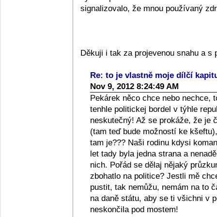
signalizovalo, že mnou používaný zdra
Děkuji i tak za projevenou snahu a 
Re: to je vlastně moje dílčí kapit
Nov 9, 2012 8:24:49 AM
Pekárek něco chce nebo nechce, to
tenhle politickej bordel v týhle repub
neskutečný! Až se prokáže, že je či
(tam teď bude možností ke kšeftu), 
tam je??? Naši rodinu kdysi komanči
let tady byla jedna strana a nenad
nich. Pořád se dělaj nějaký průzkum
zbohatlo na politice? Jestli mě ch
pustit, tak nemůžu, nemám na to 
na daně státu, aby se ti všichni v p
neskončila pod mostem!