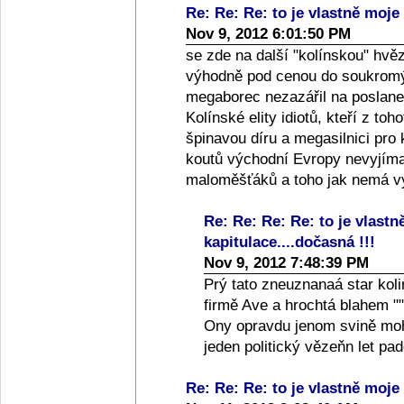
Re: Re: Re: to je vlastně moje 
Nov 9, 2012 6:01:50 PM
se zde na další "kolínskou" hvě
výhodně pod cenou do soukromýc
megaborec nezazářil na poslanec
Kolínské elity idiotů, kteří z toh
špinavou díru a megasilnici pro
koutů východní Evropy nevyjíma
maloměšťáků a toho jak nemá vy
Re: Re: Re: Re: to je vlastn
kapitulace....dočasná !!!
Nov 9, 2012 7:48:39 PM
Prý tato zneuznanaá star koli
firmě Ave a hrochtá blahem ""
Ony opravdu jenom svině moho
jeden politický vězeňn let p
Re: Re: Re: to je vlastně moje 