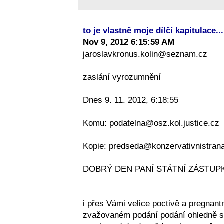
to je vlastně moje dílčí kapitulace..
Nov 9, 2012 6:15:59 AM
jaroslavkronus.kolin@seznam.cz
zaslání vyrozumnění
Dnes 9. 11. 2012, 6:18:55
Komu: podatelna@osz.kol.justice.cz
Kopie: predseda@konzervativnistran
DOBRÝ DEN PANÍ STÁTNÍ ZÁSTUPKY
i přes Vámi velice poctivě a pregnan
zvažovaném podání podání ohledně sta