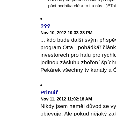
páni podnikatelé a to i u nás...)!!T
???
Nov 10, 2012 10:33:33 PM
... kdo bude další svým příspě
program Otta - pohádkář člán
investorech pro halu pro rych
jedinou zásluhu zboření špícharu
Pekárek všechny tv kanály a ČR
Primář
Nov 11, 2012 11:02:18 AM
Nikdy jsem neměl důvod se vy
objevuje. Ale pokud nějaký z