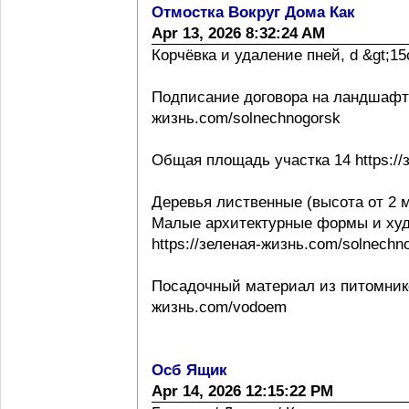
Отмостка Вокруг Дома Как
Apr 13, 2026 8:32:24 AM
Корчёвка и удаление пней, d &gt;15с
Подписание договора на ландшафтно
жизнь.com/solnechnogorsk
Общая площадь участка 14 https://
Деревья лиственные (высота от 2 м
Малые архитектурные формы и ху
https://зеленая-жизнь.com/solnechn
Посадочный материал из питомнико
жизнь.com/vodoem
Осб Ящик
Apr 14, 2026 12:15:22 PM