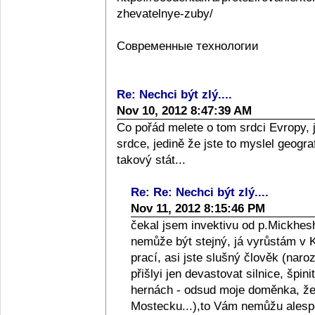
zhevatelnye-zuby/
Современные технологии
Re: Nechci být zlý....
Nov 10, 2012 8:47:39 AM
Co pořád melete o tom srdci Evropy, 
srdce, jedině že jste to myslel geograf
takový stát...
Re: Re: Nechci být zlý....
Nov 11, 2012 8:15:46 PM
čekal jsem invektivu od p.Mickhesh
nemůže být stejný, já vyrůstám v Kol
prací, asi jste slušný člověk (naro
přišlyi jen devastovat silnice, špini
hernách - odsud moje doměnka, že l
Mostecku...),to Vám nemůžu alespo