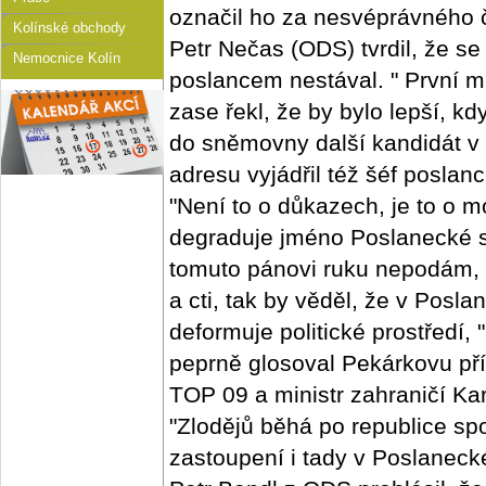
označil ho za nesvéprávného 
Kolínské obchody
Petr Nečas (ODS) tvrdil, že se
Nemocnice Kolín
poslancem nestával. " První 
zase řekl, že by bylo lepší, 
do sněmovny další kandidát v 
adresu vyjádřil též šéf posla
"Není to o důkazech, je to o mo
degraduje jméno Poslanecké s
tomuto pánovi ruku nepodám, 
a cti, tak by věděl, že v Pos
deformuje politické prostředí,
peprně glosoval Pekárkovu př
TOP 09 a ministr zahraničí Ka
"Zlodějů běhá po republice sp
zastoupení i tady v Poslanec