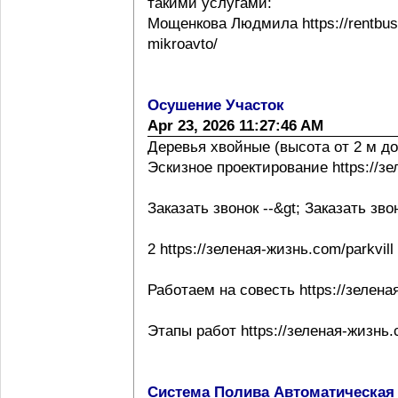
такими услугами:
Мощенкова Людмила https://rentbuss
mikroavto/
Осушение Участок
Apr 23, 2026 11:27:46 AM
Деревья хвойные (высота от 2 м до
Эскизное проектирование https://з
Заказать звонок --&gt; Заказать зво
2 https://зеленая-жизнь.com/parkvill
Работаем на совесть https://зелена
Этапы работ https://зеленая-жизнь.
Система Полива Автоматическая