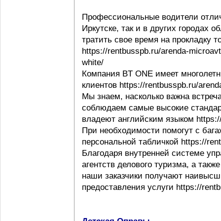
Профессиональные водители отлич
Иркутске, так и в других городах 
тратить свое время на прокладку т
https://rentbusspb.ru/arenda-microav
white/
Компания BT ONE имеет многолетн
клиентов https://rentbusspb.ru/aren
Мы знаем, насколько важна встреча
соблюдаем самые высокие стандар
владеют английским языком https://r
При необходимости помогут с багаж
персональной табличкой https://rentb
Благодаря внутренней системе упр
агентств делового туризма, а такж
наши заказчики получают наивысши
предоставления услуги https://rentb