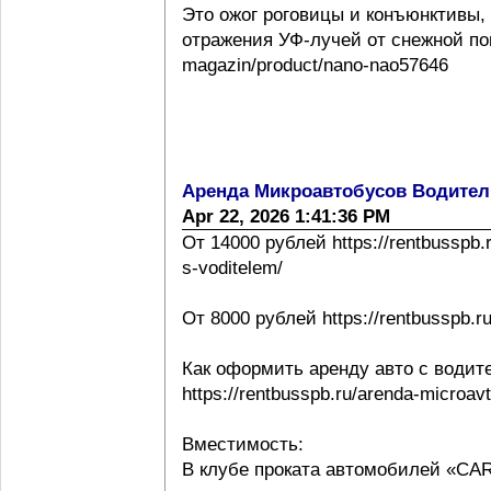
Это ожог роговицы и конъюнктивы,
отражения УФ-лучей от снежной повер
magazin/product/nano-nao57646
Аренда Микроавтобусов Водител
Apr 22, 2026 1:41:36 PM
От 14000 рублей https://rentbusspb.
s-voditelem/
От 8000 рублей https://rentbusspb.r
Как оформить аренду авто с водит
https://rentbusspb.ru/arenda-microa
Вместимость:
В клубе проката автомобилей «CA