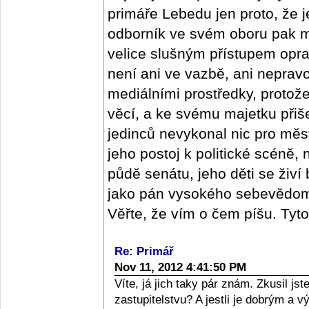
primáře Lebedu jen proto, že j
odborník ve svém oboru pak m
velice slušným přístupem oprav
není ani ve vazbě, ani nepra
mediálními prostředky, protož
věcí, a ke svému majetku přišel
jedinců nevykonal nic pro měs
jeho postoj k politické scéně,
půdě senátu, jeho děti se živí
jako pán vysokého sebevědomí,
Věřte, že vím o čem píšu. Tyt
Re: Primář
Nov 11, 2012 4:41:50 PM
Víte, já jich taky pár znám. Zkusil j
zastupitelstvu? A jestli je dobrým a 