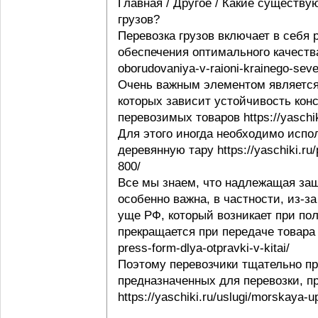
Главная / Другое / Какие существу
грузов?
Перевозка грузов включает в себя
обеспечения оптимального качества 
oborudovaniya-v-raioni-krainego-seve
Очень важным элементом является 
которых зависит устойчивость конс
перевозимых товаров https://yaschi
Для этого иногда необходимо испо
деревянную тару https://yaschiki.ru
800/
Все мы знаем, что надлежащая защ
особенно важна, в частности, из-з
уще РФ, который возникает при пол
прекращается при передаче товара п
press-form-dlya-otpravki-v-kitai/
Поэтому перевозчики тщательно пр
предназначенных для перевозки, п
https://yaschiki.ru/uslugi/morskaya-