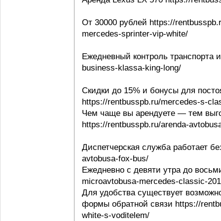
От 30000 рублей https://rentbusspb.
mercedes-sprinter-vip-white/
Ежедневный контроль транспорта и в
business-klassa-king-long/
Скидки до 15% и бонусы для посто
https://rentbusspb.ru/mercedes-s-cl
Чем чаще вы арендуете — тем выго
https://rentbusspb.ru/arenda-avtobusa
Диспетчерская служба работает без 
avtobusa-fox-bus/
Ежедневно с девяти утра до восьми 
microavtobusa-mercedes-classic-201
Для удобства существует возможно
формы обратной связи https://rentbu
white-s-voditelem/