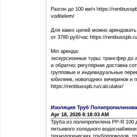
Разгон до 100 км/ч https://rentbussp
voditelem/
Для каких целей можно арендовать
от 3780 руб/час https://rentbusspb.r
Min аренда:
экскурсионные туры; трансфер до 
и обратно; регулярная доставка со
групповые и индивидуальные перев
юбилеев, новогодних вечеринок и 
https://rentbusspb.ru/calculator/
Изоляция Труб Полипропиленов
Apr 18, 2026 6:18:03 AM
Труба из полипропилена PP-R 100 
питьевого холодного водоснабжения
технологических трубопроводов, т