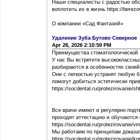
Наши специалисты с радостью обс
воплотить их в жизнь https://berezov
О компании «Сад Фантазий»
Удаление Зуба Бутово Северное
Apr 26, 2026 2:10:59 PM
Преимущества стоматологической 
У нас Вы встретите высококлассны
разбираются в особенностях своей ра
Они с легкостью устранят любую б
помогут добиться эстетически при
https://socdental.ru/protezirovanie/sh
Все врачи имеют и регулярно под
проходят аттестацию и обучаются
https://socdental.ru/protezirovanie/v
Мы работаем по принципам доказ
https://socdental.ru/protezirovanie/ko