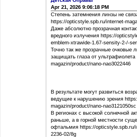
Детская Оправы
Apr 21, 2026 9:06:18 PM
Степень затемнения линзы не свя
https://opticstyle.spb.ru/internet-ma
Даже абсолютно прозрачная контак
вредного излучения https://opticstyl
emblem-xtrawide-1.67-sensity-2-/-sen
Точно так же прозрачные очковые
защищать глаза от ультрафиолета http
magazin/product/nano-nao3022446
В результате могут развиться воз
ведущие к нарушению зрения https://o
magazin/product/nano-nao3121050sc
В регионах с высокой солнечной а
раньше, а в горной местности сущ
офтальмия https://opticstyle.spb.ru/
2236-02/8g