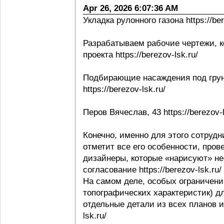
Apr 26, 2026 6:07:36 AM
Укладка рулонного газона https://ber
Разрабатываем рабочие чертежи, к
проекта https://berezov-lsk.ru/
Подбирающие насаждения под грунт
https://berezov-lsk.ru/
Перов Вячеслав, 43 https://berezov-l
Конечно, именно для этого сотрудни
отметит все его особенности, пров
дизайнеры, которые «нарисуют» не
согласование https://berezov-lsk.ru/
На самом деле, особых ограничени
топографических характеристик) д
отдельные детали из всех планов и 
lsk.ru/