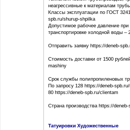
неагрессивные к материалам трубы ht
Классы эксплуатации по ГОСТ 32415-
spb.ru/shurup-shpilka
Допустимое рабочее давление при 
транспортировке холодной воды – 20
Отправить заявку https://deneb-spb.
Стоимость доставки от 1500 рублей h
mashiny
Срок службы полипропиленовых тр
По запросу 128 https://deneb-spb.ru
80 https://deneb-spb.ru/clientam
Страна производства https://deneb-sp
Татуировки Художественные