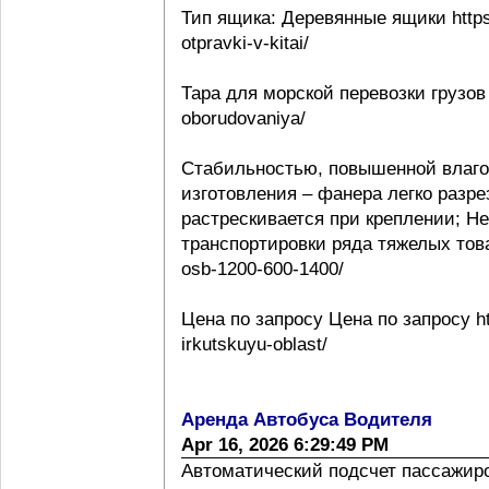
Тип ящика: Деревянные ящики https:
otpravki-v-kitai/
Тара для морской перевозки грузов 
oborudovaniya/
Стабильностью, повышенной влаго
изготовления – фанера легко разре
растрескивается при креплении; Н
транспортировки ряда тяжелых товаро
osb-1200-600-1400/
Цена по запросу Цена по запросу htt
irkutskuyu-oblast/
Аренда Автобуса Водителя
Apr 16, 2026 6:29:49 PM
Автоматический подсчет пассажиропо