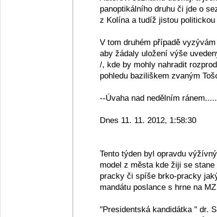
panoptikálního druhu či jde o se
z Kolína a tudíž jistou politickou
V tom druhém případě vyzývám 
aby žádaly uložení výše uveden
/, kde by mohly nahradit rozpro
pohledu baziliškem zvaným Tošov
--Úvaha nad nedělním ránem.....
Dnes 11. 11. 2012, 1:58:30
Tento týden byl opravdu výžívn
model z města kde žiji se stane
pracky či spíše brko-pracky jak
mandátu poslance s hrne na MZ 
"Presidentská kandidátka " dr. 