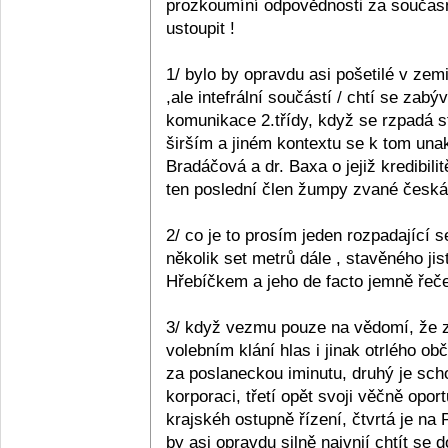
prozkoumíní odpovědnosti za současn
ustoupit !
1/ bylo by opravdu asi pošetilé v zemi
,ale intefrální součástí / chtí se zabý
komunikace 2.třídy, když se rzpadá s
širším a jiném kontextu se k tom unak
Bradáčová a dr. Baxa o jejiž kredibil
ten poslední člen žumpy zvané česká p
2/ co je to prosím jeden rozpadající se
několik set metrů dále , stavěného ji
Hřebíčkem a jeho de facto jemně řečen
3/ když vezmu pouze na vědomí, že z 
volebním klání hlas i jinak otrlého 
za poslaneckou iminutu, druhý je sc
korporaci, třetí opět svoji věčně opo
krajskéh ostupně řízení, čtvrtá je na
by asi opravdu silně naivnií chtít se 