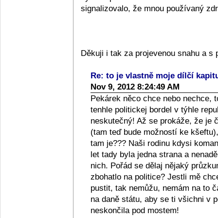
signalizovalo, že mnou používaný zdra
Děkuji i tak za projevenou snahu a 
Re: to je vlastně moje dílčí kapit
Nov 9, 2012 8:24:49 AM
Pekárek něco chce nebo nechce, to
tenhle politickej bordel v týhle repub
neskutečný! Až se prokáže, že je či
(tam teď bude možností ke kšeftu), 
tam je??? Naši rodinu kdysi komanči
let tady byla jedna strana a nenad
nich. Pořád se dělaj nějaký průzkum
zbohatlo na politice? Jestli mě ch
pustit, tak nemůžu, nemám na to 
na daně státu, aby se ti všichni v p
neskončila pod mostem!