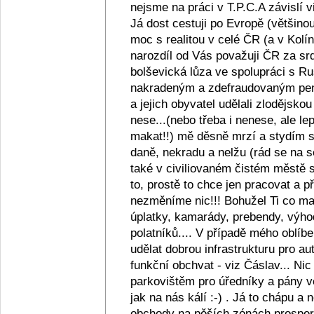
nejsme na práci v T.P.C.A závislí v
Já dost cestuji po Evropě (většino
moc s realitou v celé ČR (a v Kolín
narozdíl od Vás považuji ČR za srd
bolševická lůza ve spolupráci s R
nakradeným a zdefraudovaným pen
a jejich obyvatel udělali zlodějsko
nese...(nebo třeba i nenese, ale lep
makat!!) mě děsně mrzí a stydím se z
daně, nekradu a nelžu (rád se na s
také v civiliovaném čistém městě se
to, prostě to chce jen pracovat a
nezměníme nic!!! Bohužel Ti co maj
úplatky, kamarády, prebendy, výho
polatníků.... V případě mého oblíb
udělat dobrou infrastrukturu pro au
funkční obchvat - viz Čáslav... Ni
parkovištěm pro úředníky a pány ve
jak na nás kálí :-) . Já to chápu a
obchody na pěších zónách prosperu