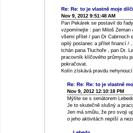
Re: Re: to je vlastně moje dílč
Nov 9, 2012 9:51:48 AM
Pan Pekárek se postavil do řady
vzpomínejte : pan Miloš Zeman /
všemi přítel / pan Dr Cabrnoch e
opilý poslanec a přítel financí /
tchán pana Tluchoře , pan Dr. Le
pracovník klíčového průmyslu pan
pokračovat.
Kolín získává pravdu nehynoucí
Re: Re: Re: to je vlastně moj
Nov 9, 2012 12:10:18 PM
Mýlíte se s senátorem Lebed
Je to skutečně slušný a praco
Jen má smůlu, že pro svoji up
o jeho aktivitách nepíší a ne
Lebeda