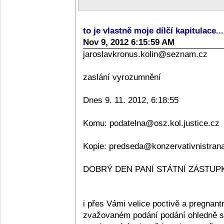
to je vlastně moje dílčí kapitulace..
Nov 9, 2012 6:15:59 AM
jaroslavkronus.kolin@seznam.cz
zaslání vyrozumnění
Dnes 9. 11. 2012, 6:18:55
Komu: podatelna@osz.kol.justice.cz
Kopie: predseda@konzervativnistran
DOBRÝ DEN PANÍ STÁTNÍ ZÁSTUPKY
i přes Vámi velice poctivě a pregnan
zvažovaném podání podání ohledně sta