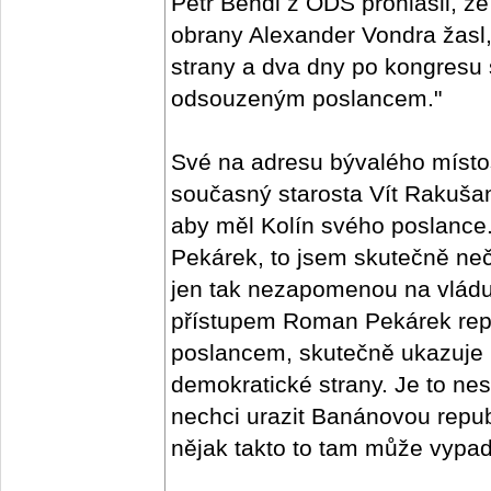
Petr Bendl z ODS prohlásil, že
obrany Alexander Vondra žasl,
strany a dva dny po kongresu
odsouzeným poslancem."
Své na adresu bývalého místo
současný starosta Vít Rakušan
aby měl Kolín svého poslanc
Pekárek, to jsem skutečně neč
jen tak nezapomenou na vlád
přístupem Roman Pekárek repre
poslancem, skutečně ukazuje 
demokratické strany. Je to nes
nechci urazit Banánovou republ
nějak takto to tam může vypada