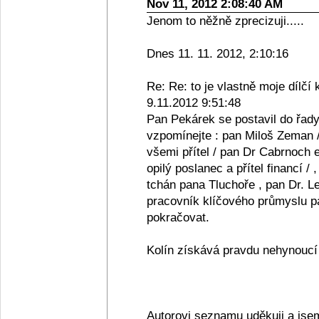
Nov 11, 2012 2:08:40 AM
Jenom to něžně zprecizuji.....
Dnes 11. 11. 2012, 2:10:16
Re: Re: to je vlastně moje dílčí 
9.11.2012 9:51:48
Pan Pekárek se postavil do řady
vzpomínejte : pan Miloš Zeman /
všemi přítel / pan Dr Cabrnoch e
opilý poslanec a přítel financí /
tchán pana Tluchoře , pan Dr. Le
pracovník klíčového průmyslu pan
pokračovat.
Kolín získává pravdu nehynoucí s
Autorovi seznamu uděkuji a jse