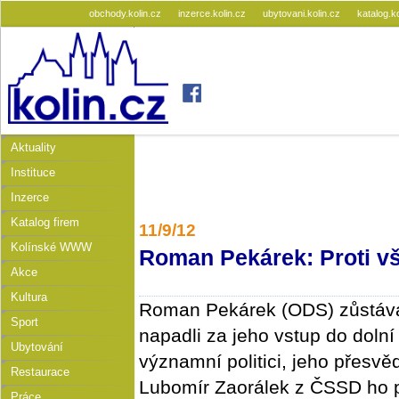
obchody.kolin.cz
inzerce.kolin.cz
ubytovani.kolin.cz
katalog.k
Aktuality
Instituce
Inzerce
Katalog firem
11/9/12
Kolínské WWW
Roman Pekárek: Proti v
Akce
Kultura
Roman Pekárek (ODS) zůstává
Sport
napadli za jeho vstup do doln
Ubytování
významní politici, jeho přesvěd
Restaurace
Lubomír Zaorálek z ČSSD ho p
Práce