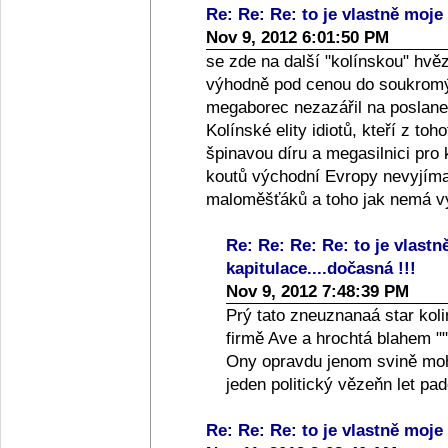
Re: Re: Re: to je vlastně moje 
Nov 9, 2012 6:01:50 PM
se zde na další "kolínskou" hvě
výhodně pod cenou do soukromýc
megaborec nezazářil na poslanec
Kolínské elity idiotů, kteří z toh
špinavou díru a megasilnici pro
koutů východní Evropy nevyjíma
maloměšťáků a toho jak nemá vy
Re: Re: Re: Re: to je vlastn
kapitulace....dočasná !!!
Nov 9, 2012 7:48:39 PM
Prý tato zneuznanaá star koli
firmě Ave a hrochtá blahem ""
Ony opravdu jenom svině moho
jeden politický vězeňn let p
Re: Re: Re: to je vlastně moje 