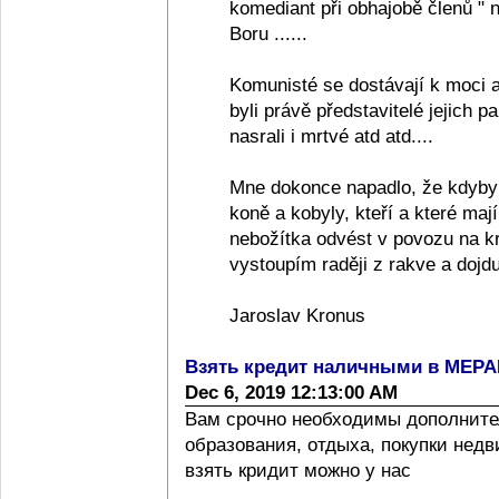
komediant při obhajobě členů "
Boru ......
Komunisté se dostávají k moci a
byli právě představitelé jejich pa
nasrali i mrtvé atd atd....
Mne dokonce napadlo, že kdyby
koně a kobyly, kteří a které ma
nebožítka odvést v povozu na k
vystoupím raději z rakve a dojdu
Jaroslav Kronus
Взять кредит наличными в МЕР
Dec 6, 2019 12:13:00 AM
Вам срочно необходимы дополните
образования, отдыха, покупки нед
взять кридит можно у нас