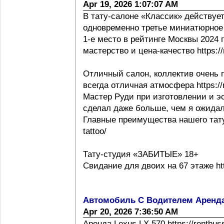
Apr 19, 2026 1:07:07 AM
В тату-салоне «Классик» действует
одновременно третье миниатюрное 
1-е место в рейтинге Москвы 2024 г h
мастерство и цена-качество https://m
Отличный салон, коллектив очень 
всегда отличная атмосфера https://m
Мастер Руди при изготовлении и эс
сделал даже больше, чем я ожидал
Главные преимущества нашего тату с
tattoo/
Тату-студия «ЗАБИТЫЕ» 18+
Свидание для двоих на 67 этаже http
Автомобиль С Водителем Аренд
Apr 20, 2026 7:36:50 AM
Аренда Lexus LX 570 https://rentbus