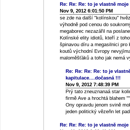
Re: Re: Re: to je vlastně moje 
Nov 9, 2012 6:01:50 PM
se zde na další "kolínskou" hvě
výhodně pod cenou do soukromýc
megaborec nezazářil na poslanec
Kolínské elity idiotů, kteří z toh
špinavou díru a megasilnici pro
koutů východní Evropy nevyjíma
maloměšťáků a toho jak nemá vy
Re: Re: Re: Re: to je vlastn
kapitulace....dočasná !!!
Nov 9, 2012 7:48:39 PM
Prý tato zneuznanaá star koli
firmě Ave a hrochtá blahem ""
Ony opravdu jenom svině moho
jeden politický vězeňn let p
Re: Re: Re: to je vlastně moje 