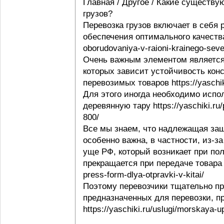
Главная / Другое / Какие существу
грузов?
Перевозка грузов включает в себя
обеспечения оптимального качества 
oborudovaniya-v-raioni-krainego-seve
Очень важным элементом является 
которых зависит устойчивость конс
перевозимых товаров https://yaschi
Для этого иногда необходимо испо
деревянную тару https://yaschiki.ru
800/
Все мы знаем, что надлежащая защ
особенно важна, в частности, из-з
уще РФ, который возникает при пол
прекращается при передаче товара п
press-form-dlya-otpravki-v-kitai/
Поэтому перевозчики тщательно пр
предназначенных для перевозки, п
https://yaschiki.ru/uslugi/morskaya-