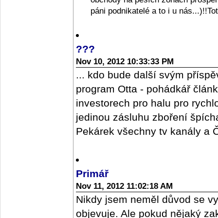
páni podnikatelé a to i u nás...)!!T
???
Nov 10, 2012 10:33:33 PM
... kdo bude další svým příspě
program Otta - pohádkář člán
investorech pro halu pro rych
jedinou zásluhu zboření špícharu
Pekárek všechny tv kanály a ČR
Primář
Nov 11, 2012 11:02:18 AM
Nikdy jsem neměl důvod se vy
objevuje. Ale pokud nějaký z