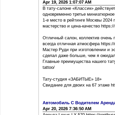
Apr 19, 2026 1:07:07 AM
В тату-салоне «Классик» действует
одновременно третье миниатюрное 
1-е место в рейтинге Москвы 2024 г h
мастерство и цена-качество https://m
Отличный салон, коллектив очень 
всегда отличная атмосфера https://m
Мастер Руди при изготовлении и эс
сделал даже больше, чем я ожидал
Главные преимущества нашего тату с
tattoo/
Тату-студия «ЗАБИТЫЕ» 18+
Свидание для двоих на 67 этаже http
Автомобиль С Водителем Аренд
Apr 20, 2026 7:36:50 AM
Аренда Lexus LX 570 https://rentbus