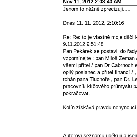
Nov 11, 2012 2:08:40 AM
Jenom to něžně zprecizuji.....
Dnes 11. 11. 2012, 2:10:16
Re: Re: to je vlastně moje dílčí 
9.11.2012 9:51:48
Pan Pekárek se postavil do řady
vzpomínejte : pan Miloš Zeman /
všemi přítel / pan Dr Cabrnoch e
opilý poslanec a přítel financí /
tchán pana Tluchoře , pan Dr. Le
pracovník klíčového průmyslu pan
pokračovat.
Kolín získává pravdu nehynoucí s
Autorovi seznamu uděkuji a jse