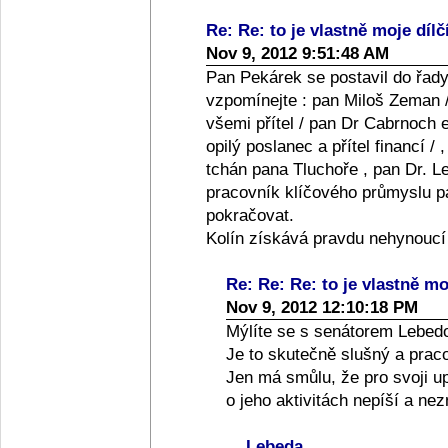
Re: Re: to je vlastně moje dílč
Nov 9, 2012 9:51:48 AM
Pan Pekárek se postavil do řady
vzpomínejte : pan Miloš Zeman /
všemi přítel / pan Dr Cabrnoch e
opilý poslanec a přítel financí /
tchán pana Tluchoře , pan Dr. Le
pracovník klíčového průmyslu pan
pokračovat.
Kolín získává pravdu nehynoucí
Re: Re: Re: to je vlastně moj
Nov 9, 2012 12:10:18 PM
Mýlíte se s senátorem Lebed
Je to skutečně slušný a praco
Jen má smůlu, že pro svoji up
o jeho aktivitách nepíší a ne
Lebeda