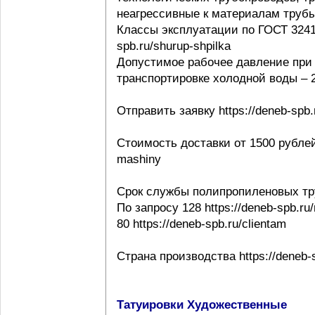
неагрессивные к материалам трубы ht
Классы эксплуатации по ГОСТ 32415-
spb.ru/shurup-shpilka
Допустимое рабочее давление при 
транспортировке холодной воды – 20
Отправить заявку https://deneb-spb.
Стоимость доставки от 1500 рублей h
mashiny
Срок службы полипропиленовых тр
По запросу 128 https://deneb-spb.ru
80 https://deneb-spb.ru/clientam
Страна производства https://deneb-sp
Татуировки Художественные