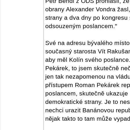
Petr Bendl z ODS prohlásil, že
obrany Alexander Vondra žasl,
strany a dva dny po kongresu
odsouzeným poslancem."
Své na adresu bývalého místo
současný starosta Vít Rakušan
aby měl Kolín svého poslanc
Pekárek, to jsem skutečně neč
jen tak nezapomenou na vlád
přístupem Roman Pekárek repre
poslancem, skutečně ukazuje 
demokratické strany. Je to nes
nechci urazit Banánovou republ
nějak takto to tam může vypada