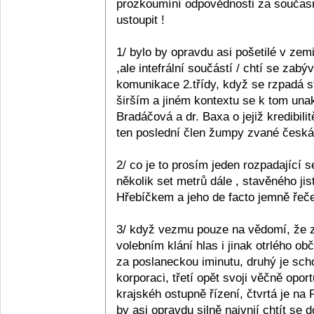
prozkoumíní odpovědnosti za současn
ustoupit !
1/ bylo by opravdu asi pošetilé v zemi
,ale intefrální součástí / chtí se zabý
komunikace 2.třídy, když se rzpadá s
širším a jiném kontextu se k tom unak
Bradáčová a dr. Baxa o jejiž kredibil
ten poslední člen žumpy zvané česká p
2/ co je to prosím jeden rozpadající se
několik set metrů dále , stavěného ji
Hřebíčkem a jeho de facto jemně řečen
3/ když vezmu pouze na vědomí, že z 
volebním klání hlas i jinak otrlého 
za poslaneckou iminutu, druhý je sc
korporaci, třetí opět svoji věčně opo
krajskéh ostupně řízení, čtvrtá je na
by asi opravdu silně naivnií chtít se 