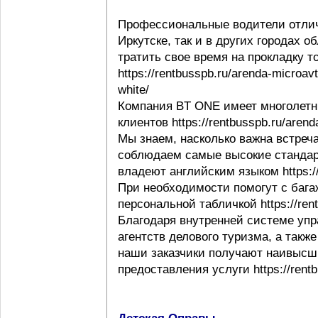
Профессиональные водители отлич
Иркутске, так и в других городах 
тратить свое время на прокладку т
https://rentbusspb.ru/arenda-microav
white/
Компания BT ONE имеет многолетн
клиентов https://rentbusspb.ru/aren
Мы знаем, насколько важна встреча
соблюдаем самые высокие стандар
владеют английским языком https://r
При необходимости помогут с багаж
персональной табличкой https://rentb
Благодаря внутренней системе упр
агентств делового туризма, а такж
наши заказчики получают наивысши
предоставления услуги https://rentb