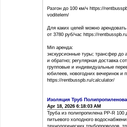
Разгон до 100 км/ч https://rentbussp
voditelem/
Для каких целей можно арендовать
от 3780 руб/час https://rentbusspb.r
Min аренда:
экскурсионные туры; трансфер до 
и обратно; регулярная доставка со
групповые и индивидуальные перев
юбилеев, новогодних вечеринок и 
https://rentbusspb.ru/calculator/
Изоляция Труб Полипропиленов
Apr 18, 2026 6:18:03 AM
Труба из полипропилена PP-R 100 
питьевого холодного водоснабжения
технологических трубопроводов, т