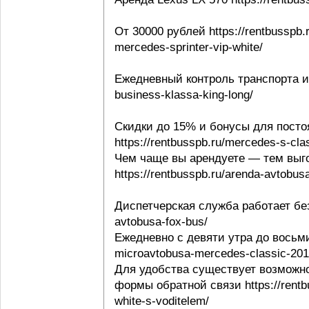
От 30000 рублей https://rentbusspb.
mercedes-sprinter-vip-white/
Ежедневный контроль транспорта и в
business-klassa-king-long/
Скидки до 15% и бонусы для посто
https://rentbusspb.ru/mercedes-s-cl
Чем чаще вы арендуете — тем выго
https://rentbusspb.ru/arenda-avtobusa
Диспетчерская служба работает без 
avtobusa-fox-bus/
Ежедневно с девяти утра до восьми 
microavtobusa-mercedes-classic-201
Для удобства существует возможно
формы обратной связи https://rentbu
white-s-voditelem/