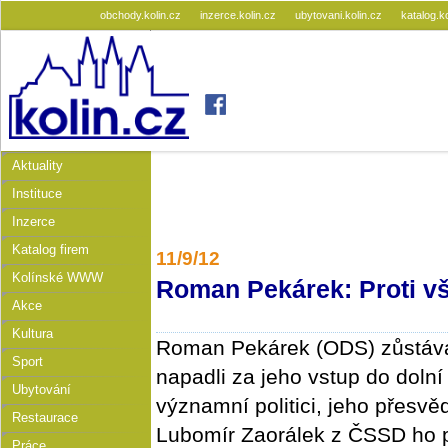
obchody.kolin.cz
inzerce.kolin.cz
ubytovani.kolin.cz
katalog.k
Aktuality
Instituce
Inzerce
Katalog firem
11/9/12
Kolínské WWW
Roman Pekárek: Proti v
Akce
Kultura
Roman Pekárek (ODS) zůstává
Sport
napadli za jeho vstup do doln
Ubytování
významní politici, jeho přesvěd
Restaurace
Lubomír Zaorálek z ČSSD ho p
Práce