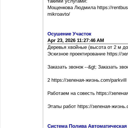
такими услугами:
Мощенкова Людмила https://rentbuss
mikroavto/
Осушение Участок
Apr 23, 2026 11:27:46 AM
Деревья хвойные (высота от 2 м до
Эскизное проектирование https://з
Заказать звонок --&gt; Заказать зво
2 https://зеленая-жизнь.com/parkvill
Работаем на совесть https://зелена
Этапы работ https://зеленая-жизнь.
Система Полива Автоматическая