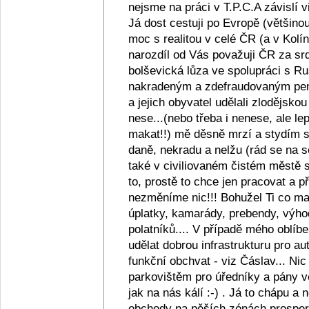
nejsme na práci v T.P.C.A závislí v
Já dost cestuji po Evropě (většino
moc s realitou v celé ČR (a v Kolín
narozdíl od Vás považuji ČR za srd
bolševická lůza ve spolupráci s R
nakradeným a zdefraudovaným pen
a jejich obyvatel udělali zlodějsko
nese...(nebo třeba i nenese, ale lep
makat!!) mě děsně mrzí a stydím se z
daně, nekradu a nelžu (rád se na s
také v civiliovaném čistém městě se
to, prostě to chce jen pracovat a
nezměníme nic!!! Bohužel Ti co maj
úplatky, kamarády, prebendy, výho
polatníků.... V případě mého oblíb
udělat dobrou infrastrukturu pro au
funkční obchvat - viz Čáslav... Ni
parkovištěm pro úředníky a pány ve
jak na nás kálí :-) . Já to chápu a
obchody na pěších zónách prosperu