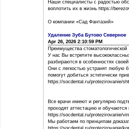
Наши специалисты с радостью обс
воплотить их в жизнь https://berezov
О компании «Сад Фантазий»
Удаление Зуба Бутово Северное
Apr 26, 2026 2:10:59 PM
Преимущества стоматологической 
У нас Вы встретите высококлассны
разбираются в особенностях своей ра
Они с легкостью устранят любую б
помогут добиться эстетически при
https://socdental.ru/protezirovanie/sh
Все врачи имеют и регулярно под
проходят аттестацию и обучаются
https://socdental.ru/protezirovanie/v
Мы работаем по принципам доказ
https://socdental.ru/protezirovanie/ko