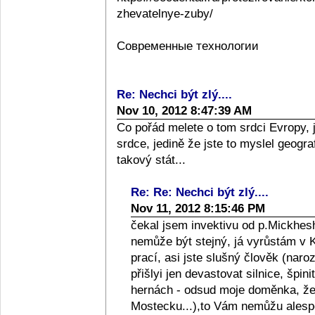
zhevatelnye-zuby/
Современные технологии
Re: Nechci být zlý....
Nov 10, 2012 8:47:39 AM
Co pořád melete o tom srdci Evropy, 
srdce, jedině že jste to myslel geograf
takový stát...
Re: Re: Nechci být zlý....
Nov 11, 2012 8:15:46 PM
čekal jsem invektivu od p.Mickhesh
nemůže být stejný, já vyrůstám v Kol
prací, asi jste slušný člověk (naro
přišlyi jen devastovat silnice, špini
hernách - odsud moje doměnka, že l
Mostecku...),to Vám nemůžu alespo