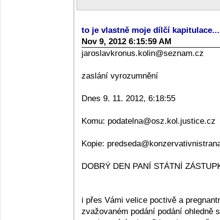
to je vlastně moje dílčí kapitulace..
Nov 9, 2012 6:15:59 AM
jaroslavkronus.kolin@seznam.cz
zaslání vyrozumnění
Dnes 9. 11. 2012, 6:18:55
Komu: podatelna@osz.kol.justice.cz
Kopie: predseda@konzervativnistran
DOBRÝ DEN PANÍ STÁTNÍ ZÁSTUPKY
i přes Vámi velice poctivě a pregnan
zvažovaném podání podání ohledně sta