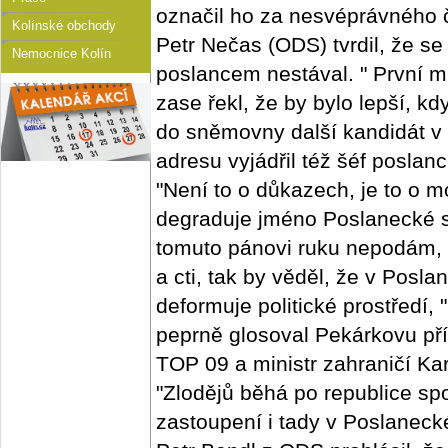
označil ho za nesvéprávného 
Kolínské obchody
Petr Nečas (ODS) tvrdil, že se
Nemocnice Kolín
poslancem nestával. " První 
zase řekl, že by bylo lepší, 
do sněmovny další kandidát v 
adresu vyjádřil též šéf posla
"Není to o důkazech, je to o mo
degraduje jméno Poslanecké s
tomuto pánovi ruku nepodám, 
a cti, tak by věděl, že v Pos
deformuje politické prostředí,
peprně glosoval Pekárkovu př
TOP 09 a ministr zahraničí Ka
"Zlodějů běhá po republice sp
zastoupení i tady v Poslanec