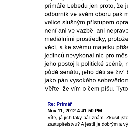
primáře Lebedu jen proto, že j
odborník ve svém oboru pak m
velice slušným přístupem oprav
není ani ve vazbě, ani nepra
mediálními prostředky, protož
věcí, a ke svému majetku přišel
jedinců nevykonal nic pro měs
jeho postoj k politické scéně,
půdě senátu, jeho děti se živí
jako pán vysokého sebevědomí,
Věřte, že vím o čem píšu. Tyt
Re: Primář
Nov 11, 2012 4:41:50 PM
Víte, já jich taky pár znám. Zkusil j
zastupitelstvu? A jestli je dobrým a 