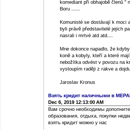
komediant při obhajobě členů "
Boru ......
Komunisté se dostávají k moci a
byli právě představitelé jejich pa
nasrali i mrtvé atd atd....
Mne dokonce napadlo, že kdyby
koně a kobyly, kteří a které ma
nebožítka odvést v povozu na k
vystoupím raději z rakve a dojdu
Jaroslav Kronus
Взять кредит наличными в МЕР
Dec 6, 2019 12:13:00 AM
Вам срочно необходимы дополните
образования, отдыха, покупки нед
взять кридит можно у нас