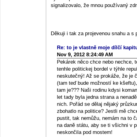
signalizovalo, že mnou používaný zdra
Děkuji i tak za projevenou snahu a 
Re: to je vlastně moje dílčí kapit
Nov 9, 2012 8:24:49 AM
Pekárek něco chce nebo nechce, to
tenhle politickej bordel v týhle repub
neskutečný! Až se prokáže, že je či
(tam teď bude možností ke kšeftu), 
tam je??? Naši rodinu kdysi komanči
let tady byla jedna strana a nenad
nich. Pořád se dělaj nějaký průzkum
zbohatlo na politice? Jestli mě ch
pustit, tak nemůžu, nemám na to 
na daně státu, aby se ti všichni v p
neskončila pod mostem!