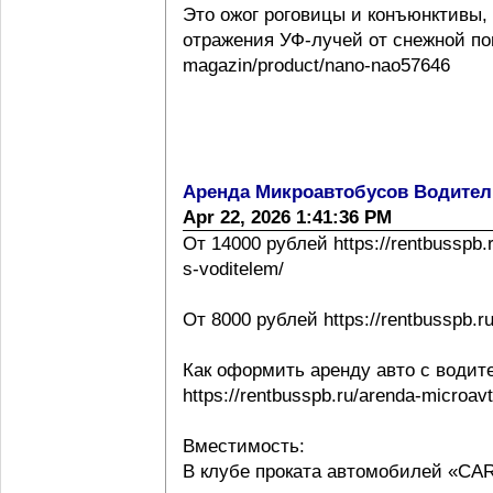
Это ожог роговицы и конъюнктивы,
отражения УФ-лучей от снежной повер
magazin/product/nano-nao57646
Аренда Микроавтобусов Водител
Apr 22, 2026 1:41:36 PM
От 14000 рублей https://rentbusspb.
s-voditelem/
От 8000 рублей https://rentbusspb.r
Как оформить аренду авто с водит
https://rentbusspb.ru/arenda-microa
Вместимость:
В клубе проката автомобилей «CA