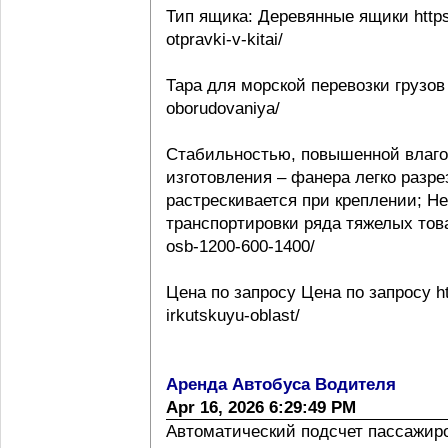
Тип ящика: Деревянные ящики https:
otpravki-v-kitai/
Тара для морской перевозки грузов 
oborudovaniya/
Стабильностью, повышенной влаго
изготовления – фанера легко разре
растрескивается при креплении; Н
транспортировки ряда тяжелых товаро
osb-1200-600-1400/
Цена по запросу Цена по запросу htt
irkutskuyu-oblast/
Аренда Автобуса Водителя
Apr 16, 2026 6:29:49 PM
Автоматический подсчет пассажиропо