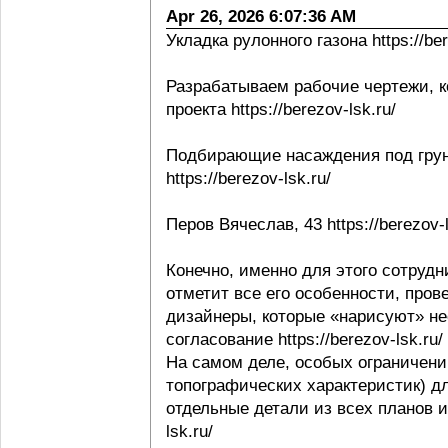
Apr 26, 2026 6:07:36 AM
Укладка рулонного газона https://ber
Разрабатываем рабочие чертежи, к
проекта https://berezov-lsk.ru/
Подбирающие насаждения под грунт
https://berezov-lsk.ru/
Перов Вячеслав, 43 https://berezov-l
Конечно, именно для этого сотрудни
отметит все его особенности, пров
дизайнеры, которые «нарисуют» не
согласование https://berezov-lsk.ru/
На самом деле, особых ограничени
топографических характеристик) д
отдельные детали из всех планов и 
lsk.ru/