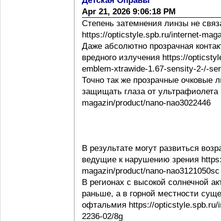
Детская Оправы
Apr 21, 2026 9:06:18 PM
Степень затемнения линзы не свя
https://opticstyle.spb.ru/internet-ma
Даже абсолютно прозрачная контак
вредного излучения https://opticstyl
emblem-xtrawide-1.67-sensity-2-/-sen
Точно так же прозрачные очковые
защищать глаза от ультрафиолета http
magazin/product/nano-nao3022446
В результате могут развиться воз
ведущие к нарушению зрения https://o
magazin/product/nano-nao3121050sc
В регионах с высокой солнечной а
раньше, а в горной местности сущ
офтальмия https://opticstyle.spb.ru/
2236-02/8g