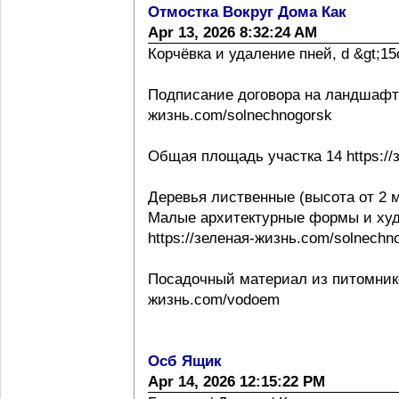
Отмостка Вокруг Дома Как
Apr 13, 2026 8:32:24 AM
Корчёвка и удаление пней, d &gt;15с
Подписание договора на ландшафтно
жизнь.com/solnechnogorsk
Общая площадь участка 14 https://
Деревья лиственные (высота от 2 м
Малые архитектурные формы и ху
https://зеленая-жизнь.com/solnechn
Посадочный материал из питомнико
жизнь.com/vodoem
Осб Ящик
Apr 14, 2026 12:15:22 PM