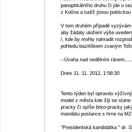
panoptikálního druhu či jde o se
z Kolína a tudíž jistou politickou
V tom druhém případě vyzývám 
aby žádaly uložení výše uveden
/, kde by mohly nahradit rozpro
pohledu baziliškem zvaným Tošov
--Úvaha nad nedělním ránem.....
Dnes 11. 11. 2012, 1:58:30
Tento týden byl opravdu výžívn
model z města kde žiji se stane
pracky či spíše brko-pracky jak
mandátu poslance s hrne na MZ 
"Presidentská kandidátka " dr. 