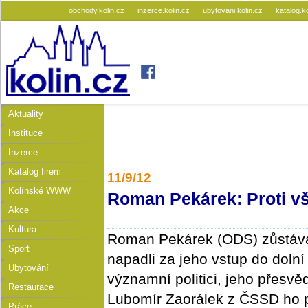
obchody.kolin.cz
inzerce.kolin.cz
ubytovani.kolin.cz
katalog.k
Aktuality
Instituce
Inzerce
Katalog firem
11/9/12
Kolínské WWW
Roman Pekárek: Proti v
Akce
Kultura
Roman Pekárek (ODS) zůstává
Sport
napadli za jeho vstup do doln
Ubytování
významní politici, jeho přesvěd
Restaurace
Lubomír Zaorálek z ČSSD ho p
Práce