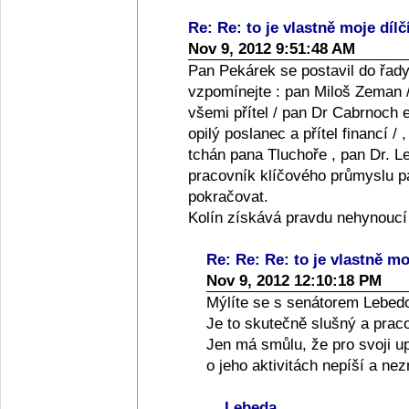
Re: Re: to je vlastně moje dílč
Nov 9, 2012 9:51:48 AM
Pan Pekárek se postavil do řady
vzpomínejte : pan Miloš Zeman /
všemi přítel / pan Dr Cabrnoch e
opilý poslanec a přítel financí /
tchán pana Tluchoře , pan Dr. Le
pracovník klíčového průmyslu pan
pokračovat.
Kolín získává pravdu nehynoucí
Re: Re: Re: to je vlastně moj
Nov 9, 2012 12:10:18 PM
Mýlíte se s senátorem Lebed
Je to skutečně slušný a praco
Jen má smůlu, že pro svoji up
o jeho aktivitách nepíší a ne
Lebeda