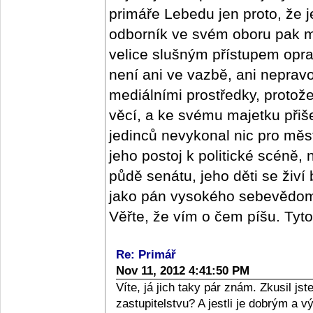
primáře Lebedu jen proto, že j
odborník ve svém oboru pak m
velice slušným přístupem oprav
není ani ve vazbě, ani nepra
mediálními prostředky, protož
věcí, a ke svému majetku přišel
jedinců nevykonal nic pro měs
jeho postoj k politické scéně,
půdě senátu, jeho děti se živí
jako pán vysokého sebevědomí,
Věřte, že vím o čem píšu. Tyt
Re: Primář
Nov 11, 2012 4:41:50 PM
Víte, já jich taky pár znám. Zkusil j
zastupitelstvu? A jestli je dobrým a 