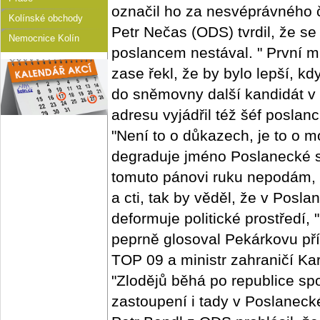
označil ho za nesvéprávného 
Kolínské obchody
Petr Nečas (ODS) tvrdil, že se
Nemocnice Kolín
poslancem nestával. " První 
zase řekl, že by bylo lepší, 
do sněmovny další kandidát v 
adresu vyjádřil též šéf posla
"Není to o důkazech, je to o mo
degraduje jméno Poslanecké s
tomuto pánovi ruku nepodám, 
a cti, tak by věděl, že v Pos
deformuje politické prostředí,
peprně glosoval Pekárkovu př
TOP 09 a ministr zahraničí Ka
"Zlodějů běhá po republice sp
zastoupení i tady v Poslanec