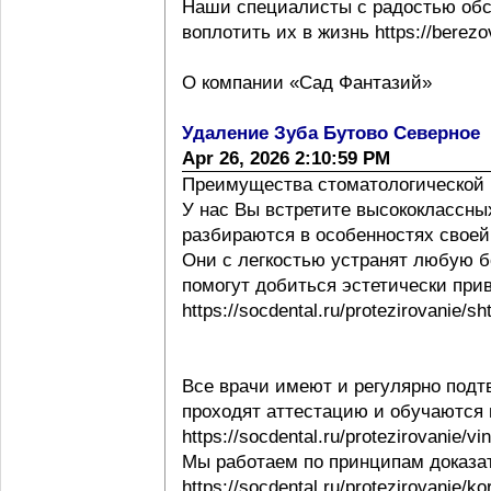
Наши специалисты с радостью обс
воплотить их в жизнь https://berezov
О компании «Сад Фантазий»
Удаление Зуба Бутово Северное
Apr 26, 2026 2:10:59 PM
Преимущества стоматологической 
У нас Вы встретите высококлассны
разбираются в особенностях своей ра
Они с легкостью устранят любую б
помогут добиться эстетически при
https://socdental.ru/protezirovanie/sh
Все врачи имеют и регулярно под
проходят аттестацию и обучаются
https://socdental.ru/protezirovanie/v
Мы работаем по принципам доказ
https://socdental.ru/protezirovanie/ko