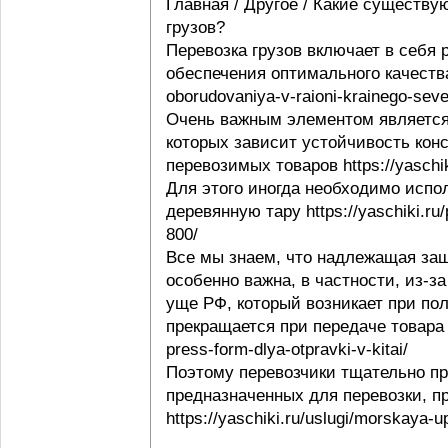
Главная / Другое / Какие существу
грузов?
Перевозка грузов включает в себя
обеспечения оптимального качества 
oborudovaniya-v-raioni-krainego-seve
Очень важным элементом является 
которых зависит устойчивость конс
перевозимых товаров https://yaschi
Для этого иногда необходимо испо
деревянную тару https://yaschiki.ru
800/
Все мы знаем, что надлежащая защ
особенно важна, в частности, из-з
уще РФ, который возникает при пол
прекращается при передаче товара п
press-form-dlya-otpravki-v-kitai/
Поэтому перевозчики тщательно пр
предназначенных для перевозки, п
https://yaschiki.ru/uslugi/morskaya-