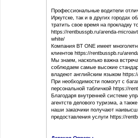
Профессиональные водители отлич
Иркутске, так и в других городах 
тратить свое время на прокладку т
https://rentbusspb.ru/arenda-microav
white/
Компания BT ONE имеет многолетн
клиентов https://rentbusspb.ru/aren
Мы знаем, насколько важна встреча
соблюдаем самые высокие стандар
владеют английским языком https://r
При необходимости помогут с багаж
персональной табличкой https://rentb
Благодаря внутренней системе упр
агентств делового туризма, а такж
наши заказчики получают наивысши
предоставления услуги https://rentb