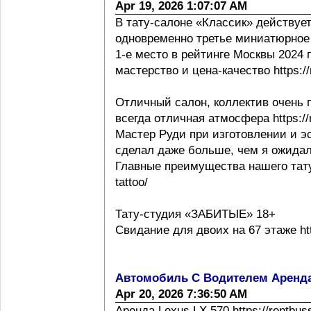
Apr 19, 2026 1:07:07 AM
В тату-салоне «Классик» действует
одновременно третье миниатюрное 
1-е место в рейтинге Москвы 2024 г h
мастерство и цена-качество https://m
Отличный салон, коллектив очень 
всегда отличная атмосфера https://m
Мастер Руди при изготовлении и эс
сделал даже больше, чем я ожидал
Главные преимущества нашего тату с
tattoo/
Тату-студия «ЗАБИТЫЕ» 18+
Свидание для двоих на 67 этаже http
Автомобиль С Водителем Аренд
Apr 20, 2026 7:36:50 AM
Аренда Lexus LX 570 https://rentbus