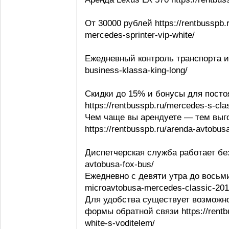
От 30000 рублей https://rentbusspb.
mercedes-sprinter-vip-white/
Ежедневный контроль транспорта и в
business-klassa-king-long/
Скидки до 15% и бонусы для посто
https://rentbusspb.ru/mercedes-s-cl
Чем чаще вы арендуете — тем выго
https://rentbusspb.ru/arenda-avtobusa
Диспетчерская служба работает без 
avtobusa-fox-bus/
Ежедневно с девяти утра до восьми 
microavtobusa-mercedes-classic-201
Для удобства существует возможно
формы обратной связи https://rentbu
white-s-voditelem/