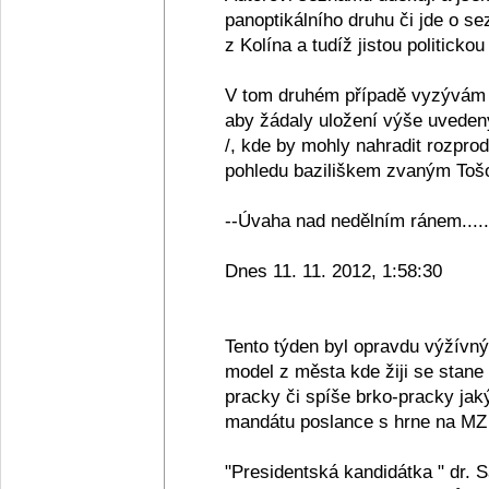
panoptikálního druhu či jde o se
z Kolína a tudíž jistou politickou
V tom druhém případě vyzývám 
aby žádaly uložení výše uveden
/, kde by mohly nahradit rozpro
pohledu baziliškem zvaným Tošov
--Úvaha nad nedělním ránem.....
Dnes 11. 11. 2012, 1:58:30
Tento týden byl opravdu výžívn
model z města kde žiji se stane
pracky či spíše brko-pracky jak
mandátu poslance s hrne na MZ 
"Presidentská kandidátka " dr. 