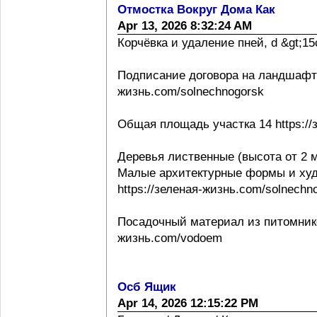
Отмостка Вокруг Дома Как
Apr 13, 2026 8:32:24 AM
Корчёвка и удаление пней, d &gt;15с
Подписание договора на ландшафтно
жизнь.com/solnechnogorsk
Общая площадь участка 14 https://
Деревья лиственные (высота от 2 м
Малые архитектурные формы и ху
https://зеленая-жизнь.com/solnechn
Посадочный материал из питомнико
жизнь.com/vodoem
Осб Ящик
Apr 14, 2026 12:15:22 PM