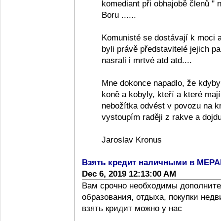
komediant při obhajobě členů "
Boru ......
Komunisté se dostávají k moci a
byli právě představitelé jejich pa
nasrali i mrtvé atd atd....
Mne dokonce napadlo, že kdyby
koně a kobyly, kteří a které ma
nebožítka odvést v povozu na k
vystoupím raději z rakve a dojdu
Jaroslav Kronus
Взять кредит наличными в МЕР
Dec 6, 2019 12:13:00 AM
Вам срочно необходимы дополните
образования, отдыха, покупки нед
взять кридит можно у нас