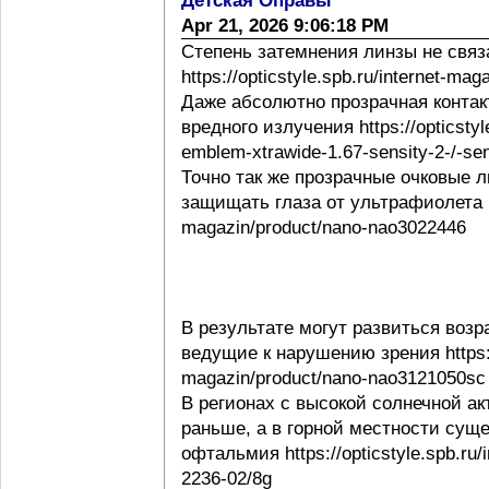
Детская Оправы
Apr 21, 2026 9:06:18 PM
Степень затемнения линзы не свя
https://opticstyle.spb.ru/internet-ma
Даже абсолютно прозрачная контак
вредного излучения https://opticstyl
emblem-xtrawide-1.67-sensity-2-/-sen
Точно так же прозрачные очковые
защищать глаза от ультрафиолета http
magazin/product/nano-nao3022446
В результате могут развиться воз
ведущие к нарушению зрения https://o
magazin/product/nano-nao3121050sc
В регионах с высокой солнечной а
раньше, а в горной местности сущ
офтальмия https://opticstyle.spb.ru/
2236-02/8g