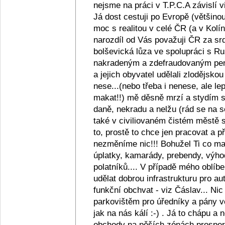
nejsme na práci v T.P.C.A závislí v
Já dost cestuji po Evropě (většino
moc s realitou v celé ČR (a v Kolín
narozdíl od Vás považuji ČR za srd
bolševická lůza ve spolupráci s R
nakradeným a zdefraudovaným pen
a jejich obyvatel udělali zlodějsko
nese...(nebo třeba i nenese, ale lep
makat!!) mě děsně mrzí a stydím se z
daně, nekradu a nelžu (rád se na s
také v civiliovaném čistém městě se
to, prostě to chce jen pracovat a
nezměníme nic!!! Bohužel Ti co maj
úplatky, kamarády, prebendy, výho
polatníků.... V případě mého oblíb
udělat dobrou infrastrukturu pro au
funkční obchvat - viz Čáslav... Ni
parkovištěm pro úředníky a pány ve
jak na nás kálí :-) . Já to chápu a
obchody na pěších zónách prosperu