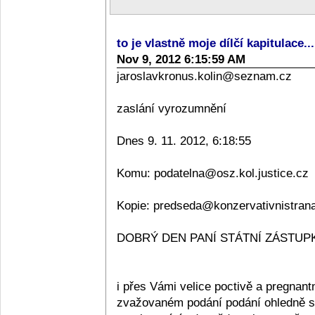
to je vlastně moje dílčí kapitulace..
Nov 9, 2012 6:15:59 AM
jaroslavkronus.kolin@seznam.cz
zaslání vyrozumnění
Dnes 9. 11. 2012, 6:18:55
Komu: podatelna@osz.kol.justice.cz
Kopie: predseda@konzervativnistran
DOBRÝ DEN PANÍ STÁTNÍ ZÁSTUPKY
i přes Vámi velice poctivě a pregnan
zvažovaném podání podání ohledně sta