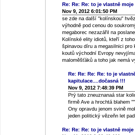
Re: Re: Re: to je vlastně moje 
Nov 9, 2012 6:01:50 PM
se zde na další "kolínskou" hvě
výhodně pod cenou do soukromýc
megaborec nezazářil na poslanec
Kolínské elity idiotů, kteří z toh
špinavou díru a megasilnici pro
koutů východní Evropy nevyjíma
maloměšťáků a toho jak nemá vy
Re: Re: Re: Re: to je vlastn
kapitulace....dočasná !!!
Nov 9, 2012 7:48:39 PM
Prý tato zneuznanaá star koli
firmě Ave a hrochtá blahem ""
Ony opravdu jenom svině moho
jeden politický vězeňn let p
Re: Re: Re: to je vlastně moje 