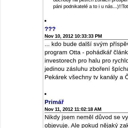
páni podnikatelé a to i u nás...)!!T
???
Nov 10, 2012 10:33:33 PM
... kdo bude další svým příspě
program Otta - pohádkář člán
investorech pro halu pro rych
jedinou zásluhu zboření špícharu
Pekárek všechny tv kanály a ČR
Primář
Nov 11, 2012 11:02:18 AM
Nikdy jsem neměl důvod se vy
objevuje. Ale pokud nějaký z