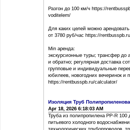
Разгон до 100 км/ч https://rentbussp
voditelem/
Для каких целей можно арендовать
от 3780 руб/час https://rentbusspb.r
Min аренда:
экскурсионные туры; трансфер до 
и обратно; регулярная доставка со
групповые и индивидуальные перев
юбилеев, новогодних вечеринок и 
https://rentbusspb.ru/calculator/
Изоляция Труб Полипропиленов
Apr 18, 2026 6:18:03 AM
Труба из полипропилена PP-R 100 
питьевого холодного водоснабжения
технологических трубопроводов, т