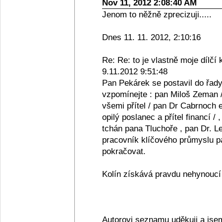
Nov 11, 2012 2:08:40 AM
Jenom to něžně zprecizuji.....
Dnes 11. 11. 2012, 2:10:16
Re: Re: to je vlastně moje dílčí 
9.11.2012 9:51:48
Pan Pekárek se postavil do řady
vzpomínejte : pan Miloš Zeman /
všemi přítel / pan Dr Cabrnoch e
opilý poslanec a přítel financí /
tchán pana Tluchoře , pan Dr. Le
pracovník klíčového průmyslu pan
pokračovat.
Kolín získává pravdu nehynoucí s
Autorovi seznamu uděkuji a jse