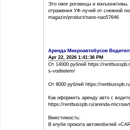
Это ожог роговицы и конъюнктивы,
отражения УФ-лучей от снежной повер
magazin/product/nano-nao57646
Аренда Микроавтобусов Водител
Apr 22, 2026 1:41:36 PM
От 14000 рублей https://rentbusspb.
s-voditelem/
От 8000 рублей https://rentbusspb.r
Как оформить аренду авто с водит
https://rentbusspb.ru/arenda-microa
Вместимость:
В клубе проката автомобилей «CA