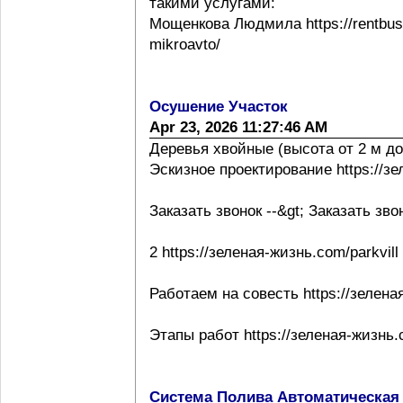
такими услугами:
Мощенкова Людмила https://rentbuss
mikroavto/
Осушение Участок
Apr 23, 2026 11:27:46 AM
Деревья хвойные (высота от 2 м до
Эскизное проектирование https://з
Заказать звонок --&gt; Заказать зво
2 https://зеленая-жизнь.com/parkvill
Работаем на совесть https://зелена
Этапы работ https://зеленая-жизнь.
Система Полива Автоматическая