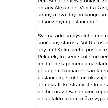
Petr Bendl z ODS prohlásil, že
obrany Alexander Vondra žasl,
strany a dva dny po kongresu
odsouzeným poslancem."
Své na adresu bývalého místo
současný starosta Vít Rakušan
aby měl Kolín svého poslanc
Pekárek, to jsem skutečně neč
jen tak nezapomenou na vlád
přístupem Roman Pekárek repre
poslancem, skutečně ukazuje 
demokratické strany. Je to nes
nechci urazit Banánovou republ
nějak takto to tam může vypada