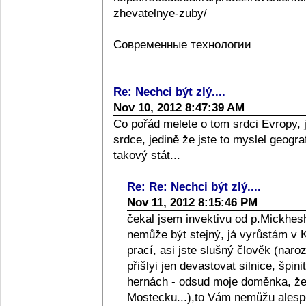
zhevatelnye-zuby/
Современные технологии
Re: Nechci být zlý....
Nov 10, 2012 8:47:39 AM
Co pořád melete o tom srdci Evropy, 
srdce, jedině že jste to myslel geograf
takový stát...
Re: Re: Nechci být zlý....
Nov 11, 2012 8:15:46 PM
čekal jsem invektivu od p.Mickhesh
nemůže být stejný, já vyrůstám v Kol
prací, asi jste slušný člověk (naro
přišlyi jen devastovat silnice, špini
hernách - odsud moje doměnka, že l
Mostecku...),to Vám nemůžu alespo