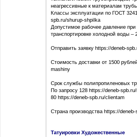
неагрессивные к материалам трубы ht
Классы эксплуатации по ГОСТ 32415-
spb.ru/shurup-shpilka
Допустимое рабочее давление при 
транспортировке холодной воды – 20
Отправить заявку https://deneb-spb.
Стоимость доставки от 1500 рублей h
mashiny
Срок службы полипропиленовых тр
По запросу 128 https://deneb-spb.ru
80 https://deneb-spb.ru/clientam
Страна производства https://deneb-sp
Татуировки Художественные