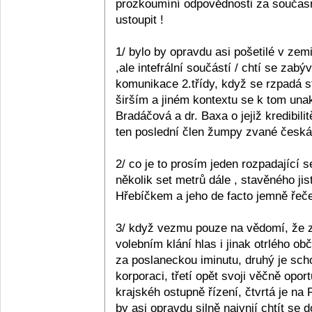
prozkoumíní odpovědnosti za současn
ustoupit !
1/ bylo by opravdu asi pošetilé v zemi
,ale intefrální součástí / chtí se zabý
komunikace 2.třídy, když se rzpadá s
širším a jiném kontextu se k tom unak
Bradáčová a dr. Baxa o jejiž kredibil
ten poslední člen žumpy zvané česká p
2/ co je to prosím jeden rozpadající se
několik set metrů dále , stavěného ji
Hřebíčkem a jeho de facto jemně řečen
3/ když vezmu pouze na vědomí, že z 
volebním klání hlas i jinak otrlého 
za poslaneckou iminutu, druhý je sc
korporaci, třetí opět svoji věčně opo
krajskéh ostupně řízení, čtvrtá je na
by asi opravdu silně naivnií chtít se 