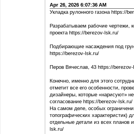
Apr 26, 2026 6:07:36 AM
Укладка рулонного газона https://ber
Разрабатываем рабочие чертежи, к
проекта https://berezov-lsk.ru/
Подбирающие насаждения под грунт
https://berezov-lsk.ru/
Перов Вячеслав, 43 https://berezov-l
Конечно, именно для этого сотрудни
отметит все его особенности, пров
дизайнеры, которые «нарисуют» не
согласование https://berezov-lsk.ru/
На самом деле, особых ограничени
топографических характеристик) д
отдельные детали из всех планов и 
lsk.ru/