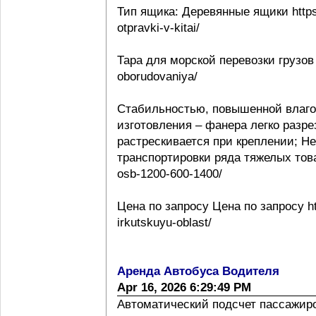
Тип ящика: Деревянные ящики https:
otpravki-v-kitai/
Тара для морской перевозки грузов 
oborudovaniya/
Стабильностью, повышенной влаго
изготовления – фанера легко разре
растрескивается при креплении; Н
транспортировки ряда тяжелых товаро
osb-1200-600-1400/
Цена по запросу Цена по запросу htt
irkutskuyu-oblast/
Аренда Автобуса Водителя
Apr 16, 2026 6:29:49 PM
Автоматический подсчет пассажиропо