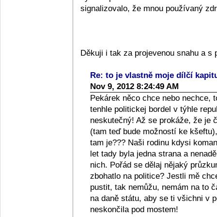
signalizovalo, že mnou používaný zdra
Děkuji i tak za projevenou snahu a 
Re: to je vlastně moje dílčí kapit
Nov 9, 2012 8:24:49 AM
Pekárek něco chce nebo nechce, to
tenhle politickej bordel v týhle repub
neskutečný! Až se prokáže, že je či
(tam teď bude možností ke kšeftu), 
tam je??? Naši rodinu kdysi komanči
let tady byla jedna strana a nenad
nich. Pořád se dělaj nějaký průzkum
zbohatlo na politice? Jestli mě ch
pustit, tak nemůžu, nemám na to 
na daně státu, aby se ti všichni v p
neskončila pod mostem!