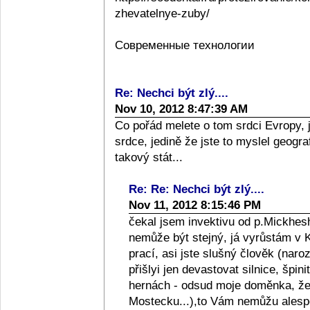
zhevatelnye-zuby/
Современные технологии
Re: Nechci být zlý....
Nov 10, 2012 8:47:39 AM
Co pořád melete o tom srdci Evropy, 
srdce, jedině že jste to myslel geograf
takový stát...
Re: Re: Nechci být zlý....
Nov 11, 2012 8:15:46 PM
čekal jsem invektivu od p.Mickhesh
nemůže být stejný, já vyrůstám v Kol
prací, asi jste slušný člověk (naro
přišlyi jen devastovat silnice, špini
hernách - odsud moje doměnka, že l
Mostecku...),to Vám nemůžu alespo