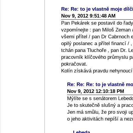
Re: Re: to je vlastně moje dílč
Nov 9, 2012 9:51:48 AM
Pan Pekárek se postavil do řady
vzpomínejte : pan Miloš Zeman /
všemi přítel / pan Dr Cabrnoch e
opilý poslanec a přítel financí /
tchán pana Tluchoře , pan Dr. Le
pracovník klíčového průmyslu pan
pokračovat.
Kolín získává pravdu nehynoucí
Re: Re: Re: to je vlastně moj
Nov 9, 2012 12:10:18 PM
Mýlíte se s senátorem Lebed
Je to skutečně slušný a praco
Jen má smůlu, že pro svoji up
o jeho aktivitách nepíší a ne
Lebeda