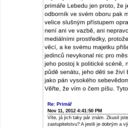
primáře Lebedu jen proto, že j
odborník ve svém oboru pak m
velice slušným přístupem oprav
není ani ve vazbě, ani nepra
mediálními prostředky, protož
věcí, a ke svému majetku přišel
jedinců nevykonal nic pro měs
jeho postoj k politické scéně,
půdě senátu, jeho děti se živí
jako pán vysokého sebevědomí,
Věřte, že vím o čem píšu. Tyt
Re: Primář
Nov 11, 2012 4:41:50 PM
Víte, já jich taky pár znám. Zkusil j
zastupitelstvu? A jestli je dobrým a 