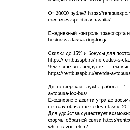
От 30000 рублей https://rentbusspb.
mercedes-sprinter-vip-white/
Ежедневный контроль транспорта и в
business-klassa-king-long/
Скидки до 15% и бонусы для посто
https://rentbusspb.ru/mercedes-s-cl
Чем чаще вы арендуете — тем выго
https://rentbusspb.ru/arenda-avtobusa
Диспетчерская служба работает без 
avtobusa-fox-bus/
Ежедневно с девяти утра до восьми 
microavtobusa-mercedes-classic-201
Для удобства существует возможно
формы обратной связи https://rentbu
white-s-voditelem/