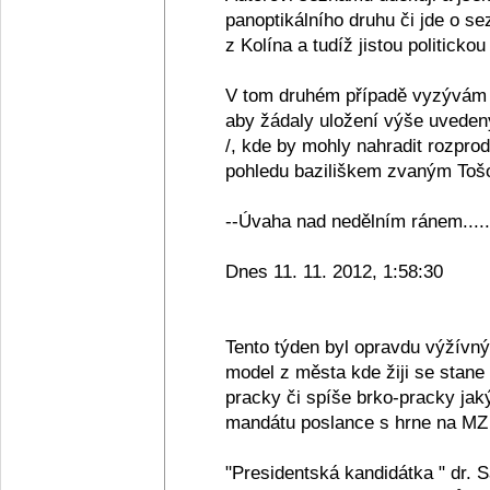
panoptikálního druhu či jde o se
z Kolína a tudíž jistou politickou
V tom druhém případě vyzývám 
aby žádaly uložení výše uveden
/, kde by mohly nahradit rozpro
pohledu baziliškem zvaným Tošov
--Úvaha nad nedělním ránem.....
Dnes 11. 11. 2012, 1:58:30
Tento týden byl opravdu výžívn
model z města kde žiji se stane
pracky či spíše brko-pracky jak
mandátu poslance s hrne na MZ 
"Presidentská kandidátka " dr. 