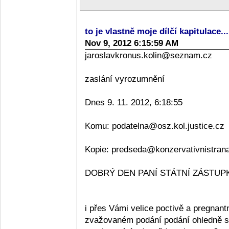
to je vlastně moje dílčí kapitulace..
Nov 9, 2012 6:15:59 AM
jaroslavkronus.kolin@seznam.cz
zaslání vyrozumnění
Dnes 9. 11. 2012, 6:18:55
Komu: podatelna@osz.kol.justice.cz
Kopie: predseda@konzervativnistran
DOBRÝ DEN PANÍ STÁTNÍ ZÁSTUPKY
i přes Vámi velice poctivě a pregnan
zvažovaném podání podání ohledně sta