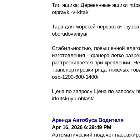
Тип ящика: Деревянные ящики https:
otpravki-v-kitai/
Тара для морской перевозки грузов 
oborudovaniya/
Стабильностью, повышенной влаго
изготовления – фанера легко разре
растрескивается при креплении; Н
транспортировки ряда тяжелых товаро
osb-1200-600-1400/
Цена по запросу Цена по запросу htt
irkutskuyu-oblast/
Аренда Автобуса Водителя
Apr 16, 2026 6:29:49 PM
Автоматический подсчет пассажиропо