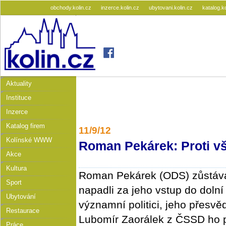
obchody.kolin.cz
inzerce.kolin.cz
ubytovani.kolin.cz
katalog.k
Aktuality
Instituce
Inzerce
Katalog firem
11/9/12
Kolínské WWW
Roman Pekárek: Proti v
Akce
Kultura
Roman Pekárek (ODS) zůstává
Sport
napadli za jeho vstup do doln
Ubytování
významní politici, jeho přesvěd
Restaurace
Lubomír Zaorálek z ČSSD ho p
Práce