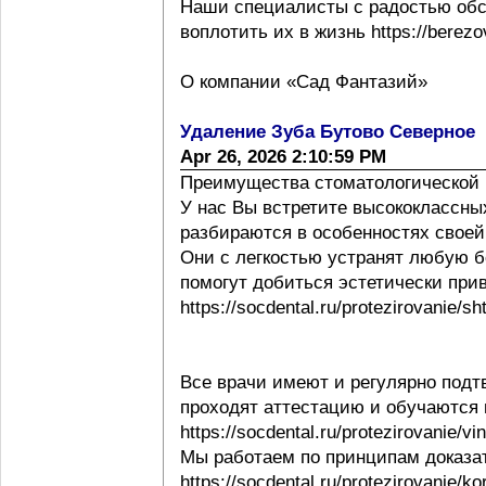
Наши специалисты с радостью обс
воплотить их в жизнь https://berezov
О компании «Сад Фантазий»
Удаление Зуба Бутово Северное
Apr 26, 2026 2:10:59 PM
Преимущества стоматологической 
У нас Вы встретите высококлассны
разбираются в особенностях своей ра
Они с легкостью устранят любую б
помогут добиться эстетически при
https://socdental.ru/protezirovanie/sh
Все врачи имеют и регулярно под
проходят аттестацию и обучаются
https://socdental.ru/protezirovanie/v
Мы работаем по принципам доказ
https://socdental.ru/protezirovanie/ko