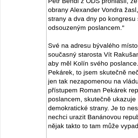
Petr Bendl z ODS prohlásil, že
obrany Alexander Vondra žasl,
strany a dva dny po kongresu
odsouzeným poslancem."
Své na adresu bývalého místo
současný starosta Vít Rakušan
aby měl Kolín svého poslanc
Pekárek, to jsem skutečně neč
jen tak nezapomenou na vlád
přístupem Roman Pekárek repre
poslancem, skutečně ukazuje 
demokratické strany. Je to nes
nechci urazit Banánovou republ
nějak takto to tam může vypada