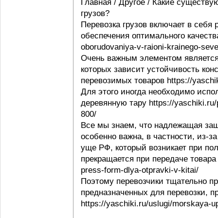
Главная / Другое / Какие существу
грузов?
Перевозка грузов включает в себя
обеспечения оптимального качества 
oborudovaniya-v-raioni-krainego-seve
Очень важным элементом является 
которых зависит устойчивость конс
перевозимых товаров https://yaschi
Для этого иногда необходимо испо
деревянную тару https://yaschiki.ru
800/
Все мы знаем, что надлежащая защ
особенно важна, в частности, из-з
уще РФ, который возникает при пол
прекращается при передаче товара п
press-form-dlya-otpravki-v-kitai/
Поэтому перевозчики тщательно пр
предназначенных для перевозки, п
https://yaschiki.ru/uslugi/morskaya-