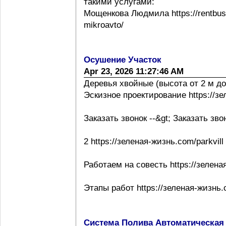
такими услугами:
Мощенкова Людмила https://rentbuss
mikroavto/
Осушение Участок
Apr 23, 2026 11:27:46 AM
Деревья хвойные (высота от 2 м до
Эскизное проектирование https://з
Заказать звонок --&gt; Заказать зво
2 https://зеленая-жизнь.com/parkvill
Работаем на совесть https://зелена
Этапы работ https://зеленая-жизнь.
Система Полива Автоматическая