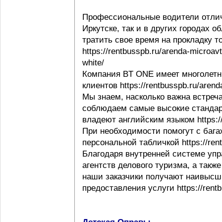
Профессиональные водители отлич
Иркутске, так и в других городах 
тратить свое время на прокладку т
https://rentbusspb.ru/arenda-microav
white/
Компания BT ONE имеет многолетн
клиентов https://rentbusspb.ru/aren
Мы знаем, насколько важна встреча
соблюдаем самые высокие стандар
владеют английским языком https://r
При необходимости помогут с багаж
персональной табличкой https://rentb
Благодаря внутренней системе упр
агентств делового туризма, а такж
наши заказчики получают наивысши
предоставления услуги https://rentb