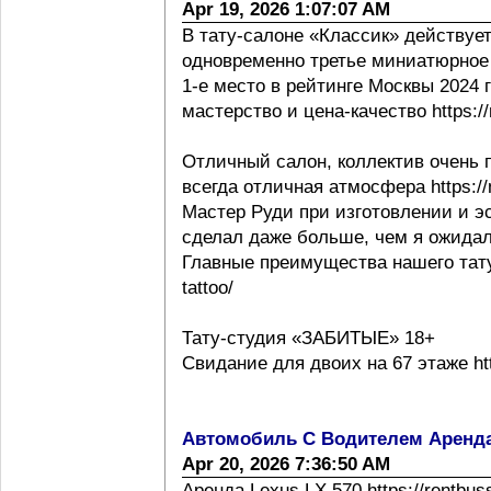
Apr 19, 2026 1:07:07 AM
В тату-салоне «Классик» действует
одновременно третье миниатюрное 
1-е место в рейтинге Москвы 2024 г h
мастерство и цена-качество https://m
Отличный салон, коллектив очень 
всегда отличная атмосфера https://m
Мастер Руди при изготовлении и эс
сделал даже больше, чем я ожидал
Главные преимущества нашего тату с
tattoo/
Тату-студия «ЗАБИТЫЕ» 18+
Свидание для двоих на 67 этаже http
Автомобиль С Водителем Аренд
Apr 20, 2026 7:36:50 AM
Аренда Lexus LX 570 https://rentbus