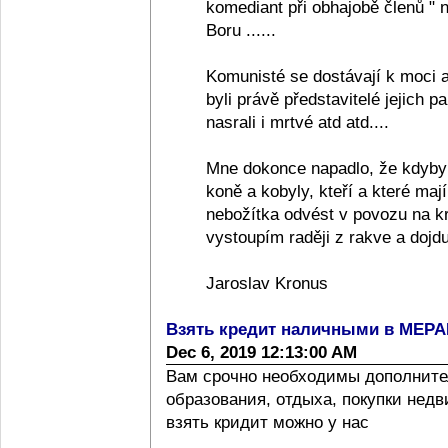
komediant při obhajobě členů "
Boru ......
Komunisté se dostávají k moci a
byli právě představitelé jejich pa
nasrali i mrtvé atd atd....
Mne dokonce napadlo, že kdyby
koně a kobyly, kteří a které ma
nebožítka odvést v povozu na k
vystoupím raději z rakve a dojdu
Jaroslav Kronus
Взять кредит наличными в МЕР
Dec 6, 2019 12:13:00 AM
Вам срочно необходимы дополните
образования, отдыха, покупки нед
взять кридит можно у нас