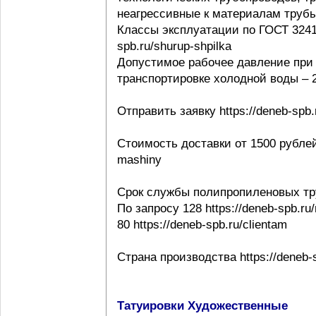
неагрессивные к материалам трубы ht
Классы эксплуатации по ГОСТ 32415-
spb.ru/shurup-shpilka
Допустимое рабочее давление при 
транспортировке холодной воды – 20
Отправить заявку https://deneb-spb.
Стоимость доставки от 1500 рублей h
mashiny
Срок службы полипропиленовых тр
По запросу 128 https://deneb-spb.ru
80 https://deneb-spb.ru/clientam
Страна производства https://deneb-sp
Татуировки Художественные