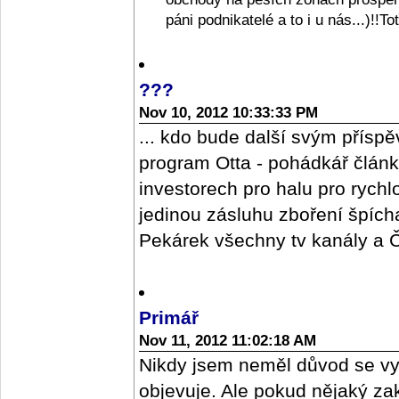
páni podnikatelé a to i u nás...)!!T
???
Nov 10, 2012 10:33:33 PM
... kdo bude další svým příspě
program Otta - pohádkář člán
investorech pro halu pro rych
jedinou zásluhu zboření špícharu
Pekárek všechny tv kanály a ČR
Primář
Nov 11, 2012 11:02:18 AM
Nikdy jsem neměl důvod se vy
objevuje. Ale pokud nějaký z