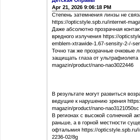
Детская Оправы
Apr 21, 2026 9:06:18 PM
Степень затемнения линзы не свя
https://opticstyle.spb.ru/internet-ma
Даже абсолютно прозрачная контак
вредного излучения https://opticstyl
emblem-xtrawide-1.67-sensity-2-/-sen
Точно так же прозрачные очковые
защищать глаза от ультрафиолета http
magazin/product/nano-nao3022446
В результате могут развиться воз
ведущие к нарушению зрения https://o
magazin/product/nano-nao3121050sc
В регионах с высокой солнечной а
раньше, а в горной местности сущ
офтальмия https://opticstyle.spb.ru/
2236-02/8g