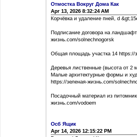
Отмостка Вокруг Дома Как
Apr 13, 2026 8:32:24 AM
Корчёвка и удаление пней, d &gt;15с
Подписание договора на ландшафтно
жизнь.com/solnechnogorsk
Общая площадь участка 14 https://
Деревья лиственные (высота от 2 м
Малые архитектурные формы и ху
https://зеленая-жизнь.com/solnechn
Посадочный материал из питомнико
жизнь.com/vodoem
Осб Ящик
Apr 14, 2026 12:15:22 PM