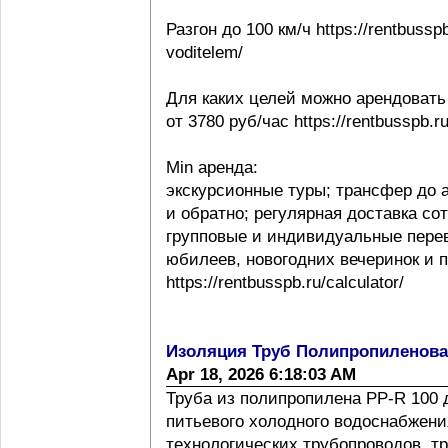
Разгон до 100 км/ч https://rentbussp
voditelem/
Для каких целей можно арендовать
от 3780 руб/час https://rentbusspb.r
Min аренда:
экскурсионные туры; трансфер до 
и обратно; регулярная доставка со
групповые и индивидуальные перев
юбилеев, новогодних вечеринок и 
https://rentbusspb.ru/calculator/
Изоляция Труб Полипропиленов
Apr 18, 2026 6:18:03 AM
Труба из полипропилена PP-R 100 
питьевого холодного водоснабжения
технологических трубопроводов, т