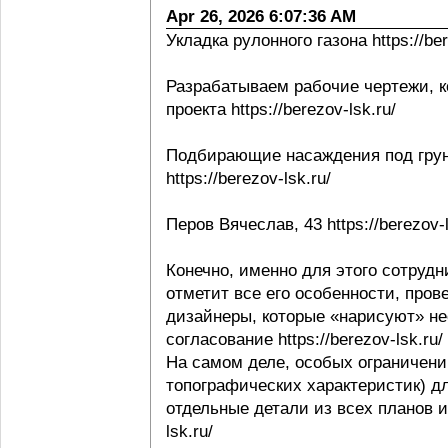
Apr 26, 2026 6:07:36 AM
Укладка рулонного газона https://ber
Разрабатываем рабочие чертежи, к
проекта https://berezov-lsk.ru/
Подбирающие насаждения под грунт
https://berezov-lsk.ru/
Перов Вячеслав, 43 https://berezov-l
Конечно, именно для этого сотрудни
отметит все его особенности, пров
дизайнеры, которые «нарисуют» не
согласование https://berezov-lsk.ru/
На самом деле, особых ограничени
топографических характеристик) д
отдельные детали из всех планов и 
lsk.ru/