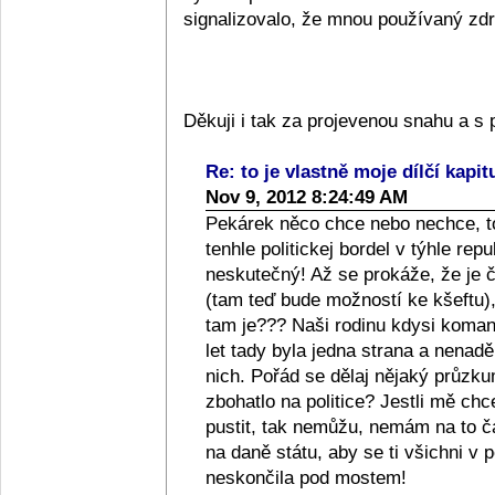
signalizovalo, že mnou používaný zdra
Děkuji i tak za projevenou snahu a 
Re: to je vlastně moje dílčí kapit
Nov 9, 2012 8:24:49 AM
Pekárek něco chce nebo nechce, to
tenhle politickej bordel v týhle repub
neskutečný! Až se prokáže, že je či
(tam teď bude možností ke kšeftu), 
tam je??? Naši rodinu kdysi komanči
let tady byla jedna strana a nenad
nich. Pořád se dělaj nějaký průzkum
zbohatlo na politice? Jestli mě ch
pustit, tak nemůžu, nemám na to 
na daně státu, aby se ti všichni v p
neskončila pod mostem!