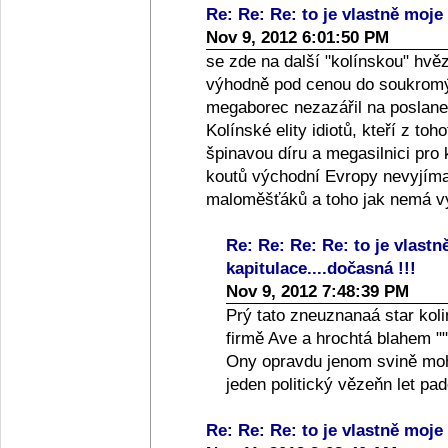
Re: Re: Re: to je vlastně moje 
Nov 9, 2012 6:01:50 PM
se zde na další "kolínskou" hvě
výhodně pod cenou do soukromýc
megaborec nezazářil na poslanec
Kolínské elity idiotů, kteří z toh
špinavou díru a megasilnici pro
koutů východní Evropy nevyjíma
maloměšťáků a toho jak nemá vy
Re: Re: Re: Re: to je vlastn
kapitulace....dočasná !!!
Nov 9, 2012 7:48:39 PM
Prý tato zneuznanaá star koli
firmě Ave a hrochtá blahem ""
Ony opravdu jenom svině moho
jeden politický vězeňn let p
Re: Re: Re: to je vlastně moje 