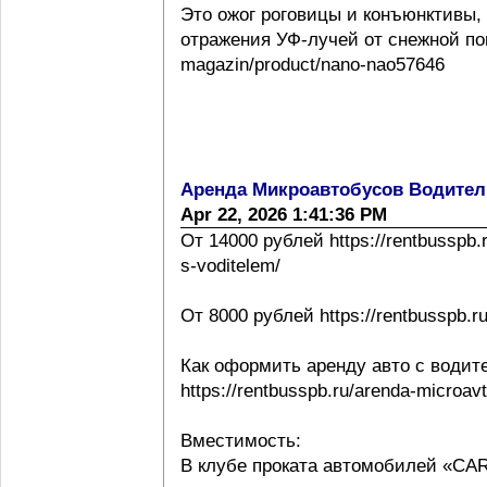
Это ожог роговицы и конъюнктивы,
отражения УФ-лучей от снежной повер
magazin/product/nano-nao57646
Аренда Микроавтобусов Водител
Apr 22, 2026 1:41:36 PM
От 14000 рублей https://rentbusspb.
s-voditelem/
От 8000 рублей https://rentbusspb.r
Как оформить аренду авто с водит
https://rentbusspb.ru/arenda-microa
Вместимость:
В клубе проката автомобилей «CA