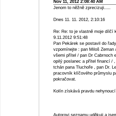
Nov 11, 2012 2:08:40 AM
Jenom to něžně zprecizuji.....
Dnes 11. 11. 2012, 2:10:16
Re: Re: to je vlastně moje dílčí 
9.11.2012 9:51:48
Pan Pekárek se postavil do řady
vzpomínejte : pan Miloš Zeman /
všemi přítel / pan Dr Cabrnoch e
opilý poslanec a přítel financí /
tchán pana Tluchoře , pan Dr. Le
pracovník klíčového průmyslu pan
pokračovat.
Kolín získává pravdu nehynoucí s
Autorovi seznamu uděkuji a jse