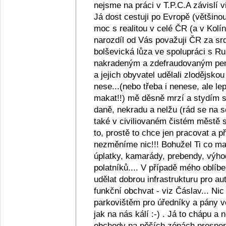
nejsme na práci v T.P.C.A závislí v
Já dost cestuji po Evropě (většino
moc s realitou v celé ČR (a v Kolín
narozdíl od Vás považuji ČR za srd
bolševická lůza ve spolupráci s R
nakradeným a zdefraudovaným pen
a jejich obyvatel udělali zlodějsko
nese...(nebo třeba i nenese, ale lep
makat!!) mě děsně mrzí a stydím se z
daně, nekradu a nelžu (rád se na s
také v civiliovaném čistém městě se
to, prostě to chce jen pracovat a
nezměníme nic!!! Bohužel Ti co maj
úplatky, kamarády, prebendy, výho
polatníků.... V případě mého oblíb
udělat dobrou infrastrukturu pro au
funkční obchvat - viz Čáslav... Ni
parkovištěm pro úředníky a pány ve
jak na nás kálí :-) . Já to chápu a
obchody na pěších zónách prosperu