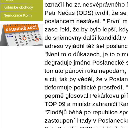
označil ho za nesvéprávného 
Kolínské obchody
Petr Nečas (ODS) tvrdil, že se
Nemocnice Kolín
poslancem nestával. " První 
zase řekl, že by bylo lepší, 
do sněmovny další kandidát v 
adresu vyjádřil též šéf posla
"Není to o důkazech, je to o mo
degraduje jméno Poslanecké s
tomuto pánovi ruku nepodám, 
a cti, tak by věděl, že v Pos
deformuje politické prostředí,
peprně glosoval Pekárkovu př
TOP 09 a ministr zahraničí Ka
"Zlodějů běhá po republice sp
zastoupení i tady v Poslanec