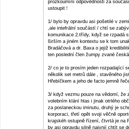
prozkoumíní odpovědnosti za současn
ustoupit !
1/ bylo by opravdu asi pošetilé v zemi
,ale intefrální součástí / chtí se zabý
komunikace 2.třídy, když se rzpadá s
širším a jiném kontextu se k tom unak
Bradáčová a dr. Baxa o jejiž kredibil
ten poslední člen žumpy zvané česká p
2/ co je to prosím jeden rozpadající se
několik set metrů dále , stavěného ji
Hřebíčkem a jeho de facto jemně řečen
3/ když vezmu pouze na vědomí, že z 
volebním klání hlas i jinak otrlého 
za poslaneckou iminutu, druhý je sc
korporaci, třetí opět svoji věčně opo
krajskéh ostupně řízení, čtvrtá je na
by asi opravdu silně naivnií chtít se 