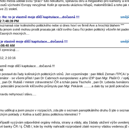
 tohoto města udělali svou "prací" tuto nekulturní, špinavou díru a megasilnici pro kamiony a kr
koutů východní Evropy nevyjímal. Kolín je opravdu ukázkou hňupů, maloměšťáků a toho jak
e 21 století.
: Re: to je vlastně moje dílčí kapitulace....dočasná !!!
smějí
2 7:48:39 PM
euznanaá star kolinského politického nebe si dnes hoví ve firmě Ave a hrochtá blahem """
 jenom svině mohou prodit prasata jak ráčil svého času říci jeden politický vězeňn let pad
časných mocných....
je vlastně moje dílčí kapitulace....dočasná !!!
smějí
2:08:40 AM
zprecizuji.....
12, 2:10:16
astně moje dílčí kapitulace....dočasná !!!
:48
postavil do řady kolínských politických stínů. Jen vzpomínejte : pan Miloš Zeman /TPCA / p
enátor - se všemi přítel / pan Dr Cabrnoch europoslanec a jeho IZIP /pan Mgr. Plašil O. / opi
í / , pan Dr. Rubáš / ministr zdravotnictví ČR a tchán pana Tluchoře , pan Dr. Lebeda /senátor
í poteciální pracovník klíčového průmyslu pan Mgr. Pekárek .........a dalo by se jistě pokračov
ravdu nehynoucí slávu.....
u uděkuji a jsem pouze v rozpacích, zda jde o seznam panoptikálního druhu či jde o seznam
ickým poklady z Kolína a tudíž jistou politickou klenotnicí ?
řípadě vyzývám odpovědné orgány města, strany a vlády, aby žádaly uložení výše uveden
vé banky ČR / tj. ČNB /, kde by mohly nahradit rozprodané zlaté rezervy vládou vedenou již