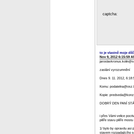
captcha:
to je vlastně moje dílč
Nov 9, 2012 6:15:59 
jaroslavkronus.kolin@
zaslání vyrozumnění
Dnes 9. 11. 2012, 6:18:
Komu: podatelna@osz.ko
Kopie: predseda@konze
DOBRÝ DEN PANÍ STÁT
i přes Vámi velice poc
pilíře stavu pilíře mos
1/ bylo by opravdu asi p
stavem rozpadajícího se