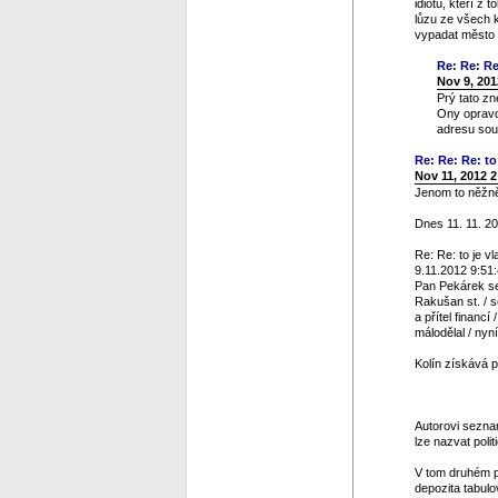
idiotů, kteří z
lůzu ze všech 
vypadat město v
Re: Re: Re
Nov 9, 201
Prý tato zn
Ony opravdu
adresu sou
Re: Re: Re: to 
Nov 11, 2012 
Jenom to něžně 
Dnes 11. 11. 20
Re: Re: to je vl
9.11.2012 9:51
Pan Pekárek se 
Rakušan st. / s
a přítel financ
málodělal / nyn
Kolín získává p
Autorovi seznam
lze nazvat polit
V tom druhém p
depozita tabulo