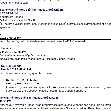
pravdu nehynoucí slávu.
 to je vlastně moje dílčí kapitulace....dočasná !!!
2 12:10:18 PM
s senátorem Lebedou.
čně slušný a pracovitý člověk.
u, že pro svoji upřímnost není v oblibě místních plátků a proto o jeho aktivitách nepíší a n
egativně.
a
 2012 2:01:16 PM
, ted mi povezte, co kdy Lebeda udelal pro Kolin a region??? Konkretne!
: Lebeda
v 9, 2012 3:59:00 PM
víte vy vůbec co obnáší práce senátora?
udělalo pro Kolín tohle vedení města?Ti to mají v popisu práce.
Re: Re: Lebeda
Nov 9, 2012 5:47:04 PM
co obnasi prace senator, vysvetlete mi to? :)))
Re: Re: Re: Re: Lebeda
Nov 10, 2012 11:51:37 AM
kdo muze byt tak naivni a myslet si to :))) ...jinak je treba brat za praci senatora to, co 
svek okrsku... a u Lebedy to neni zhola nic! je to traged a chudak...
je vlastně moje dílčí kapitulace....dočasná !!!
:01:50 PM
í "kolínskou" hvězdu p.Buřiče, alias prodej všeho městského výhodně pod cenou do soukro
te pravdu, tento megaborec nezazářil na poslaneckém či vládním poli :-). Přesto bych ho z Ko