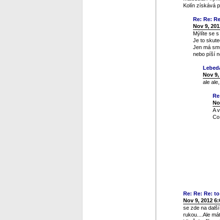
Kolín získává 
Re: Re: Re:
Nov 9, 201
Mýlíte se 
Je to skute
Jen má smůl
nebo píší n
Lebed
Nov 9,
ale ale
Re
No
A 
Co 
Re: Re: Re: to 
Nov 9, 2012 6
se zde na dalš
rukou....Ale má