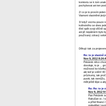
kontextu se k tom unako
pochybovat ani ten posl
2/ co je to prosím jeden
Viamont vlastněné jistý
3/ když vezmu pouze na 
kolínského se dnes jed
třetí opět svoji věčně 
ani již nepátrárm bylo b
používaný zdravý selský
Děkuji i tak za projev
Re: to je vlastně m
Nov 9, 2012 8:24:
Pekárek něco chce n
dovoluje, to je ... 
možností ke kšeftu)
ale teď je volím! 4
průzkumy, tak proč 
pustit, tak nemůžu,
měli ještě lépe a a
Re: Re: to je v
Nov 9, 2012 9
Pan Pekárek se 
Rakušan st. / s
a přítel financ
málodělal / nyn