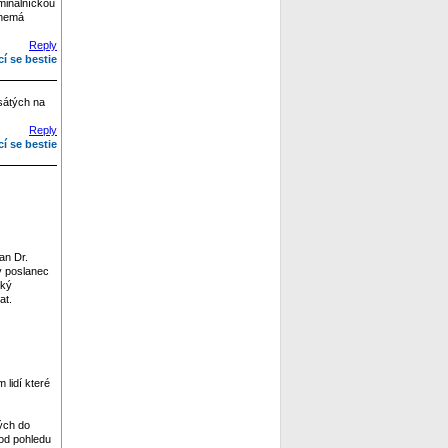
iminálníckou
 nemá
Reply
cí se bestie
esátých na
Reply
cí se bestie
an Dr.
lý poslanec
ský
at.
 lidí které
ých do
 od pohledu