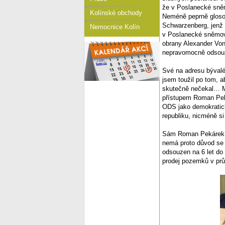
že v Poslanecké sněm
Kolínské obchody
Neméně peprně glosov
Schwarzenberg, jenž u
Nemocnice Kolín
v Poslanecké sněmovn
obrany Alexander Von
nepravomocně odsou
Své na adresu bývalé
jsem toužil po tom, 
skutečně nečekal… My
přístupem Roman Peká
ODS jako demokratick
republiku, nicméně si
Sám Roman Pekárek, kt
nemá proto důvod se
odsouzen na 6 let do
prodej pozemků v pr