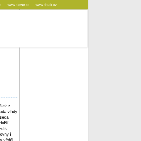
cz
www.clever.cz
www.datak.cz
álek z
eda vlády
dseda
další
zdík.
ovny i
y věděl,