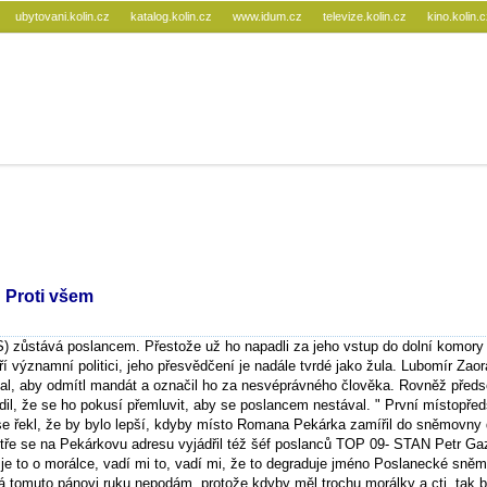
ubytovani.kolin.cz
katalog.kolin.cz
www.idum.cz
televize.kolin.cz
kino.kolin.
 Proti všem
 zůstává poslancem. Přestože už ho napadli za jeho vstup do dolní komory
 významní politici, jeho přesvědčení je nadále tvrdé jako žula. Lubomír Zaor
l, aby odmítl mandát a označil ho za nesvéprávného člověka. Rovněž předs
dil, že se ho pokusí přemluvit, aby se poslancem nestával. " První místopře
 řekl, že by bylo lepší, kdyby místo Romana Pekárka zamířil do sněmovny 
stře se na Pekárkovu adresu vyjádřil též šéf poslanců TOP 09- STAN Petr Ga
 je to o morálce, vadí mi to, vadí mi, že to degraduje jméno Poslanecké sněm
á tomuto pánovi ruku nepodám, protože kdyby měl trochu morálky a cti, tak b