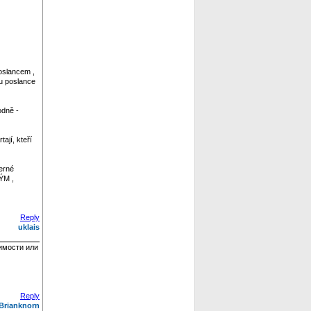
oslancem ,
tu poslance
odně -
ají, kteří
erné
ÝM ,
Reply
uklais
имости или
Reply
Brianknorn