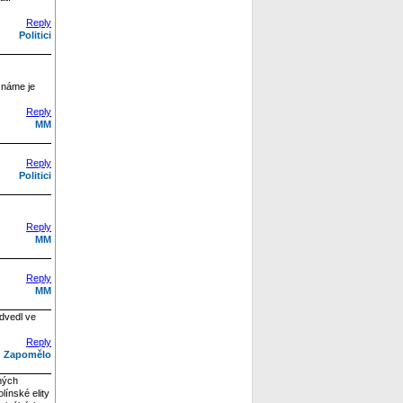
Reply
Politici
eznáme je
Reply
MM
Reply
Politici
Reply
MM
Reply
MM
odvedl ve
Reply
Zapomělo
mých
línské elity