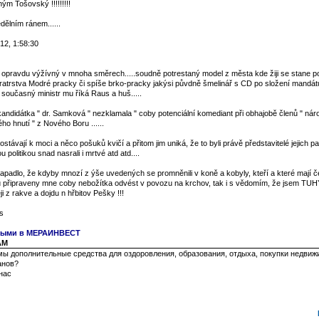
ým Tošovský !!!!!!!!!
ělním ránem......
12, 1:58:30
l opravdu výžívný v mnoha směrech.....soudně potrestaný model z města kde žiji se stane p
bratrstva Modré pracky či spíše brko-pracky jakýsi půvdně šmelinář s CD po složení mandá
současný ministr mu říká Raus a huš.....
andidátka " dr. Samková " nezklamala " coby potenciální komediant při obhajobě členů " nár
o hnutí " z Nového Boru ......
távají k moci a něco pošuků kvičí a přitom jim uniká, že to byli právě představitelé jejich part
u politikou snad nasrali i mrtvé atd atd....
padlo, že kdyby mnozí z ýše uvedených se promněnili v koně a kobyly, kteří a které mají č
u připraveny mne coby nebožítka odvést v povozu na krchov, tak i s vědomím, že jsem TUH
i z rakve a dojdu n hřbitov Pešky !!!
s
чными в МЕРАИНВЕСТ
 AM
ы дополнительные средства для оздоровления, образования, отдыха, покупки недвиж
анов?
нас