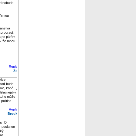
nad nebude
 firmou
čanstva
orporaci,
 a po pátém
lo, že mnou
Reply
Že
lice
m teď bude
le, koně...,
dělaj nějaký
o toho můžu
politice
Reply
Brouk
an Dr.
lý poslanec
ský
at.