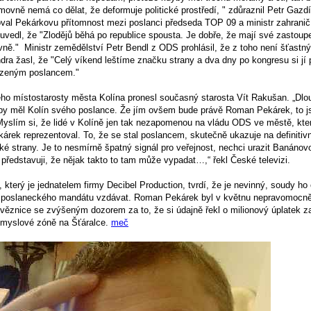
ovně nemá co dělat, že deformuje politické prostředí, " zdůraznil Petr Gazdí
al Pekárkovu přítomnost mezi poslanci předseda TOP 09 a ministr zahranič
vedl, že "Zlodějů běhá po republice spousta. Je dobře, že mají své zastoupe
ě." Ministr zemědělství Petr Bendl z ODS prohlásil, že z toho není šťastný 
dra žasl, že "Celý víkend leštíme značku strany a dva dny po kongresu si j
zeným poslancem."
ho místostarosty města Kolína pronesl současný starosta Vít Rakušan. „Dl
aby měl Kolín svého poslance. Že jím ovšem bude právě Roman Pekárek, to 
slím si, že lidé v Kolíně jen tak nezapomenou na vládu ODS ve městě, kt
rek reprezentoval. To, že se stal poslancem, skutečně ukazuje na definitiv
é strany. Je to nesmírně špatný signál pro veřejnost, nechci urazit Banánov
 představuji, že nějak takto to tam může vypadat…,“ řekl České televizi.
erý je jednatelem firmy Decibel Production, tvrdí, že je nevinný, soudy ho 
 poslaneckého mandátu vzdávat. Roman Pekárek byl v květnu nepravomocn
 věznice se zvýšeným dozorem za to, že si údajně řekl o milionový úplatek 
ůmyslové zóně na Šťáralce.
meč