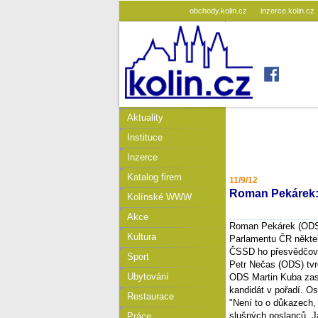
obchody.kolin.cz
inzerce.kolin.cz
Aktuality
Instituce
Inzerce
Katalog firem
11/9/12
Roman Pekárek:
Kolínské WWW
Akce
Roman Pekárek (ODS)
Kultura
Parlamentu ČR někteří
ČSSD ho přesvědčova
Sport
Petr Nečas (ODS) tvr
Ubytování
ODS Martin Kuba zase
kandidát v pořadí. O
Restaurace
"Není to o důkazech,
slušných poslanců. J
Práce