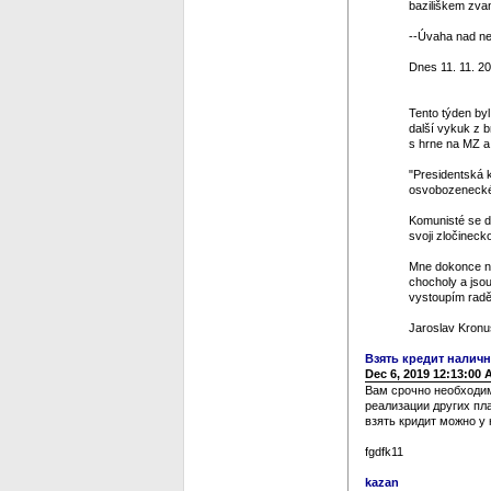
baziliškem zvan
--Úvaha nad ned
Dnes 11. 11. 20
Tento týden by
další vykuk z 
s hrne na MZ a 
"Presidentská k
osvobozeneckéh
Komunisté se dos
svoji zločinecko
Mne dokonce na
chocholy a jso
vystoupím raděj
Jaroslav Kronu
Взять кредит нали
Dec 6, 2019 12:13:00
Вам срочно необходим
реализации других пл
взять кридит можно у 
fgdfk11
kazan