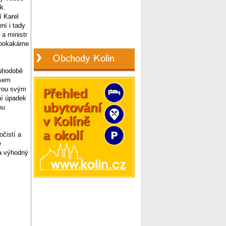
k.
í Karel
ní i tady
a ministr
í pokakáme
ouhodobě
jsem
erou svým
ní úpadek
ou
očistí a
ě
za výhodný