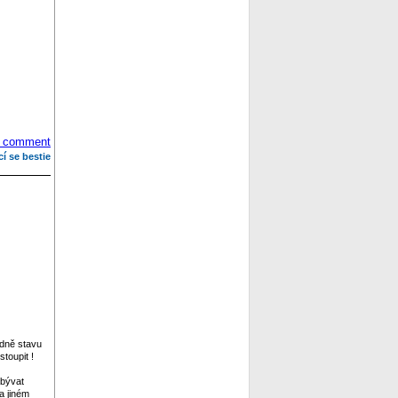
 comment
cí se bestie
edně stavu
toupit !
abývat
a jiném