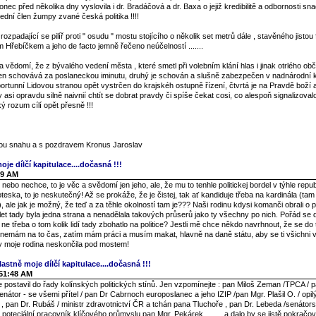
nec před několika dny vyslovila i dr. Bradáčová a dr. Baxa o jejiž kredibilitě a odbornosti s
ední člen žumpy zvané česká politika !!!!
 rozpadající se pilíř proti " osudu " mostu stojícího o několik set metrů dále , stavěného jistou
m Hřebíčkem a jeho de facto jemně řečeno neúčelností .......
vědomí, že z bývalého vedení města , které smetl při volebním klání hlas i jinak otrlého ob
en schovává za poslaneckou iminutu, druhý je schován a slušně zabezpečen v nadnárodní k
oportunní Lidovou stranou opět vystrčen do krajskéh ostupně řízení, čtvrtá je na Pravdě boží
y asi opravdu silně naivnií chtít se dobrat pravdy či spíše čekat cosi, co alespoň signalizova
 rozum cílí opět přesně !!!
enou snahu a s pozdravem Kronus Jaroslav
oje dílčí kapitulace....dočasná !!!
49 AM
ebo nechce, to je věc a svědomí jen jeho, ale, že mu to tenhle politickej bordel v týhle repub
groteska, to je neskutečný! Až se prokáže, že je čistej, tak ať kandiduje třeba na kardinála (ta
, ale jak je možný, že teď a za těhle okolností tam je??? Naši rodinu kdysi komanči obrali o po
0 let tady byla jedna strana a nenadělala takových průserů jako ty všechny po nich. Pořád se 
ne třeba o tom kolik lidí tady zbohatlo na politice? Jestli mě chce někdo navrhnout, že se d
 nemám na to čas, zatím mám práci a musím makat, hlavně na daně státu, aby se ti všichni v 
by moje rodina neskončila pod mostem!
lastně moje dílčí kapitulace....dočasná !!!
:51:48 AM
postavil do řady kolínských politických stínů. Jen vzpomínejte : pan Miloš Zeman /TPCA / p
enátor - se všemi přítel / pan Dr Cabrnoch europoslanec a jeho IZIP /pan Mgr. Plašil O. / opi
í / , pan Dr. Rubáš / ministr zdravotnictví ČR a tchán pana Tluchoře , pan Dr. Lebeda /senátor
í poteciální pracovník klíčového průmyslu pan Mgr. Pekárek .........a dalo by se jistě pokračov