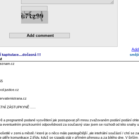
Add
í kapitulace....dočasná !!!
smějí
AM
seznam.cz
55
l.justice.cz
rvativnistrana.cz
NÍ ZÁSTUPKYNĚ ......
tivě a pregnantně podané vysvětlení jak postupovat při mnou zvažovaném podání podání ohl
tu a eventuelním prozkoumíní odpovědnosti za současný stav jsem se rozhodl od této snahy us
ošetilé v zemi a městě / které je o něco málo patologičtější ,ale intefrální součástí / chtí se z
 pilíře komunikace 2.třídy, když se rzpadá stát v přímém přenosu a za bílého dne. V širším 