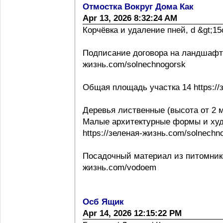
Отмостка Вокруг Дома Как
Apr 13, 2026 8:32:24 AM
Корчёвка и удаление пней, d &gt;15с
Подписание договора на ландшафтно
жизнь.com/solnechnogorsk
Общая площадь участка 14 https://
Деревья лиственные (высота от 2 м
Малые архитектурные формы и ху
https://зеленая-жизнь.com/solnechn
Посадочный материал из питомнико
жизнь.com/vodoem
Осб Ящик
Apr 14, 2026 12:15:22 PM