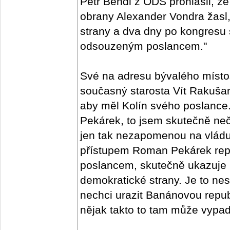
Petr Bendl z ODS prohlásil, že
obrany Alexander Vondra žasl,
strany a dva dny po kongresu
odsouzeným poslancem."
Své na adresu bývalého místo
současný starosta Vít Rakušan
aby měl Kolín svého poslanc
Pekárek, to jsem skutečně neč
jen tak nezapomenou na vlád
přístupem Roman Pekárek repre
poslancem, skutečně ukazuje 
demokratické strany. Je to nes
nechci urazit Banánovou republ
nějak takto to tam může vypada