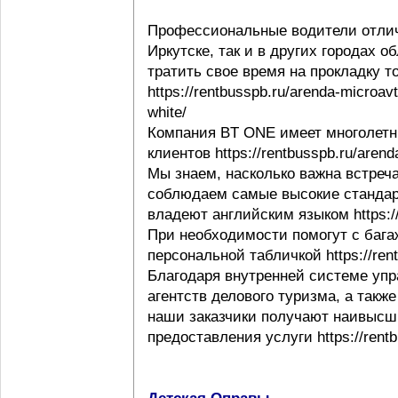
Профессиональные водители отлич
Иркутске, так и в других городах 
тратить свое время на прокладку т
https://rentbusspb.ru/arenda-microav
white/
Компания BT ONE имеет многолетн
клиентов https://rentbusspb.ru/aren
Мы знаем, насколько важна встреча
соблюдаем самые высокие стандар
владеют английским языком https://r
При необходимости помогут с багаж
персональной табличкой https://rentb
Благодаря внутренней системе упр
агентств делового туризма, а такж
наши заказчики получают наивысши
предоставления услуги https://rentb