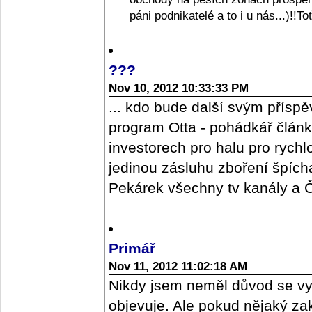
páni podnikatelé a to i u nás...)!!T
???
Nov 10, 2012 10:33:33 PM
... kdo bude další svým příspě
program Otta - pohádkář člán
investorech pro halu pro rych
jedinou zásluhu zboření špícharu
Pekárek všechny tv kanály a ČR
Primář
Nov 11, 2012 11:02:18 AM
Nikdy jsem neměl důvod se vy
objevuje. Ale pokud nějaký z