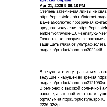
Детская Оправы
Apr 21, 2026 9:06:18 PM
Степень затемнения линзы не свя
https://opticstyle.spb.ru/internet-ma
Даже абсолютно прозрачная контак
вредного излучения https://opticstyl
emblem-xtrawide-1.67-sensity-2-/-sen
Точно так же прозрачные очковые
защищать глаза от ультрафиолета http
magazin/product/nano-nao3022446
В результате могут развиться воз
ведущие к нарушению зрения https://o
magazin/product/nano-nao3121050sc
В регионах с высокой солнечной а
раньше, а в горной местности сущ
офтальмия https://opticstyle.spb.ru/
2236-02/8g