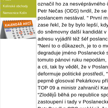
označil ho za nesvéprávného 
Kolínské obchody
Petr Nečas (ODS) tvrdil, že se
Nemocnice Kolín
poslancem nestával. " První 
zase řekl, že by bylo lepší, 
do sněmovny další kandidát v 
adresu vyjádřil též šéf posla
"Není to o důkazech, je to o mo
degraduje jméno Poslanecké s
tomuto pánovi ruku nepodám, 
a cti, tak by věděl, že v Pos
deformuje politické prostředí,
peprně glosoval Pekárkovu př
TOP 09 a ministr zahraničí Ka
"Zlodějů běhá po republice sp
zastoupení i tady v Poslanec