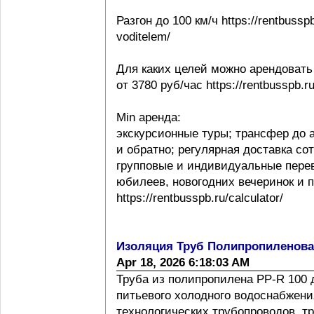
Разгон до 100 км/ч https://rentbussp
voditelem/
Для каких целей можно арендовать
от 3780 руб/час https://rentbusspb.r
Min аренда:
экскурсионные туры; трансфер до 
и обратно; регулярная доставка со
групповые и индивидуальные перев
юбилеев, новогодних вечеринок и 
https://rentbusspb.ru/calculator/
Изоляция Труб Полипропиленов
Apr 18, 2026 6:18:03 AM
Труба из полипропилена PP-R 100 
питьевого холодного водоснабжения
технологических трубопроводов, т