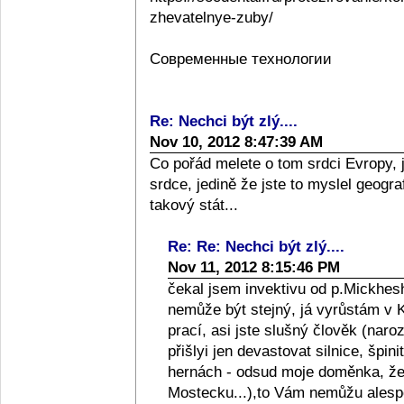
zhevatelnye-zuby/
Современные технологии
Re: Nechci být zlý....
Nov 10, 2012 8:47:39 AM
Co pořád melete o tom srdci Evropy, 
srdce, jedině že jste to myslel geograf
takový stát...
Re: Re: Nechci být zlý....
Nov 11, 2012 8:15:46 PM
čekal jsem invektivu od p.Mickhesh
nemůže být stejný, já vyrůstám v Kol
prací, asi jste slušný člověk (naro
přišlyi jen devastovat silnice, špini
hernách - odsud moje doměnka, že l
Mostecku...),to Vám nemůžu alespo