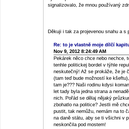
signalizovalo, že mnou používaný zdra
Děkuji i tak za projevenou snahu a 
Re: to je vlastně moje dílčí kapit
Nov 9, 2012 8:24:49 AM
Pekárek něco chce nebo nechce, to
tenhle politickej bordel v týhle repub
neskutečný! Až se prokáže, že je či
(tam teď bude možností ke kšeftu), 
tam je??? Naši rodinu kdysi komanči
let tady byla jedna strana a nenad
nich. Pořád se dělaj nějaký průzkum
zbohatlo na politice? Jestli mě ch
pustit, tak nemůžu, nemám na to 
na daně státu, aby se ti všichni v p
neskončila pod mostem!