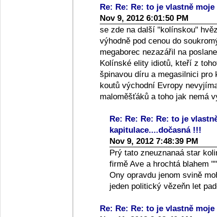
Re: Re: Re: to je vlastně moje 
Nov 9, 2012 6:01:50 PM
se zde na další "kolínskou" hvě
výhodně pod cenou do soukromýc
megaborec nezazářil na poslanec
Kolínské elity idiotů, kteří z toh
špinavou díru a megasilnici pro
koutů východní Evropy nevyjíma
maloměšťáků a toho jak nemá vy
Re: Re: Re: Re: to je vlastn
kapitulace....dočasná !!!
Nov 9, 2012 7:48:39 PM
Prý tato zneuznanaá star koli
firmě Ave a hrochtá blahem ""
Ony opravdu jenom svině moho
jeden politický vězeňn let p
Re: Re: Re: to je vlastně moje 