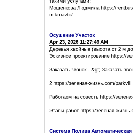
такими услугами:
Мощенкова Людмила https://rentbuss
mikroavto/
Осушение Участок
Apr 23, 2026 11:27:46 AM
Деревья хвойные (высота от 2 м до
Эскизное проектирование https://з
Заказать звонок --&gt; Заказать зво
2 https://зеленая-жизнь.com/parkvill
Работаем на совесть https://зелена
Этапы работ https://зеленая-жизнь.
Система Полива Автоматическая