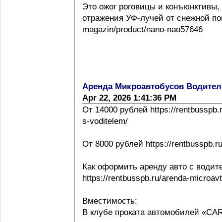
Это ожог роговицы и конъюнктивы,
отражения УФ-лучей от снежной повер
magazin/product/nano-nao57646
Аренда Микроавтобусов Водител
Apr 22, 2026 1:41:36 PM
От 14000 рублей https://rentbusspb.
s-voditelem/
От 8000 рублей https://rentbusspb.r
Как оформить аренду авто с водит
https://rentbusspb.ru/arenda-microa
Вместимость:
В клубе проката автомобилей «CA