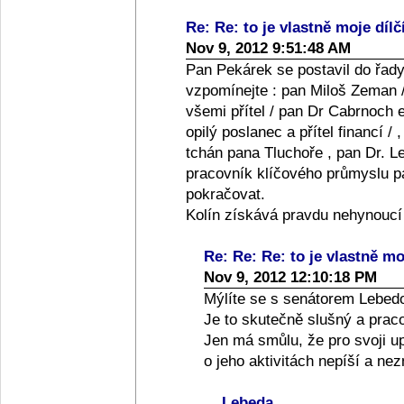
Re: Re: to je vlastně moje dílč
Nov 9, 2012 9:51:48 AM
Pan Pekárek se postavil do řady
vzpomínejte : pan Miloš Zeman /
všemi přítel / pan Dr Cabrnoch e
opilý poslanec a přítel financí /
tchán pana Tluchoře , pan Dr. Le
pracovník klíčového průmyslu pan
pokračovat.
Kolín získává pravdu nehynoucí
Re: Re: Re: to je vlastně moj
Nov 9, 2012 12:10:18 PM
Mýlíte se s senátorem Lebed
Je to skutečně slušný a praco
Jen má smůlu, že pro svoji up
o jeho aktivitách nepíší a ne
Lebeda