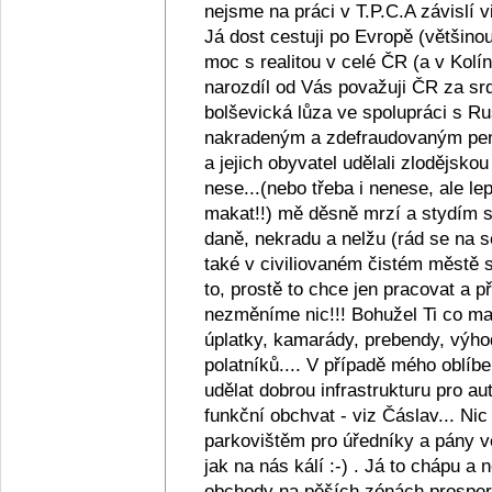
nejsme na práci v T.P.C.A závislí v
Já dost cestuji po Evropě (většino
moc s realitou v celé ČR (a v Kolín
narozdíl od Vás považuji ČR za srd
bolševická lůza ve spolupráci s R
nakradeným a zdefraudovaným pen
a jejich obyvatel udělali zlodějsko
nese...(nebo třeba i nenese, ale lep
makat!!) mě děsně mrzí a stydím se z
daně, nekradu a nelžu (rád se na s
také v civiliovaném čistém městě se
to, prostě to chce jen pracovat a
nezměníme nic!!! Bohužel Ti co maj
úplatky, kamarády, prebendy, výho
polatníků.... V případě mého oblíb
udělat dobrou infrastrukturu pro au
funkční obchvat - viz Čáslav... Ni
parkovištěm pro úředníky a pány ve
jak na nás kálí :-) . Já to chápu a
obchody na pěších zónách prosperu