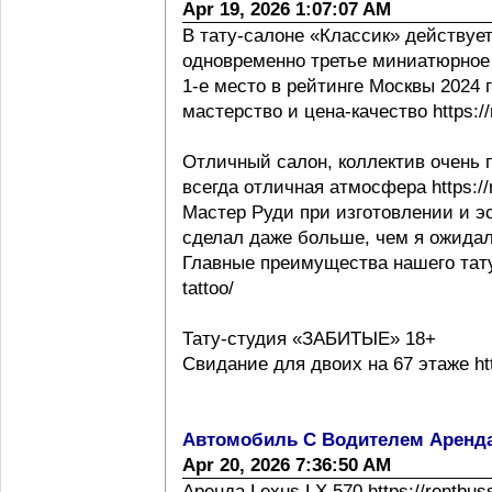
Apr 19, 2026 1:07:07 AM
В тату-салоне «Классик» действует
одновременно третье миниатюрное 
1-е место в рейтинге Москвы 2024 г h
мастерство и цена-качество https://m
Отличный салон, коллектив очень 
всегда отличная атмосфера https://m
Мастер Руди при изготовлении и эс
сделал даже больше, чем я ожидал
Главные преимущества нашего тату с
tattoo/
Тату-студия «ЗАБИТЫЕ» 18+
Свидание для двоих на 67 этаже http
Автомобиль С Водителем Аренд
Apr 20, 2026 7:36:50 AM
Аренда Lexus LX 570 https://rentbus