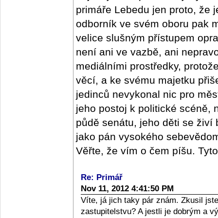
primáře Lebedu jen proto, že j
odborník ve svém oboru pak m
velice slušným přístupem oprav
není ani ve vazbě, ani nepra
mediálními prostředky, protož
věcí, a ke svému majetku přišel
jedinců nevykonal nic pro měs
jeho postoj k politické scéně,
půdě senátu, jeho děti se živí
jako pán vysokého sebevědomí,
Věřte, že vím o čem píšu. Tyt
Re: Primář
Nov 11, 2012 4:41:50 PM
Víte, já jich taky pár znám. Zkusil j
zastupitelstvu? A jestli je dobrým a 