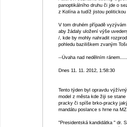
panoptikálního druhu či jde o se
z Kolína a tudíž jistou politickou
V tom druhém případě vyzývám 
aby žádaly uložení výše uveden
/, kde by mohly nahradit rozpro
pohledu baziliškem zvaným Tošov
--Úvaha nad nedělním ránem.....
Dnes 11. 11. 2012, 1:58:30
Tento týden byl opravdu výžívn
model z města kde žiji se stane
pracky či spíše brko-pracky jak
mandátu poslance s hrne na MZ 
"Presidentská kandidátka " dr. 