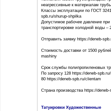
неагрессивные к материалам трубы ht
Классы эксплуатации по ГОСТ 32415-
spb.ru/shurup-shpilka
Допустимое рабочее давление при 
транспортировке холодной воды – 20
Отправить заявку https://deneb-spb.
Стоимость доставки от 1500 рублей h
mashiny
Срок службы полипропиленовых тр
По запросу 128 https://deneb-spb.ru
80 https://deneb-spb.ru/clientam
Страна производства https://deneb-sp
Татуировки Художественные