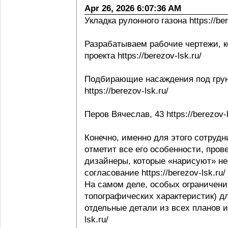
Apr 26, 2026 6:07:36 AM
Укладка рулонного газона https://ber
Разрабатываем рабочие чертежи, к
проекта https://berezov-lsk.ru/
Подбирающие насаждения под грунт
https://berezov-lsk.ru/
Перов Вячеслав, 43 https://berezov-l
Конечно, именно для этого сотрудни
отметит все его особенности, пров
дизайнеры, которые «нарисуют» не
согласование https://berezov-lsk.ru/
На самом деле, особых ограничени
топографических характеристик) д
отдельные детали из всех планов и 
lsk.ru/