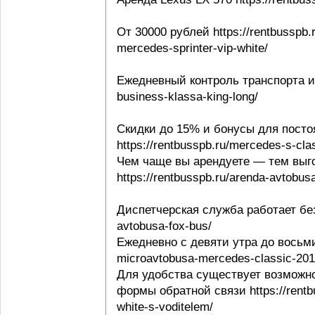
От 30000 рублей https://rentbusspb.
mercedes-sprinter-vip-white/
Ежедневный контроль транспорта и в
business-klassa-king-long/
Скидки до 15% и бонусы для посто
https://rentbusspb.ru/mercedes-s-cl
Чем чаще вы арендуете — тем выго
https://rentbusspb.ru/arenda-avtobusa
Диспетчерская служба работает без 
avtobusa-fox-bus/
Ежедневно с девяти утра до восьми 
microavtobusa-mercedes-classic-201
Для удобства существует возможно
формы обратной связи https://rentbu
white-s-voditelem/