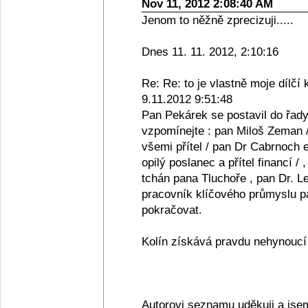
Nov 11, 2012 2:08:40 AM
Jenom to něžně zprecizuji.....
Dnes 11. 11. 2012, 2:10:16
Re: Re: to je vlastně moje dílčí 
9.11.2012 9:51:48
Pan Pekárek se postavil do řady
vzpomínejte : pan Miloš Zeman /
všemi přítel / pan Dr Cabrnoch e
opilý poslanec a přítel financí /
tchán pana Tluchoře , pan Dr. Le
pracovník klíčového průmyslu pan
pokračovat.
Kolín získává pravdu nehynoucí s
Autorovi seznamu uděkuji a jse