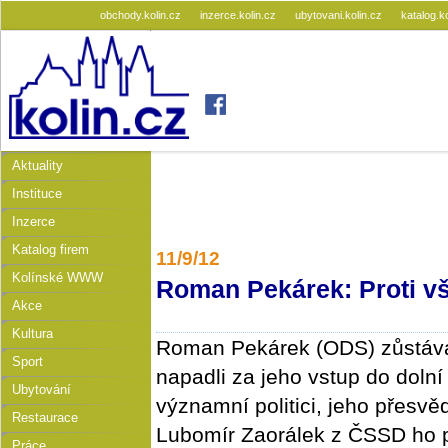
obchody.kolin.cz
inzerce.kolin.cz
ubytovani.kolin.cz
katalog.k
Aktuality
Instituce
Inzerce
Katalog firem
11/9/12
Kolínské WWW
Roman Pekárek: Proti v
Akce
Kultura
Roman Pekárek (ODS) zůstává
Sport
napadli za jeho vstup do doln
Ubytování
významní politici, jeho přesvěd
Restaurace
Lubomír Zaorálek z ČSSD ho p
Práce