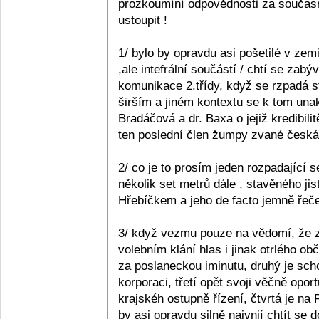
prozkoumíní odpovědnosti za současn
ustoupit !
1/ bylo by opravdu asi pošetilé v zemi
,ale intefrální součástí / chtí se zabý
komunikace 2.třídy, když se rzpadá s
širším a jiném kontextu se k tom unak
Bradáčová a dr. Baxa o jejiž kredibil
ten poslední člen žumpy zvané česká p
2/ co je to prosím jeden rozpadající se
několik set metrů dále , stavěného ji
Hřebíčkem a jeho de facto jemně řečen
3/ když vezmu pouze na vědomí, že z 
volebním klání hlas i jinak otrlého 
za poslaneckou iminutu, druhý je sc
korporaci, třetí opět svoji věčně opo
krajskéh ostupně řízení, čtvrtá je na
by asi opravdu silně naivnií chtít se 