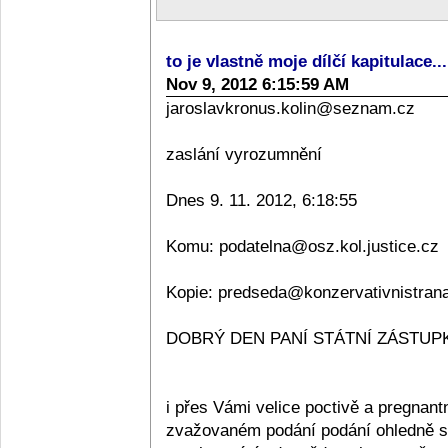
to je vlastně moje dílčí kapitulace..
Nov 9, 2012 6:15:59 AM
jaroslavkronus.kolin@seznam.cz
zaslání vyrozumnění
Dnes 9. 11. 2012, 6:18:55
Komu: podatelna@osz.kol.justice.cz
Kopie: predseda@konzervativnistran
DOBRÝ DEN PANÍ STÁTNÍ ZÁSTUPKY
i přes Vámi velice poctivě a pregnan
zvažovaném podání podání ohledně sta