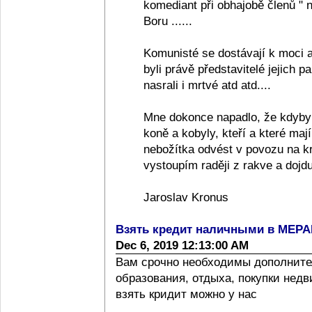
komediant při obhajobě členů "
Boru ......
Komunisté se dostávají k moci a
byli právě představitelé jejich pa
nasrali i mrtvé atd atd....
Mne dokonce napadlo, že kdyby
koně a kobyly, kteří a které ma
nebožítka odvést v povozu na k
vystoupím raději z rakve a dojdu
Jaroslav Kronus
Взять кредит наличными в МЕР
Dec 6, 2019 12:13:00 AM
Вам срочно необходимы дополните
образования, отдыха, покупки нед
взять кридит можно у нас