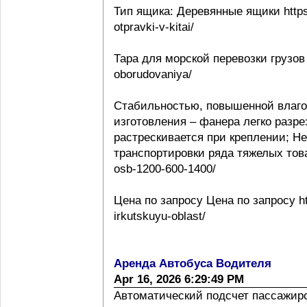
Тип ящика: Деревянные ящики https:
otpravki-v-kitai/
Тара для морской перевозки грузов 
oborudovaniya/
Стабильностью, повышенной влаго
изготовления – фанера легко разре
растрескивается при креплении; Н
транспортировки ряда тяжелых товаро
osb-1200-600-1400/
Цена по запросу Цена по запросу htt
irkutskuyu-oblast/
Аренда Автобуса Водителя
Apr 16, 2026 6:29:49 PM
Автоматический подсчет пассажиропо