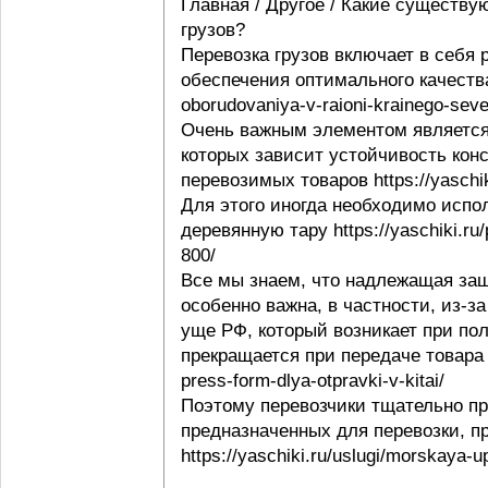
Главная / Другое / Какие существу
грузов?
Перевозка грузов включает в себя
обеспечения оптимального качества 
oborudovaniya-v-raioni-krainego-seve
Очень важным элементом является 
которых зависит устойчивость конс
перевозимых товаров https://yaschi
Для этого иногда необходимо испо
деревянную тару https://yaschiki.ru
800/
Все мы знаем, что надлежащая защ
особенно важна, в частности, из-з
уще РФ, который возникает при пол
прекращается при передаче товара п
press-form-dlya-otpravki-v-kitai/
Поэтому перевозчики тщательно пр
предназначенных для перевозки, п
https://yaschiki.ru/uslugi/morskaya-