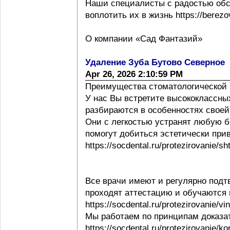
Наши специалисты с радостью обс
воплотить их в жизнь https://berezov
О компании «Сад Фантазий»
Удаление Зуба Бутово Северное
Apr 26, 2026 2:10:59 PM
Преимущества стоматологической 
У нас Вы встретите высококлассны
разбираются в особенностях своей ра
Они с легкостью устранят любую б
помогут добиться эстетически при
https://socdental.ru/protezirovanie/sh
Все врачи имеют и регулярно под
проходят аттестацию и обучаются
https://socdental.ru/protezirovanie/v
Мы работаем по принципам доказ
https://socdental.ru/protezirovanie/ko