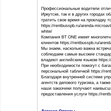
Профессиональные водители отлич
Иркутске, так и в других городах 
тратить свое время на прокладку т
https://rentbusspb.ru/arenda-microav
white/
Компания BT ONE имеет многолетн
клиентов https://rentbusspb.ru/aren
Мы знаем, насколько важна встреча
соблюдаем самые высокие стандар
владеют английским языком https://r
При необходимости помогут с багаж
персональной табличкой https://rentb
Благодаря внутренней системе упр
агентств делового туризма, а такж
наши заказчики получают наивысши
предоставления услуги https://rentb