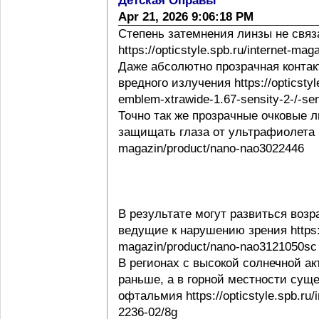
Детская Оправы
Apr 21, 2026 9:06:18 PM
Степень затемнения линзы не свя
https://opticstyle.spb.ru/internet-ma
Даже абсолютно прозрачная контак
вредного излучения https://opticstyl
emblem-xtrawide-1.67-sensity-2-/-sen
Точно так же прозрачные очковые
защищать глаза от ультрафиолета http
magazin/product/nano-nao3022446
В результате могут развиться воз
ведущие к нарушению зрения https://o
magazin/product/nano-nao3121050sc
В регионах с высокой солнечной а
раньше, а в горной местности сущ
офтальмия https://opticstyle.spb.ru/
2236-02/8g