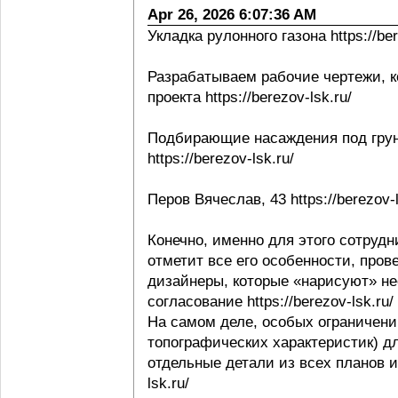
Apr 26, 2026 6:07:36 AM
Укладка рулонного газона https://ber
Разрабатываем рабочие чертежи, к
проекта https://berezov-lsk.ru/
Подбирающие насаждения под грунт
https://berezov-lsk.ru/
Перов Вячеслав, 43 https://berezov-l
Конечно, именно для этого сотрудни
отметит все его особенности, пров
дизайнеры, которые «нарисуют» не
согласование https://berezov-lsk.ru/
На самом деле, особых ограничени
топографических характеристик) д
отдельные детали из всех планов и 
lsk.ru/