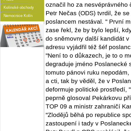
označil ho za nesvéprávného 
Kolínské obchody
Petr Nečas (ODS) tvrdil, že se
Nemocnice Kolín
poslancem nestával. " První 
zase řekl, že by bylo lepší, 
do sněmovny další kandidát v 
adresu vyjádřil též šéf posla
"Není to o důkazech, je to o mo
degraduje jméno Poslanecké s
tomuto pánovi ruku nepodám, 
a cti, tak by věděl, že v Pos
deformuje politické prostředí,
peprně glosoval Pekárkovu př
TOP 09 a ministr zahraničí Ka
"Zlodějů běhá po republice sp
zastoupení i tady v Poslanec