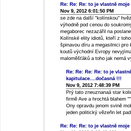
Re: Re: Re: to je vlastně moje 
Nov 9, 2012 6:01:50 PM
se zde na další "kolínskou" hvě
výhodně pod cenou do soukromýc
megaborec nezazářil na poslanec
Kolínské elity idiotů, kteří z toh
špinavou díru a megasilnici pro
koutů východní Evropy nevyjíma
maloměšťáků a toho jak nemá vy
Re: Re: Re: Re: to je vlastn
kapitulace....dočasná !!!
Nov 9, 2012 7:48:39 PM
Prý tato zneuznanaá star koli
firmě Ave a hrochtá blahem ""
Ony opravdu jenom svině moho
jeden politický vězeňn let p
Re: Re: Re: to je vlastně moje 