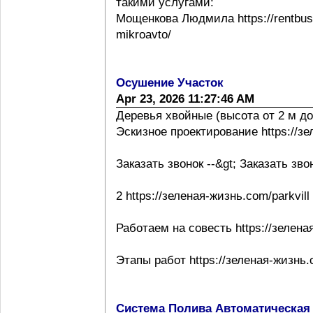
такими услугами:
Мощенкова Людмила https://rentbuss
mikroavto/
Осушение Участок
Apr 23, 2026 11:27:46 AM
Деревья хвойные (высота от 2 м до
Эскизное проектирование https://з
Заказать звонок --&gt; Заказать зво
2 https://зеленая-жизнь.com/parkvill
Работаем на совесть https://зелена
Этапы работ https://зеленая-жизнь.
Система Полива Автоматическая