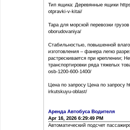
Тип ящика: Деревянные ящики https:
otpravki-v-kitai/
Тара для морской перевозки грузов 
oborudovaniya/
Стабильностью, повышенной влаго
изготовления – фанера легко разре
растрескивается при креплении; Н
транспортировки ряда тяжелых товаро
osb-1200-600-1400/
Цена по запросу Цена по запросу htt
irkutskuyu-oblast/
Аренда Автобуса Водителя
Apr 16, 2026 6:29:49 PM
Автоматический подсчет пассажиропо