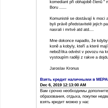
komediant při obhajobě členů "
Boru ......
Komunisté se dostávají k moci a
byli právě představitelé jejich pa
nasrali i mrtvé atd atd....
Mne dokonce napadlo, že kdyby
koně a kobyly, kteří a které ma
nebožítka odvést v povozu na k
vystoupím raději z rakve a dojdu
Jaroslav Kronus
Взять кредит наличными в МЕР
Dec 6, 2019 12:13:00 AM
Вам срочно необходимы дополните
образования, отдыха, покупки нед
взять кридит можно у нас