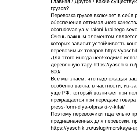
Главная / Другое / Какие существу
грузов?
Перевозка грузов включает в себя
обеспечения оптимального качества 
oborudovaniya-v-raioni-krainego-seve
Очень важным элементом является 
которых зависит устойчивость конс
перевозимых товаров https://yaschi
Для этого иногда необходимо испо
деревянную тару https://yaschiki.ru
800/
Все мы знаем, что надлежащая защ
особенно важна, в частности, из-з
уще РФ, который возникает при пол
прекращается при передаче товара п
press-form-dlya-otpravki-v-kitai/
Поэтому перевозчики тщательно пр
предназначенных для перевозки, п
https://yaschiki.ru/uslugi/morskaya-