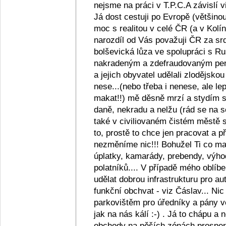
nejsme na práci v T.P.C.A závislí v
Já dost cestuji po Evropě (většino
moc s realitou v celé ČR (a v Kolín
narozdíl od Vás považuji ČR za srd
bolševická lůza ve spolupráci s R
nakradeným a zdefraudovaným pen
a jejich obyvatel udělali zlodějsko
nese...(nebo třeba i nenese, ale lep
makat!!) mě děsně mrzí a stydím se z
daně, nekradu a nelžu (rád se na s
také v civiliovaném čistém městě se
to, prostě to chce jen pracovat a
nezměníme nic!!! Bohužel Ti co maj
úplatky, kamarády, prebendy, výho
polatníků.... V případě mého oblíb
udělat dobrou infrastrukturu pro au
funkční obchvat - viz Čáslav... Ni
parkovištěm pro úředníky a pány ve
jak na nás kálí :-) . Já to chápu a
obchody na pěších zónách prosperu