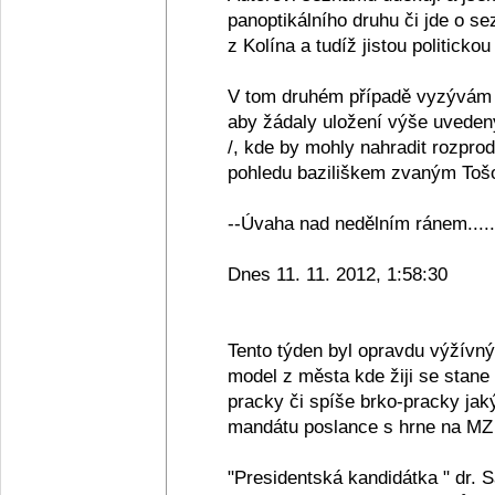
panoptikálního druhu či jde o se
z Kolína a tudíž jistou politickou
V tom druhém případě vyzývám 
aby žádaly uložení výše uveden
/, kde by mohly nahradit rozpro
pohledu baziliškem zvaným Tošov
--Úvaha nad nedělním ránem.....
Dnes 11. 11. 2012, 1:58:30
Tento týden byl opravdu výžívn
model z města kde žiji se stane
pracky či spíše brko-pracky jak
mandátu poslance s hrne na MZ 
"Presidentská kandidátka " dr. 