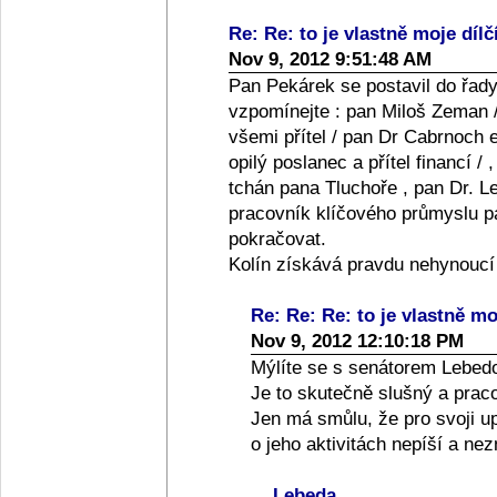
Re: Re: to je vlastně moje dílč
Nov 9, 2012 9:51:48 AM
Pan Pekárek se postavil do řady
vzpomínejte : pan Miloš Zeman /
všemi přítel / pan Dr Cabrnoch e
opilý poslanec a přítel financí /
tchán pana Tluchoře , pan Dr. Le
pracovník klíčového průmyslu pan
pokračovat.
Kolín získává pravdu nehynoucí
Re: Re: Re: to je vlastně moj
Nov 9, 2012 12:10:18 PM
Mýlíte se s senátorem Lebed
Je to skutečně slušný a praco
Jen má smůlu, že pro svoji up
o jeho aktivitách nepíší a ne
Lebeda