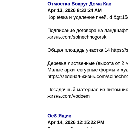
Отмостка Вокруг Дома Как
Apr 13, 2026 8:32:24 AM
Корчёвка и удаление пней, d &gt;15с
Подписание договора на ландшафтно
жизнь.com/solnechnogorsk
Общая площадь участка 14 https://
Деревья лиственные (высота от 2 м
Малые архитектурные формы и ху
https://зеленая-жизнь.com/solnechn
Посадочный материал из питомнико
жизнь.com/vodoem
Осб Ящик
Apr 14, 2026 12:15:22 PM