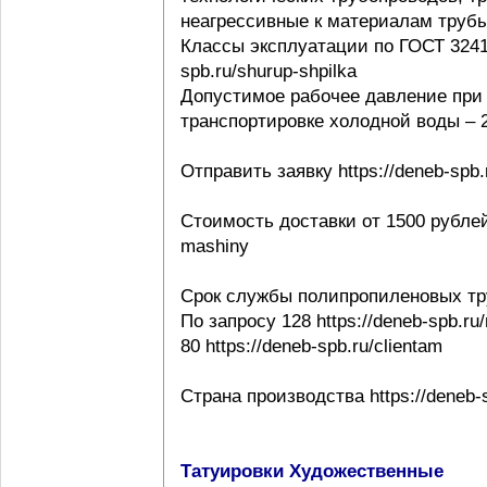
неагрессивные к материалам трубы ht
Классы эксплуатации по ГОСТ 32415-
spb.ru/shurup-shpilka
Допустимое рабочее давление при 
транспортировке холодной воды – 20
Отправить заявку https://deneb-spb.
Стоимость доставки от 1500 рублей h
mashiny
Срок службы полипропиленовых тр
По запросу 128 https://deneb-spb.ru
80 https://deneb-spb.ru/clientam
Страна производства https://deneb-sp
Татуировки Художественные