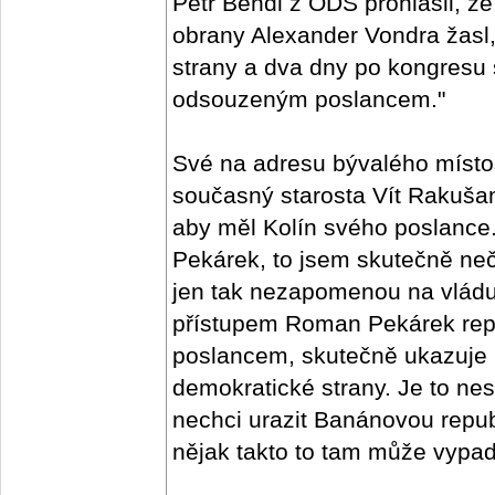
Petr Bendl z ODS prohlásil, že
obrany Alexander Vondra žasl,
strany a dva dny po kongresu
odsouzeným poslancem."
Své na adresu bývalého místo
současný starosta Vít Rakušan
aby měl Kolín svého poslanc
Pekárek, to jsem skutečně neč
jen tak nezapomenou na vlád
přístupem Roman Pekárek repre
poslancem, skutečně ukazuje 
demokratické strany. Je to nes
nechci urazit Banánovou republ
nějak takto to tam může vypada