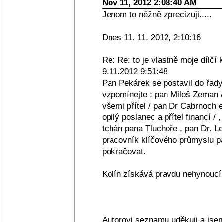
Nov 11, 2012 2:08:40 AM
Jenom to něžně zprecizuji.....
Dnes 11. 11. 2012, 2:10:16
Re: Re: to je vlastně moje dílčí 
9.11.2012 9:51:48
Pan Pekárek se postavil do řady
vzpomínejte : pan Miloš Zeman /
všemi přítel / pan Dr Cabrnoch e
opilý poslanec a přítel financí /
tchán pana Tluchoře , pan Dr. Le
pracovník klíčového průmyslu pan
pokračovat.
Kolín získává pravdu nehynoucí s
Autorovi seznamu uděkuji a jse