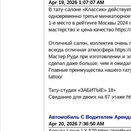
Apr 19, 2026 1:07:07 AM
В тату-салоне «Классик» действует
одновременно третье миниатюрное 
1-е место в рейтинге Москвы 2024 г h
мастерство и цена-качество https://m
Отличный салон, коллектив очень 
всегда отличная атмосфера https://m
Мастер Руди при изготовлении и эс
сделал даже больше, чем я ожидал
Главные преимущества нашего тату с
tattoo/
Тату-студия «ЗАБИТЫЕ» 18+
Свидание для двоих на 67 этаже http
Автомобиль С Водителем Аренд
Apr 20, 2026 7:36:50 AM
Аренда Lexus LX 570 https://rentbus