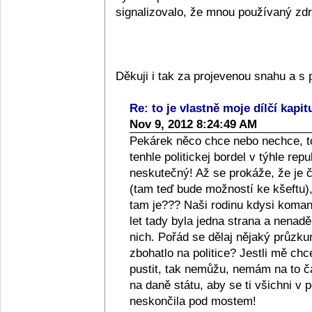
signalizovalo, že mnou používaný zdra
Děkuji i tak za projevenou snahu a 
Re: to je vlastně moje dílčí kapit
Nov 9, 2012 8:24:49 AM
Pekárek něco chce nebo nechce, to
tenhle politickej bordel v týhle repub
neskutečný! Až se prokáže, že je či
(tam teď bude možností ke kšeftu), 
tam je??? Naši rodinu kdysi komanči
let tady byla jedna strana a nenad
nich. Pořád se dělaj nějaký průzkum
zbohatlo na politice? Jestli mě ch
pustit, tak nemůžu, nemám na to 
na daně státu, aby se ti všichni v p
neskončila pod mostem!