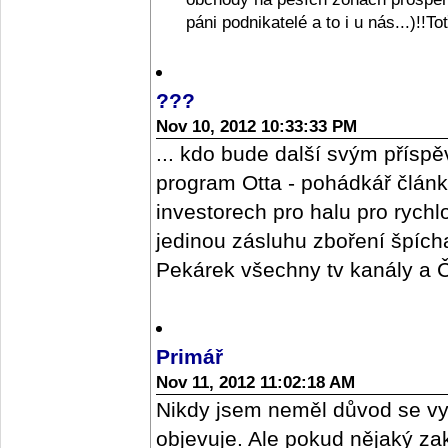
páni podnikatelé a to i u nás...)!!T
???
Nov 10, 2012 10:33:33 PM
... kdo bude další svým příspě
program Otta - pohádkář člán
investorech pro halu pro rych
jedinou zásluhu zboření špícharu
Pekárek všechny tv kanály a ČR
Primář
Nov 11, 2012 11:02:18 AM
Nikdy jsem neměl důvod se vy
objevuje. Ale pokud nějaký z