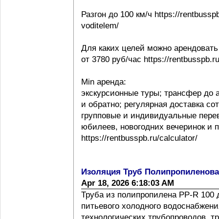
Разгон до 100 км/ч https://rentbussp
voditelem/
Для каких целей можно арендовать
от 3780 руб/час https://rentbusspb.r
Min аренда:
экскурсионные туры; трансфер до 
и обратно; регулярная доставка со
групповые и индивидуальные перев
юбилеев, новогодних вечеринок и 
https://rentbusspb.ru/calculator/
Изоляция Труб Полипропиленов
Apr 18, 2026 6:18:03 AM
Труба из полипропилена PP-R 100 
питьевого холодного водоснабжения
технологических трубопроводов, т