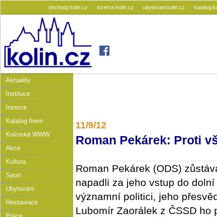
obchody.kolin.cz
inzerce.kolin.cz
ubytovani.kolin.cz
katalog.k
Aktuality
Instituce
Inzerce
Katalog firem
11/9/12
Kolínské WWW
Roman Pekárek: Proti v
Akce
Kultura
Roman Pekárek (ODS) zůstává
Sport
napadli za jeho vstup do doln
Ubytování
významní politici, jeho přesvěd
Restaurace
Lubomír Zaorálek z ČSSD ho p
Práce