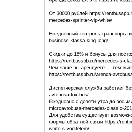
От 30000 рублей https://rentbusspb.
mercedes-sprinter-vip-white/
Ежедневный контроль транспорта и в
business-klassa-king-long/
Скидки до 15% и бонусы для посто
https://rentbusspb.ru/mercedes-s-cl
Чем чаще вы арендуете — тем выго
https://rentbusspb.ru/arenda-avtobusa
Диспетчерская служба работает без 
avtobusa-fox-bus/
Ежедневно с девяти утра до восьми 
microavtobusa-mercedes-classic-201
Для удобства существует возможно
формы обратной связи https://rentbu
white-s-voditelem/