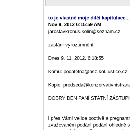
to je vlastně moje dílčí kapitulace..
Nov 9, 2012 6:15:59 AM
jaroslavkronus.kolin@seznam.cz
zaslání vyrozumnění
Dnes 9. 11. 2012, 6:18:55
Komu: podatelna@osz.kol.justice.cz
Kopie: predseda@konzervativnistran
DOBRÝ DEN PANÍ STÁTNÍ ZÁSTUPKY
i přes Vámi velice poctivě a pregnan
zvažovaném podání podání ohledně sta