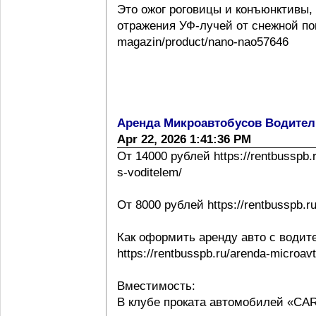
Это ожог роговицы и конъюнктивы,
отражения УФ-лучей от снежной повер
magazin/product/nano-nao57646
Аренда Микроавтобусов Водител
Apr 22, 2026 1:41:36 PM
От 14000 рублей https://rentbusspb.
s-voditelem/
От 8000 рублей https://rentbusspb.r
Как оформить аренду авто с водит
https://rentbusspb.ru/arenda-microa
Вместимость:
В клубе проката автомобилей «CA