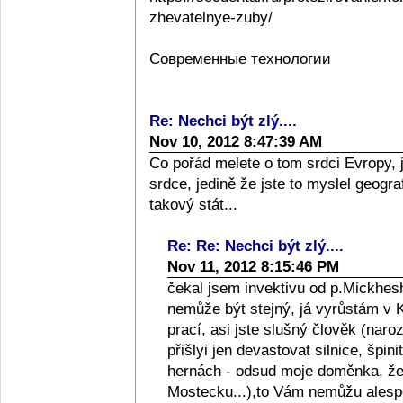
zhevatelnye-zuby/
Современные технологии
Re: Nechci být zlý....
Nov 10, 2012 8:47:39 AM
Co pořád melete o tom srdci Evropy, 
srdce, jedině že jste to myslel geograf
takový stát...
Re: Re: Nechci být zlý....
Nov 11, 2012 8:15:46 PM
čekal jsem invektivu od p.Mickhesh
nemůže být stejný, já vyrůstám v Kol
prací, asi jste slušný člověk (naro
přišlyi jen devastovat silnice, špini
hernách - odsud moje doměnka, že l
Mostecku...),to Vám nemůžu alespo