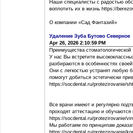
Наши специалисты с радостью обс
воплотить их в жизнь https://berezov
О компании «Сад Фантазий»
Удаление Зуба Бутово Северное
Apr 26, 2026 2:10:59 PM
Преимущества стоматологической 
У нас Вы встретите высококлассны
разбираются в особенностях своей ра
Они с легкостью устранят любую б
помогут добиться эстетически при
https://socdental.ru/protezirovanie/sh
Все врачи имеют и регулярно под
проходят аттестацию и обучаются
https://socdental.ru/protezirovanie/v
Мы работаем по принципам доказ
https://socdental.ru/protezirovanie/ko