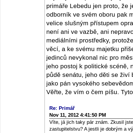
primáře Lebedu jen proto, že j
odborník ve svém oboru pak m
velice slušným přístupem oprav
není ani ve vazbě, ani nepra
mediálními prostředky, protož
věcí, a ke svému majetku přišel
jedinců nevykonal nic pro měs
jeho postoj k politické scéně,
půdě senátu, jeho děti se živí
jako pán vysokého sebevědomí,
Věřte, že vím o čem píšu. Tyt
Re: Primář
Nov 11, 2012 4:41:50 PM
Víte, já jich taky pár znám. Zkusil j
zastupitelstvu? A jestli je dobrým a 