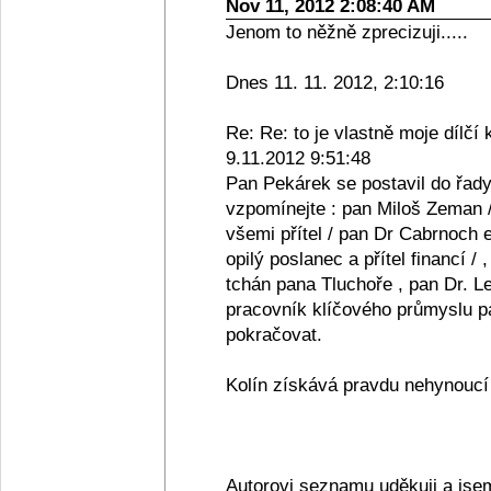
Nov 11, 2012 2:08:40 AM
Jenom to něžně zprecizuji.....
Dnes 11. 11. 2012, 2:10:16
Re: Re: to je vlastně moje dílčí 
9.11.2012 9:51:48
Pan Pekárek se postavil do řady
vzpomínejte : pan Miloš Zeman /
všemi přítel / pan Dr Cabrnoch e
opilý poslanec a přítel financí /
tchán pana Tluchoře , pan Dr. Le
pracovník klíčového průmyslu pan
pokračovat.
Kolín získává pravdu nehynoucí s
Autorovi seznamu uděkuji a jse