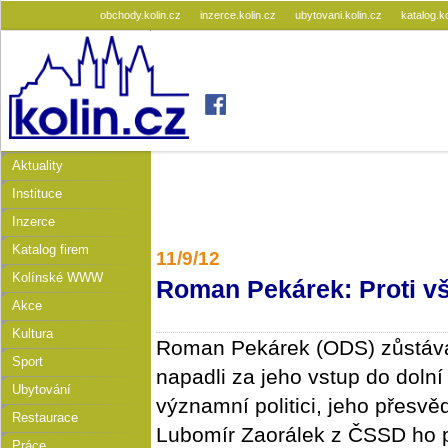
obchody.kolin.cz
inzerce.kolin.cz
ubytovani.kolin.cz
katalog.k
Aktuality
Instituce
Inzerce
Katalog firem
11/9/12
Kolínské WWW
Roman Pekárek: Proti v
Akce
Kultura
Roman Pekárek (ODS) zůstává
Sport
napadli za jeho vstup do doln
Ubytování
významní politici, jeho přesvěd
Restaurace
Lubomír Zaorálek z ČSSD ho p
Práce