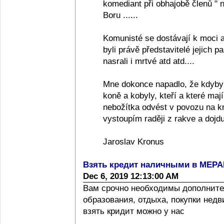
komediant při obhajobě členů "
Boru ......
Komunisté se dostávají k moci a
byli právě představitelé jejich pa
nasrali i mrtvé atd atd....
Mne dokonce napadlo, že kdyby
koně a kobyly, kteří a které ma
nebožítka odvést v povozu na k
vystoupím raději z rakve a dojdu
Jaroslav Kronus
Взять кредит наличными в МЕР
Dec 6, 2019 12:13:00 AM
Вам срочно необходимы дополните
образования, отдыха, покупки нед
взять кридит можно у нас