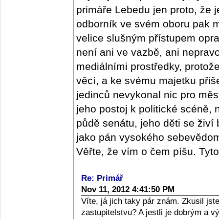
primáře Lebedu jen proto, že j
odborník ve svém oboru pak m
velice slušným přístupem oprav
není ani ve vazbě, ani nepra
mediálními prostředky, protož
věcí, a ke svému majetku přišel
jedinců nevykonal nic pro měs
jeho postoj k politické scéně,
půdě senátu, jeho děti se živí
jako pán vysokého sebevědomí,
Věřte, že vím o čem píšu. Tyt
Re: Primář
Nov 11, 2012 4:41:50 PM
Víte, já jich taky pár znám. Zkusil j
zastupitelstvu? A jestli je dobrým a 