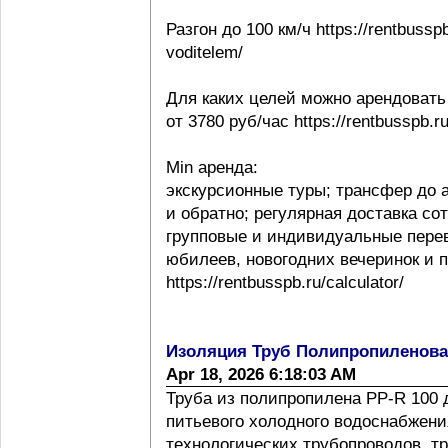
Разгон до 100 км/ч https://rentbussp
voditelem/
Для каких целей можно арендовать
от 3780 руб/час https://rentbusspb.r
Min аренда:
экскурсионные туры; трансфер до 
и обратно; регулярная доставка со
групповые и индивидуальные перев
юбилеев, новогодних вечеринок и 
https://rentbusspb.ru/calculator/
Изоляция Труб Полипропиленов
Apr 18, 2026 6:18:03 AM
Труба из полипропилена PP-R 100 
питьевого холодного водоснабжения
технологических трубопроводов, т