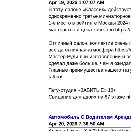
Apr 19, 2026 1:07:07 AM
В тату-салоне «Классик» действует
одновременно третье миниатюрное 
1-е место в рейтинге Москвы 2024 г h
мастерство и цена-качество https://m
Отличный салон, коллектив очень 
всегда отличная атмосфера https://m
Мастер Руди при изготовлении и эс
сделал даже больше, чем я ожидал
Главные преимущества нашего тату с
tattoo/
Тату-студия «ЗАБИТЫЕ» 18+
Свидание для двоих на 67 этаже http
Автомобиль С Водителем Аренд
Apr 20, 2026 7:36:50 AM
Аренда Lexus LX 570 https://rentbus