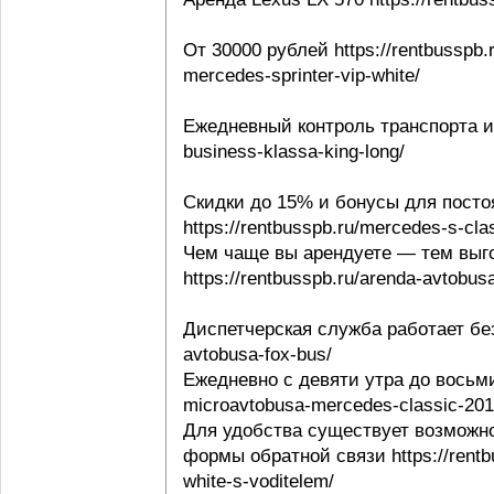
От 30000 рублей https://rentbusspb.
mercedes-sprinter-vip-white/
Ежедневный контроль транспорта и в
business-klassa-king-long/
Скидки до 15% и бонусы для посто
https://rentbusspb.ru/mercedes-s-cl
Чем чаще вы арендуете — тем выго
https://rentbusspb.ru/arenda-avtobusa
Диспетчерская служба работает без 
avtobusa-fox-bus/
Ежедневно с девяти утра до восьми 
microavtobusa-mercedes-classic-201
Для удобства существует возможно
формы обратной связи https://rentbu
white-s-voditelem/