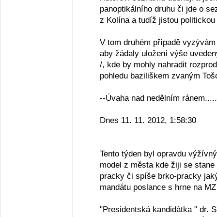
panoptikálního druhu či jde o se
z Kolína a tudíž jistou politickou
V tom druhém případě vyzývám 
aby žádaly uložení výše uveden
/, kde by mohly nahradit rozpro
pohledu baziliškem zvaným Tošov
--Úvaha nad nedělním ránem.....
Dnes 11. 11. 2012, 1:58:30
Tento týden byl opravdu výžívn
model z města kde žiji se stane
pracky či spíše brko-pracky jak
mandátu poslance s hrne na MZ 
"Presidentská kandidátka " dr. 