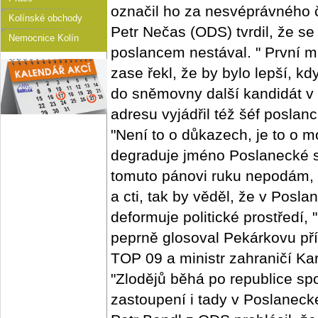
označil ho za nesvéprávného 
Kolínské obchody
Petr Nečas (ODS) tvrdil, že se
Nemocnice Kolín
poslancem nestával. " První 
zase řekl, že by bylo lepší, 
do sněmovny další kandidát v 
adresu vyjádřil též šéf posla
"Není to o důkazech, je to o mo
degraduje jméno Poslanecké s
tomuto pánovi ruku nepodám, 
a cti, tak by věděl, že v Pos
deformuje politické prostředí,
peprně glosoval Pekárkovu př
TOP 09 a ministr zahraničí Ka
"Zlodějů běhá po republice sp
zastoupení i tady v Poslanec