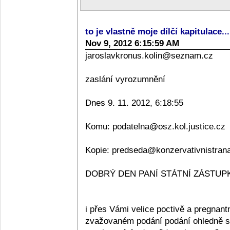
to je vlastně moje dílčí kapitulace..
Nov 9, 2012 6:15:59 AM
jaroslavkronus.kolin@seznam.cz
zaslání vyrozumnění
Dnes 9. 11. 2012, 6:18:55
Komu: podatelna@osz.kol.justice.cz
Kopie: predseda@konzervativnistran
DOBRÝ DEN PANÍ STÁTNÍ ZÁSTUPKY
i přes Vámi velice poctivě a pregnan
zvažovaném podání podání ohledně sta