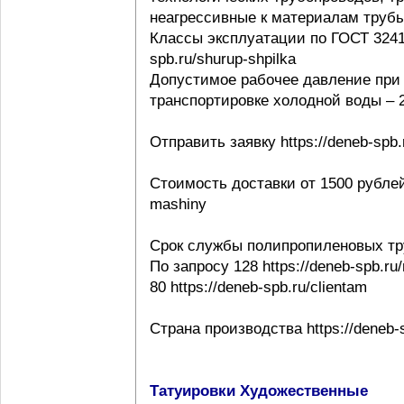
неагрессивные к материалам трубы ht
Классы эксплуатации по ГОСТ 32415-
spb.ru/shurup-shpilka
Допустимое рабочее давление при 
транспортировке холодной воды – 20
Отправить заявку https://deneb-spb.
Стоимость доставки от 1500 рублей h
mashiny
Срок службы полипропиленовых тр
По запросу 128 https://deneb-spb.ru
80 https://deneb-spb.ru/clientam
Страна производства https://deneb-sp
Татуировки Художественные