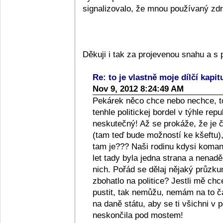
signalizovalo, že mnou používaný zdra
Děkuji i tak za projevenou snahu a 
Re: to je vlastně moje dílčí kapit
Nov 9, 2012 8:24:49 AM
Pekárek něco chce nebo nechce, to
tenhle politickej bordel v týhle repub
neskutečný! Až se prokáže, že je či
(tam teď bude možností ke kšeftu), 
tam je??? Naši rodinu kdysi komanči
let tady byla jedna strana a nenad
nich. Pořád se dělaj nějaký průzkum
zbohatlo na politice? Jestli mě ch
pustit, tak nemůžu, nemám na to 
na daně státu, aby se ti všichni v p
neskončila pod mostem!