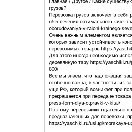
Главная / Другое / Какие существу
грузов?
Перевозка грузов включает в себя
обеспечения оптимального качества 
oborudovaniya-v-raioni-krainego-seve
Очень важным элементом является 
которых зависит устойчивость конс
перевозимых товаров https://yaschi
Для этого иногда необходимо испо
деревянную тару https://yaschiki.ru
800/
Все мы знаем, что надлежащая защ
особенно важна, в частности, из-з
уще РФ, который возникает при пол
прекращается при передаче товара п
press-form-dlya-otpravki-v-kitai/
Поэтому перевозчики тщательно пр
предназначенных для перевозки, п
https://yaschiki.ru/uslugi/morskaya-