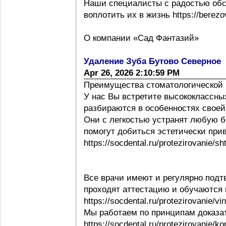
Наши специалисты с радостью обс
воплотить их в жизнь https://berezov
О компании «Сад Фантазий»
Удаление Зуба Бутово Северное
Apr 26, 2026 2:10:59 PM
Преимущества стоматологической 
У нас Вы встретите высококлассны
разбираются в особенностях своей ра
Они с легкостью устранят любую б
помогут добиться эстетически при
https://socdental.ru/protezirovanie/sh
Все врачи имеют и регулярно под
проходят аттестацию и обучаются
https://socdental.ru/protezirovanie/v
Мы работаем по принципам доказ
https://socdental.ru/protezirovanie/ko