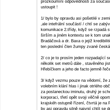
prozkoumíní odpovědnosti za současn
ustoupit !
1/ bylo by opravdu asi pošetilé v zemi
,ale intefrální součástí / chtí se zabý
komunikace 2.třídy, když se rzpadá s
širším a jiném kontextu se k tom unak
Bradáčová a dr. Baxa o jejiž kredibil
ten poslední člen žumpy zvané česká p
2/ co je to prosím jeden rozpadající se
několik set metrů dále , stavěného ji
Hřebíčkem a jeho de facto jemně řečen
3/ když vezmu pouze na vědomí, že z 
volebním klání hlas i jinak otrlého 
za poslaneckou iminutu, druhý je sc
korporaci, třetí opět svoji věčně opo
krajskéh ostupně řízení, čtvrtá je na
by asi opravdu silně naivnií chtít se 