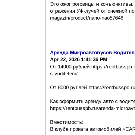
Это ожог роговицы и конъюнктивы,
отражения УФ-лучей от снежной повер
magazin/product/nano-nao57646
Аренда Микроавтобусов Водител
Apr 22, 2026 1:41:36 PM
От 14000 рублей https://rentbusspb.
s-voditelem/
От 8000 рублей https://rentbusspb.r
Как оформить аренду авто с водит
https://rentbusspb.ru/arenda-microa
Вместимость:
В клубе проката автомобилей «CA