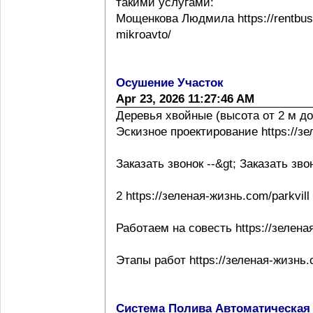
такими услугами:
Мощенкова Людмила https://rentbuss
mikroavto/
Осушение Участок
Apr 23, 2026 11:27:46 AM
Деревья хвойные (высота от 2 м до
Эскизное проектирование https://з
Заказать звонок --&gt; Заказать зво
2 https://зеленая-жизнь.com/parkvill
Работаем на совесть https://зелена
Этапы работ https://зеленая-жизнь.
Система Полива Автоматическая