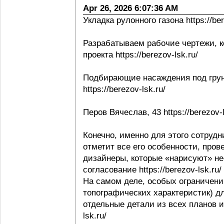
Apr 26, 2026 6:07:36 AM
Укладка рулонного газона https://ber
Разрабатываем рабочие чертежи, к
проекта https://berezov-lsk.ru/
Подбирающие насаждения под грунт
https://berezov-lsk.ru/
Перов Вячеслав, 43 https://berezov-l
Конечно, именно для этого сотрудни
отметит все его особенности, пров
дизайнеры, которые «нарисуют» не
согласование https://berezov-lsk.ru/
На самом деле, особых ограничени
топографических характеристик) д
отдельные детали из всех планов и 
lsk.ru/