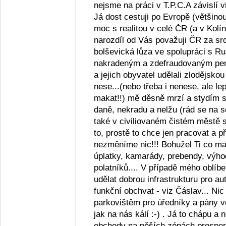
nejsme na práci v T.P.C.A závislí v
Já dost cestuji po Evropě (většino
moc s realitou v celé ČR (a v Kolín
narozdíl od Vás považuji ČR za srd
bolševická lůza ve spolupráci s R
nakradeným a zdefraudovaným pen
a jejich obyvatel udělali zlodějsko
nese...(nebo třeba i nenese, ale lep
makat!!) mě děsně mrzí a stydím se z
daně, nekradu a nelžu (rád se na s
také v civiliovaném čistém městě se
to, prostě to chce jen pracovat a
nezměníme nic!!! Bohužel Ti co maj
úplatky, kamarády, prebendy, výho
polatníků.... V případě mého oblíb
udělat dobrou infrastrukturu pro au
funkční obchvat - viz Čáslav... Ni
parkovištěm pro úředníky a pány ve
jak na nás kálí :-) . Já to chápu a
obchody na pěších zónách prosperu