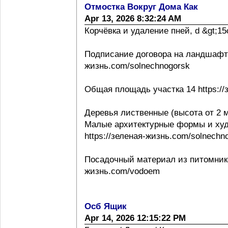
Отмостка Вокруг Дома Как
Apr 13, 2026 8:32:24 AM
Корчёвка и удаление пней, d &gt;15с
Подписание договора на ландшафтно
жизнь.com/solnechnogorsk
Общая площадь участка 14 https://
Деревья лиственные (высота от 2 м
Малые архитектурные формы и ху
https://зеленая-жизнь.com/solnechn
Посадочный материал из питомнико
жизнь.com/vodoem
Осб Ящик
Apr 14, 2026 12:15:22 PM