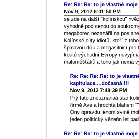
Re: Re: Re: to je vlastně moje 
Nov 9, 2012 6:01:50 PM
se zde na další "kolínskou" hvě
výhodně pod cenou do soukromýc
megaborec nezazářil na poslanec
Kolínské elity idiotů, kteří z toh
špinavou díru a megasilnici pro
koutů východní Evropy nevyjíma
maloměšťáků a toho jak nemá vy
Re: Re: Re: Re: to je vlastn
kapitulace....dočasná !!!
Nov 9, 2012 7:48:39 PM
Prý tato zneuznanaá star koli
firmě Ave a hrochtá blahem ""
Ony opravdu jenom svině moho
jeden politický vězeňn let p
Re: Re: Re: to je vlastně moje 