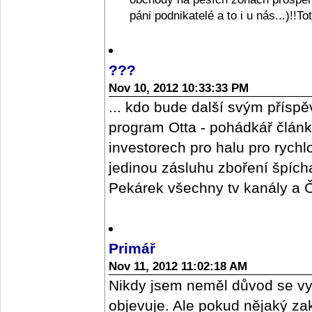
páni podnikatelé a to i u nás...)!!T
???
Nov 10, 2012 10:33:33 PM
... kdo bude další svým příspě
program Otta - pohádkář člán
investorech pro halu pro rych
jedinou zásluhu zboření špícharu
Pekárek všechny tv kanály a ČR
Primář
Nov 11, 2012 11:02:18 AM
Nikdy jsem neměl důvod se vy
objevuje. Ale pokud nějaký z