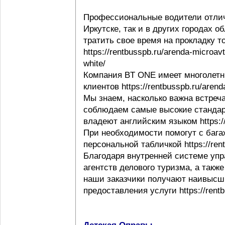
Профессиональные водители отлич
Иркутске, так и в других городах 
тратить свое время на прокладку т
https://rentbusspb.ru/arenda-microav
white/
Компания BT ONE имеет многолетн
клиентов https://rentbusspb.ru/aren
Мы знаем, насколько важна встреча
соблюдаем самые высокие стандар
владеют английским языком https://r
При необходимости помогут с багаж
персональной табличкой https://rentb
Благодаря внутренней системе упр
агентств делового туризма, а такж
наши заказчики получают наивысши
предоставления услуги https://rentb