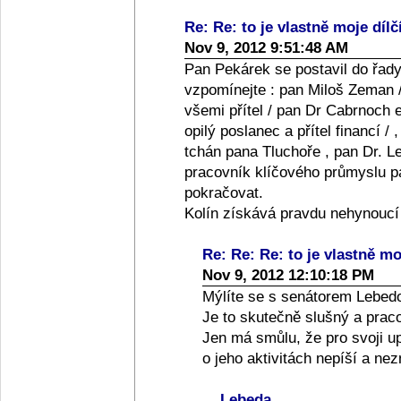
Re: Re: to je vlastně moje dílč
Nov 9, 2012 9:51:48 AM
Pan Pekárek se postavil do řady
vzpomínejte : pan Miloš Zeman /
všemi přítel / pan Dr Cabrnoch e
opilý poslanec a přítel financí /
tchán pana Tluchoře , pan Dr. Le
pracovník klíčového průmyslu pan
pokračovat.
Kolín získává pravdu nehynoucí
Re: Re: Re: to je vlastně moj
Nov 9, 2012 12:10:18 PM
Mýlíte se s senátorem Lebed
Je to skutečně slušný a praco
Jen má smůlu, že pro svoji up
o jeho aktivitách nepíší a ne
Lebeda