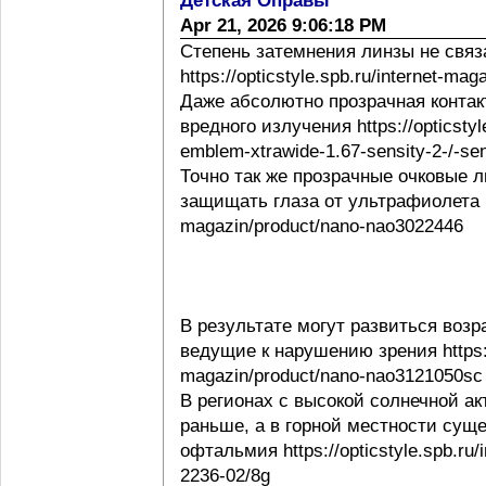
Детская Оправы
Apr 21, 2026 9:06:18 PM
Степень затемнения линзы не свя
https://opticstyle.spb.ru/internet-ma
Даже абсолютно прозрачная контак
вредного излучения https://opticstyl
emblem-xtrawide-1.67-sensity-2-/-sen
Точно так же прозрачные очковые
защищать глаза от ультрафиолета http
magazin/product/nano-nao3022446
В результате могут развиться воз
ведущие к нарушению зрения https://o
magazin/product/nano-nao3121050sc
В регионах с высокой солнечной а
раньше, а в горной местности сущ
офтальмия https://opticstyle.spb.ru/
2236-02/8g