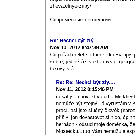
zhevatelnye-zuby/
Современные технологии
Re: Nechci být zlý....
Nov 10, 2012 8:47:39 AM
Co pořád melete o tom srdci Evropy, 
srdce, jedině že jste to myslel geograf
takový stát...
Re: Re: Nechci být zlý....
Nov 11, 2012 8:15:46 PM
čekal jsem invektivu od p.Mickhesh
nemůže být stejný, já vyrůstám v Kol
prací, asi jste slušný člověk (naro
přišlyi jen devastovat silnice, špini
hernách - odsud moje doměnka, že l
Mostecku...),to Vám nemůžu alespo