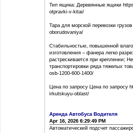
Тип ящика: Деревянные ящики https:
otpravki-v-kitai/
Тара для морской перевозки грузов 
oborudovaniya/
Стабильностью, повышенной влаго
изготовления – фанера легко разре
растрескивается при креплении; Н
транспортировки ряда тяжелых товаро
osb-1200-600-1400/
Цена по запросу Цена по запросу htt
irkutskuyu-oblast/
Аренда Автобуса Водителя
Apr 16, 2026 6:29:49 PM
Автоматический подсчет пассажиропо