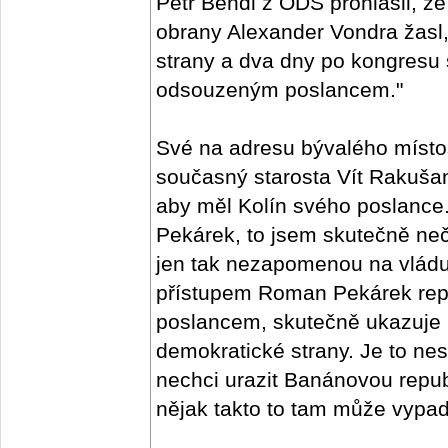
Petr Bendl z ODS prohlásil, že
obrany Alexander Vondra žasl,
strany a dva dny po kongresu
odsouzeným poslancem."
Své na adresu bývalého místo
současný starosta Vít Rakušan
aby měl Kolín svého poslanc
Pekárek, to jsem skutečně neč
jen tak nezapomenou na vlád
přístupem Roman Pekárek repre
poslancem, skutečně ukazuje 
demokratické strany. Je to nes
nechci urazit Banánovou republ
nějak takto to tam může vypada