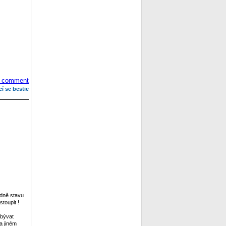
 comment
cí se bestie
edně stavu
toupit !
abývat
a jiném