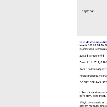
captcha:
to je vlastně moje dílč
Nov 9, 2012 6:15:59 
jaroslavkronus.kolin@
zaslání vyrozumnění
Dnes 9. 11. 2012, 6:18:
Komu: podatelna@osz.ko
Kopie: predseda@konze
DOBRÝ DEN PANÍ STÁT
i přes Vámi velice poc
pilíře stavu pilíře mos
1/ bylo by opravdu asi p
stavem rozpadajícího se