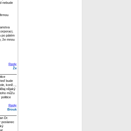
nad nebude
 firmou
čanstva
orporaci,
 a po pátém
lo, že mnou
Reply
Že
lice
m teď bude
le, koně...,
dělaj nějaký
o toho můžu
politice
Reply
Brouk
an Dr.
lý poslanec
ský
at.