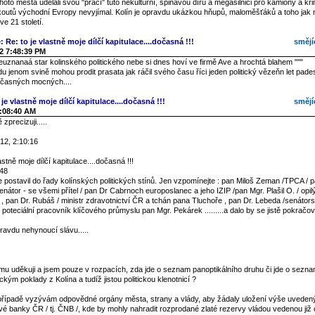
 tohoto města udělali svou "prací" tuto nekulturní, špinavou díru a megasilnici pro kamiony a kr
koutů východní Evropy nevyjímal. Kolín je opravdu ukázkou hňupů, maloměšťáků a toho jak
e 21 století.
: Re: to je vlastně moje dílčí kapitulace....dočasná !!!
smějí
2 7:48:39 PM
euznanaá star kolinského politického nebe si dnes hoví ve firmě Ave a hrochtá blahem """
 jenom svině mohou prodit prasata jak ráčil svého času říci jeden politický vězeňn let pad
časných mocných....
je vlastně moje dílčí kapitulace....dočasná !!!
smějí
2:08:40 AM
zprecizuji.....
12, 2:10:16
astně moje dílčí kapitulace....dočasná !!!
:48
postavil do řady kolínských politických stínů. Jen vzpomínejte : pan Miloš Zeman /TPCA / p
enátor - se všemi přítel / pan Dr Cabrnoch europoslanec a jeho IZIP /pan Mgr. Plašil O. / opi
í / , pan Dr. Rubáš / ministr zdravotnictví ČR a tchán pana Tluchoře , pan Dr. Lebeda /senátor
í poteciální pracovník klíčového průmyslu pan Mgr. Pekárek .........a dalo by se jistě pokračov
ravdu nehynoucí slávu.....
u uděkuji a jsem pouze v rozpacích, zda jde o seznam panoptikálního druhu či jde o seznam
ickým poklady z Kolína a tudíž jistou politickou klenotnicí ?
řípadě vyzývám odpovědné orgány města, strany a vlády, aby žádaly uložení výše uveden
vé banky ČR / tj. ČNB /, kde by mohly nahradit rozprodané zlaté rezervy vládou vedenou již