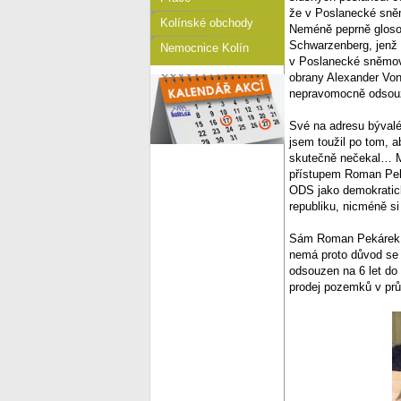
že v Poslanecké sněm
Kolínské obchody
Neméně peprně glosov
Schwarzenberg, jenž u
Nemocnice Kolín
v Poslanecké sněmovn
obrany Alexander Von
nepravomocně odsou
Své na adresu bývalé
jsem toužil po tom, 
skutečně nečekal… My
přístupem Roman Peká
ODS jako demokratick
republiku, nicméně si
Sám Roman Pekárek, kt
nemá proto důvod se
odsouzen na 6 let do
prodej pozemků v pr