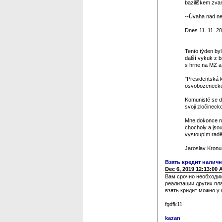
baziliškem zvan
--Úvaha nad ned
Dnes 11. 11. 20
Tento týden by
další vykuk z 
s hrne na MZ a 
"Presidentská k
osvobozeneckéh
Komunisté se dos
svoji zločinecko
Mne dokonce na
chocholy a jso
vystoupím raděj
Jaroslav Kronu
Взять кредит нали
Dec 6, 2019 12:13:00
Вам срочно необходим
реализации других пл
взять кридит можно у 
fgdfk11
kazan