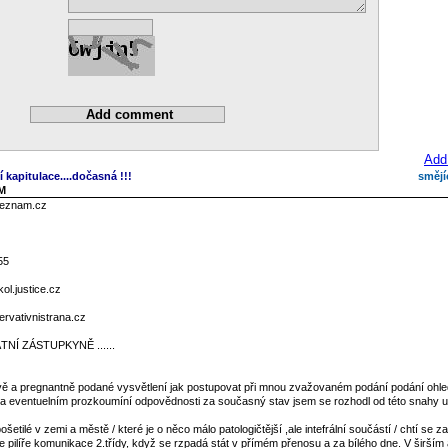
Add
í kapitulace....dočasná !!!
smějí
AM
seznam.cz
55
l.justice.cz
rvativnistrana.cz
NÍ ZÁSTUPKYNĚ ......
tivě a pregnantně podané vysvětlení jak postupovat při mnou zvažovaném podání podání ohl
tu a eventuelním prozkoumíní odpovědnosti za současný stav jsem se rozhodl od této snahy us
ošetilé v zemi a městě / které je o něco málo patologičtější ,ale intefrální součástí / chtí se z
 pilíře komunikace 2.třídy, když se rzpadá stát v přímém přenosu a za bílého dne. V širším 