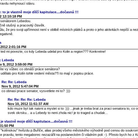
pravdu nehynoucí slávu.
 to je vlastně moje dílčí kapitulace....dočasná !!!
2 12:10:18 PM
s senátorem Lebedou.
čně slušný a pracovitý člověk.
u, že pro svoji upřímnost není v oblibě místních plátků a proto o jeho aktivitách nepíší a n
egativně.
a
 2012 2:01:16 PM
, ted mi povezte, co kdy Lebeda udelal pro Kolin a region??? Konkretne!
: Lebeda
v 9, 2012 3:59:00 PM
víte vy vůbec co obnáší práce senátora?
udělalo pro Kolín tohle vedení města?Ti to mají v popisu práce.
Re: Re: Lebeda
Nov 9, 2012 5:47:04 PM
co obnasi prace senator, vysvetlete mi to? :)))
Re: Re: Re: Re: Lebeda
Nov 10, 2012 11:51:37 AM
kdo muze byt tak naivni a myslet si to :))) ...jinak je treba brat za praci senatora to, co 
svek okrsku... a u Lebedy to neni zhola nic! je to traged a chudak...
je vlastně moje dílčí kapitulace....dočasná !!!
:01:50 PM
í "kolínskou" hvězdu p.Buřiče, alias prodej všeho městského výhodně pod cenou do soukro
te pravdu, tento megaborec nezazářil na poslaneckém či vládním poli :-). Přesto bych ho z Ko