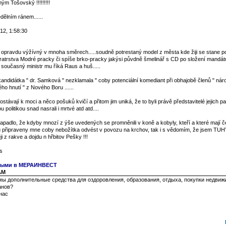
ým Tošovský !!!!!!!!!
ělním ránem......
12, 1:58:30
l opravdu výžívný v mnoha směrech.....soudně potrestaný model z města kde žiji se stane p
bratrstva Modré pracky či spíše brko-pracky jakýsi půvdně šmelinář s CD po složení mandá
současný ministr mu říká Raus a huš.....
andidátka " dr. Samková " nezklamala " coby potenciální komediant při obhajobě členů " nár
o hnutí " z Nového Boru ......
távají k moci a něco pošuků kvičí a přitom jim uniká, že to byli právě představitelé jejich part
u politikou snad nasrali i mrtvé atd atd....
padlo, že kdyby mnozí z ýše uvedených se promněnili v koně a kobyly, kteří a které mají č
u připraveny mne coby nebožítka odvést v povozu na krchov, tak i s vědomím, že jsem TUH
i z rakve a dojdu n hřbitov Pešky !!!
s
чными в МЕРАИНВЕСТ
 AM
ы дополнительные средства для оздоровления, образования, отдыха, покупки недвиж
анов?
нас