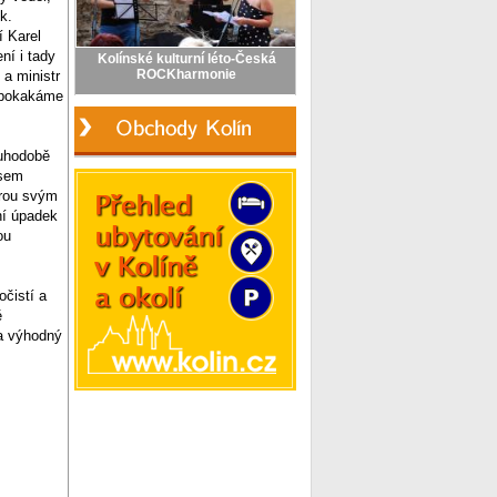
k.
í Karel
ní i tady
a ministr
í pokakáme
ouhodobě
jsem
erou svým
ní úpadek
ou
očistí a
ě
za výhodný