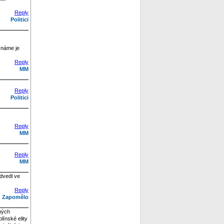
Reply
Politici
eznáme je
Reply
MM
Reply
Politici
Reply
MM
Reply
MM
odvedl ve
Reply
Zapomělo
mých
línské elity