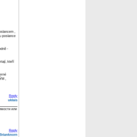
oslancem ,
tu poslance
odně -
ají, kteří
erné
ÝM ,
Reply
uklais
имости или
Reply
Brianknorn