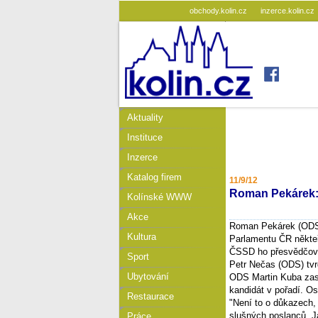
obchody.kolin.cz
inzerce.kolin.cz
Aktuality
Instituce
Inzerce
Katalog firem
11/9/12
Roman Pekárek:
Kolínské WWW
Akce
Roman Pekárek (ODS)
Kultura
Parlamentu ČR někteří
ČSSD ho přesvědčova
Sport
Petr Nečas (ODS) tvr
Ubytování
ODS Martin Kuba zase
kandidát v pořadí. O
Restaurace
"Není to o důkazech,
slušných poslanců. J
Práce