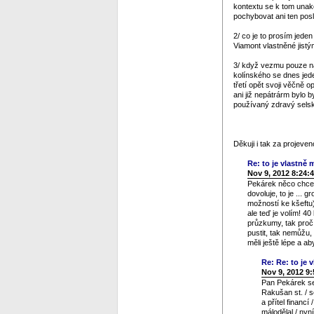
kontextu se k tom unako
pochybovat ani ten posl
2/ co je to prosím jeden
Viamont vlastněné jistý
3/ když vezmu pouze na 
kolínského se dnes jed
třetí opět svoji věčně 
ani již nepátrárm bylo b
používaný zdravý selský
Děkuji i tak za projev
Re: to je vlastně m
Nov 9, 2012 8:24:
Pekárek něco chce n
dovoluje, to je ... 
možností ke kšeftu)
ale teď je volím! 4
průzkumy, tak proč 
pustit, tak nemůžu,
měli ještě lépe a a
Re: Re: to je v
Nov 9, 2012 9
Pan Pekárek se 
Rakušan st. / s
a přítel financ
málodělal / nyn