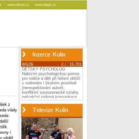
cz
www.clever.cz
www.datak.cz
álek z
eda vlády
dseda
další
zdík.
ovny i
y věděl,