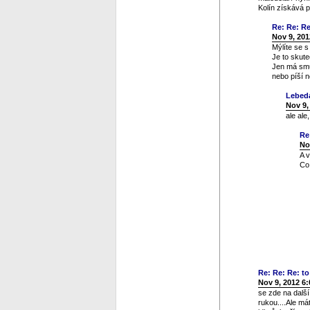
Kolín získává 
Re: Re: Re:
Nov 9, 201
Mýlíte se 
Je to skute
Jen má smůl
nebo píší n
Lebed
Nov 9,
ale ale
Re
No
A 
Co 
Re: Re: Re: to 
Nov 9, 2012 6
se zde na dalš
rukou....Ale má