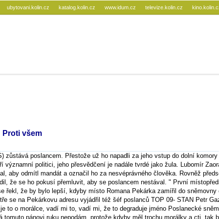
ubytovani.kolin.cz
katalog.kolin.cz
www.idum.cz
televize.kolin.cz
kino.kolin.
 Proti všem
 zůstává poslancem. Přestože už ho napadli za jeho vstup do dolní komory
 významní politici, jeho přesvědčení je nadále tvrdé jako žula. Lubomír Zaor
l, aby odmítl mandát a označil ho za nesvéprávného člověka. Rovněž předs
dil, že se ho pokusí přemluvit, aby se poslancem nestával. " První místopře
 řekl, že by bylo lepší, kdyby místo Romana Pekárka zamířil do sněmovny 
stře se na Pekárkovu adresu vyjádřil též šéf poslanců TOP 09- STAN Petr Ga
 je to o morálce, vadí mi to, vadí mi, že to degraduje jméno Poslanecké sněm
á tomuto pánovi ruku nepodám, protože kdyby měl trochu morálky a cti, tak b