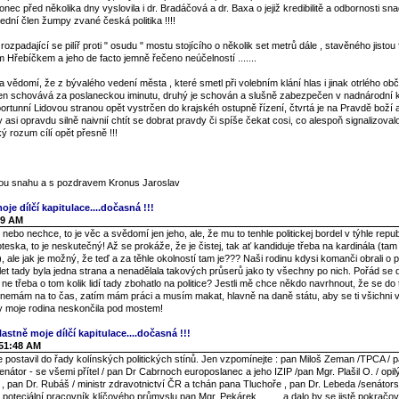
nec před několika dny vyslovila i dr. Bradáčová a dr. Baxa o jejiž kredibilitě a odbornosti s
ední člen žumpy zvané česká politika !!!!
 rozpadající se pilíř proti " osudu " mostu stojícího o několik set metrů dále , stavěného jistou
m Hřebíčkem a jeho de facto jemně řečeno neúčelností .......
vědomí, že z bývalého vedení města , které smetl při volebním klání hlas i jinak otrlého ob
en schovává za poslaneckou iminutu, druhý je schován a slušně zabezpečen v nadnárodní k
oportunní Lidovou stranou opět vystrčen do krajskéh ostupně řízení, čtvrtá je na Pravdě boží
y asi opravdu silně naivnií chtít se dobrat pravdy či spíše čekat cosi, co alespoň signalizova
 rozum cílí opět přesně !!!
enou snahu a s pozdravem Kronus Jaroslav
oje dílčí kapitulace....dočasná !!!
49 AM
ebo nechce, to je věc a svědomí jen jeho, ale, že mu to tenhle politickej bordel v týhle repub
groteska, to je neskutečný! Až se prokáže, že je čistej, tak ať kandiduje třeba na kardinála (ta
, ale jak je možný, že teď a za těhle okolností tam je??? Naši rodinu kdysi komanči obrali o po
0 let tady byla jedna strana a nenadělala takových průserů jako ty všechny po nich. Pořád se 
ne třeba o tom kolik lidí tady zbohatlo na politice? Jestli mě chce někdo navrhnout, že se d
 nemám na to čas, zatím mám práci a musím makat, hlavně na daně státu, aby se ti všichni v 
by moje rodina neskončila pod mostem!
lastně moje dílčí kapitulace....dočasná !!!
:51:48 AM
postavil do řady kolínských politických stínů. Jen vzpomínejte : pan Miloš Zeman /TPCA / p
enátor - se všemi přítel / pan Dr Cabrnoch europoslanec a jeho IZIP /pan Mgr. Plašil O. / opi
í / , pan Dr. Rubáš / ministr zdravotnictví ČR a tchán pana Tluchoře , pan Dr. Lebeda /senátor
í poteciální pracovník klíčového průmyslu pan Mgr. Pekárek .........a dalo by se jistě pokračov