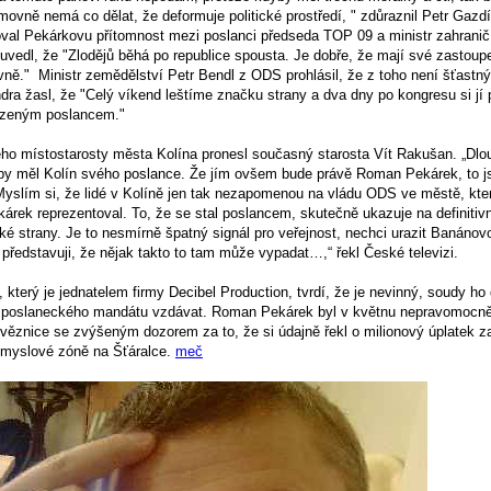
ovně nemá co dělat, že deformuje politické prostředí, " zdůraznil Petr Gazdí
al Pekárkovu přítomnost mezi poslanci předseda TOP 09 a ministr zahranič
vedl, že "Zlodějů běhá po republice spousta. Je dobře, že mají své zastoupe
ě." Ministr zemědělství Petr Bendl z ODS prohlásil, že z toho není šťastný 
dra žasl, že "Celý víkend leštíme značku strany a dva dny po kongresu si j
zeným poslancem."
ho místostarosty města Kolína pronesl současný starosta Vít Rakušan. „Dl
aby měl Kolín svého poslance. Že jím ovšem bude právě Roman Pekárek, to 
slím si, že lidé v Kolíně jen tak nezapomenou na vládu ODS ve městě, kt
rek reprezentoval. To, že se stal poslancem, skutečně ukazuje na definitiv
é strany. Je to nesmírně špatný signál pro veřejnost, nechci urazit Banánov
 představuji, že nějak takto to tam může vypadat…,“ řekl České televizi.
erý je jednatelem firmy Decibel Production, tvrdí, že je nevinný, soudy ho 
 poslaneckého mandátu vzdávat. Roman Pekárek byl v květnu nepravomocn
 věznice se zvýšeným dozorem za to, že si údajně řekl o milionový úplatek 
ůmyslové zóně na Šťáralce.
meč