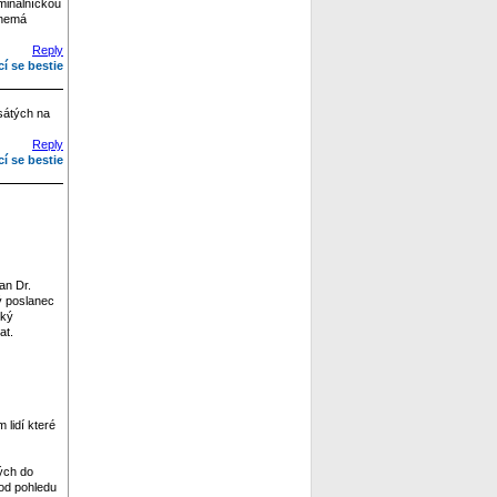
iminálníckou
 nemá
Reply
cí se bestie
esátých na
Reply
cí se bestie
an Dr.
lý poslanec
ský
at.
 lidí které
ých do
 od pohledu