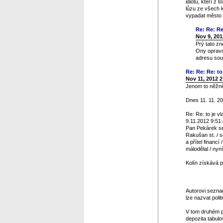
idiotů, kteří z
lůzu ze všech 
vypadat město v
Re: Re: Re
Nov 9, 201
Prý tato zn
Ony opravdu
adresu sou
Re: Re: Re: to 
Nov 11, 2012 
Jenom to něžně 
Dnes 11. 11. 20
Re: Re: to je vl
9.11.2012 9:51
Pan Pekárek se 
Rakušan st. / s
a přítel financ
málodělal / nyn
Kolín získává p
Autorovi seznam
lze nazvat polit
V tom druhém p
depozita tabulo