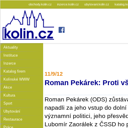
obchody.kolin.cz
inzerce.kolin.cz
ubytovani.kolin.cz
katalog.k
Aktuality
Instituce
Inzerce
Katalog firem
11/9/12
Kolínské WWW
Roman Pekárek: Proti v
Akce
Kultura
Roman Pekárek (ODS) zůstává
Sport
napadli za jeho vstup do doln
Ubytování
významní politici, jeho přesvěd
Restaurace
Lubomír Zaorálek z ČSSD ho p
Práce