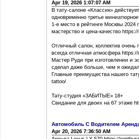
Apr 19, 2026 1:07:07 AM
В тату-салоне «Классик» действует
одновременно третье миниатюрное 
1-е место в рейтинге Москвы 2024 г h
мастерство и цена-качество https://m
Отличный салон, коллектив очень 
всегда отличная атмосфера https://m
Мастер Руди при изготовлении и эс
сделал даже больше, чем я ожидал
Главные преимущества нашего тату с
tattoo/
Тату-студия «ЗАБИТЫЕ» 18+
Свидание для двоих на 67 этаже http
Автомобиль С Водителем Аренд
Apr 20, 2026 7:36:50 AM
Аренда Lexus LX 570 https://rentbus