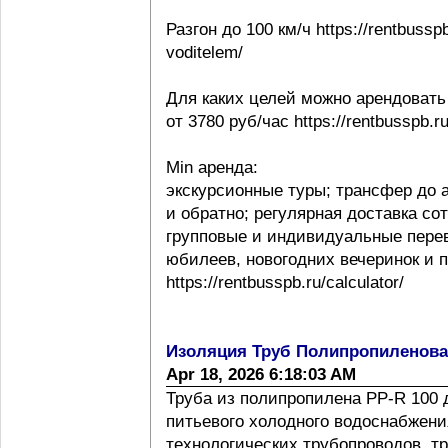
Разгон до 100 км/ч https://rentbussp
voditelem/
Для каких целей можно арендовать
от 3780 руб/час https://rentbusspb.r
Min аренда:
экскурсионные туры; трансфер до 
и обратно; регулярная доставка со
групповые и индивидуальные перев
юбилеев, новогодних вечеринок и 
https://rentbusspb.ru/calculator/
Изоляция Труб Полипропиленов
Apr 18, 2026 6:18:03 AM
Труба из полипропилена PP-R 100 
питьевого холодного водоснабжения
технологических трубопроводов, т