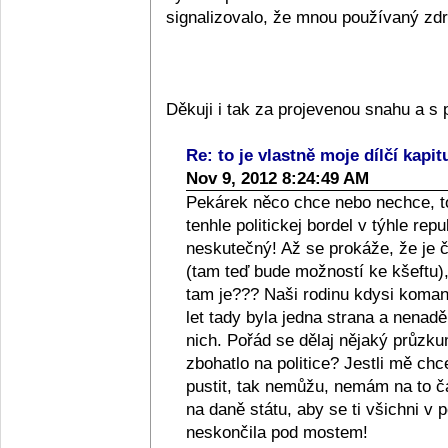
signalizovalo, že mnou používaný zdra
Děkuji i tak za projevenou snahu a 
Re: to je vlastně moje dílčí kapit
Nov 9, 2012 8:24:49 AM
Pekárek něco chce nebo nechce, to
tenhle politickej bordel v týhle repub
neskutečný! Až se prokáže, že je či
(tam teď bude možností ke kšeftu), 
tam je??? Naši rodinu kdysi komanči
let tady byla jedna strana a nenad
nich. Pořád se dělaj nějaký průzkum
zbohatlo na politice? Jestli mě ch
pustit, tak nemůžu, nemám na to 
na daně státu, aby se ti všichni v p
neskončila pod mostem!