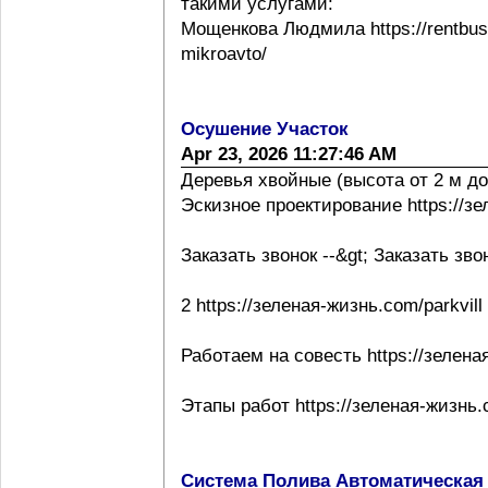
такими услугами:
Мощенкова Людмила https://rentbuss
mikroavto/
Осушение Участок
Apr 23, 2026 11:27:46 AM
Деревья хвойные (высота от 2 м до
Эскизное проектирование https://з
Заказать звонок --&gt; Заказать зво
2 https://зеленая-жизнь.com/parkvill
Работаем на совесть https://зелена
Этапы работ https://зеленая-жизнь.
Система Полива Автоматическая