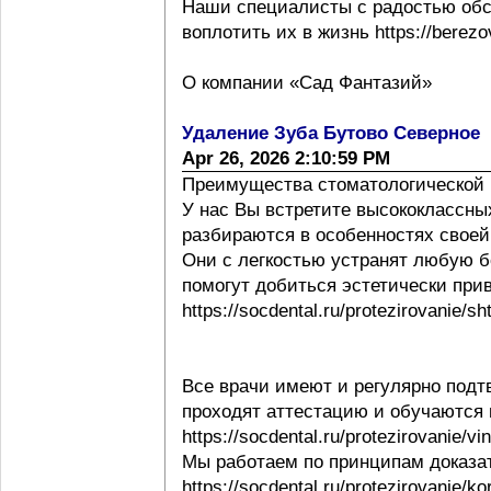
Наши специалисты с радостью обс
воплотить их в жизнь https://berezov
О компании «Сад Фантазий»
Удаление Зуба Бутово Северное
Apr 26, 2026 2:10:59 PM
Преимущества стоматологической 
У нас Вы встретите высококлассны
разбираются в особенностях своей ра
Они с легкостью устранят любую б
помогут добиться эстетически при
https://socdental.ru/protezirovanie/sh
Все врачи имеют и регулярно под
проходят аттестацию и обучаются
https://socdental.ru/protezirovanie/v
Мы работаем по принципам доказ
https://socdental.ru/protezirovanie/ko