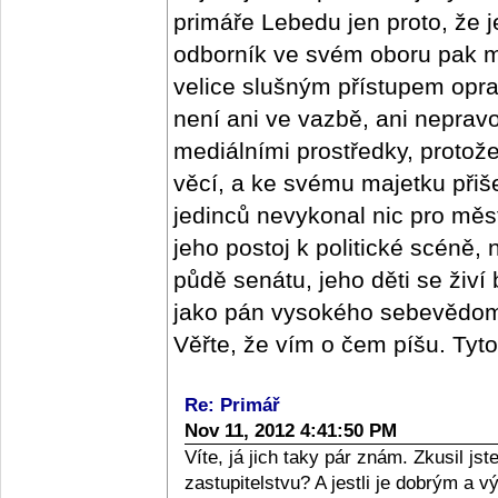
primáře Lebedu jen proto, že j
odborník ve svém oboru pak m
velice slušným přístupem oprav
není ani ve vazbě, ani nepra
mediálními prostředky, protož
věcí, a ke svému majetku přišel
jedinců nevykonal nic pro měs
jeho postoj k politické scéně,
půdě senátu, jeho děti se živí
jako pán vysokého sebevědomí,
Věřte, že vím o čem píšu. Tyt
Re: Primář
Nov 11, 2012 4:41:50 PM
Víte, já jich taky pár znám. Zkusil j
zastupitelstvu? A jestli je dobrým a 