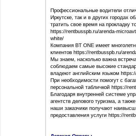
Профессиональные водители отлич
Иркутске, так и в других городах 
тратить свое время на прокладку т
https://rentbusspb.ru/arenda-microav
white/
Компания BT ONE имеет многолетн
клиентов https://rentbusspb.ru/aren
Мы знаем, насколько важна встреча
соблюдаем самые высокие стандар
владеют английским языком https://r
При необходимости помогут с багаж
персональной табличкой https://rentb
Благодаря внутренней системе упр
агентств делового туризма, а такж
наши заказчики получают наивысши
предоставления услуги https://rentb