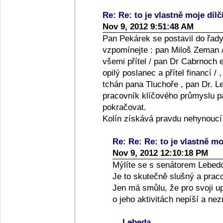
Re: Re: to je vlastně moje dílč
Nov 9, 2012 9:51:48 AM
Pan Pekárek se postavil do řady
vzpomínejte : pan Miloš Zeman /
všemi přítel / pan Dr Cabrnoch e
opilý poslanec a přítel financí /
tchán pana Tluchoře , pan Dr. Le
pracovník klíčového průmyslu pan
pokračovat.
Kolín získává pravdu nehynoucí
Re: Re: Re: to je vlastně moj
Nov 9, 2012 12:10:18 PM
Mýlíte se s senátorem Lebed
Je to skutečně slušný a praco
Jen má smůlu, že pro svoji up
o jeho aktivitách nepíší a ne
Lebeda