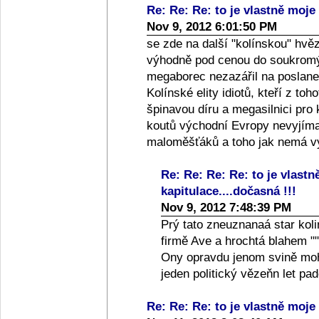
Re: Re: Re: to je vlastně moje 
Nov 9, 2012 6:01:50 PM
se zde na další "kolínskou" hvě
výhodně pod cenou do soukromýc
megaborec nezazářil na poslanec
Kolínské elity idiotů, kteří z toh
špinavou díru a megasilnici pro
koutů východní Evropy nevyjíma
maloměšťáků a toho jak nemá vy
Re: Re: Re: Re: to je vlastn
kapitulace....dočasná !!!
Nov 9, 2012 7:48:39 PM
Prý tato zneuznanaá star koli
firmě Ave a hrochtá blahem ""
Ony opravdu jenom svině moho
jeden politický vězeňn let p
Re: Re: Re: to je vlastně moje 