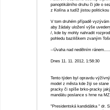
panoptikálního druhu či jde o se
z Kolína a tudíž jistou politickou
V tom druhém případě vyzývám 
aby žádaly uložení výše uveden
/, kde by mohly nahradit rozpro
pohledu baziliškem zvaným Tošov
--Úvaha nad nedělním ránem.....
Dnes 11. 11. 2012, 1:58:30
Tento týden byl opravdu výžívn
model z města kde žiji se stane
pracky či spíše brko-pracky jak
mandátu poslance s hrne na MZ 
"Presidentská kandidátka " dr. 