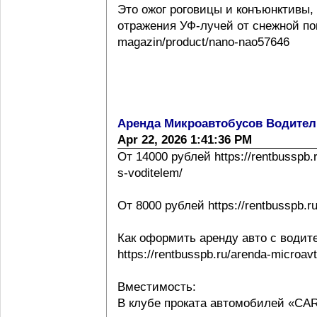
Это ожог роговицы и конъюнктивы,
отражения УФ-лучей от снежной повер
magazin/product/nano-nao57646
Аренда Микроавтобусов Водител
Apr 22, 2026 1:41:36 PM
От 14000 рублей https://rentbusspb.
s-voditelem/
От 8000 рублей https://rentbusspb.r
Как оформить аренду авто с водит
https://rentbusspb.ru/arenda-microa
Вместимость:
В клубе проката автомобилей «CA