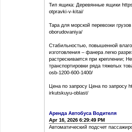
Тип ящика: Деревянные ящики https:
otpravki-v-kitai/
Тара для морской перевозки грузов 
oborudovaniya/
Стабильностью, повышенной влаго
изготовления – фанера легко разре
растрескивается при креплении; Н
транспортировки ряда тяжелых товаро
osb-1200-600-1400/
Цена по запросу Цена по запросу htt
irkutskuyu-oblast/
Аренда Автобуса Водителя
Apr 16, 2026 6:29:49 PM
Автоматический подсчет пассажиропо