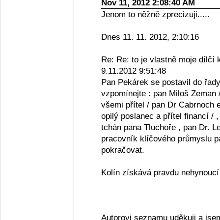
Nov 11, 2012 2:08:40 AM
Jenom to něžně zprecizuji.....
Dnes 11. 11. 2012, 2:10:16
Re: Re: to je vlastně moje dílčí 
9.11.2012 9:51:48
Pan Pekárek se postavil do řady
vzpomínejte : pan Miloš Zeman /
všemi přítel / pan Dr Cabrnoch e
opilý poslanec a přítel financí /
tchán pana Tluchoře , pan Dr. Le
pracovník klíčového průmyslu pan
pokračovat.
Kolín získává pravdu nehynoucí s
Autorovi seznamu uděkuji a jse