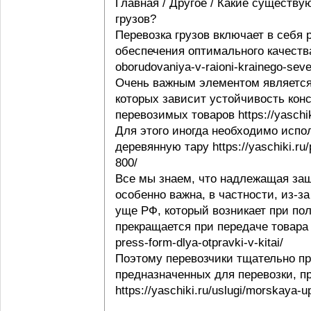
Главная / Другое / Какие существу
грузов?
Перевозка грузов включает в себя
обеспечения оптимального качества 
oborudovaniya-v-raioni-krainego-seve
Очень важным элементом является 
которых зависит устойчивость конс
перевозимых товаров https://yaschi
Для этого иногда необходимо испо
деревянную тару https://yaschiki.ru
800/
Все мы знаем, что надлежащая защ
особенно важна, в частности, из-з
уще РФ, который возникает при пол
прекращается при передаче товара п
press-form-dlya-otpravki-v-kitai/
Поэтому перевозчики тщательно пр
предназначенных для перевозки, п
https://yaschiki.ru/uslugi/morskaya-