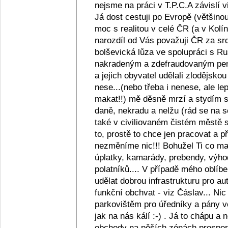
nejsme na práci v T.P.C.A závislí v
Já dost cestuji po Evropě (většino
moc s realitou v celé ČR (a v Kolín
narozdíl od Vás považuji ČR za srd
bolševická lůza ve spolupráci s R
nakradeným a zdefraudovaným pen
a jejich obyvatel udělali zlodějsko
nese...(nebo třeba i nenese, ale lep
makat!!) mě děsně mrzí a stydím se z
daně, nekradu a nelžu (rád se na s
také v civiliovaném čistém městě se
to, prostě to chce jen pracovat a
nezměníme nic!!! Bohužel Ti co maj
úplatky, kamarády, prebendy, výho
polatníků.... V případě mého oblíb
udělat dobrou infrastrukturu pro au
funkční obchvat - viz Čáslav... Ni
parkovištěm pro úředníky a pány ve
jak na nás kálí :-) . Já to chápu a
obchody na pěších zónách prosperu