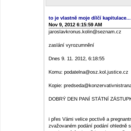
to je vlastně moje dílčí kapitulace..
Nov 9, 2012 6:15:59 AM
jaroslavkronus.kolin@seznam.cz
zaslání vyrozumnění
Dnes 9. 11. 2012, 6:18:55
Komu: podatelna@osz.kol.justice.cz
Kopie: predseda@konzervativnistran
DOBRÝ DEN PANÍ STÁTNÍ ZÁSTUPKY
i přes Vámi velice poctivě a pregnan
zvažovaném podání podání ohledně sta