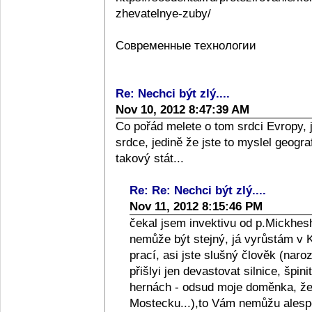
zhevatelnye-zuby/
Современные технологии
Re: Nechci být zlý....
Nov 10, 2012 8:47:39 AM
Co pořád melete o tom srdci Evropy, 
srdce, jedině že jste to myslel geograf
takový stát...
Re: Re: Nechci být zlý....
Nov 11, 2012 8:15:46 PM
čekal jsem invektivu od p.Mickhesh
nemůže být stejný, já vyrůstám v Kol
prací, asi jste slušný člověk (naro
přišlyi jen devastovat silnice, špini
hernách - odsud moje doměnka, že l
Mostecku...),to Vám nemůžu alespo