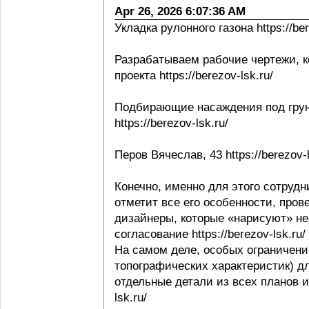
Apr 26, 2026 6:07:36 AM
Укладка рулонного газона https://ber
Разрабатываем рабочие чертежи, к
проекта https://berezov-lsk.ru/
Подбирающие насаждения под грунт
https://berezov-lsk.ru/
Перов Вячеслав, 43 https://berezov-l
Конечно, именно для этого сотрудни
отметит все его особенности, пров
дизайнеры, которые «нарисуют» не
согласование https://berezov-lsk.ru/
На самом деле, особых ограничени
топографических характеристик) д
отдельные детали из всех планов и 
lsk.ru/