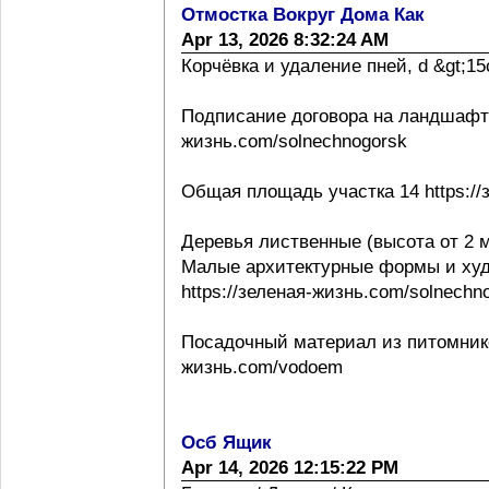
Отмостка Вокруг Дома Как
Apr 13, 2026 8:32:24 AM
Корчёвка и удаление пней, d &gt;15с
Подписание договора на ландшафтно
жизнь.com/solnechnogorsk
Общая площадь участка 14 https://
Деревья лиственные (высота от 2 м
Малые архитектурные формы и ху
https://зеленая-жизнь.com/solnechn
Посадочный материал из питомнико
жизнь.com/vodoem
Осб Ящик
Apr 14, 2026 12:15:22 PM