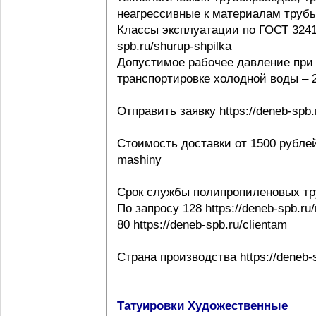
неагрессивные к материалам трубы ht
Классы эксплуатации по ГОСТ 32415-
spb.ru/shurup-shpilka
Допустимое рабочее давление при 
транспортировке холодной воды – 20
Отправить заявку https://deneb-spb.
Стоимость доставки от 1500 рублей h
mashiny
Срок службы полипропиленовых тр
По запросу 128 https://deneb-spb.ru
80 https://deneb-spb.ru/clientam
Страна производства https://deneb-sp
Татуировки Художественные