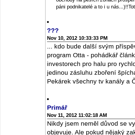
páni podnikatelé a to i u nás...)!!T
???
Nov 10, 2012 10:33:33 PM
... kdo bude další svým příspě
program Otta - pohádkář člán
investorech pro halu pro rych
jedinou zásluhu zboření špícharu
Pekárek všechny tv kanály a ČR
Primář
Nov 11, 2012 11:02:18 AM
Nikdy jsem neměl důvod se vy
objevuje. Ale pokud nějaký z