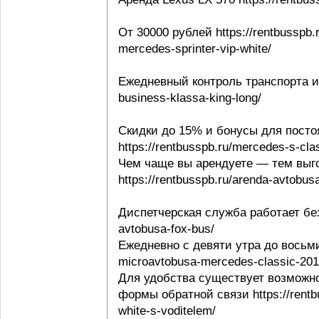
От 30000 рублей https://rentbusspb.
mercedes-sprinter-vip-white/
Ежедневный контроль транспорта и в
business-klassa-king-long/
Скидки до 15% и бонусы для посто
https://rentbusspb.ru/mercedes-s-cl
Чем чаще вы арендуете — тем выго
https://rentbusspb.ru/arenda-avtobusa
Диспетчерская служба работает без 
avtobusa-fox-bus/
Ежедневно с девяти утра до восьми 
microavtobusa-mercedes-classic-201
Для удобства существует возможно
формы обратной связи https://rentbu
white-s-voditelem/