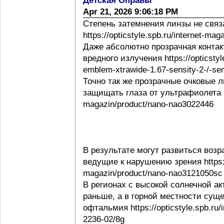
Детская Оправы
Apr 21, 2026 9:06:18 PM
Степень затемнения линзы не свя
https://opticstyle.spb.ru/internet-ma
Даже абсолютно прозрачная контак
вредного излучения https://opticstyl
emblem-xtrawide-1.67-sensity-2-/-sen
Точно так же прозрачные очковые
защищать глаза от ультрафиолета http
magazin/product/nano-nao3022446
В результате могут развиться воз
ведущие к нарушению зрения https://o
magazin/product/nano-nao3121050sc
В регионах с высокой солнечной а
раньше, а в горной местности сущ
офтальмия https://opticstyle.spb.ru/
2236-02/8g