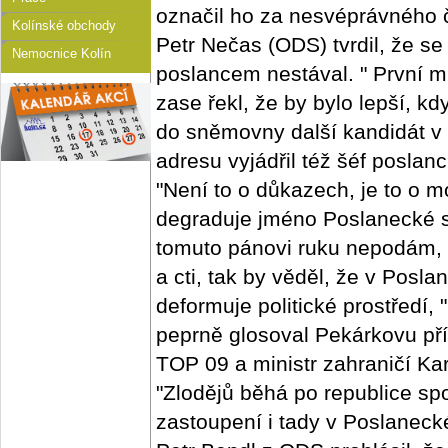
označil ho za nesvéprávného 
Kolínské obchody
Petr Nečas (ODS) tvrdil, že se
Nemocnice Kolín
poslancem nestával. " První 
zase řekl, že by bylo lepší, 
do sněmovny další kandidát v 
adresu vyjádřil též šéf posla
"Není to o důkazech, je to o mo
degraduje jméno Poslanecké s
tomuto pánovi ruku nepodám, 
a cti, tak by věděl, že v Pos
deformuje politické prostředí,
peprně glosoval Pekárkovu př
TOP 09 a ministr zahraničí Ka
"Zlodějů běhá po republice sp
zastoupení i tady v Poslanec