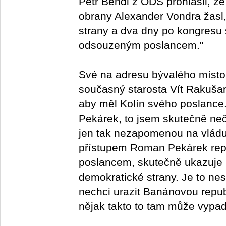
Petr Bendl z ODS prohlásil, že
obrany Alexander Vondra žasl,
strany a dva dny po kongresu
odsouzeným poslancem."
Své na adresu bývalého místo
současný starosta Vít Rakušan
aby měl Kolín svého poslanc
Pekárek, to jsem skutečně neč
jen tak nezapomenou na vlád
přístupem Roman Pekárek repre
poslancem, skutečně ukazuje 
demokratické strany. Je to nes
nechci urazit Banánovou republ
nějak takto to tam může vypada