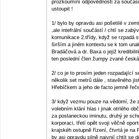
prozkoumíní odpovědnosti za současn
ustoupit !
1/ bylo by opravdu asi pošetilé v zemi
,ale intefrální součástí / chtí se zabý
komunikace 2.třídy, když se rzpadá s
širším a jiném kontextu se k tom unak
Bradáčová a dr. Baxa o jejiž kredibil
ten poslední člen žumpy zvané česká p
2/ co je to prosím jeden rozpadající se
několik set metrů dále , stavěného ji
Hřebíčkem a jeho de facto jemně řečen
3/ když vezmu pouze na vědomí, že z 
volebním klání hlas i jinak otrlého 
za poslaneckou iminutu, druhý je sc
korporaci, třetí opět svoji věčně opo
krajskéh ostupně řízení, čtvrtá je na
by asi opravdu silně naivnií chtít se 