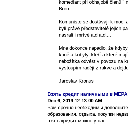
komediant při obhajobě členů "
Boru ......
Komunisté se dostávají k moci a
byli právě představitelé jejich pa
nasrali i mrtvé atd atd....
Mne dokonce napadlo, že kdyby
koně a kobyly, kteří a které ma
nebožítka odvést v povozu na k
vystoupím raději z rakve a dojdu
Jaroslav Kronus
Взять кредит наличными в МЕР
Dec 6, 2019 12:13:00 AM
Вам срочно необходимы дополните
образования, отдыха, покупки нед
взять кридит можно у нас