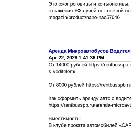
Это ожог роговицы и конъюнктивы,
отражения УФ-лучей от снежной повер
magazin/product/nano-nao57646
Аренда Микроавтобусов Водител
Apr 22, 2026 1:41:36 PM
От 14000 рублей https://rentbusspb.
s-voditelem/
От 8000 рублей https://rentbusspb.r
Как оформить аренду авто с водит
https://rentbusspb.ru/arenda-microa
Вместимость:
В клубе проката автомобилей «CA