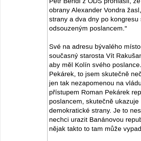
Petr Bendl z ODS prohlásil, že
obrany Alexander Vondra žasl,
strany a dva dny po kongresu
odsouzeným poslancem."
Své na adresu bývalého místo
současný starosta Vít Rakušan
aby měl Kolín svého poslanc
Pekárek, to jsem skutečně neč
jen tak nezapomenou na vlád
přístupem Roman Pekárek repre
poslancem, skutečně ukazuje 
demokratické strany. Je to nes
nechci urazit Banánovou republ
nějak takto to tam může vypada