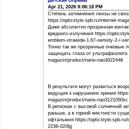
Детская Оправы
Apr 21, 2026 9:06:18 PM
Степень затемнения линзы не свя
https://opticstyle.spb.ru/internet-ma
Даже абсолютно прозрачная контак
вредного излучения https://opticstyl
emblem-xtrawide-1.67-sensity-2-/-sen
Точно так же прозрачные очковые
защищать глаза от ультрафиолета http
magazin/product/nano-nao3022446
В результате могут развиться воз
ведущие к нарушению зрения https://o
magazin/product/nano-nao3121050sc
В регионах с высокой солнечной а
раньше, а в горной местности сущ
офтальмия https://opticstyle.spb.ru/
2236-02/8g