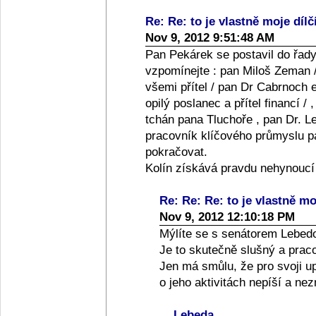
Re: Re: to je vlastně moje dílč
Nov 9, 2012 9:51:48 AM
Pan Pekárek se postavil do řady
vzpomínejte : pan Miloš Zeman /
všemi přítel / pan Dr Cabrnoch e
opilý poslanec a přítel financí /
tchán pana Tluchoře , pan Dr. Le
pracovník klíčového průmyslu pan
pokračovat.
Kolín získává pravdu nehynoucí
Re: Re: Re: to je vlastně moj
Nov 9, 2012 12:10:18 PM
Mýlíte se s senátorem Lebed
Je to skutečně slušný a praco
Jen má smůlu, že pro svoji up
o jeho aktivitách nepíší a ne
Lebeda