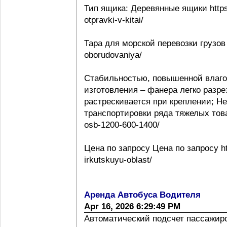
Тип ящика: Деревянные ящики https:
otpravki-v-kitai/
Тара для морской перевозки грузов 
oborudovaniya/
Стабильностью, повышенной влаго
изготовления – фанера легко разре
растрескивается при креплении; Н
транспортировки ряда тяжелых товаро
osb-1200-600-1400/
Цена по запросу Цена по запросу htt
irkutskuyu-oblast/
Аренда Автобуса Водителя
Apr 16, 2026 6:29:49 PM
Автоматический подсчет пассажиропо