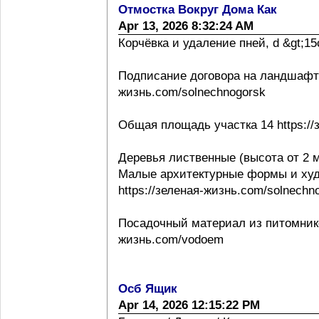
Отмостка Вокруг Дома Как
Apr 13, 2026 8:32:24 AM
Корчёвка и удаление пней, d &gt;15с
Подписание договора на ландшафтно
жизнь.com/solnechnogorsk
Общая площадь участка 14 https://
Деревья лиственные (высота от 2 м
Малые архитектурные формы и ху
https://зеленая-жизнь.com/solnechn
Посадочный материал из питомнико
жизнь.com/vodoem
Осб Ящик
Apr 14, 2026 12:15:22 PM