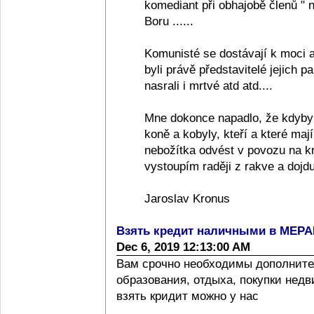
komediant při obhajobě členů "
Boru ......
Komunisté se dostávají k moci a
byli právě představitelé jejich pa
nasrali i mrtvé atd atd....
Mne dokonce napadlo, že kdyby
koně a kobyly, kteří a které ma
nebožítka odvést v povozu na k
vystoupím raději z rakve a dojdu
Jaroslav Kronus
Взять кредит наличными в МЕР
Dec 6, 2019 12:13:00 AM
Вам срочно необходимы дополните
образования, отдыха, покупки нед
взять кридит можно у нас