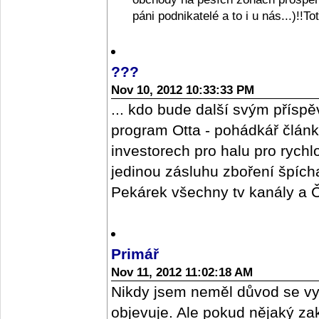
páni podnikatelé a to i u nás...)!!T
???
Nov 10, 2012 10:33:33 PM
... kdo bude další svým příspě
program Otta - pohádkář člán
investorech pro halu pro rych
jedinou zásluhu zboření špícharu
Pekárek všechny tv kanály a ČR
Primář
Nov 11, 2012 11:02:18 AM
Nikdy jsem neměl důvod se vy
objevuje. Ale pokud nějaký z