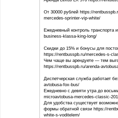
От 30000 рублей https://rentbusspb.
mercedes-sprinter-vip-white/
Ежедневный контроль транспорта и в
business-klassa-king-long/
Скидки до 15% и бонусы для посто
https://rentbusspb.ru/mercedes-s-cl
Чем чаще вы арендуете — тем выго
https://rentbusspb.ru/arenda-avtobusa
Диспетчерская служба работает без 
avtobusa-fox-bus/
Ежедневно с девяти утра до восьми 
microavtobusa-mercedes-classic-201
Для удобства существует возможно
формы обратной связи https://rentbu
white-s-voditelem/