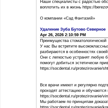
Наши специалисты с радостью обс
воплотить их в жизнь https://berezov
О компании «Сад Фантазий»
Удаление Зуба Бутово Северное
Apr 26, 2026 2:10:59 PM
Преимущества стоматологической 
У нас Вы встретите высококлассны
разбираются в особенностях своей ра
Они с легкостью устранят любую б
помогут добиться эстетически при
https://socdental.ru/protezirovanie/sh
Все врачи имеют и регулярно под
проходят аттестацию и обучаются
https://socdental.ru/protezirovanie/v
Мы работаем по принципам доказ
https://socdental.ru/protezirovanie/ko