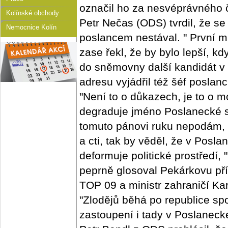
označil ho za nesvéprávného 
Kolínské obchody
Petr Nečas (ODS) tvrdil, že se
Nemocnice Kolín
poslancem nestával. " První 
zase řekl, že by bylo lepší, 
do sněmovny další kandidát v 
adresu vyjádřil též šéf posla
"Není to o důkazech, je to o mo
degraduje jméno Poslanecké s
tomuto pánovi ruku nepodám, 
a cti, tak by věděl, že v Pos
deformuje politické prostředí,
peprně glosoval Pekárkovu př
TOP 09 a ministr zahraničí Ka
"Zlodějů běhá po republice sp
zastoupení i tady v Poslanec