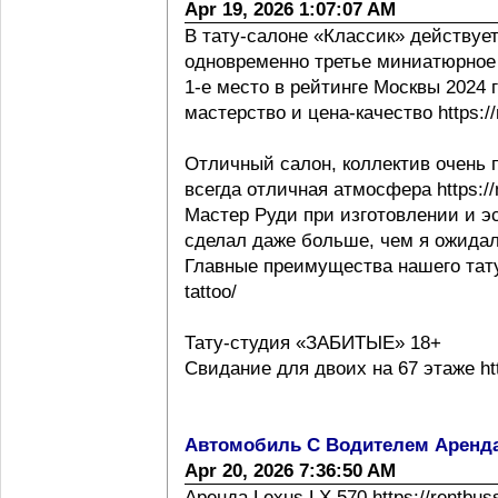
Apr 19, 2026 1:07:07 AM
В тату-салоне «Классик» действует
одновременно третье миниатюрное 
1-е место в рейтинге Москвы 2024 г h
мастерство и цена-качество https://m
Отличный салон, коллектив очень 
всегда отличная атмосфера https://m
Мастер Руди при изготовлении и эс
сделал даже больше, чем я ожидал
Главные преимущества нашего тату с
tattoo/
Тату-студия «ЗАБИТЫЕ» 18+
Свидание для двоих на 67 этаже http
Автомобиль С Водителем Аренд
Apr 20, 2026 7:36:50 AM
Аренда Lexus LX 570 https://rentbus