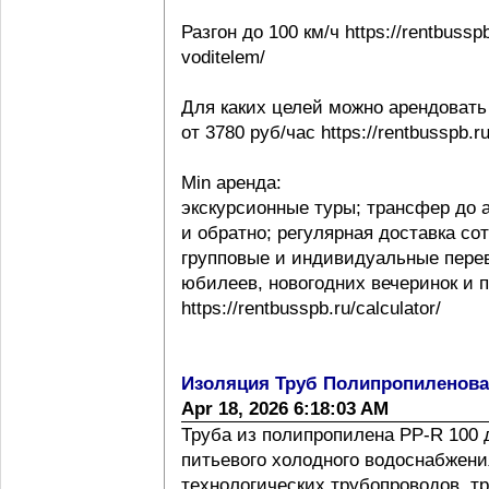
Разгон до 100 км/ч https://rentbussp
voditelem/
Для каких целей можно арендовать
от 3780 руб/час https://rentbusspb.r
Min аренда:
экскурсионные туры; трансфер до 
и обратно; регулярная доставка со
групповые и индивидуальные перев
юбилеев, новогодних вечеринок и 
https://rentbusspb.ru/calculator/
Изоляция Труб Полипропиленов
Apr 18, 2026 6:18:03 AM
Труба из полипропилена PP-R 100 
питьевого холодного водоснабжения
технологических трубопроводов, т