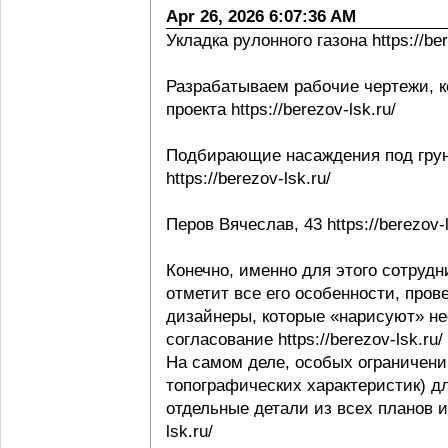
Apr 26, 2026 6:07:36 AM
Укладка рулонного газона https://ber
Разрабатываем рабочие чертежи, к
проекта https://berezov-lsk.ru/
Подбирающие насаждения под грунт
https://berezov-lsk.ru/
Перов Вячеслав, 43 https://berezov-l
Конечно, именно для этого сотрудни
отметит все его особенности, пров
дизайнеры, которые «нарисуют» не
согласование https://berezov-lsk.ru/
На самом деле, особых ограничени
топографических характеристик) д
отдельные детали из всех планов и 
lsk.ru/