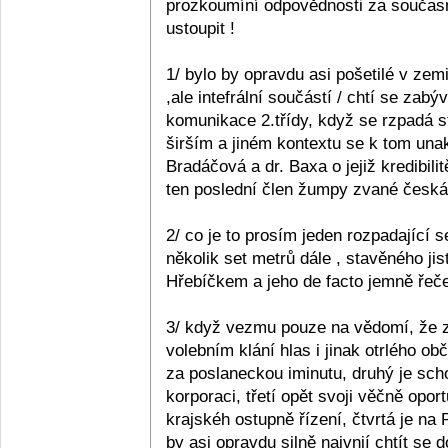
prozkoumíní odpovědnosti za současn
ustoupit !
1/ bylo by opravdu asi pošetilé v zemi
,ale intefrální součástí / chtí se zabý
komunikace 2.třídy, když se rzpadá s
širším a jiném kontextu se k tom unak
Bradáčová a dr. Baxa o jejiž kredibil
ten poslední člen žumpy zvané česká p
2/ co je to prosím jeden rozpadající se
několik set metrů dále , stavěného ji
Hřebíčkem a jeho de facto jemně řečen
3/ když vezmu pouze na vědomí, že z 
volebním klání hlas i jinak otrlého 
za poslaneckou iminutu, druhý je sc
korporaci, třetí opět svoji věčně opo
krajskéh ostupně řízení, čtvrtá je na
by asi opravdu silně naivnií chtít se 