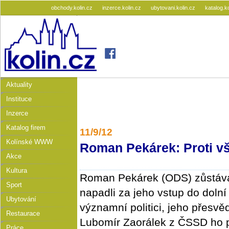
obchody.kolin.cz
inzerce.kolin.cz
ubytovani.kolin.cz
katalog.k
Aktuality
Instituce
Inzerce
Katalog firem
11/9/12
Kolínské WWW
Roman Pekárek: Proti v
Akce
Kultura
Roman Pekárek (ODS) zůstává
Sport
napadli za jeho vstup do doln
Ubytování
významní politici, jeho přesvěd
Restaurace
Lubomír Zaorálek z ČSSD ho p
Práce