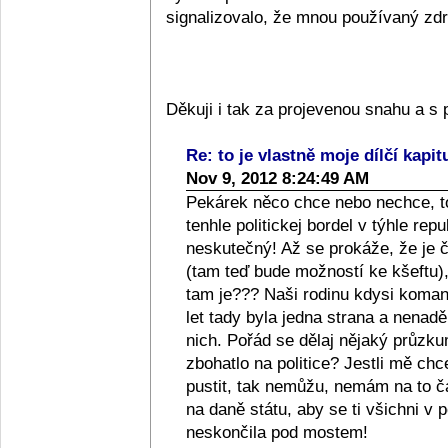
signalizovalo, že mnou používaný zdra
Děkuji i tak za projevenou snahu a 
Re: to je vlastně moje dílčí kapit
Nov 9, 2012 8:24:49 AM
Pekárek něco chce nebo nechce, to
tenhle politickej bordel v týhle repub
neskutečný! Až se prokáže, že je či
(tam teď bude možností ke kšeftu), 
tam je??? Naši rodinu kdysi komanči
let tady byla jedna strana a nenad
nich. Pořád se dělaj nějaký průzkum
zbohatlo na politice? Jestli mě ch
pustit, tak nemůžu, nemám na to 
na daně státu, aby se ti všichni v p
neskončila pod mostem!