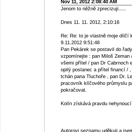
Nov 11, 2012 2:08:40 AM
Jenom to něžně zprecizuji.....
Dnes 11. 11. 2012, 2:10:16
Re: Re: to je vlastně moje dílčí 
9.11.2012 9:51:48
Pan Pekárek se postavil do řady
vzpomínejte : pan Miloš Zeman /
všemi přítel / pan Dr Cabrnoch e
opilý poslanec a přítel financí /
tchán pana Tluchoře , pan Dr. Le
pracovník klíčového průmyslu pan
pokračovat.
Kolín získává pravdu nehynoucí s
Autorovi seznamu uděkuji a jse