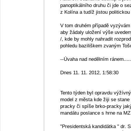
panoptikálního druhu či jde o se
z Kolína a tudíž jistou politickou
V tom druhém případě vyzývám 
aby žádaly uložení výše uveden
/, kde by mohly nahradit rozpro
pohledu baziliškem zvaným Tošov
--Úvaha nad nedělním ránem.....
Dnes 11. 11. 2012, 1:58:30
Tento týden byl opravdu výžívn
model z města kde žiji se stane
pracky či spíše brko-pracky jak
mandátu poslance s hrne na MZ 
"Presidentská kandidátka " dr. 