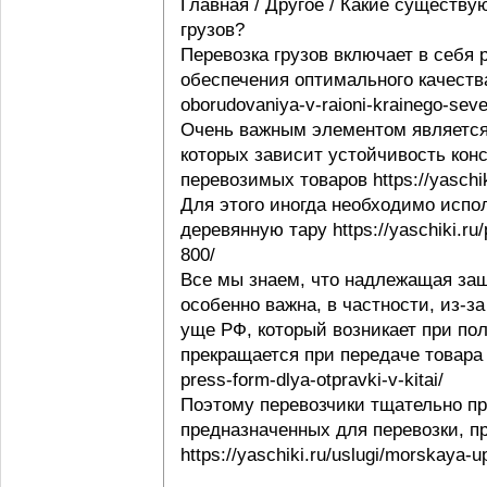
Главная / Другое / Какие существу
грузов?
Перевозка грузов включает в себя
обеспечения оптимального качества 
oborudovaniya-v-raioni-krainego-seve
Очень важным элементом является 
которых зависит устойчивость конс
перевозимых товаров https://yaschi
Для этого иногда необходимо испо
деревянную тару https://yaschiki.ru
800/
Все мы знаем, что надлежащая защ
особенно важна, в частности, из-з
уще РФ, который возникает при пол
прекращается при передаче товара п
press-form-dlya-otpravki-v-kitai/
Поэтому перевозчики тщательно пр
предназначенных для перевозки, п
https://yaschiki.ru/uslugi/morskaya-