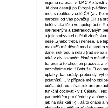
nejsme na práci v T.P.C.A závislí v
Já dost cestuji po Evropě (většino
moc s realitou v celé ČR (a v Kolín
narozdíl od Vás považuji ČR za srd
bolševická lůza ve spolupráci s R
nakradeným a zdefraudovaným pen
a jejich obyvatel udělali zlodějsko
nese...(nebo třeba i nenese, ale lep
makat!!) mě děsně mrzí a stydím se z
daně, nekradu a nelžu (rád se na s
také v civiliovaném čistém městě se
to, prostě to chce jen pracovat a
nezměníme nic!!! Bohužel Ti co maj
úplatky, kamarády, prebendy, výho
polatníků.... V případě mého oblíb
udělat dobrou infrastrukturu pro au
funkční obchvat - viz Čáslav... Ni
parkovištěm pro úředníky a pány ve
jak na nás kálí :-) . Já to chápu a
obchody na pěších zónách prosperu