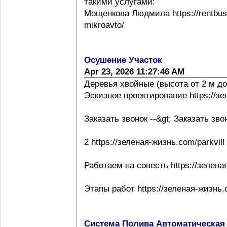
такими услугами:
Мощенкова Людмила https://rentbuss
mikroavto/
Осушение Участок
Apr 23, 2026 11:27:46 AM
Деревья хвойные (высота от 2 м до
Эскизное проектирование https://з
Заказать звонок --&gt; Заказать зво
2 https://зеленая-жизнь.com/parkvill
Работаем на совесть https://зелена
Этапы работ https://зеленая-жизнь.
Система Полива Автоматическая