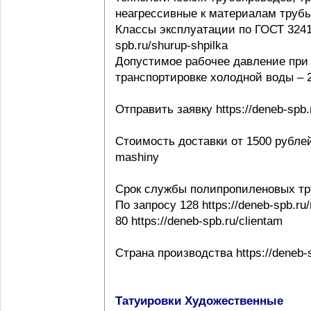
неагрессивные к материалам трубы ht
Классы эксплуатации по ГОСТ 32415-
spb.ru/shurup-shpilka
Допустимое рабочее давление при 
транспортировке холодной воды – 20
Отправить заявку https://deneb-spb.
Стоимость доставки от 1500 рублей h
mashiny
Срок службы полипропиленовых тр
По запросу 128 https://deneb-spb.ru
80 https://deneb-spb.ru/clientam
Страна производства https://deneb-sp
Татуировки Художественные