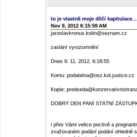
to je vlastně moje dílčí kapitulace..
Nov 9, 2012 6:15:59 AM
jaroslavkronus.kolin@seznam.cz
zaslání vyrozumnění
Dnes 9. 11. 2012, 6:18:55
Komu: podatelna@osz.kol.justice.cz
Kopie: predseda@konzervativnistran
DOBRÝ DEN PANÍ STÁTNÍ ZÁSTUPKY
i přes Vámi velice poctivě a pregnan
zvažovaném podání podání ohledně sta