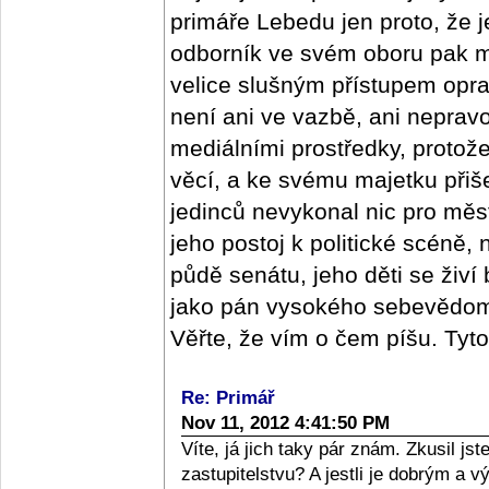
primáře Lebedu jen proto, že j
odborník ve svém oboru pak m
velice slušným přístupem oprav
není ani ve vazbě, ani nepra
mediálními prostředky, protož
věcí, a ke svému majetku přišel
jedinců nevykonal nic pro měs
jeho postoj k politické scéně,
půdě senátu, jeho děti se živí
jako pán vysokého sebevědomí,
Věřte, že vím o čem píšu. Tyt
Re: Primář
Nov 11, 2012 4:41:50 PM
Víte, já jich taky pár znám. Zkusil j
zastupitelstvu? A jestli je dobrým a 