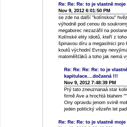
Re: Re: Re: to je vlastně moje 
Nov 9, 2012 6:01:50 PM
se zde na další "kolínskou" hvě
výhodně pod cenou do soukromýc
megaborec nezazářil na poslanec
Kolínské elity idiotů, kteří z toh
špinavou díru a megasilnici pro
koutů východní Evropy nevyjíma
maloměšťáků a toho jak nemá vy
Re: Re: Re: Re: to je vlastn
kapitulace....dočasná !!!
Nov 9, 2012 7:48:39 PM
Prý tato zneuznanaá star koli
firmě Ave a hrochtá blahem ""
Ony opravdu jenom svině moho
jeden politický vězeňn let p
Re: Re: Re: to je vlastně moje 