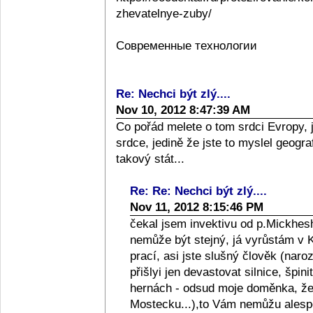
zhevatelnye-zuby/
Современные технологии
Re: Nechci být zlý....
Nov 10, 2012 8:47:39 AM
Co pořád melete o tom srdci Evropy, 
srdce, jedině že jste to myslel geograf
takový stát...
Re: Re: Nechci být zlý....
Nov 11, 2012 8:15:46 PM
čekal jsem invektivu od p.Mickhesh
nemůže být stejný, já vyrůstám v Kol
prací, asi jste slušný člověk (naro
přišlyi jen devastovat silnice, špini
hernách - odsud moje doměnka, že l
Mostecku...),to Vám nemůžu alespo