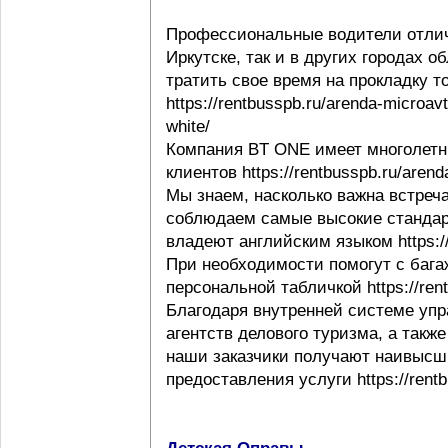
Профессиональные водители отлич
Иркутске, так и в других городах 
тратить свое время на прокладку т
https://rentbusspb.ru/arenda-microav
white/
Компания BT ONE имеет многолетн
клиентов https://rentbusspb.ru/aren
Мы знаем, насколько важна встреча
соблюдаем самые высокие стандар
владеют английским языком https://r
При необходимости помогут с багаж
персональной табличкой https://rentb
Благодаря внутренней системе упр
агентств делового туризма, а такж
наши заказчики получают наивысши
предоставления услуги https://rentb