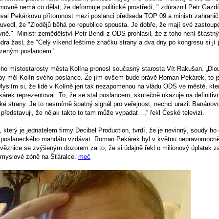
ovně nemá co dělat, že deformuje politické prostředí, " zdůraznil Petr Gazdí
al Pekárkovu přítomnost mezi poslanci předseda TOP 09 a ministr zahranič
vedl, že "Zlodějů běhá po republice spousta. Je dobře, že mají své zastoupe
ě." Ministr zemědělství Petr Bendl z ODS prohlásil, že z toho není šťastný 
dra žasl, že "Celý víkend leštíme značku strany a dva dny po kongresu si j
zeným poslancem."
ho místostarosty města Kolína pronesl současný starosta Vít Rakušan. „Dl
aby měl Kolín svého poslance. Že jím ovšem bude právě Roman Pekárek, to 
slím si, že lidé v Kolíně jen tak nezapomenou na vládu ODS ve městě, kt
rek reprezentoval. To, že se stal poslancem, skutečně ukazuje na definitiv
é strany. Je to nesmírně špatný signál pro veřejnost, nechci urazit Banánov
 představuji, že nějak takto to tam může vypadat…,“ řekl České televizi.
erý je jednatelem firmy Decibel Production, tvrdí, že je nevinný, soudy ho 
 poslaneckého mandátu vzdávat. Roman Pekárek byl v květnu nepravomocn
 věznice se zvýšeným dozorem za to, že si údajně řekl o milionový úplatek 
ůmyslové zóně na Šťáralce.
meč