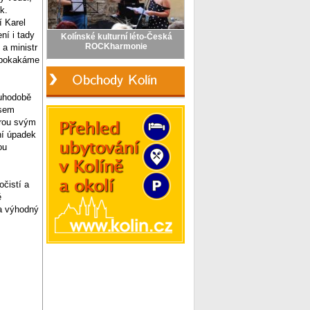
k.
í Karel
ní i tady
a ministr
í pokakáme
ouhodobě
jsem
erou svým
ní úpadek
ou
očistí a
ě
za výhodný