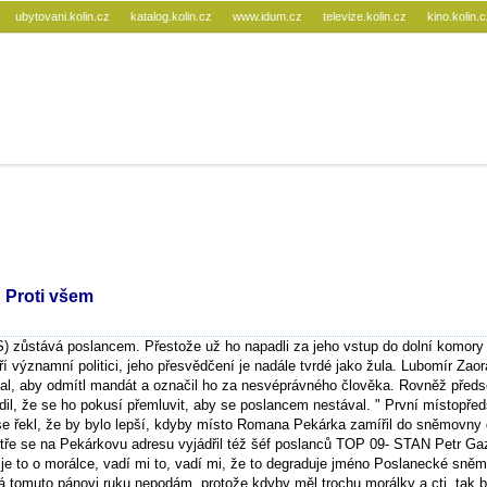
ubytovani.kolin.cz
katalog.kolin.cz
www.idum.cz
televize.kolin.cz
kino.kolin.
 Proti všem
 zůstává poslancem. Přestože už ho napadli za jeho vstup do dolní komory
 významní politici, jeho přesvědčení je nadále tvrdé jako žula. Lubomír Zaor
l, aby odmítl mandát a označil ho za nesvéprávného člověka. Rovněž předs
dil, že se ho pokusí přemluvit, aby se poslancem nestával. " První místopře
 řekl, že by bylo lepší, kdyby místo Romana Pekárka zamířil do sněmovny 
stře se na Pekárkovu adresu vyjádřil též šéf poslanců TOP 09- STAN Petr Ga
 je to o morálce, vadí mi to, vadí mi, že to degraduje jméno Poslanecké sněm
á tomuto pánovi ruku nepodám, protože kdyby měl trochu morálky a cti, tak b