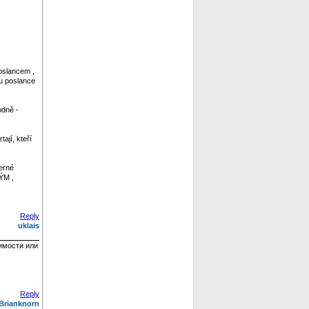
oslancem ,
tu poslance
odně -
ají, kteří
erné
ÝM ,
Reply
uklais
имости или
Reply
Brianknorn