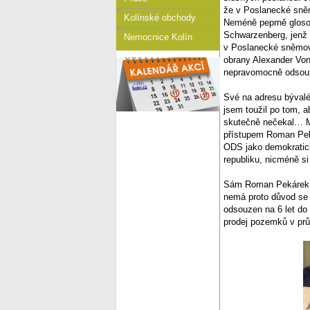
že v Poslanecké sněm
Kolínské obchody
Neméně peprně glosov
Schwarzenberg, jenž u
Nemocnice Kolín
v Poslanecké sněmovn
obrany Alexander Von
nepravomocně odsou
Své na adresu bývalé
jsem toužil po tom, 
skutečně nečekal… My
přístupem Roman Peká
ODS jako demokratick
republiku, nicméně si
Sám Roman Pekárek, kt
nemá proto důvod se
odsouzen na 6 let do
prodej pozemků v pr