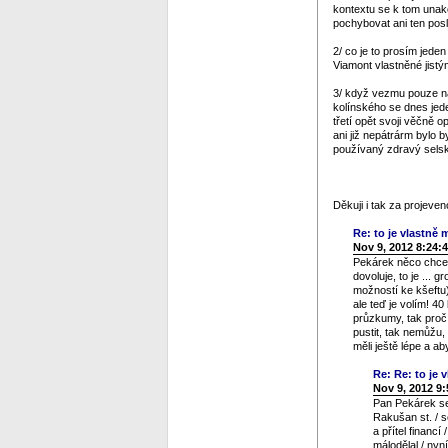
kontextu se k tom unako
pochybovat ani ten posl
2/ co je to prosím jeden
Viamont vlastněné jistý
3/ když vezmu pouze na 
kolínského se dnes jed
třetí opět svoji věčně 
ani již nepátrárm bylo b
používaný zdravý selský
Děkuji i tak za projev
Re: to je vlastně m
Nov 9, 2012 8:24:
Pekárek něco chce n
dovoluje, to je ... 
možností ke kšeftu)
ale teď je volím! 4
průzkumy, tak proč 
pustit, tak nemůžu,
měli ještě lépe a a
Re: Re: to je v
Nov 9, 2012 9
Pan Pekárek se 
Rakušan st. / s
a přítel financ
málodělal / nyn