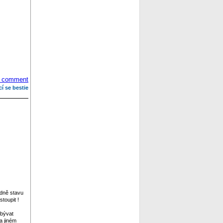
 comment
cí se bestie
edně stavu
toupit !
abývat
a jiném