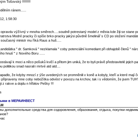
ým Tošovský !!!!!!!!!
ělním ránem......
12, 1:58:30
l opravdu výžívný v mnoha směrech.....soudně potrestaný model z města kde žiji se stane p
bratrstva Modré pracky či spíše brko-pracky jakýsi půvdně šmelinář s CD po složení mandá
současný ministr mu říká Raus a huš.....
andidátka " dr. Samková " nezklamala " coby potenciální komediant při obhajobě členů " nár
o hnutí " z Nového Boru ......
távají k moci a něco pošuků kvičí a přitom jim uniká, že to byli právě představitelé jejich part
u politikou snad nasrali i mrtvé atd atd....
padlo, že kdyby mnozí z ýše uvedených se promněnili v koně a kobyly, kteří a které mají č
u připraveny mne coby nebožítka odvést v povozu na krchov, tak i s vědomím, že jsem TUH
i z rakve a dojdu n hřbitov Pešky !!!
s
чными в МЕРАИНВЕСТ
 AM
ы дополнительные средства для оздоровления, образования, отдыха, покупки недвиж
анов?
нас