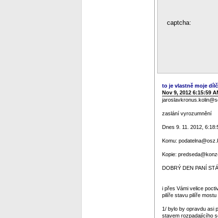
captcha:
to je vlastně moje dílč
Nov 9, 2012 6:15:59 
jaroslavkronus.kolin@
zaslání vyrozumnění
Dnes 9. 11. 2012, 6:18:
Komu: podatelna@osz.ko
Kopie: predseda@konze
DOBRÝ DEN PANÍ STÁT
i přes Vámi velice poc
pilíře stavu pilíře mos
1/ bylo by opravdu asi p
stavem rozpadajícího se