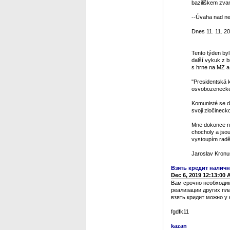
baziliškem zvan
--Úvaha nad ned
Dnes 11. 11. 20
Tento týden by
další vykuk z 
s hrne na MZ a 
"Presidentská k
osvobozeneckéh
Komunisté se dos
svoji zločinecko
Mne dokonce na
chocholy a jso
vystoupím raděj
Jaroslav Kronu
Взять кредит нали
Dec 6, 2019 12:13:00
Вам срочно необходим
реализации других пл
взять кридит можно у 
fgdfk11
kazan