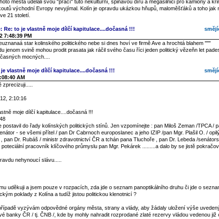
 tohoto města udělali svou "prací" tuto nekulturní, špinavou díru a megasilnici pro kamiony a kr
koutů východní Evropy nevyjímal. Kolín je opravdu ukázkou hňupů, maloměšťáků a toho jak
e 21 století.
: Re: to je vlastně moje dílčí kapitulace....dočasná !!!
smějí
2 7:48:39 PM
euznanaá star kolinského politického nebe si dnes hoví ve firmě Ave a hrochtá blahem """
 jenom svině mohou prodit prasata jak ráčil svého času říci jeden politický vězeňn let pad
časných mocných....
je vlastně moje dílčí kapitulace....dočasná !!!
smějí
2:08:40 AM
zprecizuji.....
12, 2:10:16
astně moje dílčí kapitulace....dočasná !!!
:48
postavil do řady kolínských politických stínů. Jen vzpomínejte : pan Miloš Zeman /TPCA / p
enátor - se všemi přítel / pan Dr Cabrnoch europoslanec a jeho IZIP /pan Mgr. Plašil O. / opi
í / , pan Dr. Rubáš / ministr zdravotnictví ČR a tchán pana Tluchoře , pan Dr. Lebeda /senátor
í poteciální pracovník klíčového průmyslu pan Mgr. Pekárek .........a dalo by se jistě pokračov
ravdu nehynoucí slávu.....
u uděkuji a jsem pouze v rozpacích, zda jde o seznam panoptikálního druhu či jde o seznam
ickým poklady z Kolína a tudíž jistou politickou klenotnicí ?
řípadě vyzývám odpovědné orgány města, strany a vlády, aby žádaly uložení výše uveden
vé banky ČR / tj. ČNB /, kde by mohly nahradit rozprodané zlaté rezervy vládou vedenou již