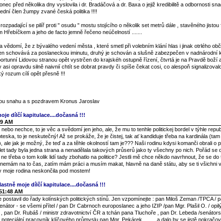
nec před několika dny vyslovila i dr. Bradáčová a dr. Baxa o jejiž kredibilitě a odbornosti s
ední člen žumpy zvané česká politika !!!!
 rozpadající se pilíř proti " osudu " mostu stojícího o několik set metrů dále , stavěného jistou
m Hřebíčkem a jeho de facto jemně řečeno neúčelností .......
vědomí, že z bývalého vedení města , které smetl při volebním klání hlas i jinak otrlého ob
en schovává za poslaneckou iminutu, druhý je schován a slušně zabezpečen v nadnárodní k
oportunní Lidovou stranou opět vystrčen do krajskéh ostupně řízení, čtvrtá je na Pravdě boží
y asi opravdu silně naivnií chtít se dobrat pravdy či spíše čekat cosi, co alespoň signalizova
 rozum cílí opět přesně !!!
enou snahu a s pozdravem Kronus Jaroslav
oje dílčí kapitulace....dočasná !!!
49 AM
ebo nechce, to je věc a svědomí jen jeho, ale, že mu to tenhle politickej bordel v týhle repub
groteska, to je neskutečný! Až se prokáže, že je čistej, tak ať kandiduje třeba na kardinála (ta
, ale jak je možný, že teď a za těhle okolností tam je??? Naši rodinu kdysi komanči obrali o po
0 let tady byla jedna strana a nenadělala takových průserů jako ty všechny po nich. Pořád se 
ne třeba o tom kolik lidí tady zbohatlo na politice? Jestli mě chce někdo navrhnout, že se d
 nemám na to čas, zatím mám práci a musím makat, hlavně na daně státu, aby se ti všichni v 
by moje rodina neskončila pod mostem!
lastně moje dílčí kapitulace....dočasná !!!
:51:48 AM
postavil do řady kolínských politických stínů. Jen vzpomínejte : pan Miloš Zeman /TPCA / p
enátor - se všemi přítel / pan Dr Cabrnoch europoslanec a jeho IZIP /pan Mgr. Plašil O. / opi
í / , pan Dr. Rubáš / ministr zdravotnictví ČR a tchán pana Tluchoře , pan Dr. Lebeda /senátor
í poteciální pracovník klíčového průmyslu pan Mgr. Pekárek .........a dalo by se jistě pokračov