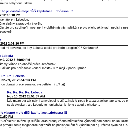
pravdu nehynoucí slávu.
 to je vlastně moje dílčí kapitulace....dočasná !!!
2 12:10:18 PM
s senátorem Lebedou.
čně slušný a pracovitý člověk.
u, že pro svoji upřímnost není v oblibě místních plátků a proto o jeho aktivitách nepíší a n
egativně.
a
 2012 2:01:16 PM
, ted mi povezte, co kdy Lebeda udelal pro Kolin a region??? Konkretne!
: Lebeda
v 9, 2012 3:59:00 PM
víte vy vůbec co obnáší práce senátora?
udělalo pro Kolín tohle vedení města?Ti to mají v popisu práce.
Re: Re: Lebeda
Nov 9, 2012 5:47:04 PM
co obnasi prace senator, vysvetlete mi to? :)))
Re: Re: Re: Re: Lebeda
Nov 10, 2012 11:51:37 AM
kdo muze byt tak naivni a myslet si to :))) ...jinak je treba brat za praci senatora to, co 
svek okrsku... a u Lebedy to neni zhola nic! je to traged a chudak...
je vlastně moje dílčí kapitulace....dočasná !!!
:01:50 PM
í "kolínskou" hvězdu p.Buřiče, alias prodej všeho městského výhodně pod cenou do soukro
te pravdu, tento megaborec nezazářil na poslaneckém či vládním poli :-). Přesto bych ho z Ko