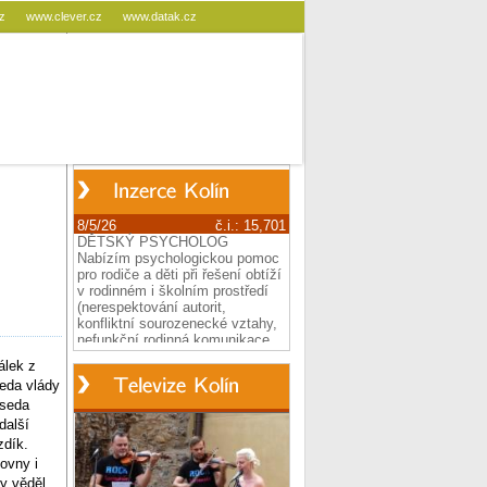
cz
www.clever.cz
www.datak.cz
álek z
eda vlády
dseda
další
zdík.
ovny i
y věděl,