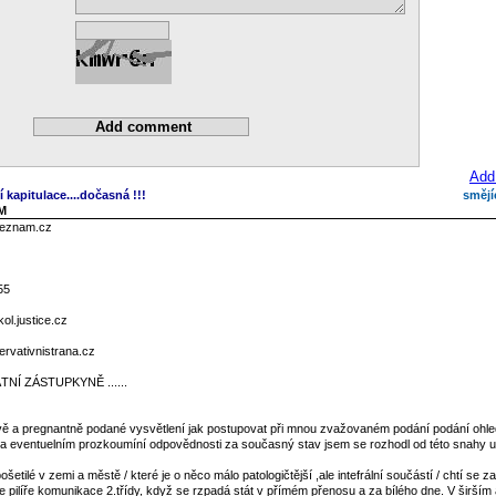
Add
í kapitulace....dočasná !!!
smějí
AM
seznam.cz
55
l.justice.cz
rvativnistrana.cz
NÍ ZÁSTUPKYNĚ ......
tivě a pregnantně podané vysvětlení jak postupovat při mnou zvažovaném podání podání ohl
tu a eventuelním prozkoumíní odpovědnosti za současný stav jsem se rozhodl od této snahy us
ošetilé v zemi a městě / které je o něco málo patologičtější ,ale intefrální součástí / chtí se z
 pilíře komunikace 2.třídy, když se rzpadá stát v přímém přenosu a za bílého dne. V širším 