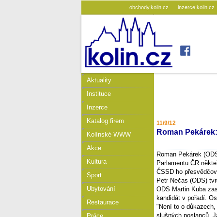
obchody.kolin.cz
inzerce.kolin.cz
Aktuality
Instituce
Inzerce
Katalog firem
11/9/12
Roman Pekárek:
Kolínské WWW
Akce
Roman Pekárek (ODS)
Kultura
Parlamentu ČR někteří
ČSSD ho přesvědčova
Sport
Petr Nečas (ODS) tvr
Ubytování
ODS Martin Kuba zase
kandidát v pořadí. O
Restaurace
"Není to o důkazech,
slušných poslanců. J
Práce