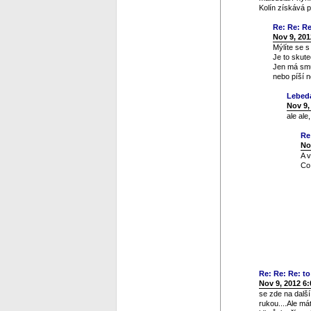
Kolín získává 
Re: Re: Re:
Nov 9, 201
Mýlíte se 
Je to skute
Jen má smůl
nebo píší n
Lebed
Nov 9,
ale ale
Re
No
A 
Co 
Re: Re: Re: to 
Nov 9, 2012 6
se zde na dalš
rukou....Ale má