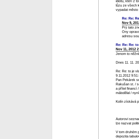
idiotů, kteří z
lůzu ze všech 
vypadat město v
Re: Re: Re
Nov 9, 201
Prý tato zn
Ony opravdu
adresu sou
Re: Re: Re: to 
Nov 11, 2012 
Jenom to něžně 
Dnes 11. 11. 20
Re: Re: to je vl
9.11.2012 9:51
Pan Pekárek se 
Rakušan st. / s
a přítel financ
málodělal / nyn
Kolín získává p
Autorovi seznam
lze nazvat polit
V tom druhém p
depozita tabulo