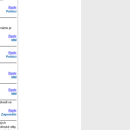
Reply
Politici
eznáme je
Reply
MM
Reply
Politici
Reply
MM
Reply
MM
odvedl ve
Reply
Zapomělo
mých
línské elity