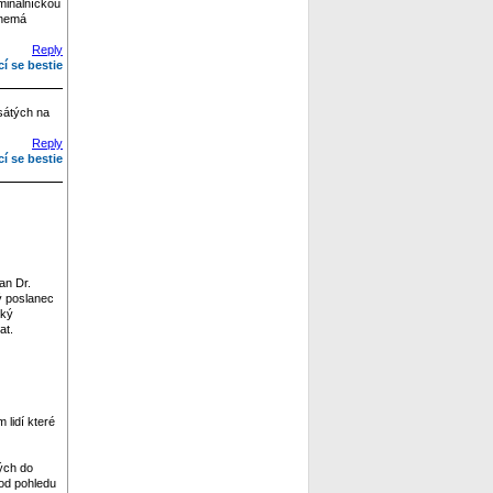
iminálníckou
 nemá
Reply
cí se bestie
esátých na
Reply
cí se bestie
an Dr.
lý poslanec
ský
at.
 lidí které
ých do
 od pohledu