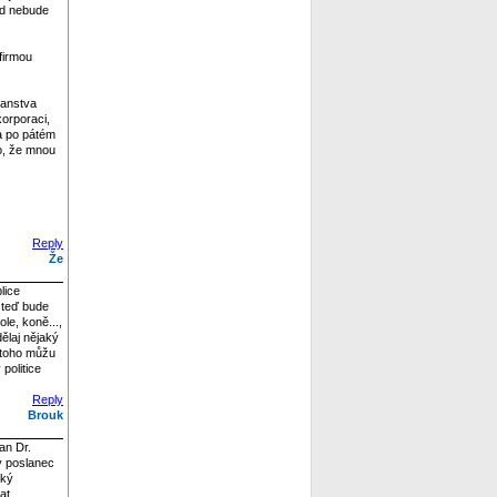
nad nebude
 firmou
čanstva
orporaci,
 a po pátém
lo, že mnou
Reply
Že
lice
m teď bude
le, koně...,
dělaj nějaký
o toho můžu
politice
Reply
Brouk
an Dr.
lý poslanec
ský
at.