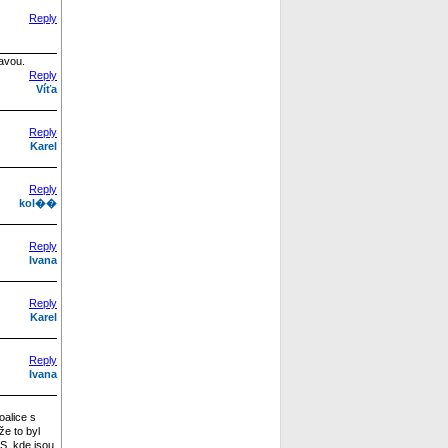
Reply
lavou.
Reply
Víťa
Reply
Karel
Reply
kol��
Reply
Ivana
Reply
Karel
Reply
Ivana
oalice s
že to byl
S, kde jsou