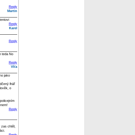
Reply
Martin
entovi
Reply
Karel
Reply
om teda No
Reply
Víťa
no jako
dčený lhář
lověk, o
policejním
ménem!
Reply
 zas chtěl,
áci.
Reply