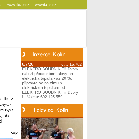
cz
www.clever.cz
www.datak.cz
se tím v
ůzných
ta typu
, ale
dl
kop