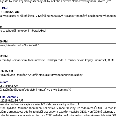
 ještě by mne zajímalo jestli za ty dluhy někoho zavřeli? Nebo zavřeli jenom ,,dveře,,?!?!
: Dluh
18 11:09:29 AM
a tyhle dluhy si pěkně žijou. V Kolíně se za takový "kolapsy" nechává odejít se vztyčenou h
PM
e tu tehdejšímu vedení města LHAL!
:06 PM
man, kterého volí 40% Kolíňáků...
:52 PM
 v tom byl Zeman sám, tomu nevěřte. Tehdejší radní si museli pěkně kapsy ,,namastit,,!!!!!!!!
7:26:45 AM
y hlavně Jan Rakušan? A totéž stále diskutované technické služby?
eman?
18 7:54:43 AM
už začínáte lživou předvolební kmoaň ve stylu Zemana??
e: Re: Zeman?
, 2018 8:11:16 AM
neumíte podívat na zápisy z minula? Nebo na stránky volby.cz?
 1998 byl Jan Rakušan radním za Nezávislé. V roce 2002 byl už radním za ČSSD. Po roce k
lými zorganizoval odstřel tehdejší starostky a uzavřel koalici s ODS. Není žádné tajemství, 
 dlouhé roky ovládal město. Po roce 2006 ovládla na 4 roky město silná skupina tehdejší OD