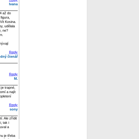
Ivana
94 až do
figura,
Vít Kosina.
y, udělala
é, ne?
ám.
mývají
Reply
dný čtenář
Reply
M.
je trapné,
omí a najít
opletení
Reply
sony
. Ale zřídit
 tak i
uval a
u je třeba