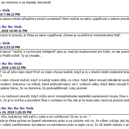
po ramenou a na dopady nekoukat!
: Viník
18 7:38:12 PM
 autora tohoto příspěvku trestní oznámení! Není možné se takto vyjadřovat o našem prezid
: Re: Re: Viník
, 2018 10:40:11 PM
kud je to pravda, je třeba se takto vyjadřovat: Zeman je usvědčený mnhonásobný lhář!
: Viník
18 2:23:10 PM
ud takoví "slušný a vychovaný inteligenti" jako ty, mají být budoucností pro Kolín, no tak pot
 Potěš koště. Ty jsi chudák...
: Re: Re: Viník
, 2018 1:03:12 PM
o? Já už toho mám dost! Proč se mám chovat slušně, když je to v dnešní době evidentně brá
t?
e mám chovat slušně, když si každý kolem dělá, co chce. Když lidem nevadí několikrát usvě
ezident. Dokonce i ve městě, které poškodil nejvíc od 2. světové války. Když lidem nevadí č
policie řekne, že se domnívá, že podváděl/kradl, coby premiér.
 se slušností skončil. Když může první místopředseda nejsilnější parlamentní strany říkat o 
í, že je to sra*ka a prezident říkat v rozhlase ku*da, tak já ho budu taky nazývat pravým j
: Re: Re: Re: Re: Viník
n 24, 2018 1:20:25 PM
 Víťo, každej by měl začít u sebe a ne vykřikovat:"Já ne, to on...".
do je třeba pyšnej na špatně odvedenou práci a za zásluhy má i to, že vůbec začala, jiný by
 i státní zaměstnanec byl placen za odvedenou práci a nejen za to, že JE dobře uklizen v pr