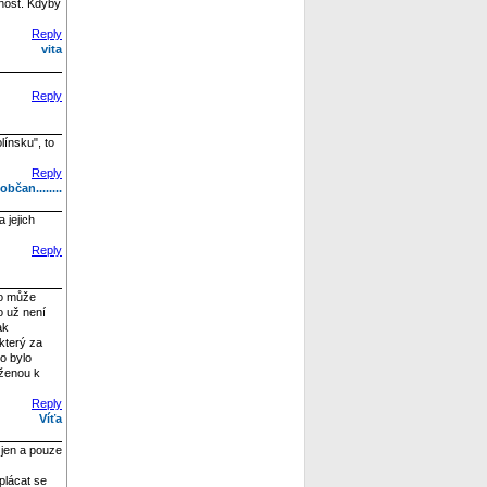
tnost. Kdyby
Reply
vita
Reply
ínsku", to
Reply
bčan........
 jejich
Reply
no může
o už není
ak
který za
co bylo
eženou k
Reply
Víťa
 jen a pouze
plácat se