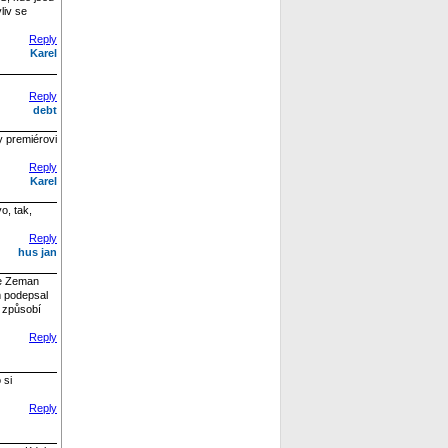
liv se
Reply
Karel
Reply
debt
y premiérovi
Reply
Karel
o, tak,
Reply
hus jan
že Zeman
m podepsal
a způsobí
Reply
 si
Reply