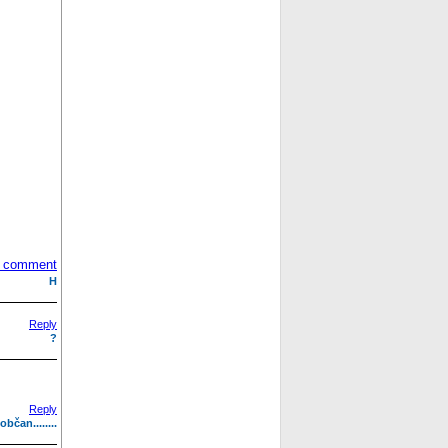
 comment
H
Reply
?
Reply
bčan........