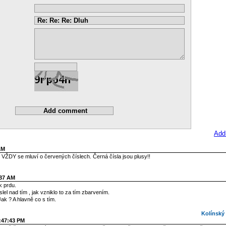
Add
AM
 VŽDY se mluví o červených číslech. Černá čísla jsou plusy!!
:37 AM
k prdu.
el nad tím , jak vzniklo to za tím zbarvením.
ak ? A hlavně co s tím.
Kolínský o
1:47:43 PM