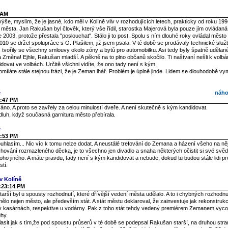
 AM
výše, myslím, že je jasné, kdo měl v Kolíně vliv v rozhodujících letech, prakticky od roku 19
města. Jan Rakušan byl člověk, který vše řídil, starostka Majerová byla pouze jím ovládaná 
 2003, protože přestala "poslouchat". Stálo ji to post. Spolu s ním dlouhé roky ovládal město 
10 se držel spolupráce s O. Plašilem, již jsem psala. V té době se prodávaly technické služb
tvořily se všechny smlouvy okolo zóny a bytů pro automobilku. Asi tedy byly špatně udělan
a Změna! Ejhle, Rakušan mladší. A pěkně na to plno občanů skočilo. Ti naštvaní nešli k volb
dovat ve volbách. Určitě všichni vidíte, že ono tady není s kým.
 omíláte stále stejnou frázi, že je Zeman lhář. Problém je úplně jinde. Lidem se dlouhodobě vy
ě
náho
5:47 PM
áno. A proto se zavřely za celou minulostí dveře. A není skutečně s kým kandidovat.
l dluh, když současná garnitura město přebírala.
ě
2:53 PM
hlasím... Nic víc k tomu nelze dodat. A neustálé trefování do Zemana a házení všeho na něj 
hování rozmazleného děcka, je to všechno jen divadlo a snaha některých očistit si své svěd
oho jiného. A máte pravdu, tady není s kým kandidovat a nebude, dokud tu budou stále lidi pr
stí.
v Kolíně
5:23:14 PM
rší byl u spousty rozhodnutí, které dřívější vedení města udělalo. A to i chybných rozhodnutí
lo nejen město, ale především stát. A stát městu deklaroval, že zainvestuje jak rekonstrukci,
v kasárnách, respektive u vodárny. Pak z toho stát tehdy vedený premiérem Zemanem vyco
hy.
asit jak s tím,že pod spoustu průserů v té době se podepsal Rakušan starší, na druhou stran