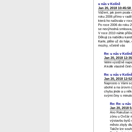
u nás v Kolíně
Jan 20, 2018 10:45:58
Vážení, jak jsem psala 
roku 2006 přímo v radě 
která ho naštvala v roce
Po roce 2006 do roku 20
se nevýhodná smlouva, 
V roce 2010 náhle přišl
Děkuji za nabídku kandi
Karle, jděte už do háje,
mozky, včetně vás
Re: u nás v Kolín
Jan 20, 2018 12:3
Velmi výstižně naps
A kolik vlastně čini
Re: u nás v Kolín
Jan 20, 2018 12:5
Naprosto s Vámi sou
ubohé a na úrovni c
chybu jinde a u něk
svými činy s minulo
Re: Re: u nás 
Jan 20, 2018 
Ano Rakušan sta
zónu u Ovčár mě
výstavbu bytů 
město zbyly dlu
Takže lze souhl