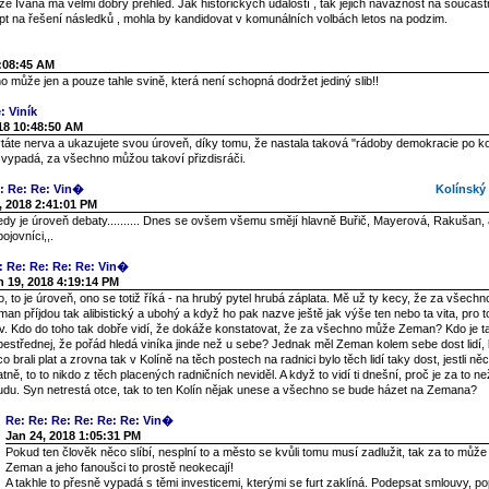
 že Ivana má velmi dobrý přehled. Jak historických událostí , tak jejich návaznost na součas
pt na řešení následků , mohla by kandidovat v komunálních volbách letos na podzim.
1:08:45 AM
 může jen a pouze tahle svině, která není schopná dodržet jediný slib!!
: Viník
18 10:48:50 AM
táte nerva a ukazujete svou úroveň, díky tomu, že nastala taková "rádoby demokracie po kol
 vypadá, za všechno můžou takoví přizdisráči.
: Re: Re: Vin�
Kolínský o
, 2018 2:41:01 PM
edy je úroveň debaty.......... Dnes se ovšem všemu smějí hlavně Buřič, Mayerová, Rakušan, a
bojovníci,,.
: Re: Re: Re: Re: Vin�
n 19, 2018 4:19:14 PM
, to je úroveň, ono se totiž říká - na hrubý pytel hrubá záplata. Mě už ty kecy, že za všech
an příjdou tak alibistický a ubohý a když ho pak nazve ještě jak výše ten nebo ta vita, pro t
ov. Kdo do toho tak dobře vidí, že dokáže konstatovat, že za všechno může Zeman? Kdo je t
estřednej, že pořád hledá viníka jinde než u sebe? Jednak měl Zeman kolem sebe dost lidí, 
o brali plat a zrovna tak v Kolíně na těch postech na radnici bylo těch lidí taky dost, jestli ně
tně, to to nikdo z těch placených radničních neviděl. A když to vidí ti dnešní, proč je za to n
udu. Syn netrestá otce, tak to ten Kolín nějak unese a všechno se bude házet na Zemana?
Re: Re: Re: Re: Re: Re: Vin�
Jan 24, 2018 1:05:31 PM
Pokud ten člověk něco slíbí, nesplní to a město se kvůli tomu musí zadlužit, tak za to může
Zeman a jeho fanoušci to prostě neokecají!
A takhle to přesně vypadá s těmi investicemi, kterými se furt zaklíná. Podepsat smlouvy, po