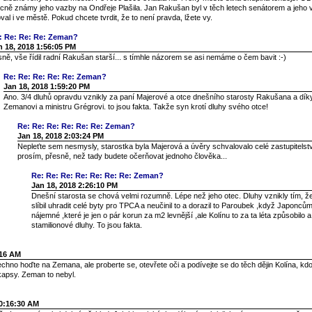
cně známy jeho vazby na Ondřeje Plašila. Jan Rakušan byl v těch letech senátorem a jeho v
val i ve městě. Pokud chcete tvrdit, že to není pravda, lžete vy.
: Re: Re: Re: Zeman?
n 18, 2018 1:56:05 PM
ně, vše řídil radní Rakušan starší... s tímhle názorem se asi nemáme o čem bavit :-)
Re: Re: Re: Re: Re: Zeman?
Jan 18, 2018 1:59:20 PM
Ano. 3/4 dluhů opravdu vznikly za paní Majerové a otce dnešního starosty Rakušana a dík
Zemanovi a ministru Grégrovi. to jsou fakta. Takže syn krotí dluhy svého otce!
Re: Re: Re: Re: Re: Re: Zeman?
Jan 18, 2018 2:03:24 PM
Nepleťte sem nesmysly, starostka byla Majerová a úvěry schvalovalo celé zastupitelstv
prosím, přesně, než tady budete očerňovat jednoho člověka...
Re: Re: Re: Re: Re: Re: Re: Zeman?
Jan 18, 2018 2:26:10 PM
Dnešní starosta se chová velmi rozumně. Lépe než jeho otec. Dluhy vznikly tím, 
slíbil uhradit celé byty pro TPCA a neučinil to a dorazil to Paroubek ,když Japonců
nájemné ,které je jen o pár korun za m2 levnější ,ale Kolínu to za ta léta způsobilo 
stamilionové dluhy. To jsou fakta.
:16 AM
no hoďte na Zemana, ale proberte se, otevřete oči a podívejte se do těch dějin Kolína, kdo
kapsy. Zeman to nebyl.
10:16:30 AM