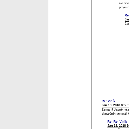
ale obe
projevo
Re
Ja
Jas
Re: Viník
Jan 18, 2018 8:55
Zeman? Jasně, všech
skutečně namastil 
Re: Re: Viník
Jan 18, 2018 