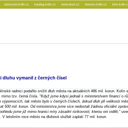
ubytovani.kolin.cz
katalog.kolin.cz
www.idum.cz
televize.kolin.cz
kino.kolin.
ti dluhu vymanil z černých čísel
ínské radnici podařilo snížit dluh města na aktuálních 486 mil. korun. Kolín 
tl mimo tzv. černá čísla.
"Když jsme kdysi jednali s ministerstvem financí o r
h výpomocích, tak město bylo v černých číslech, dokud dluh při velikosti měs
t 500 mil. korun. Od ministerstva jsme sice nedostali žádnou oficiální zprávu
 pohledu jsme již mimo hranici míry zásadní rizikovosti, kterou oni viděli,"
uve
. V letošním roce město na dluhové službě zaplatí 77 mil. korun.