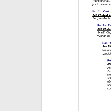
Nutno přiznat ,
ještě měla rece
Re: Re: Viník
Jan 19, 2018 
Ano, za všechno
Re: Re: Re
Jan 19, 20
Svině? Chy
vypadá jak
Re: Re
Jan 19
No to t
,,spolu
Re
Ja
Ano
Zem
sl
seb
něc
špa
so