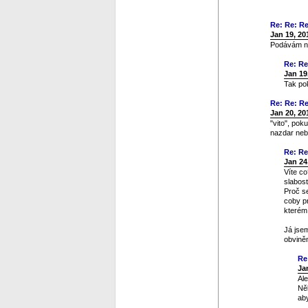
Re: Re: Re
Jan 19, 20
Podávám na
Re: Re
Jan 19
Tak po
Re: Re: Re
Jan 20, 20
"vito", pok
nazdar nebo
Re: Re
Jan 24
Víte c
slabos
Proč s
coby pr
kterém 
Já jsem
obviněn
Re
Ja
Ale
Něk
aby