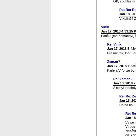
OK, souhlasím a
Re: Re: Re
Jan 18, 20
V Kolíně? Z
Viník
Jan 17, 2018 4:33:25 
Poděkujme Zemanovi, ž
Re: Viník
Jan 17, 2018 5:43
Přesně tak, lhář Ze
Zeman?
Jan 17, 2018 7:33
Karle a Víťo, že by
Re: Zeman?
Jan 18, 2018 
A nebyl to tehd
Re: Re: Z
Jan 18, 20
Ha ha ha, 
Re: R
Jan 18
Vy se 
V roce
Nezávis
on, kdo