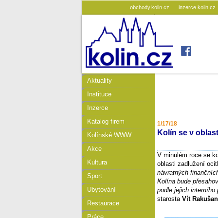
obchody.kolin.cz
inzerce.kolin.cz
Aktuality
Instituce
Inzerce
Katalog firem
1/17/18
Kolín se v oblas
Kolínské WWW
Akce
V minulém roce se kol
Kultura
oblasti zadlužení oci
návratných finančníc
Sport
Kolína bude přesahova
Ubytování
podle jejich interního
starosta
Vít Rakušan
Restaurace
Práce