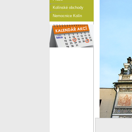
Kolínské obchody
Nemocnice Kolín